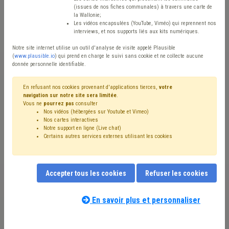
(issues de nos fiches communales) à travers une carte de
Avis / Actions
la Wallonie;
Les vidéos encapsulées (YouTube, Viméo) qui reprennent nos
Réinitialiser
interviews, et nos supports liés aux kits numériques.
Notre site internet utilise un outil d'analyse de visite appelé Plausible
(
www.plausible.io
) qui prend en charge le suivi sans cookie et ne collecte aucune
donnée personnelle identifiable.
Filtrer cette requête avec des mots-clés
En refusant nos cookies provenant d'applications tierces,
votre
navigation sur notre site sera limitée
.
Vous ne
pourrez pas
consulter
⇒ Management, stratégie
(
retirer le mot clé
)
Média
(1)
Nos vidéos (hébergées sur Youtube et Vimeo)
Participation des citoyens
(1)
Personnel
(1)
Police
(1)
Nos cartes interactives
Province
(1)
Recrutement
(1)
Responsabilité civile
(1)
Notre support en ligne (Live chat)
Certains autres services externes utilisant les cookies
Smart city
(1)
Société de logement de service public (SLSP)
(1)
Zone de police
(1)
Zone de secours
(1)
Comité de direction
(1)
Planification d'urgence
(1)
Accepter tous les cookies
Refuser les cookies
Administration
(1)
Bourgmestre
(1)
Budget
(1)
Collège
(1)
Commune
(1)
CPAS
(1)
En savoir plus et personnaliser
Fonction publique
(1)
Intercommunale
(1)