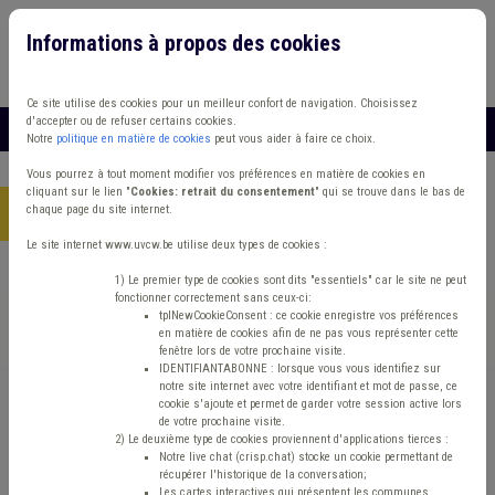
Informations à propos des cookies
Connexion
Vous travaillez dans un/une
Ce site utilise des cookies pour un meilleur confort de navigation. Choisissez
d'accepter ou de refuser certains cookies.
MENU
Notre
politique en matière de cookies
peut vous aider à faire ce choix.
Vous pourrez à tout moment modifier vos préférences en matière de cookies en
cliquant sur le lien "
Cookies: retrait du consentement
" qui se trouve dans le bas de
chaque page du site internet.
Accueil
> Management, stratégie
Le site internet www.uvcw.be utilise deux types de cookies :
Trouver un contenu
1) Le premier type de cookies sont dits "essentiels" car le site ne peut
fonctionner correctement sans ceux-ci:
tplNewCookieConsent : ce cookie enregistre vos préférences
en matière de cookies afin de ne pas vous représenter cette
Management, stratégie
fenêtre lors de votre prochaine visite.
IDENTIFIANTABONNE : lorsque vous vous identifiez sur
notre site internet avec votre identifiant et mot de passe, ce
cookie s'ajoute et permet de garder votre session active lors
Matière(s) principale(s)
de votre prochaine visite.
2) Le deuxième type de cookies proviennent d'applications tierces :
Notre live chat (crisp.chat) stocke un cookie permettant de
Type de contenu
récupérer l'historique de la conversation;
Les cartes interactives qui présentent les communes