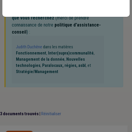
Notre expert(e) associé(e) au terme
que vous recherchez
(merci de prendre
connaissance de notre
politique d'assistance-
conseil
) :
Judith Duchêne
dans les matières
Fonctionnement
,
Inter(supra)communalité
,
Management de la donnée
,
Nouvelles
technologies
,
Paralocaux, régies, asbl
, et
Stratégie/Management
3 documents trouvés
|
Réinitialiser