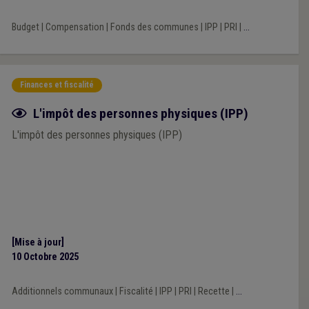
Budget
|
Compensation
|
Fonds des communes
|
IPP
|
PRI
|
...
Finances et fiscalité
Fiche focus
L'impôt des personnes physiques (IPP)
L'impôt des personnes physiques (IPP)
[Mise à jour]
10 Octobre 2025
Additionnels communaux
|
Fiscalité
|
IPP
|
PRI
|
Recette
|
...