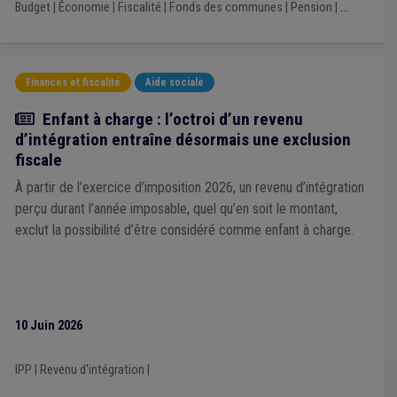
Budget
|
Économie
|
Fiscalité
|
Fonds des communes
|
Pension
|
...
Finances et fiscalité
Aide sociale
Actualité
Enfant à charge : l’octroi d’un revenu
d’intégration entraîne désormais une exclusion
fiscale
À partir de l’exercice d’imposition 2026, un revenu d’intégration
perçu durant l’année imposable, quel qu’en soit le montant,
exclut la possibilité d’être considéré comme enfant à charge.
10 Juin 2026
IPP
|
Revenu d'intégration
|