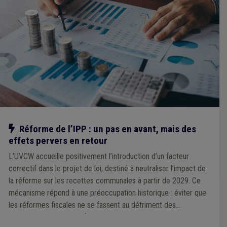
Notre action
Réforme de l’IPP : un pas en avant, mais des
effets pervers en retour
L’UVCW accueille positivement l’introduction d’un facteur
correctif dans le projet de loi, destiné à neutraliser l’impact de
la réforme sur les recettes communales à partir de 2029. Ce
mécanisme répond à une préoccupation historique : éviter que
les réformes fiscales ne se fassent au détriment des
communes, comme ce fut le cas par le passé. Cependant,