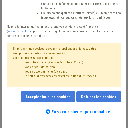
Type de contenu
(issues de nos fiches communales) à travers une carte de
la Wallonie;
Avis / Actions
Les vidéos encapsulées (YouTube, Viméo) qui reprennent nos
interviews, et nos supports liés aux kits numériques.
Réinitialiser
Notre site internet utilise un outil d'analyse de visite appelé Plausible
(
www.plausible.io
) qui prend en charge le suivi sans cookie et ne collecte aucune
donnée personnelle identifiable.
Filtrer cette requête avec des mots-clés
En refusant nos cookies provenant d'applications tierces,
votre
navigation sur notre site sera limitée
.
Vous ne
pourrez pas
consulter
Nos vidéos (hébergées sur Youtube et Vimeo)
⇒ IPP
(
retirer le mot clé
)
Budget
(33)
Recette
(29)
Nos cartes interactives
Notre support en ligne (Live chat)
⇒ Fonds des communes
(
retirer le mot clé
)
Certains autres services externes utilisant les cookies
⇒ Comptabilité
(
retirer le mot clé
)
Additionnels communaux
(18)
⇒ Plan de gestion
(
retirer le mot clé
)
Dépense
(16)
Accepter tous les cookies
Refuser les cookies
Subvention
(15)
Compensation
(13)
Coronavirus
(12)
Investissement
(11)
Fiscalité
(10)
Taxe
(10)
Circulaire budgétaire
(9)
PRI
(9)
Indexation
(7)
En savoir plus et personnaliser
Nos experts associés au terme que
Subside
(6)
FRIC
(6)
Économie
(6)
Pension
(6)
vous recherchez
(merci de prendre
Précompte
(6)
Finances
(5)
Immobilier
(5)
CDLD
(5)
connaissance de notre
politique d'assistance-
APE
(5)
Dette
(5)
Indemnité
(4)
Zone de secours
(4)