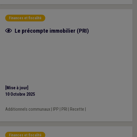
Finances et fiscalité
Fiche focus
Le précompte immobilier (PRI)
[Mise à jour]
10 Octobre 2025
Additionnels communaux
|
IPP
|
PRI
|
Recette
|
Finances et fiscalité