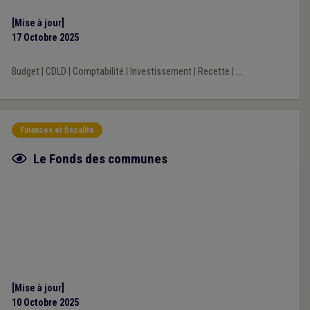
[Mise à jour]
17 Octobre 2025
Budget
|
CDLD
|
Comptabilité
|
Investissement
|
Recette
|
...
Finances et fiscalité
Fiche focus
Le Fonds des communes
[Mise à jour]
10 Octobre 2025