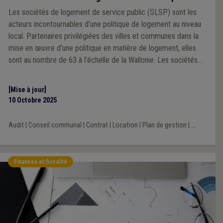
Les sociétés de logement de service public (SLSP) sont les
acteurs incontournables d'une politique de logement au niveau
local. Partenaires privilégiées des villes et communes dans la
mise en œuvre d'une politique en matière de logement, elles
sont au nombre de 63 à l'échelle de la Wallonie. Les sociétés
de logement assurent la création, la réhabilitation, la gestion, la
mise en vente et en location de logements sur le territoire de la
[Mise à jour]
Wallonie. Elles gèrent plus de 100.000 logements locatifs, soit
10 Octobre 2025
un peu plus de 6 % du parc de logements en Wallonie.
Audit
|
Conseil communal
|
Contrat
|
Location
|
Plan de gestion
|
...
Finances et fiscalité