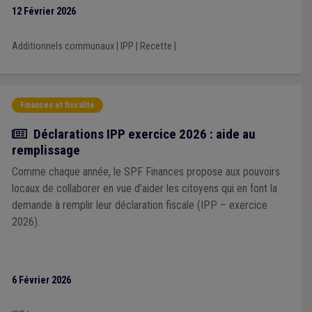
l’Association souligne que ce facteur correctif unique, calculé à
12 Février 2026
l’échelle nationale, pourrait générer des effets inégaux selon les
territoires, en fonction des niveaux de revenus des habitants.
Additionnels communaux
|
IPP
|
Recette
|
Finances et fiscalité
Actualité
Déclarations IPP exercice 2026 : aide au
remplissage
Comme chaque année, le SPF Finances propose aux pouvoirs
locaux de collaborer en vue d’aider les citoyens qui en font la
demande à remplir leur déclaration fiscale (IPP – exercice
2026).
6 Février 2026