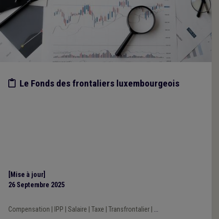
Etude/chiffres
Le Fonds des frontaliers luxembourgeois
[Mise à jour]
26 Septembre 2025
Compensation
|
IPP
|
Salaire
|
Taxe
|
Transfrontalier
|
...