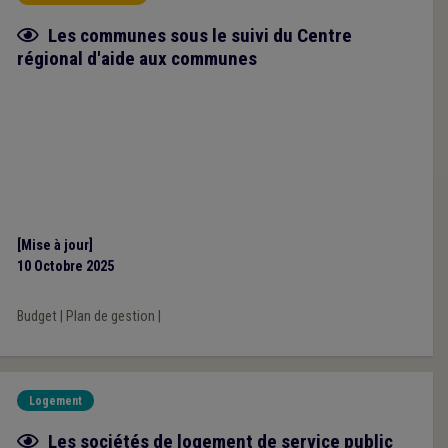
Fiche focus
Les communes sous le suivi du Centre
régional d'aide aux communes
[Mise à jour]
10 Octobre 2025
Budget
|
Plan de gestion
|
Logement
Fiche focus
Les sociétés de logement de service public