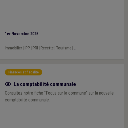
1er Novembre 2025
Immobilier
|
IPP
|
PRI
|
Recette
|
Tourisme
|
...
Finances et fiscalité
Fiche focus
La comptabilité communale
Consultez notre fiche "Focus sur la commune" sur la nouvelle
comptabilité communale.