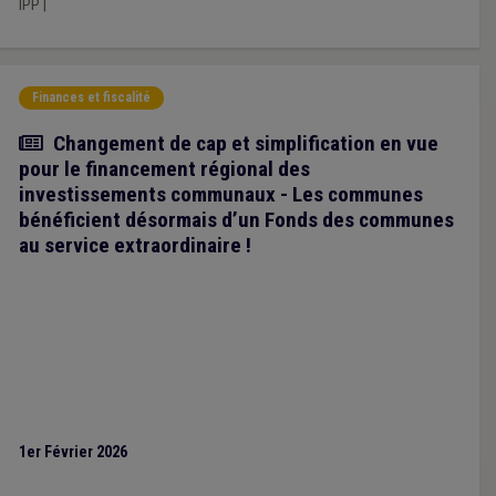
IPP
|
Finances et fiscalité
Article
Changement de cap et simplification en vue
pour le financement régional des
investissements communaux - Les communes
bénéficient désormais d’un Fonds des communes
au service extraordinaire !
1er Février 2026