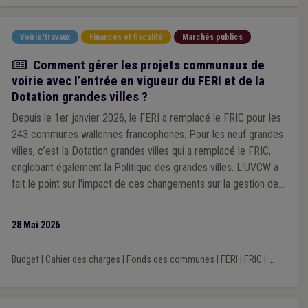
Voirie/travaux
Finances et fiscalité
Marchés publics
Article
Comment gérer les projets communaux de
voirie avec l’entrée en vigueur du FERI et de la
Dotation grandes villes ?
Depuis le 1er janvier 2026, le FERI a remplacé le FRIC pour les
243 communes wallonnes francophones. Pour les neuf grandes
villes, c’est la Dotation grandes villes qui a remplacé le FRIC,
englobant également la Politique des grandes villes. L'UVCW a
fait le point sur l'impact de ces changements sur la gestion des
projets communaux de voirie.
28 Mai 2026
Budget
|
Cahier des charges
|
Fonds des communes
|
FERI
|
FRIC
|
...