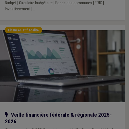
Budget
|
Circulaire budgétaire
|
Fonds des communes
|
FRIC
|
Investissement
|
...
Finances et fiscalité
Notre action
Veille financière fédérale & régionale 2025-
2026