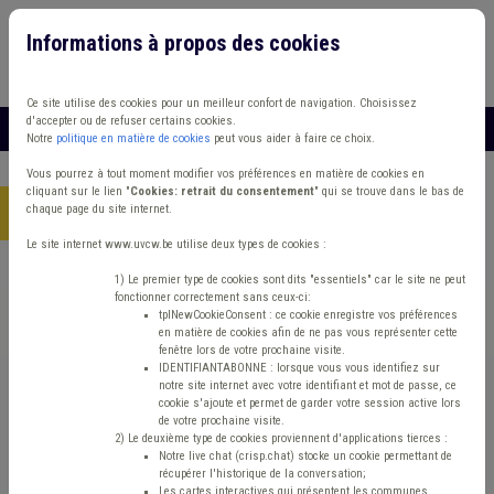
Informations à propos des cookies
Connexion
Vous travaillez dans un/une
Ce site utilise des cookies pour un meilleur confort de navigation. Choisissez
d'accepter ou de refuser certains cookies.
MENU
Notre
politique en matière de cookies
peut vous aider à faire ce choix.
Vous pourrez à tout moment modifier vos préférences en matière de cookies en
cliquant sur le lien "
Cookies: retrait du consentement
" qui se trouve dans le bas de
chaque page du site internet.
Accueil
> Fonds des communes IPP Plan de gestion Comptabilité
Le site internet www.uvcw.be utilise deux types de cookies :
Trouver un contenu
1) Le premier type de cookies sont dits "essentiels" car le site ne peut
fonctionner correctement sans ceux-ci:
tplNewCookieConsent : ce cookie enregistre vos préférences
en matière de cookies afin de ne pas vous représenter cette
Fonds des communes IPP Plan de
fenêtre lors de votre prochaine visite.
IDENTIFIANTABONNE : lorsque vous vous identifiez sur
gestion Comptabilité
notre site internet avec votre identifiant et mot de passe, ce
cookie s'ajoute et permet de garder votre session active lors
de votre prochaine visite.
2) Le deuxième type de cookies proviennent d'applications tierces :
Matière(s) principale(s)
Notre live chat (crisp.chat) stocke un cookie permettant de
récupérer l'historique de la conversation;
Les cartes interactives qui présentent les communes