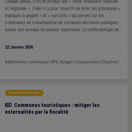
Chaque année, l’UVCW produit une « Veille financière fédérale
et régionale ». Celle-ci a pour objectif de lister les principaux «
manques à gagner » et « surcoûts » qui pèsent sur les
communes en conséquence de certaines décisions politiques
issues des niveaux de pouvoir supérieurs. La méthodologie de
la Veille 2025 repose sur une analyse prioritairement portée sur
l’impact financier des décisions prises par les exécutifs régional
22 Janvier 2026
et fédéral au cours de la mandature communale 2024-2030.
Additionnels communaux
|
APE
|
Budget
|
Compensation
|
Dépense
|
...
Finances et fiscalité
Article
Communes touristiques : mitiger les
externalités par la fiscalité