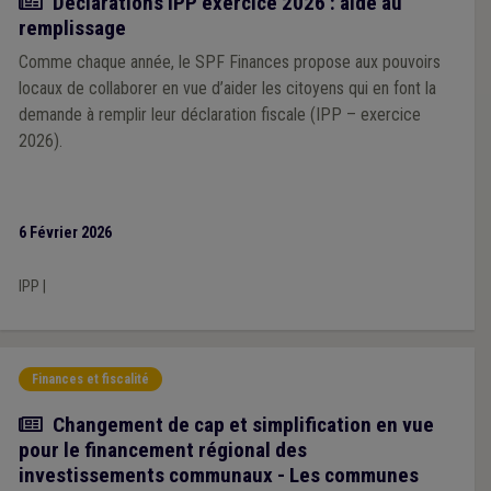
Actualité
Déclarations IPP exercice 2026 : aide au
remplissage
Comme chaque année, le SPF Finances propose aux pouvoirs
locaux de collaborer en vue d’aider les citoyens qui en font la
demande à remplir leur déclaration fiscale (IPP – exercice
2026).
6 Février 2026
IPP
|
Finances et fiscalité
Article
Changement de cap et simplification en vue
pour le financement régional des
investissements communaux - Les communes