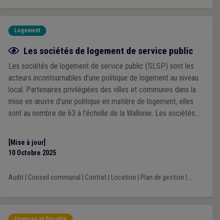
Logement
Fiche focus
Les sociétés de logement de service public
Les sociétés de logement de service public (SLSP) sont les
acteurs incontournables d'une politique de logement au niveau
local. Partenaires privilégiées des villes et communes dans la
mise en œuvre d'une politique en matière de logement, elles
sont au nombre de 63 à l'échelle de la Wallonie. Les sociétés
de logement assurent la création, la réhabilitation, la gestion, la
mise en vente et en location de logements sur le territoire de la
[Mise à jour]
Wallonie. Elles gèrent plus de 100.000 logements locatifs, soit
10 Octobre 2025
un peu plus de 6 % du parc de logements en Wallonie.
Audit
|
Conseil communal
|
Contrat
|
Location
|
Plan de gestion
|
...
Finances et fiscalité