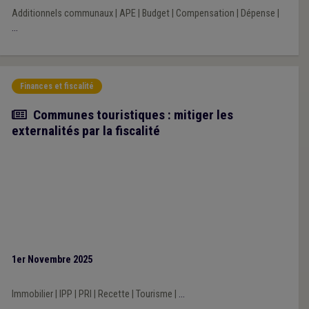
Additionnels communaux
|
APE
|
Budget
|
Compensation
|
Dépense
|
...
Finances et fiscalité
Article
Communes touristiques : mitiger les
externalités par la fiscalité
1er Novembre 2025
Immobilier
|
IPP
|
PRI
|
Recette
|
Tourisme
|
...