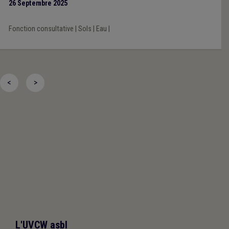
26 Septembre 2025
Fonction consultative
|
Sols
|
Eau
|
<
>
L'UVCW asbl