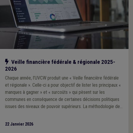
Notre action
Veille financière fédérale & régionale 2025-
2026
Chaque année, l’UVCW produit une « Veille financière fédérale
et régionale ». Celle-ci a pour objectif de lister les principaux «
manques à gagner » et « surcoûts » qui pèsent sur les
communes en conséquence de certaines décisions politiques
issues des niveaux de pouvoir supérieurs. La méthodologie de
la Veille 2025 repose sur une analyse prioritairement portée sur
l’impact financier des décisions prises par les exécutifs régional
22 Janvier 2026
et fédéral au cours de la mandature communale 2024-2030.