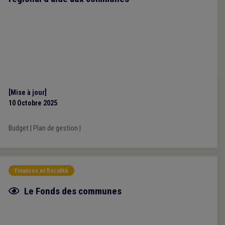
[Mise à jour]
10 Octobre 2025
Budget
|
Plan de gestion
|
Finances et fiscalité
Fiche focus
Le Fonds des communes