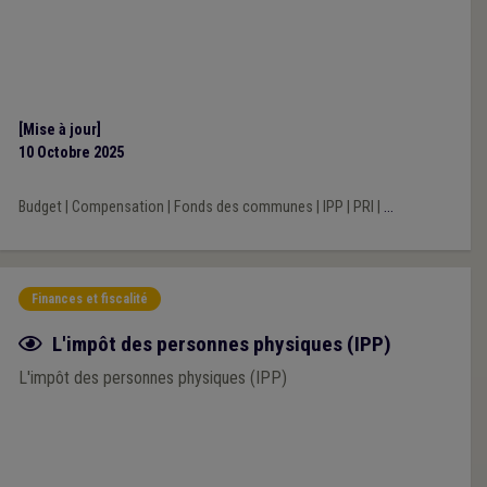
[Mise à jour]
10 Octobre 2025
Budget
|
Compensation
|
Fonds des communes
|
IPP
|
PRI
|
...
Finances et fiscalité
Fiche focus
L'impôt des personnes physiques (IPP)
L'impôt des personnes physiques (IPP)