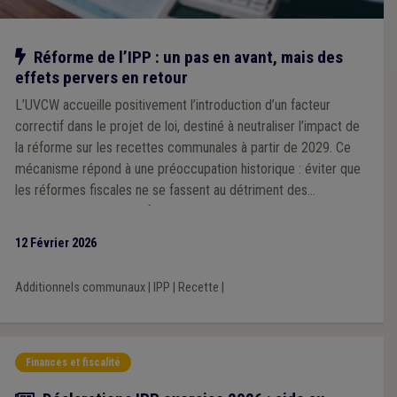
Notre action
Réforme de l’IPP : un pas en avant, mais des
effets pervers en retour
L’UVCW accueille positivement l’introduction d’un facteur
correctif dans le projet de loi, destiné à neutraliser l’impact de
la réforme sur les recettes communales à partir de 2029. Ce
mécanisme répond à une préoccupation historique : éviter que
les réformes fiscales ne se fassent au détriment des
communes, comme ce fut le cas par le passé. Cependant,
l’Association souligne que ce facteur correctif unique, calculé à
12 Février 2026
l’échelle nationale, pourrait générer des effets inégaux selon les
territoires, en fonction des niveaux de revenus des habitants.
Additionnels communaux
|
IPP
|
Recette
|
Finances et fiscalité