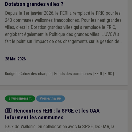
Dotation grandes villes ?
Depuis le 1er janvier 2026, le FERI a remplacé le FRIC pour les
243 communes wallonnes francophones. Pour les neuf grandes
villes, c’est la Dotation grandes villes qui a remplacé le FRIC,
englobant également la Politique des grandes villes. L'UVCW a
fait le point sur l'impact de ces changements sur la gestion des
projets communaux de voirie.
28 Mai 2026
Budget
|
Cahier des charges
|
Fonds des communes
|
FERI
|
FRIC
|
...
Environnement
Voirie/travaux
Actualité
Rencontres FERI : la SPGE et les OAA
informent les communes
Eaux de Wallonie, en collaboration avec la SPGE, les OAA, la