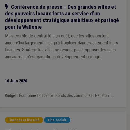
Notre action
Conférence de presse – Des grandes villes et
des pouvoirs locaux forts au service d’un
développement stratégique ambitieux et partagé
pour la Wallonie
Mais ce rôle de centralité a un coût, que les villes portent
aujourd’hui largement - jusqu’à fragiliser dangereusement leurs
finances. Soutenir les villes ne revient pas à opposer les unes
aux autres : c’est garantir un développement partagé.
16 Juin 2026
Budget
|
Économie
|
Fiscalité
|
Fonds des communes
|
Pension
|
...
Finances et fiscalité
Aide sociale