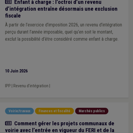
Actualité
Enfant à charge : l’octroi d’un revenu
d’intégration entraîne désormais une exclusion
fiscale
À partir de l’exercice d’imposition 2026, un revenu d’intégration
perçu durant l’année imposable, quel qu’en soit le montant,
exclut la possibilité d’être considéré comme enfant à charge.
10 Juin 2026
IPP
|
Revenu d'intégration
|
Voirie/travaux
Finances et fiscalité
Marchés publics
Article
Comment gérer les projets communaux de
voirie avec l’entrée en vigueur du FERI et de la