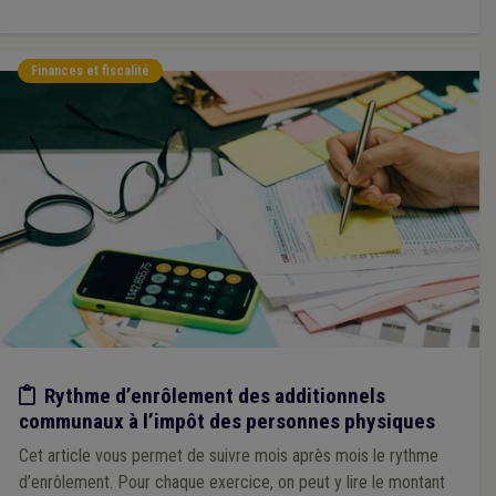
Énergie
(1)
Enfance
(1)
Accident du travail
(1)
Règlement taxe
(1)
Rémunération
(1)
Réserve naturelle
(1)
Qualité
(1)
Sport
(1)
Finances et fiscalité
Stationnement
(1)
Statistique
(1)
Audit
(1)
Carburant
(1)
Certificat vert
(1)
Travaux publics
(1)
Amiante
(1)
Registre national
(1)
Syndicat
(1)
Tourisme
(1)
GRD
(1)
Développement rural
(1)
Intégration sociale
(1)
Piscine
(1)
Réfugié
(1)
Repas à domicile
(1)
Salaire
(1)
Sanitaire
(1)
Peste porcine
(1)
Véhicule
(1)
Érosion
(1)
Terres excavées
(1)
Fusion
(1)
Énergie renouvelable
(1)
Sensibilisation
(1)
Publication
(1)
Etude/chiffres
Rythme d’enrôlement des additionnels
communaux à l’impôt des personnes physiques
Cet article vous permet de suivre mois après mois le rythme
d’enrôlement. Pour chaque exercice, on peut y lire le montant