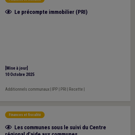
Fiche focus
Le précompte immobilier (PRI)
[Mise à jour]
10 Octobre 2025
Additionnels communaux
|
IPP
|
PRI
|
Recette
|
Finances et fiscalité
Fiche focus
Les communes sous le suivi du Centre
régional d'aide aux communes