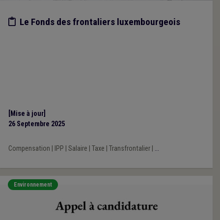
Etude/chiffres
Le Fonds des frontaliers luxembourgeois
[Mise à jour]
26 Septembre 2025
Compensation
|
IPP
|
Salaire
|
Taxe
|
Transfrontalier
|
...
Environnement