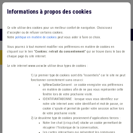
Informations à propos des cookies
Connexion
Vous travaillez dans un/une
Ce site utilise des cookies pour un meilleur confort de navigation. Choisissez
d'accepter ou de refuser certains cookies.
MENU
Notre
politique en matière de cookies
peut vous aider à faire ce choix.
Vous pourrez à tout moment modifier vos préférences en matière de cookies en
cliquant sur le lien "
Cookies: retrait du consentement
" qui se trouve dans le bas de
chaque page du site internet.
Accueil
> Fonds des communes IPP Plan de gestion Eau
Le site internet www.uvcw.be utilise deux types de cookies :
Trouver un contenu
1) Le premier type de cookies sont dits "essentiels" car le site ne peut
fonctionner correctement sans ceux-ci:
tplNewCookieConsent : ce cookie enregistre vos préférences
en matière de cookies afin de ne pas vous représenter cette
Fonds des communes IPP Plan de
fenêtre lors de votre prochaine visite.
IDENTIFIANTABONNE : lorsque vous vous identifiez sur
gestion Eau
notre site internet avec votre identifiant et mot de passe, ce
cookie s'ajoute et permet de garder votre session active lors
de votre prochaine visite.
2) Le deuxième type de cookies proviennent d'applications tierces :
Matière(s) principale(s)
Notre live chat (crisp.chat) stocke un cookie permettant de
récupérer l'historique de la conversation;
Les cartes interactives qui présentent les communes