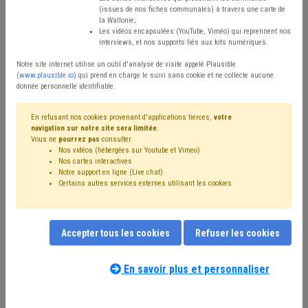
Type de contenu
(issues de nos fiches communales) à travers une carte de
la Wallonie;
Avis / Actions
Les vidéos encapsulées (YouTube, Viméo) qui reprennent nos
interviews, et nos supports liés aux kits numériques.
Réinitialiser
Notre site internet utilise un outil d'analyse de visite appelé Plausible
(
www.plausible.io
) qui prend en charge le suivi sans cookie et ne collecte aucune
donnée personnelle identifiable.
Filtrer cette requête avec des mots-clés
En refusant nos cookies provenant d'applications tierces,
votre
navigation sur notre site sera limitée
.
Vous ne
pourrez pas
consulter
Nos vidéos (hébergées sur Youtube et Vimeo)
⇒ Eau
(
retirer le mot clé
)
⇒ IPP
(
retirer le mot clé
)
Nos cartes interactives
Notre support en ligne (Live chat)
Budget
(24)
Recette
(24)
Certains autres services externes utilisant les cookies
⇒ Fonds des communes
(
retirer le mot clé
)
Inondation
(22)
Assainissement
(21)
Additionnels communaux
(18)
Accepter tous les cookies
Refuser les cookies
⇒ Plan de gestion
(
retirer le mot clé
)
Coronavirus
(15)
Compensation
(14)
Taxe
(12)
Subvention
(12)
Dépense
(11)
Fiscalité
(11)
PRI
(9)
Épuration
(9)
En savoir plus et personnaliser
Notre expert(e) associé(e) au terme
Sols
(9)
Pollution
(8)
Circulaire budgétaire
(8)
FRIC
(8)
que vous recherchez
(merci de prendre
Facture
(8)
Investissement
(8)
Déchet
(7)
connaissance de notre
politique d'assistance-
Indexation
(7)
Droit de tirage
(6)
Précompte
(6)