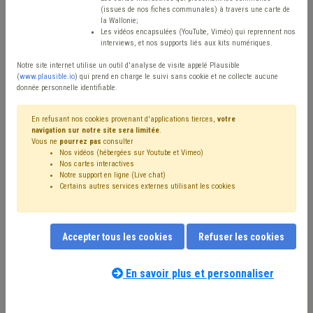
Type de contenu
(issues de nos fiches communales) à travers une carte de
la Wallonie;
Avis / Actions
Les vidéos encapsulées (YouTube, Viméo) qui reprennent nos
interviews, et nos supports liés aux kits numériques.
Réinitialiser
Notre site internet utilise un outil d'analyse de visite appelé Plausible
(
www.plausible.io
) qui prend en charge le suivi sans cookie et ne collecte aucune
donnée personnelle identifiable.
Filtrer cette requête avec des mots-clés
En refusant nos cookies provenant d'applications tierces,
votre
navigation sur notre site sera limitée
.
Vous ne
pourrez pas
consulter
Nos vidéos (hébergées sur Youtube et Vimeo)
⇒ Forêt
(
retirer le mot clé
)
Bois
(56)
Nos cartes interactives
Notre support en ligne (Live chat)
⇒ IPP
(
retirer le mot clé
)
Budget
(28)
Recette
(25)
Certains autres services externes utilisant les cookies
⇒ Fonds des communes
(
retirer le mot clé
)
Additionnels communaux
(18)
⇒ Plan de gestion
(
retirer le mot clé
)
Subvention
(13)
Accepter tous les cookies
Refuser les cookies
Compensation
(13)
Label de gestion durable des forêts (PEFC, FSC, ...)
(13)
PEFC
(13)
Coronavirus
(12)
Peste porcine
(12)
En savoir plus et personnaliser
Notre expert(e) associé(e) au terme
Chasse
(12)
Dépense
(11)
Taxe
(10)
Fiscalité
(10)
que vous recherchez
(merci de prendre
Investissement
(9)
Nature
(9)
PRI
(9)
connaissance de notre
politique d'assistance-
Circulaire budgétaire
(8)
Biodiversité
(8)
Indexation
(7)