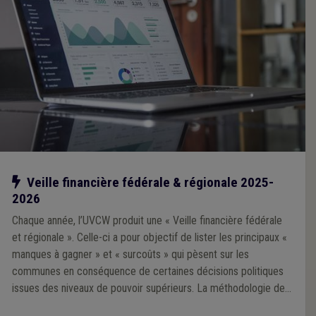
Notre action
Veille financière fédérale & régionale 2025-
2026
Chaque année, l’UVCW produit une « Veille financière fédérale
et régionale ». Celle-ci a pour objectif de lister les principaux «
manques à gagner » et « surcoûts » qui pèsent sur les
communes en conséquence de certaines décisions politiques
issues des niveaux de pouvoir supérieurs. La méthodologie de
la Veille 2025 repose sur une analyse prioritairement portée sur