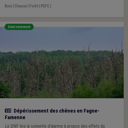
Bois
|
Chasse
|
Forêt
|
PEFC
|
Environnement
Actualité
Dépérissement des chênes en Fagne-
Famenne
Le DNF tire la sonnette d'alarme à propos des effets du