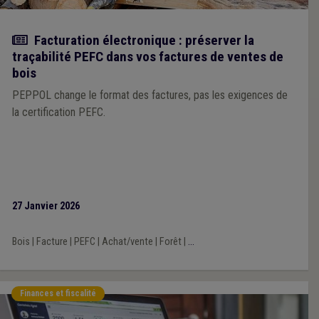
Actualité
Facturation électronique : préserver la
traçabilité PEFC dans vos factures de ventes de
bois
PEPPOL change le format des factures, pas les exigences de
la certification PEFC.
27 Janvier 2026
Bois
|
Facture
|
PEFC
|
Achat/vente
|
Forêt
|
...
Finances et fiscalité