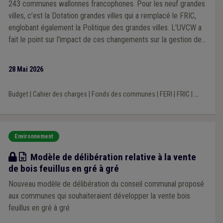
243 communes wallonnes francophones. Pour les neuf grandes
villes, c’est la Dotation grandes villes qui a remplacé le FRIC,
englobant également la Politique des grandes villes. L'UVCW a
fait le point sur l'impact de ces changements sur la gestion des
projets communaux de voirie.
28 Mai 2026
Budget
|
Cahier des charges
|
Fonds des communes
|
FERI
|
FRIC
|
...
Environnement
Modèle
Modèle de délibération relative à la vente
de bois feuillus en gré à gré
Nouveau modèle de délibération du conseil communal proposé
aux communes qui souhaiteraient développer la vente bois
feuillus en gré à gré