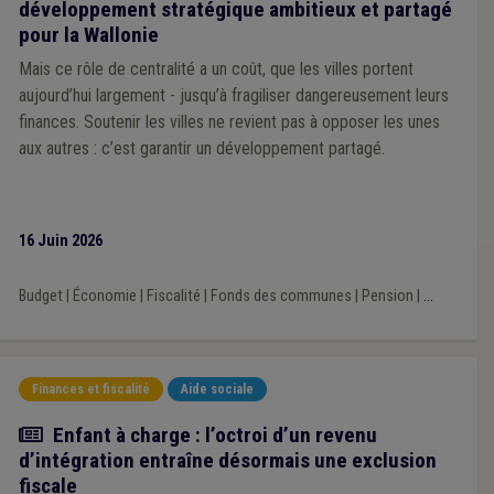
développement stratégique ambitieux et partagé
pour la Wallonie
Mais ce rôle de centralité a un coût, que les villes portent
aujourd’hui largement - jusqu’à fragiliser dangereusement leurs
finances. Soutenir les villes ne revient pas à opposer les unes
aux autres : c’est garantir un développement partagé.
16 Juin 2026
Budget
|
Économie
|
Fiscalité
|
Fonds des communes
|
Pension
|
...
Finances et fiscalité
Aide sociale
Actualité
Enfant à charge : l’octroi d’un revenu
d’intégration entraîne désormais une exclusion
fiscale