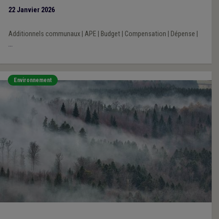
l’impact financier des décisions prises par les exécutifs régional
22 Janvier 2026
et fédéral au cours de la mandature communale 2024-2030.
Additionnels communaux
|
APE
|
Budget
|
Compensation
|
Dépense
|
...
Environnement