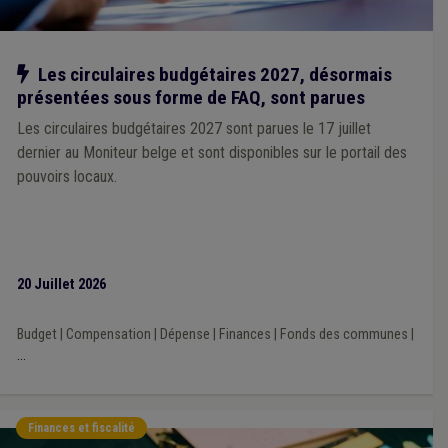
Droit d'enregistrement, d'hypothèque et de greffe
(1)
Culture
(1)
Décès
(1)
Chien
(1)
Maladie professionnelle
(1)
Marché public
(1)
Mobilité
(1)
Mouvement de jeunesse
(1)
Ordre public
(1)
Pêche
(1)
Notre action
Les circulaires budgétaires 2027, désormais
Insertion professionnelle
(1)
Insertion sociale
(1)
présentées sous forme de FAQ, sont parues
International
(1)
Jeunesse
(1)
Location
(1)
Les circulaires budgétaires 2027 sont parues le 17 juillet
Fonction consultative
(1)
Fonction publique
(1)
dernier au Moniteur belge et sont disponibles sur le portail des
Infrastructure sportive
(1)
Impétrants
(1)
Europe
(1)
Évaluation
(1)
Enfance
(1)
Enseignement
(1)
pouvoirs locaux.
20 Juillet 2026
Budget
|
Compensation
|
Dépense
|
Finances
|
Fonds des communes
|
...
Finances et fiscalité