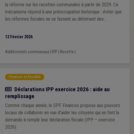
la réforme sur les recettes communales à partir de 2029. Ce
mécanisme répond à une préoccupation historique : éviter que
les réformes fiscales ne se fassent au détriment des
communes, comme ce fut le cas par le passé. Cependant,
l’Association souligne que ce facteur correctif unique, calculé à
12 Février 2026
l’échelle nationale, pourrait générer des effets inégaux selon les
territoires, en fonction des niveaux de revenus des habitants.
Additionnels communaux
|
IPP
|
Recette
|
Finances et fiscalité
Actualité
Déclarations IPP exercice 2026 : aide au
remplissage
Comme chaque année, le SPF Finances propose aux pouvoirs
locaux de collaborer en vue d’aider les citoyens qui en font la
demande à remplir leur déclaration fiscale (IPP – exercice
2026).