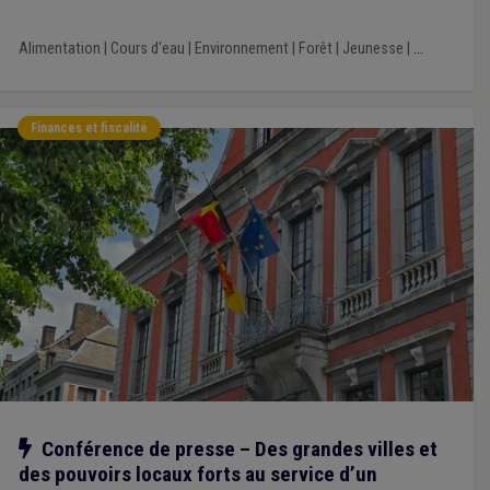
Alimentation
|
Cours d'eau
|
Environnement
|
Forêt
|
Jeunesse
|
...
Finances et fiscalité
Notre action
Conférence de presse – Des grandes villes et
des pouvoirs locaux forts au service d’un