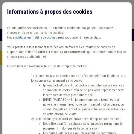
Informations à propos des cookies
Connexion
Vous travaillez dans un/une
Ce site utilise des cookies pour un meilleur confort de navigation. Choisissez
d'accepter ou de refuser certains cookies.
MENU
Notre
politique en matière de cookies
peut vous aider à faire ce choix.
Vous pourrez à tout moment modifier vos préférences en matière de cookies en
cliquant sur le lien "
Cookies: retrait du consentement
" qui se trouve dans le bas de
chaque page du site internet.
Accueil
> Fonds des communes IPP Plan de gestion Forêt
Le site internet www.uvcw.be utilise deux types de cookies :
Trouver un contenu
1) Le premier type de cookies sont dits "essentiels" car le site ne peut
fonctionner correctement sans ceux-ci:
tplNewCookieConsent : ce cookie enregistre vos préférences
en matière de cookies afin de ne pas vous représenter cette
Fonds des communes IPP Plan de
fenêtre lors de votre prochaine visite.
IDENTIFIANTABONNE : lorsque vous vous identifiez sur
gestion Forêt
notre site internet avec votre identifiant et mot de passe, ce
cookie s'ajoute et permet de garder votre session active lors
de votre prochaine visite.
2) Le deuxième type de cookies proviennent d'applications tierces :
Matière(s) principale(s)
Notre live chat (crisp.chat) stocke un cookie permettant de
récupérer l'historique de la conversation;
Les cartes interactives qui présentent les communes