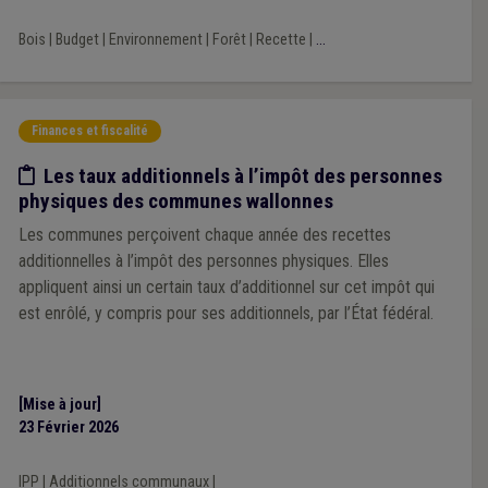
Bois
|
Budget
|
Environnement
|
Forêt
|
Recette
|
...
Finances et fiscalité
Etude/chiffres
Les taux additionnels à l’impôt des personnes
physiques des communes wallonnes
Les communes perçoivent chaque année des recettes
additionnelles à l’impôt des personnes physiques. Elles
appliquent ainsi un certain taux d’additionnel sur cet impôt qui
est enrôlé, y compris pour ses additionnels, par l’État fédéral.
[Mise à jour]
23 Février 2026
IPP
|
Additionnels communaux
|