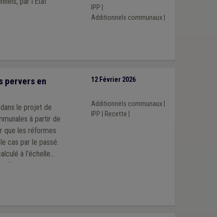
nnels, par l’État
IPP
|
Additionnels communaux
|
s pervers en
12 Février 2026
Additionnels communaux
|
 dans le projet de
IPP
|
Recette
|
ommunales à partir de
r que les réformes
e cas par le passé.
alculé à l’échelle
 en fonction des