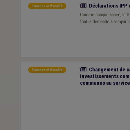
Actualité
Déclarations IPP 
Finances et fiscalité
Comme chaque année, le SPF
font la demande à remplir l
Article
Changement de cap
Finances et fiscalité
investissements com
communes au service 