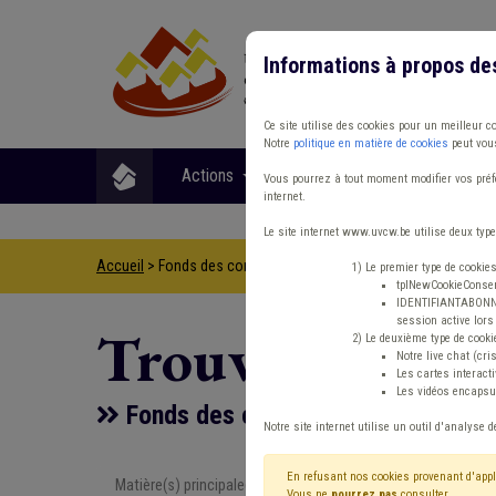
Informations à propos de
Ce site utilise des cookies pour un meilleur c
Notre
politique en matière de cookies
peut vous
Actions
Matières
Format
Vous pourrez à tout moment modifier vos préfé
internet.
Le site internet www.uvcw.be utilise deux type
Accueil
> Fonds des communes IPP Précompte Ancrage local
1) Le premier type de cookie
tplNewCookieConsent
IDENTIFIANTABONNE :
session active lors 
Trouver un co
2) Le deuxième type de cooki
Notre live chat (cri
Les cartes interac
Les vidéos encapsul
Fonds des communes IPP Précomp
Notre site internet utilise un outil d'analyse d
En refusant nos cookies provenant d'appl
Matière(s) principale(s)
Type de con
Vous ne
pourrez pas
consulter