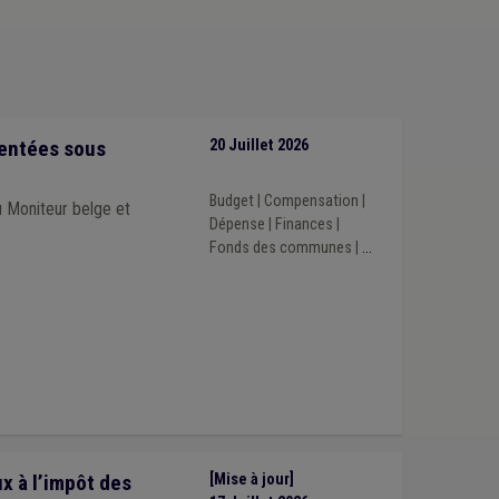
sentées sous
20 Juillet 2026
Budget
|
Compensation
|
au Moniteur belge et
Dépense
|
Finances
|
Fonds des communes
|
...
 à l’impôt des
[Mise à jour]