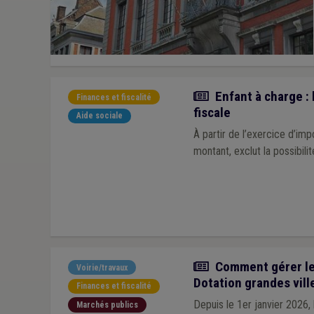
Actualité
Enfant à charge : 
Finances et fiscalité
fiscale
Aide sociale
À partir de l’exercice d’imp
montant, exclut la possibil
Article
Comment gérer les
Voirie/travaux
Dotation grandes vill
Finances et fiscalité
Depuis le 1er janvier 2026
Marchés publics