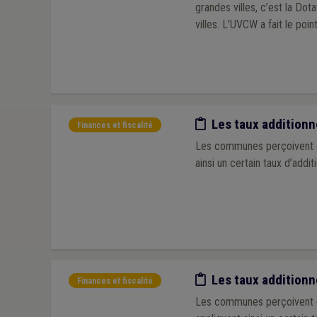
grandes villes, c’est la Dot
villes. L'UVCW a fait le po
Etude/chiffres
Les taux addition
Finances et fiscalité
Les communes perçoivent ch
ainsi un certain taux d’addit
Etude/chiffres
Les taux additionn
Finances et fiscalité
Les communes perçoivent ch