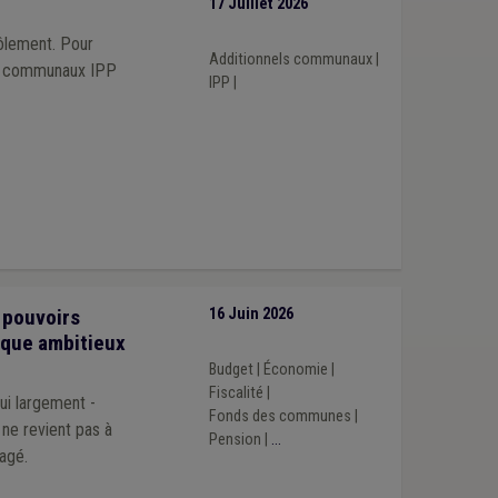
17 Juillet 2026
rôlement. Pour
Additionnels communaux
|
els communaux IPP
IPP
|
 pouvoirs
16 Juin 2026
ique ambitieux
Budget
|
Économie
|
Fiscalité
|
hui largement -
Fonds des communes
|
Pension
|
...
agé.