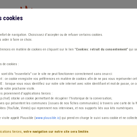
s cookies
Vous travaillez dans un/une
onfort de navigation. Choisissez d'accepter ou de refuser certains cookies.
 aider à faire ce choix.
ions
Publications
Outils
Fiches communa
rences en matière de cookies en cliquant sur le lien "
Cookies: retrait du consentement
" qui s
s de cookies :
s sont dits "essentiels" car le site ne peut fonctionner correctement sans ceux-ci:
 : ce cookie enregistre vos préférences en matière de cookies afin de ne pas vous représenter cette
 lorsque vous vous identifiez sur notre site internet avec votre identifiant et mot de passe, ce co
de votre prochaine visite.
ntenu
es proviennent d'applications tierces :
sp.chat) stocke un cookie permettant de récupérer l'historique de la conversation;
tives qui présentent les communes (issues de nos fiches communales) à travers une carte de la W
ées (YouTube, Viméo) qui reprennent nos interviews, et nos supports liés aux kits numériques.
te Ancrage local
e visite appelé Plausible (
www.plausible.io
) qui prend en charge le suivi sans cookie et ne collect
ications tierces,
votre navigation sur notre site sera limitée
.
tenu
Avis / Actions