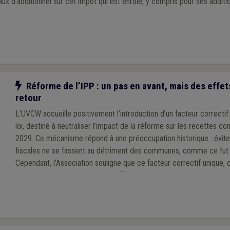
taux d’additionnel sur cet impôt qui est enrôlé, y compris pour ses additio
Notre action
Réforme de l’IPP : un pas en avant, mais des effet
retour
L’UVCW accueille positivement l’introduction d’un facteur correctif
loi, destiné à neutraliser l’impact de la réforme sur les recettes c
2029. Ce mécanisme répond à une préoccupation historique : évite
fiscales ne se fassent au détriment des communes, comme ce fut l
Cependant, l’Association souligne que ce facteur correctif unique, c
nationale, pourrait générer des effets inégaux selon les territoires,
niveaux de revenus des habitants.