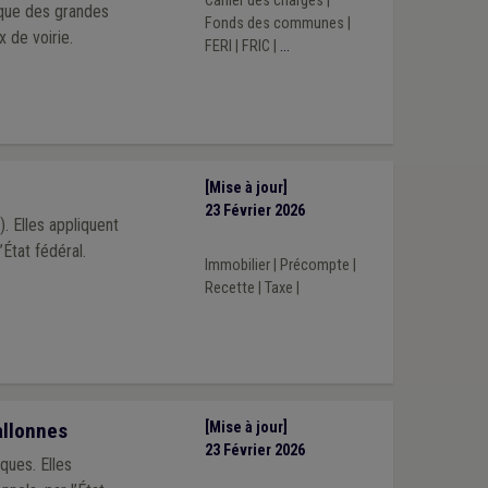
Cahier des charges
|
tique des grandes
Fonds des communes
|
 de voirie.
FERI
|
FRIC
|
...
[Mise à jour]
23 Février 2026
 Elles appliquent
’État fédéral.
Immobilier
|
Précompte
|
Recette
|
Taxe
|
allonnes
[Mise à jour]
23 Février 2026
ques. Elles