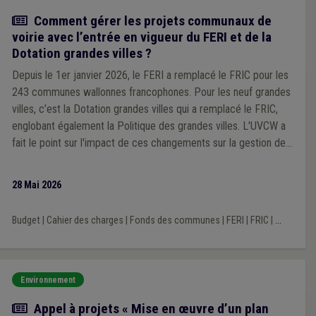
Article
Comment gérer les projets communaux de
voirie avec l’entrée en vigueur du FERI et de la
Dotation grandes villes ?
Depuis le 1er janvier 2026, le FERI a remplacé le FRIC pour les
243 communes wallonnes francophones. Pour les neuf grandes
villes, c’est la Dotation grandes villes qui a remplacé le FRIC,
englobant également la Politique des grandes villes. L'UVCW a
fait le point sur l'impact de ces changements sur la gestion des
projets communaux de voirie.
28 Mai 2026
Budget
|
Cahier des charges
|
Fonds des communes
|
FERI
|
FRIC
|
...
Environnement
Actualité
Appel à projets « Mise en œuvre d’un plan