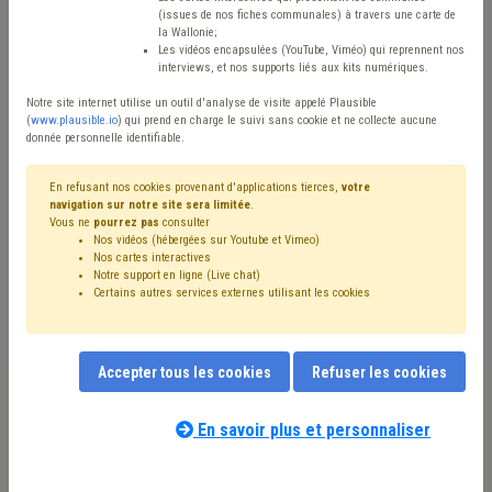
Type de contenu
(issues de nos fiches communales) à travers une carte de
la Wallonie;
Avis / Actions
Les vidéos encapsulées (YouTube, Viméo) qui reprennent nos
interviews, et nos supports liés aux kits numériques.
Réinitialiser
Notre site internet utilise un outil d'analyse de visite appelé Plausible
(
www.plausible.io
) qui prend en charge le suivi sans cookie et ne collecte aucune
donnée personnelle identifiable.
Filtrer cette requête avec des mots-clés
En refusant nos cookies provenant d'applications tierces,
votre
navigation sur notre site sera limitée
.
Vous ne
pourrez pas
consulter
Nos vidéos (hébergées sur Youtube et Vimeo)
⇒ Appel à projet
(
retirer le mot clé
)
Subvention
(50)
Nos cartes interactives
Notre support en ligne (Live chat)
⇒ IPP
(
retirer le mot clé
)
Budget
(24)
Recette
(24)
Certains autres services externes utilisant les cookies
⇒ Fonds des communes
(
retirer le mot clé
)
⇒ Précompte
(
retirer le mot clé
)
Additionnels communaux
(20)
Compensation
(17)
Accepter tous les cookies
Refuser les cookies
Rénovation énergétique
(16)
Bâtiment
(15)
Coronavirus
(14)
Subside
(14)
Taxe
(14)
Investissement
(13)
Fiscalité
(12)
CPAS
(11)
En savoir plus et personnaliser
Nos experts associés au terme que
Dépense
(11)
PRI
(11)
Déchet
(10)
Climat
(10)
vous recherchez
(merci de prendre
Immobilier
(10)
Économie
(9)
Entreprise
(9)
connaissance de notre
politique d'assistance-
Inondation
(8)
Social
(8)
Emploi
(7)