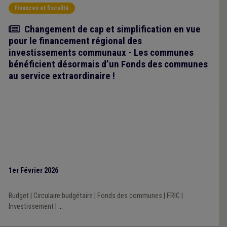
Finances et fiscalité
Article
Changement de cap et simplification en vue
pour le financement régional des
investissements communaux - Les communes
bénéficient désormais d’un Fonds des communes
au service extraordinaire !
1er Février 2026
Budget
|
Circulaire budgétaire
|
Fonds des communes
|
FRIC
|
Investissement
|
...