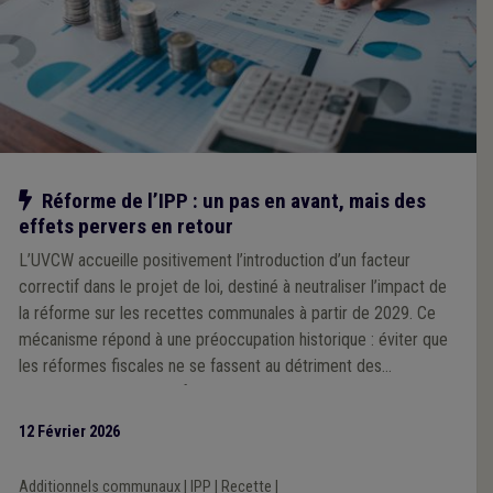
Notre action
Réforme de l’IPP : un pas en avant, mais des
effets pervers en retour
L’UVCW accueille positivement l’introduction d’un facteur
correctif dans le projet de loi, destiné à neutraliser l’impact de
la réforme sur les recettes communales à partir de 2029. Ce
mécanisme répond à une préoccupation historique : éviter que
les réformes fiscales ne se fassent au détriment des
communes, comme ce fut le cas par le passé. Cependant,
l’Association souligne que ce facteur correctif unique, calculé à
12 Février 2026
l’échelle nationale, pourrait générer des effets inégaux selon les
territoires, en fonction des niveaux de revenus des habitants.
Additionnels communaux
|
IPP
|
Recette
|