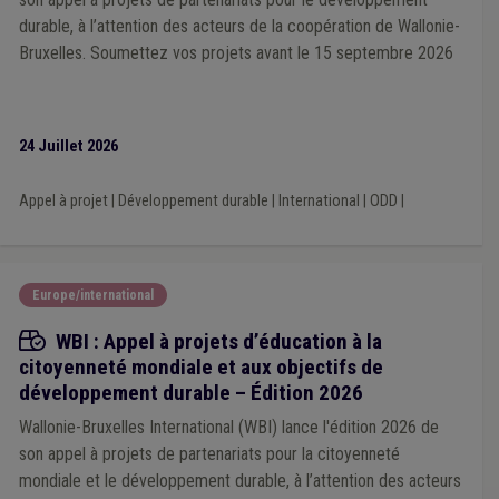
Développement local
(1)
durable, à l’attention des acteurs de la coopération de Wallonie-
Droit d'enregistrement, d'hypothèque et de greffe
(1)
Bruxelles. Soumettez vos projets avant le 15 septembre 2026
Eau
(1)
Décès
(1)
Communication
(1)
Comptabilité
(1)
Construction
(1)
Contrat de travail
(1)
Coopération internationale
(1)
Cahier des charges
(1)
Agriculture
(1)
CDLD
(1)
Cohésion sociale
(1)
Comité C
(1)
Assurance
(1)
Bibliothèque
(1)
Bois
(1)
24 Juillet 2026
Bourgmestre
(1)
Aménagement du territoire
(1)
Ancrage local
(1)
Redevance
(1)
Supracommunalité
(1)
Appel à projet
|
Développement durable
|
International
|
ODD
|
Terres excavées
(1)
Fusion
(1)
Véhicule
(1)
CCATM
(1)
Publication
(1)
Arbres et haies
(1)
Musée
(1)
Parcours d'intégration
(1)
Salaire
(1)
Transparence administrative
(1)
Égalité des genres
(1)
Europe/international
FERI
(1)
Appels à projets
WBI : Appel à projets d’éducation à la
citoyenneté mondiale et aux objectifs de
développement durable – Édition 2026
Wallonie-Bruxelles International (WBI) lance l'édition 2026 de
son appel à projets de partenariats pour la citoyenneté
mondiale et le développement durable, à l’attention des acteurs