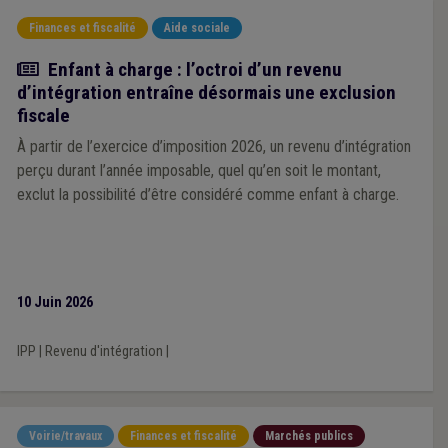
Finances et fiscalité
Aide sociale
Actualité
Enfant à charge : l’octroi d’un revenu
d’intégration entraîne désormais une exclusion
fiscale
À partir de l’exercice d’imposition 2026, un revenu d’intégration
perçu durant l’année imposable, quel qu’en soit le montant,
exclut la possibilité d’être considéré comme enfant à charge.
10 Juin 2026
IPP
|
Revenu d'intégration
|
Voirie/travaux
Finances et fiscalité
Marchés publics