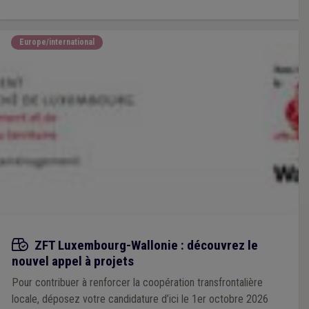
de la petite enfance.
Europe/international
Appels à projets
ZFT Luxembourg-Wallonie : découvrez le
nouvel appel à projets
Pour contribuer à renforcer la coopération transfrontalière
locale, déposez votre candidature d’ici le 1er octobre 2026