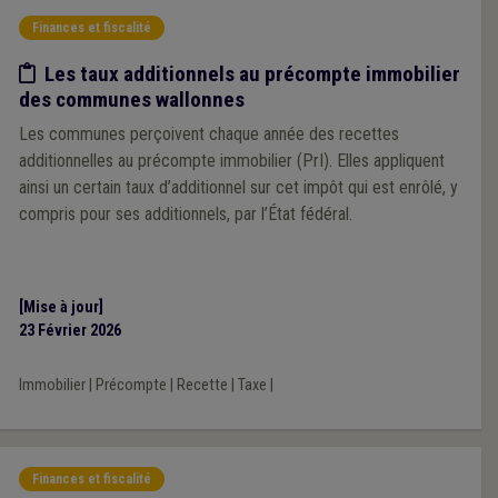
Finances et fiscalité
Etude/chiffres
Les taux additionnels au précompte immobilier
des communes wallonnes
Les communes perçoivent chaque année des recettes
additionnelles au précompte immobilier (PrI). Elles appliquent
ainsi un certain taux d’additionnel sur cet impôt qui est enrôlé, y
compris pour ses additionnels, par l’État fédéral.
[Mise à jour]
23 Février 2026
Immobilier
|
Précompte
|
Recette
|
Taxe
|
Finances et fiscalité