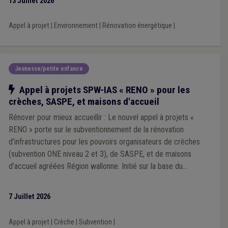
13 Juillet 2026
Appel à projet
|
Environnement
|
Rénovation énergétique
|
Jeunesse/petite enfance
Notre action
Appel à projets SPW-IAS « RENO » pour les
crèches, SASPE, et maisons d'accueil
Rénover pour mieux accueillir : Le nouvel appel à projets «
RENO » porte sur le subventionnement de la rénovation
d’infrastructures pour les pouvoirs organisateurs de crèches
(subvention ONE niveau 2 et 3), de SASPE, et de maisons
d’accueil agréées Région wallonne. Initié sur la base du
cadastre préalablement établi, cet appel vise le maintien
durable des places d’accueil. Cet appel à projets s’inscrit dans
7 Juillet 2026
le cadre de la programmation quinquennale (2026-2030) prévue
par le décret du 16 novembre 2023 relatif au subventionnement
Appel à projet
|
Crèche
|
Subvention
|
des infrastructures et des équipements des milieux d’accueil