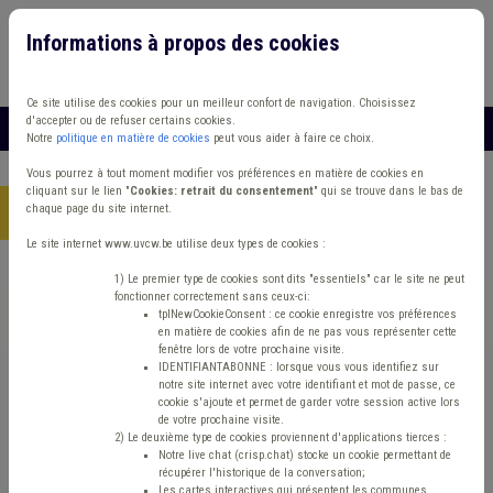
Informations à propos des cookies
Connexion
Vous travaillez dans un/une
Ce site utilise des cookies pour un meilleur confort de navigation. Choisissez
d'accepter ou de refuser certains cookies.
MENU
Notre
politique en matière de cookies
peut vous aider à faire ce choix.
Vous pourrez à tout moment modifier vos préférences en matière de cookies en
cliquant sur le lien "
Cookies: retrait du consentement
" qui se trouve dans le bas de
chaque page du site internet.
Accueil
> Fonds des communes IPP Précompte Appel à projet
Le site internet www.uvcw.be utilise deux types de cookies :
Trouver un contenu
1) Le premier type de cookies sont dits "essentiels" car le site ne peut
fonctionner correctement sans ceux-ci:
tplNewCookieConsent : ce cookie enregistre vos préférences
en matière de cookies afin de ne pas vous représenter cette
Fonds des communes IPP Précompte
fenêtre lors de votre prochaine visite.
IDENTIFIANTABONNE : lorsque vous vous identifiez sur
Appel à projet
notre site internet avec votre identifiant et mot de passe, ce
cookie s'ajoute et permet de garder votre session active lors
de votre prochaine visite.
2) Le deuxième type de cookies proviennent d'applications tierces :
Matière(s) principale(s)
Notre live chat (crisp.chat) stocke un cookie permettant de
récupérer l'historique de la conversation;
Les cartes interactives qui présentent les communes