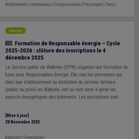
Additionnels communaux
|
Compensation
|
Précompte
|
Taxe
|
Energie
Actualité
Formation de Responsable énergie – Cycle
2025-2026 : clôture des inscriptions le 4
décembre 2025
Le Service public de Wallonie (SPW) organise une formation de
base pour Responsables énergie. Elle vise les personnes qui,
dans leur établissement ou institution du secteur tertiaire
(public ou privé) en Wallonie, ont ou vont avoir à gérer les
aspects énergétiques des bâtiments. Les inscriptions sont
ouvertes du 27 octobre 2025 au 4 décembre 2025 inclus.
[Mise à jour]
28 Novembre 2025
Bâtiment
|
Formation
|