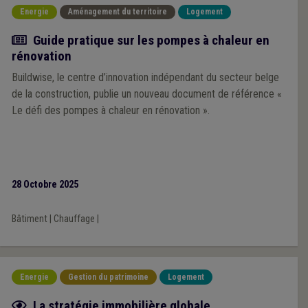
Energie
Aménagement du territoire
Logement
Actualité
Guide pratique sur les pompes à chaleur en
rénovation
Buildwise, le centre d’innovation indépendant du secteur belge
de la construction, publie un nouveau document de référence «
Le défi des pompes à chaleur en rénovation ».
28 Octobre 2025
Bâtiment
|
Chauffage
|
Energie
Gestion du patrimoine
Logement
Fiche focus
La stratégie immobilière globale