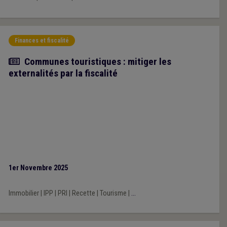
Finances et fiscalité
Article
Communes touristiques : mitiger les
externalités par la fiscalité
1er Novembre 2025
Immobilier
|
IPP
|
PRI
|
Recette
|
Tourisme
|
...