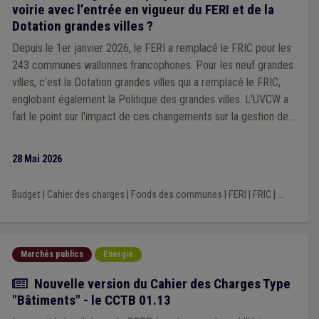
voirie avec l’entrée en vigueur du FERI et de la
Dotation grandes villes ?
Depuis le 1er janvier 2026, le FERI a remplacé le FRIC pour les
243 communes wallonnes francophones. Pour les neuf grandes
villes, c’est la Dotation grandes villes qui a remplacé le FRIC,
englobant également la Politique des grandes villes. L'UVCW a
fait le point sur l'impact de ces changements sur la gestion des
projets communaux de voirie.
28 Mai 2026
Budget
|
Cahier des charges
|
Fonds des communes
|
FERI
|
FRIC
|
...
Marchés publics
Energie
Actualité
Nouvelle version du Cahier des Charges Type
"Bâtiments" - le CCTB 01.13