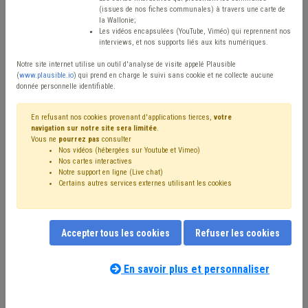
Type de contenu
(issues de nos fiches communales) à travers une carte de
la Wallonie;
Avis / Actions
Les vidéos encapsulées (YouTube, Viméo) qui reprennent nos
interviews, et nos supports liés aux kits numériques.
Réinitialiser
Notre site internet utilise un outil d'analyse de visite appelé Plausible
(
www.plausible.io
) qui prend en charge le suivi sans cookie et ne collecte aucune
donnée personnelle identifiable.
Filtrer cette requête avec des mots-clés
En refusant nos cookies provenant d'applications tierces,
votre
navigation sur notre site sera limitée
.
Vous ne
pourrez pas
consulter
Nos vidéos (hébergées sur Youtube et Vimeo)
⇒ Bâtiment
(
retirer le mot clé
)
⇒ IPP
(
retirer le mot clé
)
Nos cartes interactives
Notre support en ligne (Live chat)
PEB
(34)
Subvention
(26)
Recette
(24)
Certains autres services externes utilisant les cookies
Rénovation énergétique
(24)
⇒ Fonds des communes
(
retirer le mot clé
)
Budget
(22)
⇒ Précompte
(
retirer le mot clé
)
Isolation
(20)
Accepter tous les cookies
Refuser les cookies
Additionnels communaux
(20)
Compensation
(16)
Appel à projet
(15)
Investissement
(15)
Crise énergétique
(14)
Subside
(14)
Chauffage
(12)
En savoir plus et personnaliser
Nos experts associés au terme que
Immobilier
(12)
Fiscalité
(11)
Inondation
(11)
PRI
(11)
vous recherchez
(merci de prendre
Dépense
(11)
Coronavirus
(11)
Taxe
(11)
FRIC
(9)
connaissance de notre
politique d'assistance-
Construction
(9)
Cahier des charges
(8)
Calamité
(7)