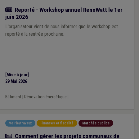
Actualité
Reporté - Workshop annuel RenoWatt le 1er
juin 2026
L'organisateur vient de nous informer que le workshop est
reporté à la rentrée prochaine.
[Mise à jour]
29 Mai 2026
Bâtiment
|
Rénovation énergétique
|
Voirie/travaux
Finances et fiscalité
Marchés publics
Article
Comment gérer les projets communaux de