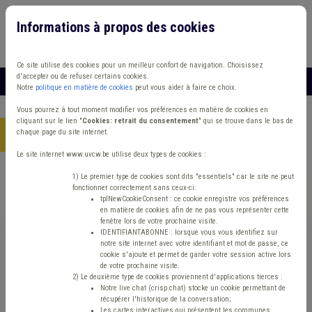
Informations à propos des cookies
Connexion
Vous travaillez dans un/une
Ce site utilise des cookies pour un meilleur confort de navigation. Choisissez
d'accepter ou de refuser certains cookies.
MENU
Notre
politique en matière de cookies
peut vous aider à faire ce choix.
Vous pourrez à tout moment modifier vos préférences en matière de cookies en
cliquant sur le lien "
Cookies: retrait du consentement
" qui se trouve dans le bas de
chaque page du site internet.
Accueil
> Fonds des communes IPP Précompte Bâtiment
Le site internet www.uvcw.be utilise deux types de cookies :
Trouver un contenu
1) Le premier type de cookies sont dits "essentiels" car le site ne peut
fonctionner correctement sans ceux-ci:
tplNewCookieConsent : ce cookie enregistre vos préférences
en matière de cookies afin de ne pas vous représenter cette
Fonds des communes IPP Précompte
fenêtre lors de votre prochaine visite.
IDENTIFIANTABONNE : lorsque vous vous identifiez sur
Bâtiment
notre site internet avec votre identifiant et mot de passe, ce
cookie s'ajoute et permet de garder votre session active lors
de votre prochaine visite.
2) Le deuxième type de cookies proviennent d'applications tierces :
Matière(s) principale(s)
Notre live chat (crisp.chat) stocke un cookie permettant de
récupérer l'historique de la conversation;
Les cartes interactives qui présentent les communes