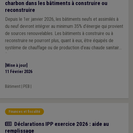
charbon dans les bâtiments à construire ou
reconstruire
Depuis le 1er janvier 2026, les bâtiments neufs et assimilés à
du neuf devront intégrer au minimum 35% d’énergie qui provient
de sources renouvelables. Les bâtiments à construire ou à
reconstruire ne pourront plus, quant à eux, être équipés de
système de chauffage ou de production d’eau chaude sanitaire
fonctionnant au mazout ou au charbon.
[Mise à jour]
11 Février 2026
Bâtiment
|
PEB
|
Finances et fiscalité
Actualité
Déclarations IPP exercice 2026 : aide au
remplissage