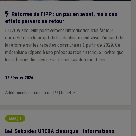
Notre action
Réforme de l’IPP : un pas en avant, mais des
effets pervers en retour
L’UVCW accueille positivement l’introduction d’un facteur
correctif dans le projet de loi, destiné à neutraliser l’impact de
la réforme sur les recettes communales à partir de 2029. Ce
mécanisme répond à une préoccupation historique : éviter que
les réformes fiscales ne se fassent au détriment des
communes, comme ce fut le cas par le passé. Cependant,
l’Association souligne que ce facteur correctif unique, calculé à
12 Février 2026
l’échelle nationale, pourrait générer des effets inégaux selon les
territoires, en fonction des niveaux de revenus des habitants.
Additionnels communaux
|
IPP
|
Recette
|
Energie
Actualité
Subsides UREBA classique - Informations