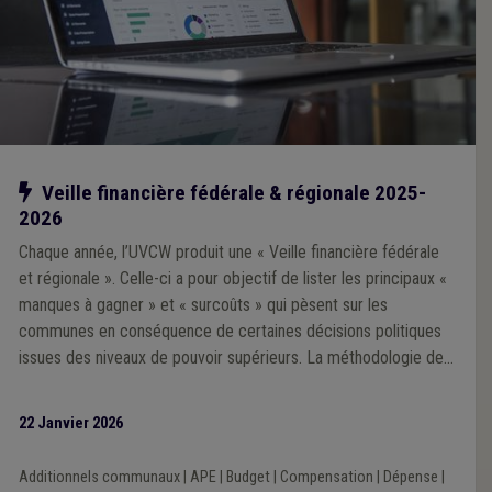
Notre action
Veille financière fédérale & régionale 2025-
2026
Chaque année, l’UVCW produit une « Veille financière fédérale
et régionale ». Celle-ci a pour objectif de lister les principaux «
manques à gagner » et « surcoûts » qui pèsent sur les
communes en conséquence de certaines décisions politiques
issues des niveaux de pouvoir supérieurs. La méthodologie de
la Veille 2025 repose sur une analyse prioritairement portée sur
l’impact financier des décisions prises par les exécutifs régional
22 Janvier 2026
et fédéral au cours de la mandature communale 2024-2030.
Additionnels communaux
|
APE
|
Budget
|
Compensation
|
Dépense
|