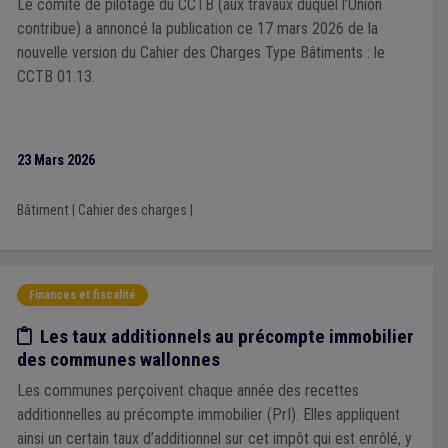
Le comité de pilotage du CCTB (aux travaux duquel l’Union
contribue) a annoncé la publication ce 17 mars 2026 de la
nouvelle version du Cahier des Charges Type Bâtiments : le
CCTB 01.13.
23 Mars 2026
Bâtiment
|
Cahier des charges
|
Finances et fiscalité
Etude/chiffres
Les taux additionnels au précompte immobilier
des communes wallonnes
Les communes perçoivent chaque année des recettes
additionnelles au précompte immobilier (PrI). Elles appliquent
ainsi un certain taux d’additionnel sur cet impôt qui est enrôlé, y