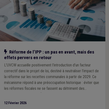
Notre action
Réforme de l’IPP : un pas en avant, mais des
effets pervers en retour
L’UVCW accueille positivement l’introduction d’un facteur
correctif dans le projet de loi, destiné à neutraliser l’impact de
la réforme sur les recettes communales à partir de 2029. Ce
mécanisme répond à une préoccupation historique : éviter que
les réformes fiscales ne se fassent au détriment des
communes, comme ce fut le cas par le passé. Cependant,
l’Association souligne que ce facteur correctif unique, calculé à
12 Février 2026
l’échelle nationale, pourrait générer des effets inégaux selon les