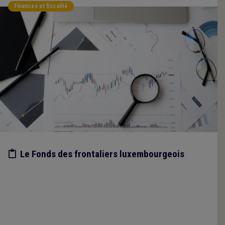
Finances et fiscalité
Etude/chiffres
Le Fonds des frontaliers luxembourgeois