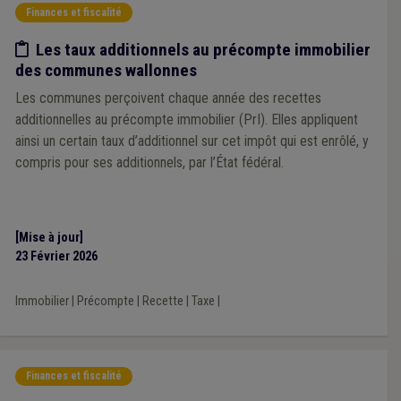
Finances et fiscalité
Etude/chiffres
Les taux additionnels au précompte immobilier
des communes wallonnes
Les communes perçoivent chaque année des recettes
additionnelles au précompte immobilier (PrI). Elles appliquent
ainsi un certain taux d’additionnel sur cet impôt qui est enrôlé, y
compris pour ses additionnels, par l’État fédéral.
[Mise à jour]
23 Février 2026
Immobilier
|
Précompte
|
Recette
|
Taxe
|
Finances et fiscalité