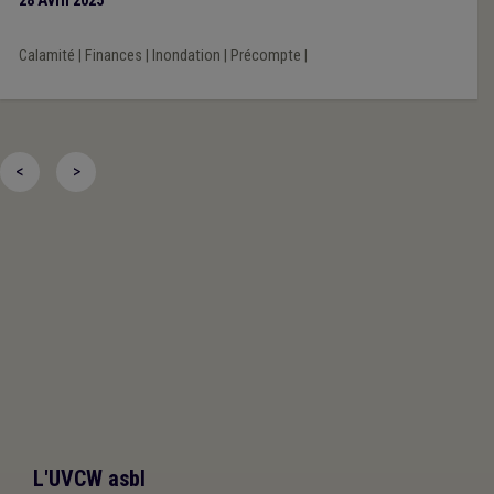
28 Avril 2025
Calamité
|
Finances
|
Inondation
|
Précompte
|
<
>
L'UVCW asbl