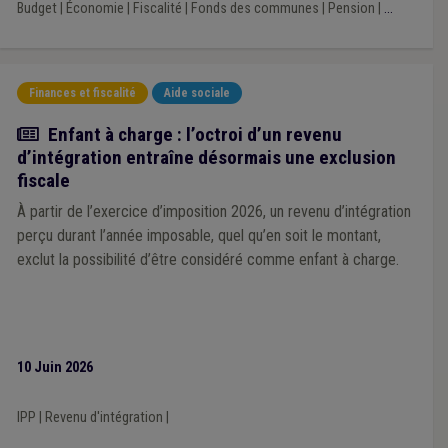
Budget
|
Économie
|
Fiscalité
|
Fonds des communes
|
Pension
|
...
Finances et fiscalité
Aide sociale
Actualité
Enfant à charge : l’octroi d’un revenu
d’intégration entraîne désormais une exclusion
fiscale
À partir de l’exercice d’imposition 2026, un revenu d’intégration
perçu durant l’année imposable, quel qu’en soit le montant,
exclut la possibilité d’être considéré comme enfant à charge.
10 Juin 2026
IPP
|
Revenu d'intégration
|