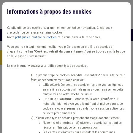
Informations à propos des cookies
Connexion
Vous travaillez dans un/une
Ce site utilise des cookies pour un meilleur confort de navigation. Choisissez
d'accepter ou de refuser certains cookies.
MENU
Notre
politique en matière de cookies
peut vous aider à faire ce choix.
Vous pourrez à tout moment modifier vos préférences en matière de cookies en
cliquant sur le lien "
Cookies: retrait du consentement
" qui se trouve dans le bas de
chaque page du site internet.
Accueil
> Fonds des communes IPP Précompte Faillite
Le site internet www.uvcw.be utilise deux types de cookies :
Trouver un contenu
1) Le premier type de cookies sont dits "essentiels" car le site ne peut
fonctionner correctement sans ceux-ci:
tplNewCookieConsent : ce cookie enregistre vos préférences
en matière de cookies afin de ne pas vous représenter cette
Fonds des communes IPP Précompte
fenêtre lors de votre prochaine visite.
IDENTIFIANTABONNE : lorsque vous vous identifiez sur
Faillite
notre site internet avec votre identifiant et mot de passe, ce
cookie s'ajoute et permet de garder votre session active lors
de votre prochaine visite.
2) Le deuxième type de cookies proviennent d'applications tierces :
Matière(s) principale(s)
Notre live chat (crisp.chat) stocke un cookie permettant de
récupérer l'historique de la conversation;
Les cartes interactives qui présentent les communes