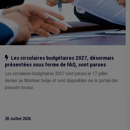
Étudiant
(1)
Comptabilité
(1)
Concurrence
(1)
Construction
(1)
Contrat de travail
(1)
Centre culturel
(1)
Chômage
(1)
Comité C
(1)
Cahier des charges
(1)
ADL
(1)
Aide sociale
(1)
Ancrage local
(1)
Bourgmestre
(1)
Plan de relance
(1)
Crise énergétique
(1)
FERI
(1)
Festivité
(1)
Véhicule
(1)
CCATM
(1)
Réfugié
(1)
Salaire
(1)
Fusion
(1)
Bâtiment
(1)
Publication
(1)
Intégration sociale
(1)
Night-shop
(1)
Notre action
Les circulaires budgétaires 2027, désormais
présentées sous forme de FAQ, sont parues
Les circulaires budgétaires 2027 sont parues le 17 juillet
dernier au Moniteur belge et sont disponibles sur le portail des
pouvoirs locaux.
20 Juillet 2026