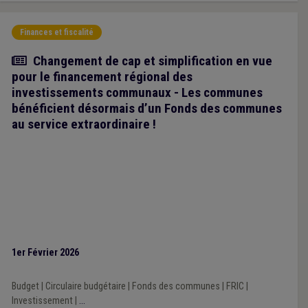
Finances et fiscalité
Article
Changement de cap et simplification en vue
pour le financement régional des
investissements communaux - Les communes
bénéficient désormais d’un Fonds des communes
au service extraordinaire !
1er Février 2026
Budget
|
Circulaire budgétaire
|
Fonds des communes
|
FRIC
|
Investissement
|
...