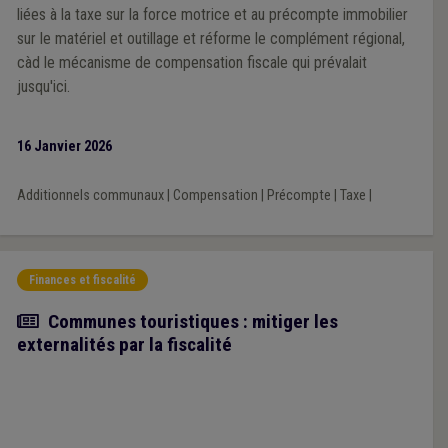
liées à la taxe sur la force motrice et au précompte immobilier
sur le matériel et outillage et réforme le complément régional,
càd le mécanisme de compensation fiscale qui prévalait
jusqu'ici.
16 Janvier 2026
Additionnels communaux
|
Compensation
|
Précompte
|
Taxe
|
Finances et fiscalité
Article
Communes touristiques : mitiger les
externalités par la fiscalité