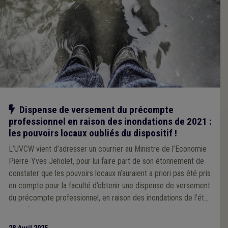
Notre action
Dispense de versement du précompte
professionnel en raison des inondations de 2021 :
les pouvoirs locaux oubliés du dispositif !
L’UVCW vient d’adresser un courrier au Ministre de l’Economie
Pierre-Yves Jeholet, pour lui faire part de son étonnement de
constater que les pouvoirs locaux n’auraient a priori pas été pris
en compte pour la faculté d’obtenir une dispense de versement
du précompte professionnel, en raison des inondations de l’été
2021 (v. notre actualité du 15.6.2023, mise à jour à plusieurs
reprises).