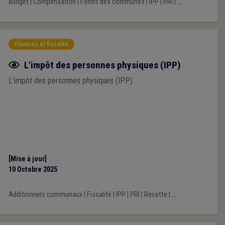
Budget
|
Compensation
|
Fonds des communes
|
IPP
|
PRI
|
...
Finances et fiscalité
Fiche focus
L'impôt des personnes physiques (IPP)
L'impôt des personnes physiques (IPP)
[Mise à jour]
10 Octobre 2025
Additionnels communaux
|
Fiscalité
|
IPP
|
PRI
|
Recette
|
...