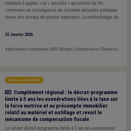
manques à gagner » et « surcoûts » qui pèsent sur les
communes en conséquence de certaines décisions politiques
issues des niveaux de pouvoir supérieurs. La méthodologie de
la Veille 2025 repose sur une analyse prioritairement portée sur
l’impact financier des décisions prises par les exécutifs régional
22 Janvier 2026
et fédéral au cours de la mandature communale 2024-2030.
Additionnels communaux
|
APE
|
Budget
|
Compensation
|
Dépense
|
...
Finances et fiscalité
Actualité
Complément régional : le décret-programme
limite à 5 ans les exonérations liées à la taxe sur
la force motrice et au précompte immobilier
relatif au matériel et outillage et revoit le
mécanisme de compensation fiscale
Le récent décret-programme limite à 5 ans les exonérations