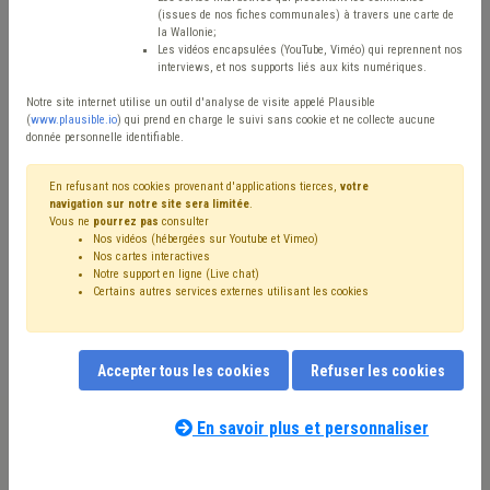
Type de contenu
(issues de nos fiches communales) à travers une carte de
la Wallonie;
Avis / Actions
Les vidéos encapsulées (YouTube, Viméo) qui reprennent nos
interviews, et nos supports liés aux kits numériques.
Réinitialiser
Notre site internet utilise un outil d'analyse de visite appelé Plausible
(
www.plausible.io
) qui prend en charge le suivi sans cookie et ne collecte aucune
donnée personnelle identifiable.
Filtrer cette requête avec des mots-clés
En refusant nos cookies provenant d'applications tierces,
votre
navigation sur notre site sera limitée
.
Vous ne
pourrez pas
consulter
Nos vidéos (hébergées sur Youtube et Vimeo)
⇒ IPP
(
retirer le mot clé
)
Recette
(24)
Nos cartes interactives
Notre support en ligne (Live chat)
⇒ Fonds des communes
(
retirer le mot clé
)
Certains autres services externes utilisant les cookies
⇒ Précompte
(
retirer le mot clé
)
Additionnels communaux
(20)
Budget
(20)
Compensation
(16)
Taxe
(12)
PRI
(11)
Dépense
(11)
Accepter tous les cookies
Refuser les cookies
Coronavirus
(11)
Fiscalité
(11)
Immobilier
(10)
Subvention
(9)
Entreprise
(8)
⇒ Faillite
(
retirer le mot clé
)
Indexation
(6)
FRIC
(6)
En savoir plus et personnaliser
Nos experts associés au terme que
Investissement
(6)
Pension
(6)
Emploi
(5)
Subside
(5)
vous recherchez
(merci de prendre
Circulaire budgétaire
(4)
Indemnité
(4)
Dette
(4)
connaissance de notre
politique d'assistance-
Économie
(4)
Finances
(4)
Transfrontalier
(4)