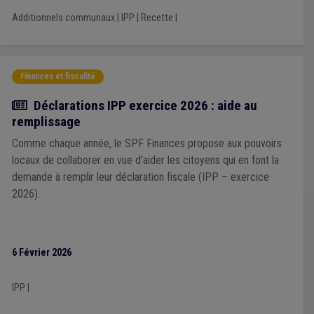
territoires, en fonction des niveaux de revenus des habitants.
Additionnels communaux
|
IPP
|
Recette
|
Finances et fiscalité
Actualité
Déclarations IPP exercice 2026 : aide au
remplissage
Comme chaque année, le SPF Finances propose aux pouvoirs
locaux de collaborer en vue d’aider les citoyens qui en font la
demande à remplir leur déclaration fiscale (IPP – exercice
2026).
6 Février 2026
IPP
|