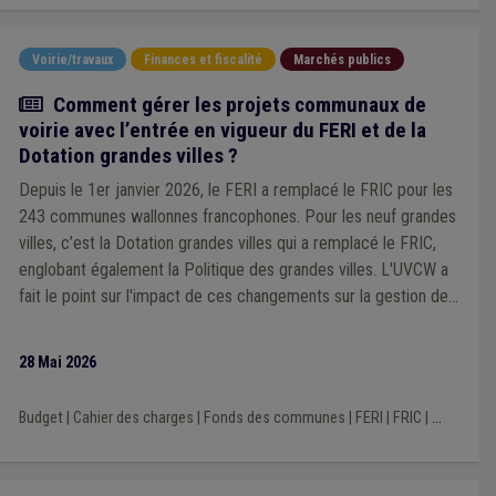
Voirie/travaux
Finances et fiscalité
Marchés publics
Article
Comment gérer les projets communaux de
voirie avec l’entrée en vigueur du FERI et de la
Dotation grandes villes ?
Depuis le 1er janvier 2026, le FERI a remplacé le FRIC pour les
243 communes wallonnes francophones. Pour les neuf grandes
villes, c’est la Dotation grandes villes qui a remplacé le FRIC,
englobant également la Politique des grandes villes. L'UVCW a
fait le point sur l'impact de ces changements sur la gestion des
projets communaux de voirie.
28 Mai 2026
Budget
|
Cahier des charges
|
Fonds des communes
|
FERI
|
FRIC
|
...