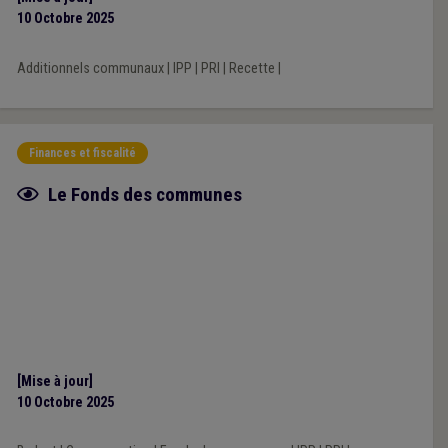
10 Octobre 2025
Additionnels communaux
|
IPP
|
PRI
|
Recette
|
Finances et fiscalité
Fiche focus
Le Fonds des communes
[Mise à jour]
10 Octobre 2025