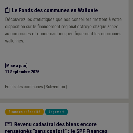
Etude/chiffres
Le Fonds des communes en Wallonie
Découvrez les statistiques que nos conseillers mettent à votre
disposition sur le financement régional octroyé chaque année
au communes et concernant ici spécifiquement les communes
wallonnes.
[Mise à jour]
11 Septembre 2025
Fonds des communes
|
Subvention
|
Finances et fiscalité
Logement
Actualité
Revenu cadastral des biens encore
renseignés "sans confort" : le SPF Finances