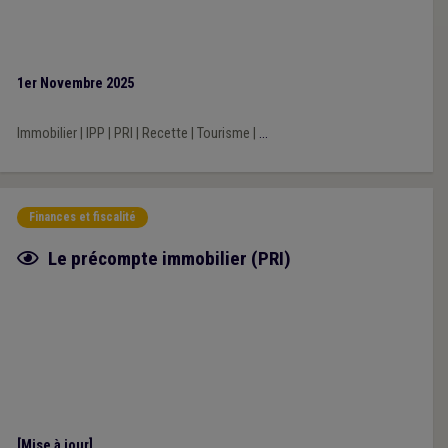
1er Novembre 2025
Immobilier
|
IPP
|
PRI
|
Recette
|
Tourisme
|
...
Finances et fiscalité
Fiche focus
Le précompte immobilier (PRI)
[Mise à jour]