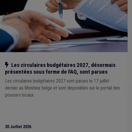
Simplification administrative
(1)
Social
(1)
Statistique
(1)
Plan de gestion
(1)
Population
(1)
Qualité
(1)
Insertion professionnelle
(1)
Logement social
(1)
Maladie professionnelle
(1)
PEB
(1)
PPP
(1)
Redevance
(1)
Fusion
(1)
Bâtiment
(1)
Publication
(1)
Recours
(1)
Réfugié
(1)
Salaire
(1)
Intégration sociale
(1)
Plan de relance
(1)
Crise énergétique
(1)
FERI
(1)
Véhicule
(1)
CCATM
(1)
Notre action
Les circulaires budgétaires 2027, désormais
présentées sous forme de FAQ, sont parues
Les circulaires budgétaires 2027 sont parues le 17 juillet
dernier au Moniteur belge et sont disponibles sur le portail des
pouvoirs locaux.
20 Juillet 2026