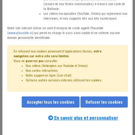
(issues de nos fiches communales) à travers une carte de
Type de contenu
la Wallonie;
Les vidéos encapsulées (YouTube, Viméo) qui reprennent nos
interviews, et nos supports liés aux kits numériques.
Avis / Actions
Notre site internet utilise un outil d'analyse de visite appelé Plausible
Réinitialiser
(
www.plausible.io
) qui prend en charge le suivi sans cookie et ne collecte aucune
donnée personnelle identifiable.
En refusant nos cookies provenant d'applications tierces,
votre
navigation sur notre site sera limitée
.
Filtrer cette requête avec des mots-clés
Vous ne
pourrez pas
consulter
Nos vidéos (hébergées sur Youtube et Vimeo)
Nos cartes interactives
Notre support en ligne (Live chat)
⇒ IPP
(
retirer le mot clé
)
Recette
(25)
Certains autres services externes utilisant les cookies
⇒ Fonds des communes
(
retirer le mot clé
)
Budget
(21)
⇒ Précompte
(
retirer le mot clé
)
Additionnels communaux
(20)
Compensation
(18)
Accepter tous les cookies
Refuser les cookies
PRI
(13)
Taxe
(12)
Dépense
(12)
Fiscalité
(11)
Immobilier
(10)
Subvention
(9)
Investissement
(9)
Coronavirus
(9)
FRIC
(6)
Indexation
(6)
En savoir plus et personnaliser
⇒ Observatoire des finances communales
(
retirer le mot
Nos experts associés au terme que
clé
)
vous recherchez
(merci de prendre
Pension
(6)
Économie
(6)
Emploi
(5)
Dette
(5)