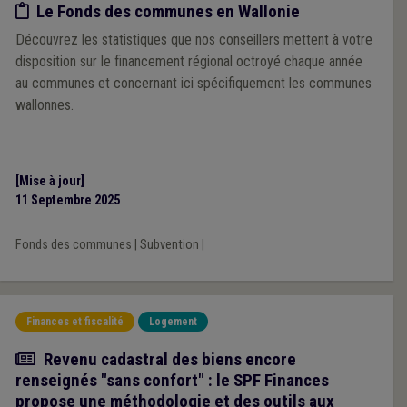
Etude/chiffres
Le Fonds des communes en Wallonie
Découvrez les statistiques que nos conseillers mettent à votre
disposition sur le financement régional octroyé chaque année
au communes et concernant ici spécifiquement les communes
wallonnes.
[Mise à jour]
11 Septembre 2025
Fonds des communes
|
Subvention
|
Finances et fiscalité
Logement
Actualité
Revenu cadastral des biens encore
renseignés "sans confort" : le SPF Finances
propose une méthodologie et des outils aux