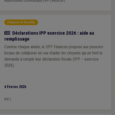
Additionnels communaux
|
IPP
|
Recette
|
Finances et fiscalité
Actualité
Déclarations IPP exercice 2026 : aide au
remplissage
Comme chaque année, le SPF Finances propose aux pouvoirs
locaux de collaborer en vue d’aider les citoyens qui en font la
demande à remplir leur déclaration fiscale (IPP – exercice
2026).
6 Février 2026
IPP
|