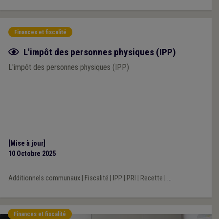
Finances et fiscalité
Fiche focus
L'impôt des personnes physiques (IPP)
L'impôt des personnes physiques (IPP)
[Mise à jour]
10 Octobre 2025
Additionnels communaux
|
Fiscalité
|
IPP
|
PRI
|
Recette
|
...
Finances et fiscalité