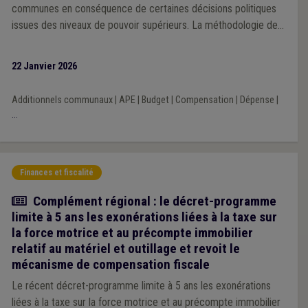
communes en conséquence de certaines décisions politiques
issues des niveaux de pouvoir supérieurs. La méthodologie de
la Veille 2025 repose sur une analyse prioritairement portée sur
l’impact financier des décisions prises par les exécutifs régional
22 Janvier 2026
et fédéral au cours de la mandature communale 2024-2030.
Additionnels communaux
|
APE
|
Budget
|
Compensation
|
Dépense
|
...
Finances et fiscalité
Actualité
Complément régional : le décret-programme
limite à 5 ans les exonérations liées à la taxe sur
la force motrice et au précompte immobilier
relatif au matériel et outillage et revoit le
mécanisme de compensation fiscale
Le récent décret-programme limite à 5 ans les exonérations
liées à la taxe sur la force motrice et au précompte immobilier