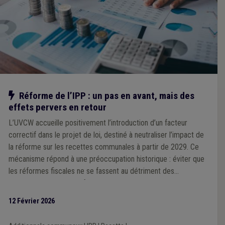
Notre action
Réforme de l’IPP : un pas en avant, mais des
effets pervers en retour
L’UVCW accueille positivement l’introduction d’un facteur
correctif dans le projet de loi, destiné à neutraliser l’impact de
la réforme sur les recettes communales à partir de 2029. Ce
mécanisme répond à une préoccupation historique : éviter que
les réformes fiscales ne se fassent au détriment des
communes, comme ce fut le cas par le passé. Cependant,
l’Association souligne que ce facteur correctif unique, calculé à
12 Février 2026
l’échelle nationale, pourrait générer des effets inégaux selon les
territoires, en fonction des niveaux de revenus des habitants.