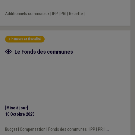
Additionnels communaux
|
IPP
|
PRI
|
Recette
|
Finances et fiscalité
Fiche focus
Le Fonds des communes
[Mise à jour]
10 Octobre 2025
Budget
|
Compensation
|
Fonds des communes
|
IPP
|
PRI
|
...