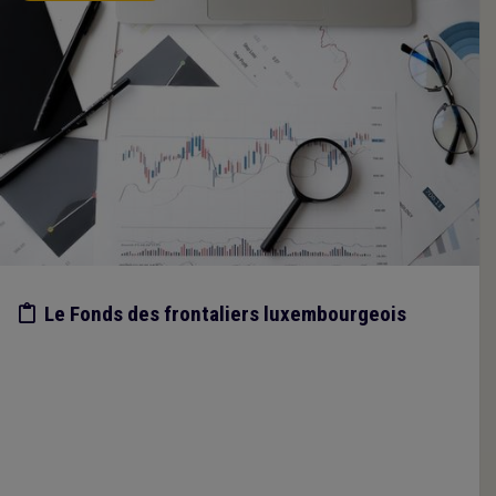
Etude/chiffres
Le Fonds des frontaliers luxembourgeois