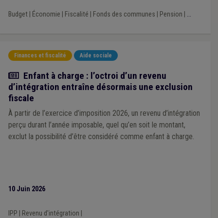
Budget
|
Économie
|
Fiscalité
|
Fonds des communes
|
Pension
|
...
Finances et fiscalité
Aide sociale
Actualité
Enfant à charge : l’octroi d’un revenu
d’intégration entraîne désormais une exclusion
fiscale
À partir de l’exercice d’imposition 2026, un revenu d’intégration
perçu durant l’année imposable, quel qu’en soit le montant,
exclut la possibilité d’être considéré comme enfant à charge.
10 Juin 2026
IPP
|
Revenu d'intégration
|