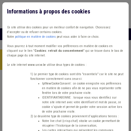
Informations à propos des cookies
Connexion
Vous travaillez dans un/une
Ce site utilise des cookies pour un meilleur confort de navigation. Choisissez
d'accepter ou de refuser certains cookies.
MENU
Notre
politique en matière de cookies
peut vous aider à faire ce choix.
Vous pourrez à tout moment modifier vos préférences en matière de cookies en
cliquant sur le lien "
Cookies: retrait du consentement
" qui se trouve dans le bas de
chaque page du site internet.
Accueil
> Fonds des communes IPP Précompte Observatoire des
finances communales
Le site internet www.uvcw.be utilise deux types de cookies :
1) Le premier type de cookies sont dits "essentiels" car le site ne peut
fonctionner correctement sans ceux-ci:
Trouver un contenu
tplNewCookieConsent : ce cookie enregistre vos préférences
en matière de cookies afin de ne pas vous représenter cette
fenêtre lors de votre prochaine visite.
Fonds des communes IPP Précompte
IDENTIFIANTABONNE : lorsque vous vous identifiez sur
notre site internet avec votre identifiant et mot de passe, ce
Observatoire des finances communales
cookie s'ajoute et permet de garder votre session active lors
de votre prochaine visite.
2) Le deuxième type de cookies proviennent d'applications tierces :
Notre live chat (crisp.chat) stocke un cookie permettant de
Finances et fiscalité
récupérer l'historique de la conversation;
Les cartes interactives qui présentent les communes