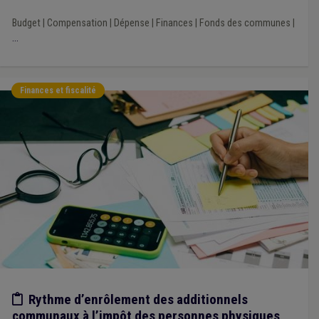
Budget
|
Compensation
|
Dépense
|
Finances
|
Fonds des communes
|
...
Finances et fiscalité
Etude/chiffres
Rythme d’enrôlement des additionnels
communaux à l’impôt des personnes physiques