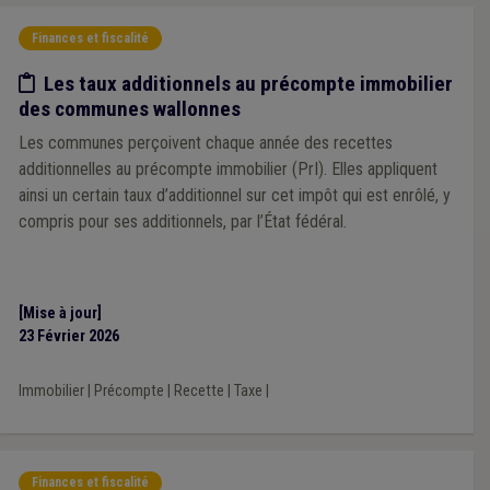
Finances et fiscalité
Etude/chiffres
Les taux additionnels au précompte immobilier
des communes wallonnes
Les communes perçoivent chaque année des recettes
additionnelles au précompte immobilier (PrI). Elles appliquent
ainsi un certain taux d’additionnel sur cet impôt qui est enrôlé, y
compris pour ses additionnels, par l’État fédéral.
[Mise à jour]
23 Février 2026
Immobilier
|
Précompte
|
Recette
|
Taxe
|
Finances et fiscalité