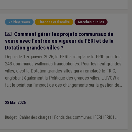
Voirie/travaux
Finances et fiscalité
Marchés publics
Article
Comment gérer les projets communaux de
voirie avec l’entrée en vigueur du FERI et de la
Dotation grandes villes ?
Depuis le 1er janvier 2026, le FERI a remplacé le FRIC pour les
243 communes wallonnes francophones. Pour les neuf grandes
villes, c’est la Dotation grandes villes qui a remplacé le FRIC,
englobant également la Politique des grandes villes. L'UVCW a
fait le point sur l'impact de ces changements sur la gestion des
projets communaux de voirie.
28 Mai 2026
Budget
|
Cahier des charges
|
Fonds des communes
|
FERI
|
FRIC
|
...