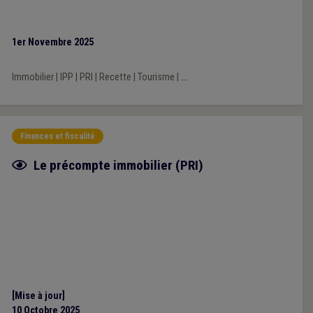
1er Novembre 2025
Immobilier
|
IPP
|
PRI
|
Recette
|
Tourisme
|
...
Finances et fiscalité
Fiche focus
Le précompte immobilier (PRI)
[Mise à jour]
10 Octobre 2025