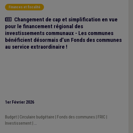
Finances et fiscalité
Article
Changement de cap et simplification en vue
pour le financement régional des
investissements communaux - Les communes
bénéficient désormais d’un Fonds des communes
au service extraordinaire !
1er Février 2026
Budget
|
Circulaire budgétaire
|
Fonds des communes
|
FRIC
|
Investissement
|
...