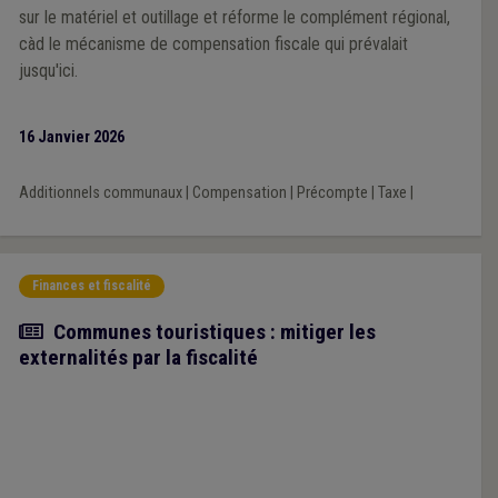
sur le matériel et outillage et réforme le complément régional,
càd le mécanisme de compensation fiscale qui prévalait
jusqu'ici.
16 Janvier 2026
Additionnels communaux
|
Compensation
|
Précompte
|
Taxe
|
Finances et fiscalité
Article
Communes touristiques : mitiger les
externalités par la fiscalité