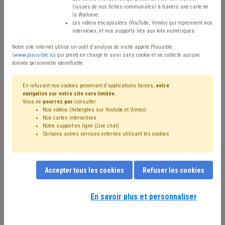
Type de contenu
(issues de nos fiches communales) à travers une carte de
la Wallonie;
Avis / Actions
Les vidéos encapsulées (YouTube, Viméo) qui reprennent nos
interviews, et nos supports liés aux kits numériques.
Réinitialiser
Notre site internet utilise un outil d'analyse de visite appelé Plausible
(
www.plausible.io
) qui prend en charge le suivi sans cookie et ne collecte aucune
donnée personnelle identifiable.
Filtrer cette requête avec des mots-clés
En refusant nos cookies provenant d'applications tierces,
votre
navigation sur notre site sera limitée
.
Vous ne
pourrez pas
consulter
Nos vidéos (hébergées sur Youtube et Vimeo)
⇒ IPP
(
retirer le mot clé
)
Recette
(24)
Nos cartes interactives
Notre support en ligne (Live chat)
⇒ Plan de relance
(
retirer le mot clé
)
Certains autres services externes utilisant les cookies
⇒ Fonds des communes
(
retirer le mot clé
)
Budget
(21)
⇒ Précompte
(
retirer le mot clé
)
Additionnels communaux
(20)
Coronavirus
(18)
Accepter tous les cookies
Refuser les cookies
Compensation
(16)
Get up Wallonia
(15)
PRI
(12)
Taxe
(11)
Dépense
(11)
Fiscalité
(11)
Immobilier
(10)
Investissement
(10)
Économie
(10)
Subvention
(9)
En savoir plus et personnaliser
Nos experts associés au terme que vous
Entreprise
(8)
Pension
(6)
FRIC
(6)
Indexation
(6)
recherchez
(merci de prendre connaissance de
Subside
(5)
Simplification administrative
(5)
Appel à projet
(5)
Inondation
(5)
Emploi
(5)
notre
politique d'assistance-conseil
) :