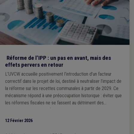
Réforme de l’IPP : un pas en avant, mais des
effets pervers en retour
L’UVCW accueille positivement l’introduction d’un facteur
correctif dans le projet de loi, destiné à neutraliser l’impact de
la réforme sur les recettes communales à partir de 2029. Ce
mécanisme répond à une préoccupation historique : éviter que
les réformes fiscales ne se fassent au détriment des
communes, comme ce fut le cas par le passé. Cependant,
l’Association souligne que ce facteur correctif unique, calculé à
12 Février 2026
l’échelle nationale, pourrait générer des effets inégaux selon les
territoires, en fonction des niveaux de revenus des habitants.