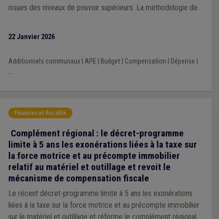
issues des niveaux de pouvoir supérieurs. La méthodologie de
la Veille 2025 repose sur une analyse prioritairement portée sur
l’impact financier des décisions prises par les exécutifs régional
22 Janvier 2026
et fédéral au cours de la mandature communale 2024-2030.
Additionnels communaux
|
APE
|
Budget
|
Compensation
|
Dépense
|
...
Finances et fiscalité
Complément régional : le décret-programme
limite à 5 ans les exonérations liées à la taxe sur
la force motrice et au précompte immobilier
relatif au matériel et outillage et revoit le
mécanisme de compensation fiscale
Le récent décret-programme limite à 5 ans les exonérations
liées à la taxe sur la force motrice et au précompte immobilier
sur le matériel et outillage et réforme le complément régional,