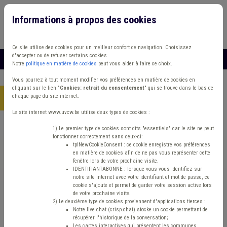
Informations à propos des cookies
Connexion
Vous travaillez dans un/une
Ce site utilise des cookies pour un meilleur confort de navigation. Choisissez
d'accepter ou de refuser certains cookies.
MENU
Notre
politique en matière de cookies
peut vous aider à faire ce choix.
Vous pourrez à tout moment modifier vos préférences en matière de cookies en
cliquant sur le lien "
Cookies: retrait du consentement
" qui se trouve dans le bas de
chaque page du site internet.
Accueil
> Fonds des communes IPP Précompte Plan de relance
Le site internet www.uvcw.be utilise deux types de cookies :
Trouver un contenu
1) Le premier type de cookies sont dits "essentiels" car le site ne peut
fonctionner correctement sans ceux-ci:
tplNewCookieConsent : ce cookie enregistre vos préférences
en matière de cookies afin de ne pas vous représenter cette
Fonds des communes IPP Précompte Plan
fenêtre lors de votre prochaine visite.
IDENTIFIANTABONNE : lorsque vous vous identifiez sur
de relance
notre site internet avec votre identifiant et mot de passe, ce
cookie s'ajoute et permet de garder votre session active lors
de votre prochaine visite.
2) Le deuxième type de cookies proviennent d'applications tierces :
Matière(s) principale(s)
Notre live chat (crisp.chat) stocke un cookie permettant de
récupérer l'historique de la conversation;
Les cartes interactives qui présentent les communes