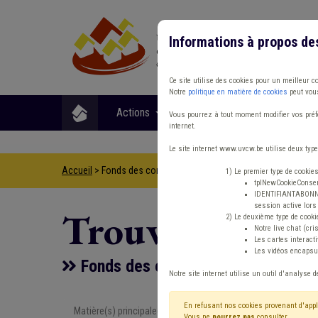
Informations à propos de
Ce site utilise des cookies pour un meilleur c
Notre
politique en matière de cookies
peut vous
Actions
Matières
Format
Vous pourrez à tout moment modifier vos préfé
internet.
Le site internet www.uvcw.be utilise deux type
Accueil
> Fonds des communes IPP Recette Budget
1) Le premier type de cookie
tplNewCookieConsent
IDENTIFIANTABONNE :
session active lors 
Trouver un co
2) Le deuxième type de cooki
Notre live chat (cri
Les cartes interac
Les vidéos encapsul
Fonds des communes IPP Recette
Notre site internet utilise un outil d'analyse d
En refusant nos cookies provenant d'appl
Matière(s) principale(s)
Type de con
Vous ne
pourrez pas
consulter