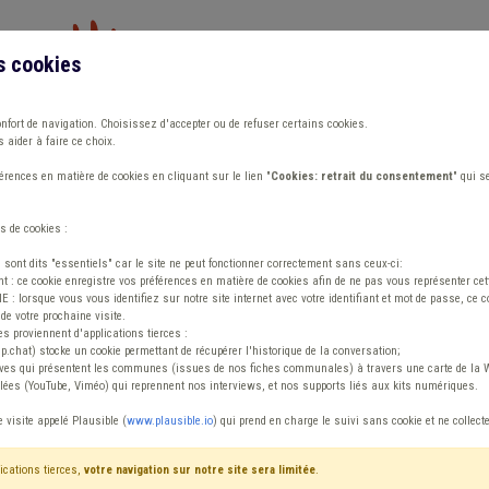
s cookies
Vous travaillez dans un/une
onfort de navigation. Choisissez d'accepter ou de refuser certains cookies.
 aider à faire ce choix.
ions
Publications
Outils
Fiches communa
rences en matière de cookies en cliquant sur le lien "
Cookies: retrait du consentement
" qui s
s de cookies :
s sont dits "essentiels" car le site ne peut fonctionner correctement sans ceux-ci:
 : ce cookie enregistre vos préférences en matière de cookies afin de ne pas vous représenter cette
 lorsque vous vous identifiez sur notre site internet avec votre identifiant et mot de passe, ce co
de votre prochaine visite.
ntenu
es proviennent d'applications tierces :
sp.chat) stocke un cookie permettant de récupérer l'historique de la conversation;
tives qui présentent les communes (issues de nos fiches communales) à travers une carte de la W
ées (YouTube, Viméo) qui reprennent nos interviews, et nos supports liés aux kits numériques.
 Budget
e visite appelé Plausible (
www.plausible.io
) qui prend en charge le suivi sans cookie et ne collect
ications tierces,
votre navigation sur notre site sera limitée
.
tenu
Avis / Actions