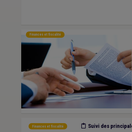
Finances et fiscalité
Etude/chiffres
Suivi des principa
Finances et fiscalité