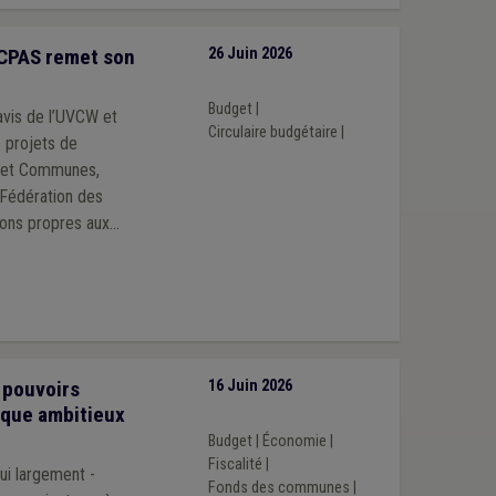
 CPAS remet son
26 Juin 2026
Budget
|
avis de l’UVCW et
Circulaire budgétaire
|
 projets de
 Fédération des
tions propres aux
 pouvoirs
16 Juin 2026
ique ambitieux
Budget
|
Économie
|
Fiscalité
|
hui largement -
Fonds des communes
|