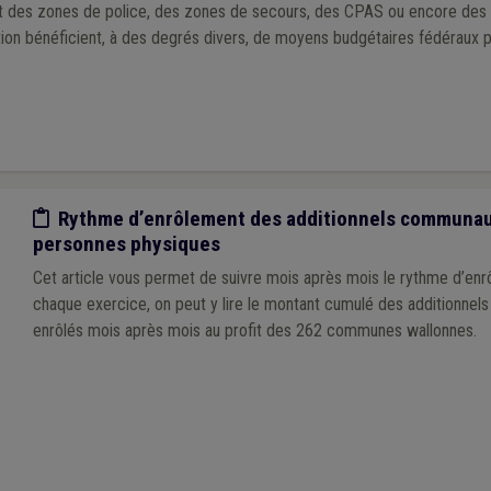
ent des zones de police, des zones de secours, des CPAS ou encore de
on bénéficient, à des degrés divers, de moyens budgétaires fédéraux p
Etude/chiffres
Rythme d’enrôlement des additionnels communaux
personnes physiques
Cet article vous permet de suivre mois après mois le rythme d’en
chaque exercice, on peut y lire le montant cumulé des additionn
enrôlés mois après mois au profit des 262 communes wallonnes.