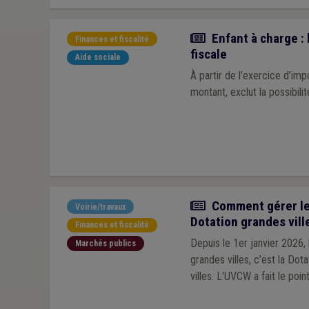
Actualité
Enfant à charge : 
Finances et fiscalité
fiscale
Aide sociale
À partir de l’exercice d’imp
montant, exclut la possibil
Article
Comment gérer les
Voirie/travaux
Dotation grandes vill
Finances et fiscalité
Depuis le 1er janvier 2026
Marchés publics
grandes villes, c’est la Dot
villes. L'UVCW a fait le po