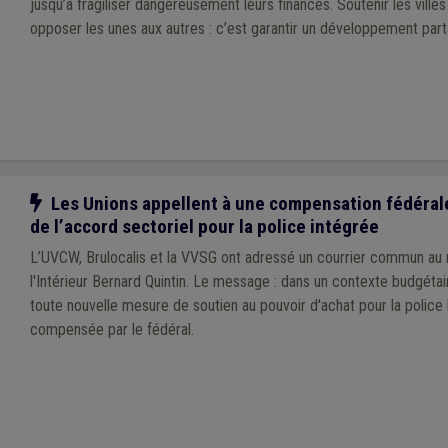
jusqu’à fragiliser dangereusement leurs finances. Soutenir les villes ne revient pas à
opposer les unes aux autres : c’est garantir un développement part
Notre action
Les Unions appellent à une compensation fédéral
de l’accord sectoriel pour la police intégrée
L’UVCW, Brulocalis et la VVSG ont adressé un courrier commun au 
l'Intérieur Bernard Quintin. Le message : dans un contexte budgétair
toute nouvelle mesure de soutien au pouvoir d'achat pour la police 
compensée par le fédéral.