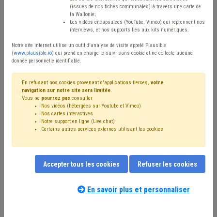
Type de contenu
(issues de nos fiches communales) à travers une carte de
la Wallonie;
Avis / Actions
Les vidéos encapsulées (YouTube, Viméo) qui reprennent nos
interviews, et nos supports liés aux kits numériques.
Réinitialiser
Notre site internet utilise un outil d'analyse de visite appelé Plausible
(
www.plausible.io
) qui prend en charge le suivi sans cookie et ne collecte aucune
donnée personnelle identifiable.
Filtrer cette requête avec des mots-clés
En refusant nos cookies provenant d'applications tierces,
votre
navigation sur notre site sera limitée
.
Vous ne
pourrez pas
consulter
Nos vidéos (hébergées sur Youtube et Vimeo)
⇒ Recette
(
retirer le mot clé
)
Budget
(53)
Nos cartes interactives
Notre support en ligne (Live chat)
⇒ Grades légaux
(
retirer le mot clé
)
Certains autres services externes utilisant les cookies
⇒ IPP
(
retirer le mot clé
)
PRI
(28)
Dépense
(27)
Additionnels communaux
(27)
Compensation
(25)
⇒ Fonds des communes
(
retirer le mot clé
)
Fiscalité
(23)
Accepter tous les cookies
Refuser les cookies
Taxe
(21)
Investissement
(19)
Coronavirus
(16)
Pension
(12)
Finances
(11)
Personnel
(10)
Subvention
(10)
Indexation
(9)
CDLD
(9)
Immobilier
(8)
En savoir plus et personnaliser
Nos experts associés au terme que
Circulaire budgétaire
(8)
Précompte
(8)
Dette
(7)
vous recherchez
(merci de prendre
Subside
(6)
FRIC
(6)
Comptabilité
(6)
APE
(5)
connaissance de notre
politique d'assistance-
Entreprise
(5)
Programme stratégique transversal (PST)
(5)