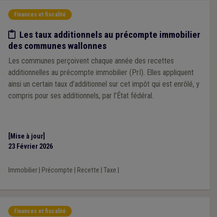
Finances et fiscalité
Etude/chiffres
Les taux additionnels au précompte immobilier
des communes wallonnes
Les communes perçoivent chaque année des recettes
additionnelles au précompte immobilier (PrI). Elles appliquent
ainsi un certain taux d’additionnel sur cet impôt qui est enrôlé, y
compris pour ses additionnels, par l’État fédéral.
[Mise à jour]
23 Février 2026
Immobilier
|
Précompte
|
Recette
|
Taxe
|
Finances et fiscalité