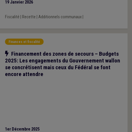
19 Janvier 2026
Fiscalité
|
Recette
|
Additionnels communaux
|
Finances et fiscalité
Notre action
Financement des zones de secours – Budgets
2025: Les engagements du Gouvernement wallon
se concrétisent mais ceux du Fédéral se font
encore attendre
1er Décembre 2025