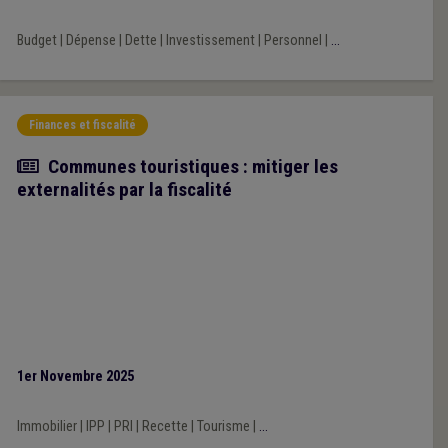
Budget
|
Dépense
|
Dette
|
Investissement
|
Personnel
|
...
Finances et fiscalité
Article
Communes touristiques : mitiger les
externalités par la fiscalité
1er Novembre 2025
Immobilier
|
IPP
|
PRI
|
Recette
|
Tourisme
|
...