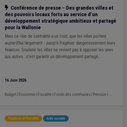
Notre action
Conférence de presse – Des grandes villes et
des pouvoirs locaux forts au service d’un
développement stratégique ambitieux et partagé
pour la Wallonie
Mais ce rôle de centralité a un coût, que les villes portent
aujourd’hui largement - jusqu’à fragiliser dangereusement leurs
finances. Soutenir les villes ne revient pas à opposer les unes
aux autres : c’est garantir un développement partagé.
16 Juin 2026
Budget
|
Économie
|
Fiscalité
|
Fonds des communes
|
Pension
|
...
Finances et fiscalité
Aide sociale