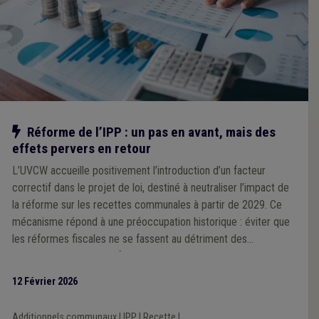
Notre action
Réforme de l’IPP : un pas en avant, mais des
effets pervers en retour
L’UVCW accueille positivement l’introduction d’un facteur
correctif dans le projet de loi, destiné à neutraliser l’impact de
la réforme sur les recettes communales à partir de 2029. Ce
mécanisme répond à une préoccupation historique : éviter que
les réformes fiscales ne se fassent au détriment des
communes, comme ce fut le cas par le passé. Cependant,
l’Association souligne que ce facteur correctif unique, calculé à
12 Février 2026
l’échelle nationale, pourrait générer des effets inégaux selon les
territoires, en fonction des niveaux de revenus des habitants.
Additionnels communaux
|
IPP
|
Recette
|