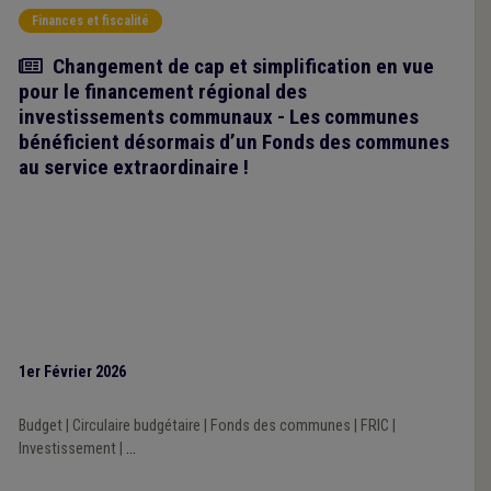
Finances et fiscalité
Article
Changement de cap et simplification en vue
pour le financement régional des
investissements communaux - Les communes
bénéficient désormais d’un Fonds des communes
au service extraordinaire !
1er Février 2026
Budget
|
Circulaire budgétaire
|
Fonds des communes
|
FRIC
|
Investissement
|
...