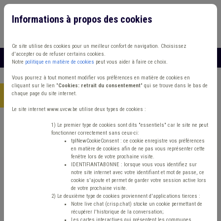
Informations à propos des cookies
Connexion
Vous travaillez dans un/une
Ce site utilise des cookies pour un meilleur confort de navigation. Choisissez
d'accepter ou de refuser certains cookies.
MENU
Notre
politique en matière de cookies
peut vous aider à faire ce choix.
Vous pourrez à tout moment modifier vos préférences en matière de cookies en
cliquant sur le lien "
Cookies: retrait du consentement
" qui se trouve dans le bas de
chaque page du site internet.
Accueil
> Fonds des communes IPP Recette Grades légaux
Le site internet www.uvcw.be utilise deux types de cookies :
Trouver un contenu
1) Le premier type de cookies sont dits "essentiels" car le site ne peut
fonctionner correctement sans ceux-ci:
tplNewCookieConsent : ce cookie enregistre vos préférences
en matière de cookies afin de ne pas vous représenter cette
Fonds des communes IPP Recette
fenêtre lors de votre prochaine visite.
IDENTIFIANTABONNE : lorsque vous vous identifiez sur
Grades légaux
notre site internet avec votre identifiant et mot de passe, ce
cookie s'ajoute et permet de garder votre session active lors
de votre prochaine visite.
2) Le deuxième type de cookies proviennent d'applications tierces :
Matière(s) principale(s)
Notre live chat (crisp.chat) stocke un cookie permettant de
récupérer l'historique de la conversation;
Les cartes interactives qui présentent les communes