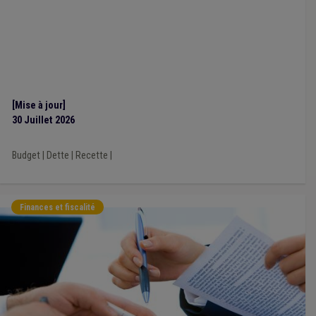
Cotisation patronale
(1)
Conseil de l'action sociale
(1)
Cautionnement
(1)
Chômage
(1)
Cadastre
(1)
Cahier des charges
(1)
Comité C
(1)
Commerce
(1)
Composition des organes
(1)
Aide sociale
(1)
Association sans but lucratif (ASBL)
(1)
Assurance
(1)
Bois
(1)
Accident du travail
(1)
Environnement
(1)
Évaluation
(1)
Facture
(1)
Impétrants
(1)
Forain
(1)
[Mise à jour]
Formation
(1)
Gaz
(1)
Infrastructure sportive
(1)
30 Juillet 2026
Inondation
(1)
Insertion professionnelle
(1)
Licenciement
(1)
Logement social
(1)
Loi CPAS
(1)
Budget
|
Dette
|
Recette
|
Maladie professionnelle
(1)
Mode de gestion
(1)
Réfugié
(1)
Intégration sociale
(1)
Système européen des comptes (SEC)
(1)
Publication
(1)
Coût-vérité
(1)
Natura 2000
(1)
Forêt
(1)
Véhicule
(1)
Finances et fiscalité
CCATM
(1)
Ukraine
(1)
Plan de relance
(1)
Crise énergétique
(1)
FERI
(1)
Syndicat
(1)
Tourisme
(1)
Appel à projet
(1)
Audit
(1)
Carburant
(1)
Certificat vert
(1)
Faillite
(1)
Horeca
(1)
Conseil d'état
(1)
Démocratie locale
(1)
Sport
(1)
Statistique
(1)
TVA
(1)
Zone de police
(1)
Règlement de travail
(1)
Règlement taxe
(1)