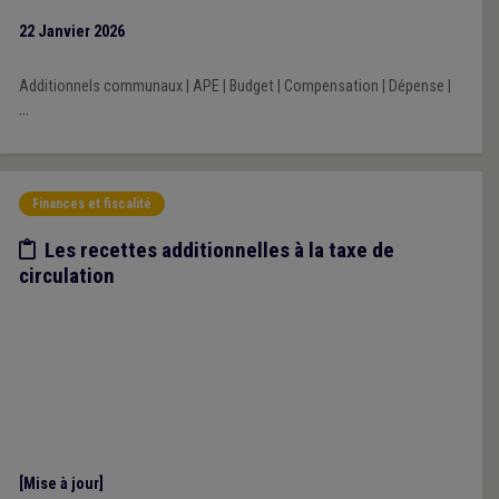
l’impact financier des décisions prises par les exécutifs régional
22 Janvier 2026
et fédéral au cours de la mandature communale 2024-2030.
Additionnels communaux
|
APE
|
Budget
|
Compensation
|
Dépense
|
...
Finances et fiscalité
Etude/chiffres
Les recettes additionnelles à la taxe de
circulation
[Mise à jour]