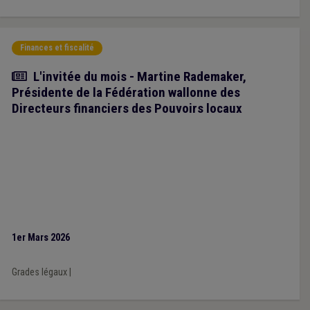
Finances et fiscalité
Article
L'invitée du mois - Martine Rademaker,
Présidente de la Fédération wallonne des
Directeurs financiers des Pouvoirs locaux
1er Mars 2026
Grades légaux
|