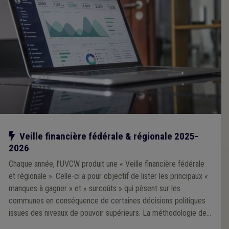
Notre action
Veille financière fédérale & régionale 2025-
2026
Chaque année, l’UVCW produit une « Veille financière fédérale
et régionale ». Celle-ci a pour objectif de lister les principaux «
manques à gagner » et « surcoûts » qui pèsent sur les
communes en conséquence de certaines décisions politiques
issues des niveaux de pouvoir supérieurs. La méthodologie de
la Veille 2025 repose sur une analyse prioritairement portée sur