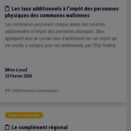
Etude/chiffres
Les taux additionnels à l’impôt des personnes
physiques des communes wallonnes
Les communes perçoivent chaque année des recettes
additionnelles à l’impôt des personnes physiques. Elles
appliquent ainsi un certain taux d’additionnel sur cet impôt qui
est enrôlé, y compris pour ses additionnels, par l’État fédéral.
[Mise à jour]
23 Février 2026
IPP
|
Additionnels communaux
|
Finances et fiscalité
Etude/chiffres
Le complément régional