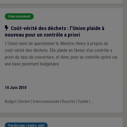
Environnement
Notre action
Coût-vérité des déchets : l’Union plaide à
nouveau pour un contrôle a priori
L’Union vient de questionner le Ministre Henry à propos du
coût-vérité des déchets. Elle plaide en faveur d’un contrôle a
priori du taux de couverture, et donc pour un contrôle opéré sur
une base purement budgétaire.
14 Juin 2010
Budget
|
Déchet
|
Intercommunale
|
Recette
|
Tutelle
|
...
Paralocaux, régies, asbl