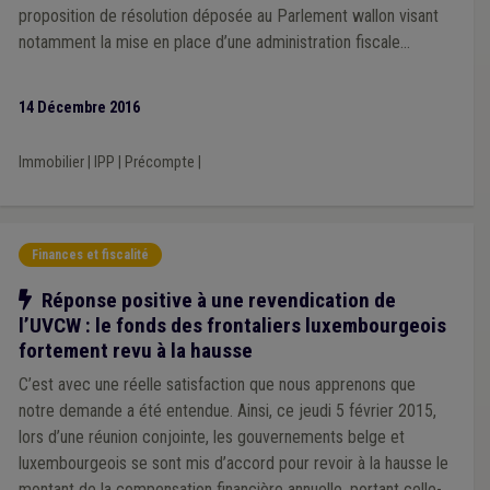
Infrastructure sportive
(1)
Inondation
(1)
proposition de résolution déposée au Parlement wallon visant
Insertion professionnelle
(1)
Forain
(1)
Gaz
(1)
notamment la mise en place d’une administration fiscale
Grades légaux
(1)
Impétrants
(1)
Réfugié
(1)
régionale plus ambitieuse. Une gestion régionale de cet impôt
Intégration sociale
(1)
Appel à projet
(1)
Audit
(1)
serait bénéfique pour l’ensemble des différents niveaux de
Carburant
(1)
Certificat vert
(1)
Droit de tirage
(1)
14 Décembre 2016
Faillite
(1)
Horeca
(1)
pouvoir de Wallonie, en permettant une gestion propre,
Système européen des comptes (SEC)
(1)
CCATM
(1)
cohérente, diligente et efficiente des recettes qui en découlent.
Immobilier
|
IPP
|
Précompte
|
Ukraine
(1)
Plan de relance
(1)
Crise énergétique
(1)
FERI
(1)
Fusion
(1)
Publication
(1)
Coût-vérité
(1)
Natura 2000
(1)
Forêt
(1)
Véhicule
(1)
Finances et fiscalité
Notre action
Réponse positive à une revendication de
l’UVCW : le fonds des frontaliers luxembourgeois
fortement revu à la hausse
C’est avec une réelle satisfaction que nous apprenons que
notre demande a été entendue. Ainsi, ce jeudi 5 février 2015,
lors d’une réunion conjointe, les gouvernements belge et
luxembourgeois se sont mis d’accord pour revoir à la hausse le
montant de la compensation financière annuelle, portant celle-ci