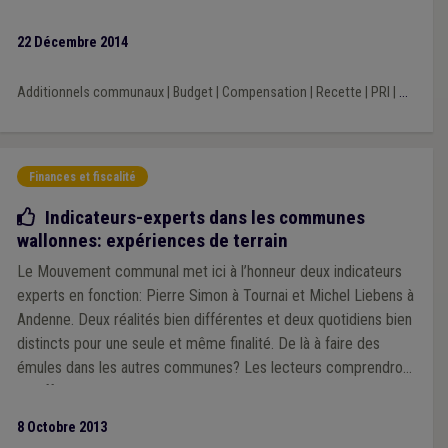
22 Décembre 2014
Additionnels communaux
|
Budget
|
Compensation
|
Recette
|
PRI
|
...
Finances et fiscalité
Bonne pratique
Indicateurs-experts dans les communes
wallonnes: expériences de terrain
Le Mouvement communal met ici à l’honneur deux indicateurs
experts en fonction: Pierre Simon à Tournai et Michel Liebens à
Andenne. Deux réalités bien différentes et deux quotidiens bien
distincts pour une seule et même finalité. De là à faire des
émules dans les autres communes? Les lecteurs comprendront
en effet que la créativité est de mise en cette matière.
8 Octobre 2013