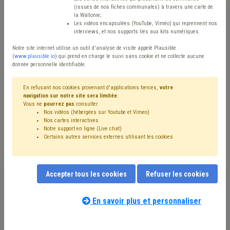
(issues de nos fiches communales) à travers une carte de
Avis / Actions
la Wallonie;
Les vidéos encapsulées (YouTube, Viméo) qui reprennent nos
Réinitialiser
interviews, et nos supports liés aux kits numériques.
Notre site internet utilise un outil d'analyse de visite appelé Plausible
(
www.plausible.io
) qui prend en charge le suivi sans cookie et ne collecte aucune
donnée personnelle identifiable.
Filtrer cette requête avec des mots-clés
En refusant nos cookies provenant d'applications tierces,
votre
navigation sur notre site sera limitée
.
Vous ne
pourrez pas
consulter
⇒ Recette
(
retirer le mot clé
)
Budget
(51)
Nos vidéos (hébergées sur Youtube et Vimeo)
⇒ IPP
(
retirer le mot clé
)
PRI
(28)
Nos cartes interactives
Additionnels communaux
(27)
Dépense
(26)
Notre support en ligne (Live chat)
Certains autres services externes utilisant les cookies
Compensation
(25)
Fiscalité
(23)
⇒ Fonds des communes
(
retirer le mot clé
)
Taxe
(21)
Investissement
(19)
Coronavirus
(16)
Pension
(10)
Subvention
(9)
Indexation
(9)
Circulaire budgétaire
(8)
Accepter tous les cookies
Refuser les cookies
Précompte
(8)
Personnel
(8)
Immobilier
(8)
Nos experts associés au terme que
Finances
(7)
Dette
(7)
Subside
(6)
FRIC
(6)
vous recherchez
(merci de prendre
En savoir plus et personnaliser
Comptabilité
(6)
Entreprise
(5)
Transfrontalier
(5)
connaissance de notre
politique d'assistance-
Zone de secours
(5)
Indemnité
(4)
Emploi
(4)
conseil
) :
Économie
(4)
CPAS
(4)
APE
(4)
CDLD
(3)