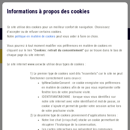
Informations à propos des cookies
Connexion
Vous travaillez dans un/une
Ce site utilise des cookies pour un meilleur confort de navigation. Choisissez
d'accepter ou de refuser certains cookies.
MENU
Notre
politique en matière de cookies
peut vous aider à faire ce choix.
Vous pourrez à tout moment modifier vos préférences en matière de cookies en
cliquant sur le lien "
Cookies: retrait du consentement
" qui se trouve dans le bas de
chaque page du site internet.
Accueil
> Fonds des communes IPP Recette
Le site internet www.uvcw.be utilise deux types de cookies :
Trouver un contenu
1) Le premier type de cookies sont dits "essentiels" car le site ne peut
fonctionner correctement sans ceux-ci:
tplNewCookieConsent : ce cookie enregistre vos préférences
en matière de cookies afin de ne pas vous représenter cette
Fonds des communes IPP Recette
fenêtre lors de votre prochaine visite.
IDENTIFIANTABONNE : lorsque vous vous identifiez sur
notre site internet avec votre identifiant et mot de passe, ce
cookie s'ajoute et permet de garder votre session active lors
Matière(s) principale(s)
de votre prochaine visite.
2) Le deuxième type de cookies proviennent d'applications tierces :
Notre live chat (crisp.chat) stocke un cookie permettant de
Type de contenu
récupérer l'historique de la conversation;
Les cartes interactives qui présentent les communes