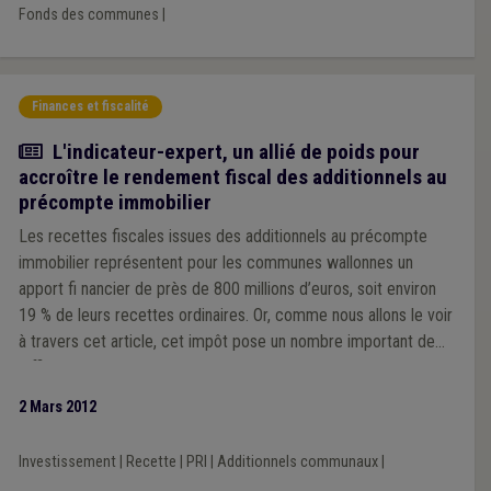
Fonds des communes
|
Finances et fiscalité
Article
L'indicateur-expert, un allié de poids pour
accroître le rendement fiscal des additionnels au
précompte immobilier
Les recettes fiscales issues des additionnels au précompte
immobilier représentent pour les communes wallonnes un
apport fi nancier de près de 800 millions d’euros, soit environ
19 % de leurs recettes ordinaires. Or, comme nous allons le voir
à travers cet article, cet impôt pose un nombre important de
diffi cultés qui viennent entraver non seulement l’équité même
de cet impôt mais engendrent des manques à gagner
2 Mars 2012
importants dans le chef des communes qui constituent les
principaux bénéfi ciaires des recettes fi scales issues de cet
Investissement
|
Recette
|
PRI
|
Additionnels communaux
|
impôt.