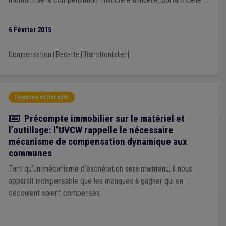
de 18 millions à 30 millions d’euros.
6 Février 2015
Compensation
|
Recette
|
Transfrontalier
|
Finances et fiscalité
Actualité
Précompte immobilier sur le matériel et
l’outillage: l’UVCW rappelle le nécessaire
mécanisme de compensation dynamique aux
communes
Tant qu’un mécanisme d’exonération sera maintenu, il nous
apparaît indispensable que les manques à gagner qui en
découlent soient compensés.