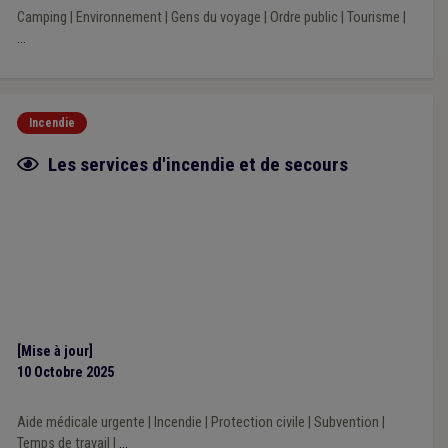
Camping
|
Environnement
|
Gens du voyage
|
Ordre public
|
Tourisme
|
...
Incendie
Fiche focus
Les services d'incendie et de secours
[Mise à jour]
10 Octobre 2025
Aide médicale urgente
|
Incendie
|
Protection civile
|
Subvention
|
Temps de travail
|
...