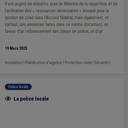
Il est urgent de débattre avec le Ministre de la répartition et de
l’activation des « ressources nécessaires » évoqué pour la
gestion de crise dans l’Accord fédéral, mais également, et
surtout, des annonces faites dans ce même document, en
faveur d’un refinancement des zones de police, et d’un
rééquilibrage « 50/50 » du financement des zones de secours.
19 Mars 2025
Inondation
|
Planification d'urgence
|
Protection civile
|
Sécurité
|
Police locale
Fiche focus
La police locale