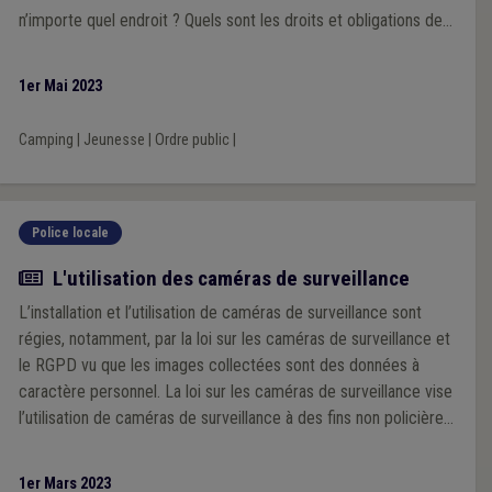
n’importe quel endroit ? Quels sont les droits et obligations des
mouvements de jeunesse et des communes dans de tels cas ?
1er Mai 2023
Camping
|
Jeunesse
|
Ordre public
|
Police locale
Article
L'utilisation des caméras de surveillance
L’installation et l’utilisation de caméras de surveillance sont
régies, notamment, par la loi sur les caméras de surveillance et
le RGPD vu que les images collectées sont des données à
caractère personnel. La loi sur les caméras de surveillance vise
l’utilisation de caméras de surveillance à des fins non policières.
Remarquons que cette loi ne s’applique pas aux caméras de
surveillance dont l’utilisation est réglée par ou en vertu d’une
1er Mars 2023