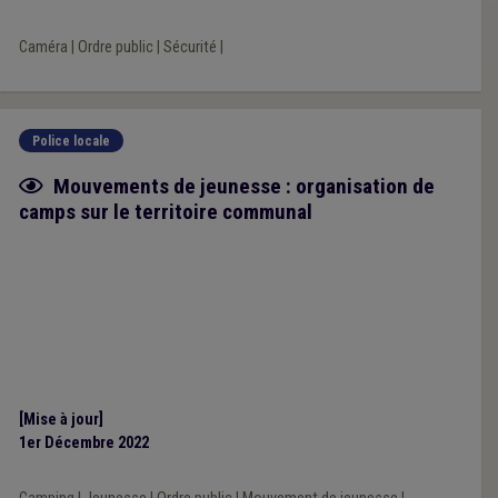
législation particulière.
Caméra
|
Ordre public
|
Sécurité
|
Police locale
Fiche focus
Mouvements de jeunesse : organisation de
camps sur le territoire communal
[Mise à jour]
1er Décembre 2022