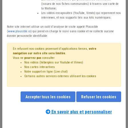
(issues de nos fiches communales) à travers une carte de
Avis / Actions
la Wallonie;
Les vidéos encapsulées (YouTube, Viméo) qui reprennent nos
Réinitialiser
interviews, et nos supports liés aux kits numériques.
Notre site internet utilise un outil d'analyse de visite appelé Plausible
(
www.plausible.io
) qui prend en charge le suivi sans cookie et ne collecte aucune
donnée personnelle identifiable.
Filtrer cette requête avec des mots-clés
En refusant nos cookies provenant d'applications tierces,
votre
navigation sur notre site sera limitée
.
Vous ne
pourrez pas
consulter
⇒ Ordre public
(
retirer le mot clé
)
Sécurité
(20)
Nos vidéos (hébergées sur Youtube et Vimeo)
Bourgmestre
(18)
Coronavirus
(13)
Police
(12)
Nos cartes interactives
⇒ Protection civile
(
retirer le mot clé
)
Responsabilité
(7)
Notre support en ligne (Live chat)
Certains autres services externes utilisant les cookies
Loi communale
(7)
Personnel
(6)
Sanction administrative communale (SAC)
(5)
Police administrative
(5)
Animal
(5)
Collège
(5)
Conseil communal
(5)
Zone de secours
(5)
Accepter tous les cookies
Refuser les cookies
Zone de police
(4)
Voirie
(4)
Santé
(4)
Jeunesse
(4)
Nos experts associés au terme que
Inondation
(3)
Formation
(3)
Gens du voyage
(3)
vous recherchez
(merci de prendre
En savoir plus et personnaliser
Aide médicale urgente
(3)
connaissance de notre
politique d'assistance-
Fermeture / ouverture des magasins
(3)
Caméra
(3)
conseil
) :
Camping
(3)
Forêt
(3)
Planification d'urgence
(3)