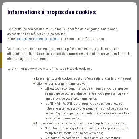
Informations à propos des cookies
Connexion
Vous travaillez dans un/une
Ce site utilise des cookies pour un meilleur confort de navigation. Choisissez
d'accepter ou de refuser certains cookies.
MENU
Notre
politique en matière de cookies
peut vous aider à faire ce choix.
Vous pourrez à tout moment modifier vos préférences en matière de cookies en
cliquant sur le lien "
Cookies: retrait du consentement
" qui se trouve dans le bas de
chaque page du site internet.
Accueil
> Protection civile Ordre public
Le site internet www.uvcw.be utilise deux types de cookies :
Trouver un contenu
1) Le premier type de cookies sont dits "essentiels" car le site ne peut
fonctionner correctement sans ceux-ci:
tplNewCookieConsent : ce cookie enregistre vos préférences
en matière de cookies afin de ne pas vous représenter cette
Protection civile Ordre public
fenêtre lors de votre prochaine visite.
IDENTIFIANTABONNE : lorsque vous vous identifiez sur
notre site internet avec votre identifiant et mot de passe, ce
cookie s'ajoute et permet de garder votre session active lors
Matière(s) principale(s)
de votre prochaine visite.
2) Le deuxième type de cookies proviennent d'applications tierces :
Notre live chat (crisp.chat) stocke un cookie permettant de
Type de contenu
récupérer l'historique de la conversation;
Les cartes interactives qui présentent les communes