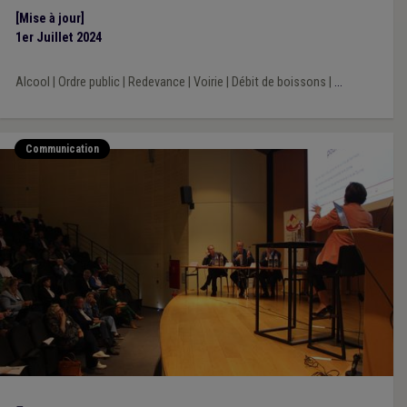
[Mise à jour]
1er Juillet 2024
Alcool
|
Ordre public
|
Redevance
|
Voirie
|
Débit de boissons
|
...
Communication