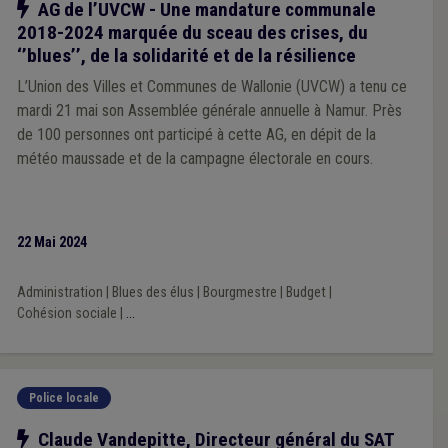
Notre action
AG de l’UVCW - Une mandature communale
2018-2024 marquée du sceau des crises, du
‘’blues’’, de la solidarité et de la résilience
L’Union des Villes et Communes de Wallonie (UVCW) a tenu ce
mardi 21 mai son Assemblée générale annuelle à Namur. Près
de 100 personnes ont participé à cette AG, en dépit de la
météo maussade et de la campagne électorale en cours.
22 Mai 2024
Administration
|
Blues des élus
|
Bourgmestre
|
Budget
|
Cohésion sociale
|
...
Police locale
Notre action
Claude Vandepitte, Directeur général du SAT