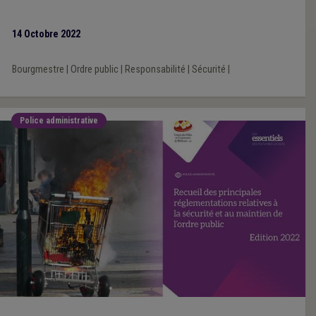
majeure pour les pouvoirs locaux, tant les moyens dont elle
relève s’apparentent à l’ordre judiciaire et semblent être un pis-
14 Octobre 2022
aller lié au manque de moyens de la police judiciaire et de la
justice. L’UVCW reconnaît néanmoins que des mesures doivent
Bourgmestre
|
Ordre public
|
Responsabilité
|
Sécurité
|
être prises, mais que certaines solutions proposées par l’avant-
projet ne correspondent pas aux attentes de terrain.
Police administrative