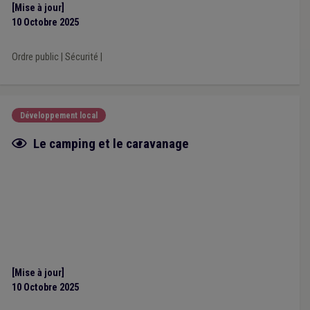
[Mise à jour]
10 Octobre 2025
Ordre public
|
Sécurité
|
Développement local
Fiche focus
Le camping et le caravanage
[Mise à jour]
10 Octobre 2025