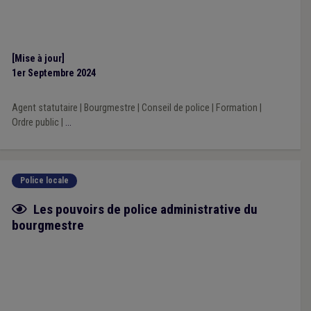
[Mise à jour]
1er Septembre 2024
Agent statutaire
|
Bourgmestre
|
Conseil de police
|
Formation
|
Ordre public
|
...
Police locale
Fiche focus
Les pouvoirs de police administrative du
bourgmestre