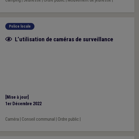
Camping
|
Jeunesse
|
Ordre public
|
Mouvement de jeunesse
|
Police locale
Fiche focus
L’utilisation de caméras de surveillance
[Mise à jour]
1er Décembre 2022
Caméra
|
Conseil communal
|
Ordre public
|