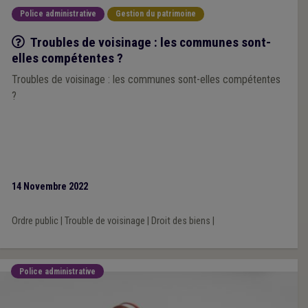
Police administrative
Gestion du patrimoine
Q/R
Troubles de voisinage : les communes sont-
elles compétentes ?
Troubles de voisinage : les communes sont-elles compétentes
?
14 Novembre 2022
Ordre public
|
Trouble de voisinage
|
Droit des biens
|
Police administrative