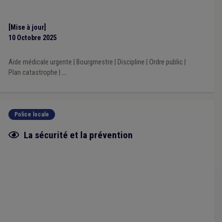
[Mise à jour]
10 Octobre 2025
Aide médicale urgente
|
Bourgmestre
|
Discipline
|
Ordre public
|
Plan catastrophe
|
...
Police locale
Fiche focus
La sécurité et la prévention