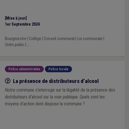
[Mise à jour]
1er Septembre 2024
Bourgmestre
|
Collège
|
Conseil communal
|
Loi communale
|
Ordre public
|
...
Police administrative
Police locale
Q/R
La présence de distributeurs d’alcool
Notre commune s’interroge sur la légalité de la présence des
distributeurs d’alcool sur la voie publique. Quels sont les
moyens d’action dont dispose la commune ?