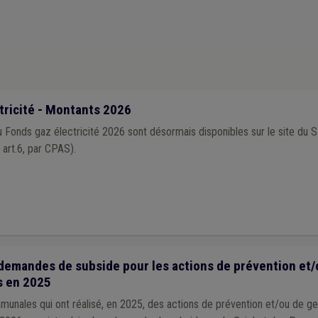
Cahier des charges
(1)
Armée
(1)
Association sans but lucratif (ASBL)
(1
ion
(1)
Cotisation patronale
(1)
Communication
(1)
Additionnels comm
1)
Forain
(1)
Fonctionnement du CPAS
(1)
Impôt des sociétés
(1)
Eu
ie
(1)
Contrat
(1)
Centrale d'achat
(1)
Circulaire budgétaire
(1)
Délai
(
me
(1)
Syndicat
(1)
Accueil extrascolaire
(1)
Aide familiale
(1)
Aliment
)
Tutelle
(1)
Statistique
(1)
Sécurité sociale
(1)
Soins
(1)
Sols
(1)
lution
(1)
Personnel médical
(1)
Piétonnier
(1)
Plan communal du loge
tricité - Montants 2026
 Fonds gaz électricité 2026 sont désormais disponibles sur le site du S
t art.6, par CPAS).
demandes de subside pour les actions de prévention et/
s en 2025
nales qui ont réalisé, en 2025, des actions de prévention et/ou de g