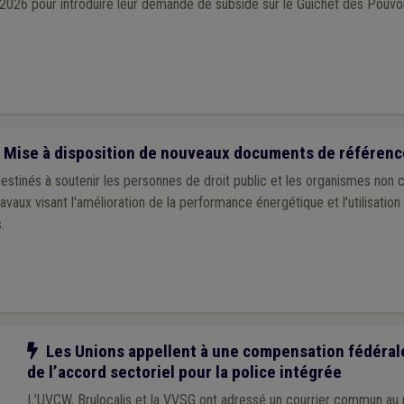
2026 pour introduire leur demande de subside sur le Guichet des Pouvo
 Mise à disposition de nouveaux documents de référenc
stinés à soutenir les personnes de droit public et les organismes non
ravaux visant l'amélioration de la performance énergétique et l'utilisation 
.
Notre action
Les Unions appellent à une compensation fédéral
de l’accord sectoriel pour la police intégrée
L’UVCW, Brulocalis et la VVSG ont adressé un courrier commun au 