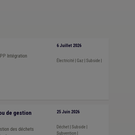
)
Assurance
(1)
Audit énergétique
(1)
unaux
(1)
Dumping social
(1)
DPR
(1)
rope
(1)
Évaluation
(1)
Expropriation
(1)
1)
Espace vert
(1)
Établissement scolaire
(1)
ation
(1)
Télétravail
(1)
Temps de travail
(1)
Régie
(1)
Responsabilité
(1)
Ruralité
(1)
ment
(1)
Plan de gestion
(1)
Espèce invasive
(1)
6 Juillet 2026
PP Intégration
Électricité
|
Gaz
|
Subside
|
ou de gestion
25 Juin 2026
Déchet
|
Subside
|
estion des déchets
Subvention
|