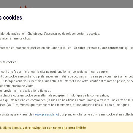
s cookies
Vous travaillez dans un/une
onfort de navigation. Choisissez d'accepter ou de refuser certains cookies.
 aider à faire ce choix.
ions
Publications
Outils
Fiches communa
rences en matière de cookies en cliquant sur le lien "
Cookies: retrait du consentement
" qui s
s de cookies :
s sont dits "essentiels" car le site ne peut fonctionner correctement sans ceux-ci:
 : ce cookie enregistre vos préférences en matière de cookies afin de ne pas vous représenter cette
 lorsque vous vous identifiez sur notre site internet avec votre identifiant et mot de passe, ce co
de votre prochaine visite.
ntenu
es proviennent d'applications tierces :
sp.chat) stocke un cookie permettant de récupérer l'historique de la conversation;
tives qui présentent les communes (issues de nos fiches communales) à travers une carte de la W
ées (YouTube, Viméo) qui reprennent nos interviews, et nos supports liés aux kits numériques.
e visite appelé Plausible (
www.plausible.io
) qui prend en charge le suivi sans cookie et ne collect
ications tierces,
votre navigation sur notre site sera limitée
.
tenu
Avis / Actions