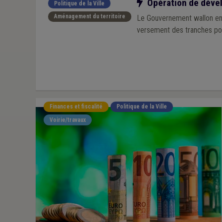
Notre action
Opération de dévelo
Politique de la Ville
Aménagement du territoire
Le Gouvernement wallon envi
versement des tranches pour
Finances et fiscalité
Politique de la Ville
Voirie/travaux