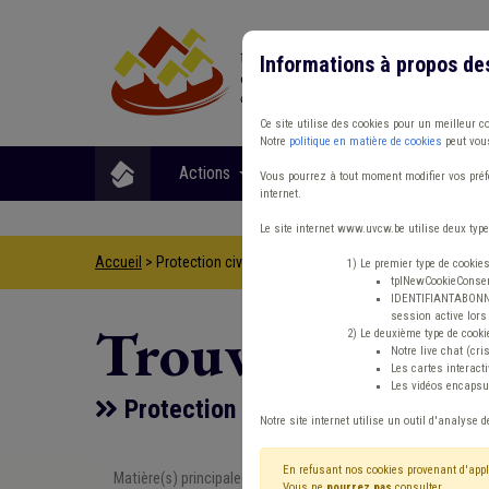
Informations à propos de
Ce site utilise des cookies pour un meilleur c
Notre
politique en matière de cookies
peut vous
Actions
Matières
Format
Vous pourrez à tout moment modifier vos préfé
internet.
Le site internet www.uvcw.be utilise deux type
Accueil
> Protection civile Subside
1) Le premier type de cookie
tplNewCookieConsent
IDENTIFIANTABONNE :
session active lors 
Trouver un co
2) Le deuxième type de cooki
Notre live chat (cri
Les cartes interac
Les vidéos encapsul
Protection civile Subside
Notre site internet utilise un outil d'analyse d
En refusant nos cookies provenant d'appl
Matière(s) principale(s)
Type de con
Vous ne
pourrez pas
consulter