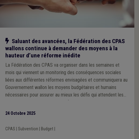
Notre action
Saluant des avancées, la Fédération des CPAS
wallons continue à demander des moyens à la
hauteur d’une réforme inédite
La Fédération des CPAS va organiser dans les semaines et
mois qui viennent un monitoring des conséquences sociales
liées aux différentes réformes envisagées et communiquera au
Gouvernement wallon les moyens budgétaires et humains
nécessaires pour assurer au mieux les défis qui attendent les
CPAS. La Fédération des CPAS formule le vœu que les
différents Ministres seront attentifs à ces demandes, au travers
24 Octobre 2025
des négociations budgétaires à venir.
CPAS
|
Subvention
|
Budget
|