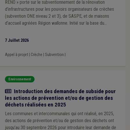
RENO » porte sur le subventionnement de la rénovation
Dumping social
(2)
Europe
(2)
Conseil communal
(2)
d’infrastructures pour les pouvoirs organisateurs de crèches
Accessibilité
(2)
Aide médicale urgente
(2)
(subvention ONE niveau 2 et 3), de SASPE, et de maisons
Observatoire des finances communales
(2)
Ordre public
(2)
d’accueil agréées Région wallonne. Initié sur la base du
Impôt des sociétés
(2)
Incendie
(2)
cadastre préalablement établi, cet appel vise le maintien
Infrastructure sportive
(2)
Responsabilité
(2)
Politique de la ville
(2)
Protection de la nature
(2)
durable des places d’accueil. Cet appel à projets s’inscrit dans
7 Juillet 2026
Province
(2)
Espèce invasive
(2)
Patrimoine
(2)
le cadre de la programmation quinquennale (2026-2030) prévue
Pension
(1)
Personnel médical
(1)
Piétonnier
(1)
par le décret du 16 novembre 2023 relatif au subventionnement
Plan communal de mobilité
(1)
Police
(1)
Appel à projet
|
Crèche
|
Subvention
|
des infrastructures et des équipements des milieux d’accueil
Permis d'urbanisme
(1)
Prison
(1)
Précompte
(1)
de la petite enfance.
Radicalisme
(1)
Règlement taxe
(1)
Régularisation
(1)
Revenu d'intégration
(1)
Réserve naturelle
(1)
Sanction administrative communale (SAC)
(1)
Santé
(1)
Environnement
Secret professionnel
(1)
Fonctionnement du CPAS
(1)
Actualité
Introduction des demandes de subside pour
Forain
(1)
Gestion patrimoniale
(1)
Grades légaux
(1)
Handicapé
(1)
Mode de gestion
(1)
les actions de prévention et/ou de gestion des
Mouvement de jeunesse
(1)
Maribel social
(1)
déchets réalisées en 2025
Mobilier urbain
(1)
Mandataire
(1)
Loi communale
(1)
Les communes et intercommunales qui ont réalisé, en 2025,
International
(1)
Insertion professionnelle
(1)
Air
(1)
des actions de prévention et/ou de gestion des déchets ont
Aménagement du territoire
(1)
Additionnels communaux
(1)
Assurance
(1)
Barème
(1)
jusqu’au 30 septembre 2026 pour introduire leur demande de