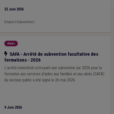
d'intégration (ou d'une aide sociale équivalente).
Planification d'urgence
(1)
Association de projet
(1)
Publication
(1)
Transition
(1)
Réfugié
(1)
22 Juin 2026
Night-shop
(1)
Parcours d'intégration
(1)
Énergie renouvelable
(1)
Supracommunalité
(1)
Emploi
|
Subvention
|
Aînés
Notre action
SAFA - Arrêté de subvention facultative des
formations - 2026
L’arrêté ministériel octroyant une subvention sur 2026 pour la
formation aux services d'aides aux familles et aux aînés (SAFA)
du secteur public a été signé le 26 mai 2026.
9 Juin 2026