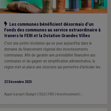
Notre action
Les communes bénéficient désormais d’un
Fonds des communes au service extraordinaire à
travers le FERI et la Dotation Grandes Villes
C’est une petite révolution qui se joue aujourd’hui dans le
domaine du financement régional des investissements
communaux. Afin de garantir une prévisibilité financière aux
communes et de gagner en simplification administrative, la
région met un place une structure qui permettra d’articuler les
différents modes de subventionnement, allant de la dotation
générale non affectée à la dotation pour missions spécifique
23 Décembre 2025
sans oublier les appels à projets. L’Union se réjouit de ce
changement de cap, qu’elle revendiquait depuis de nombreuses
Appel à projet
|
Budget
|
CDLD
|
FRIC
|
Investissement
|
...
années.