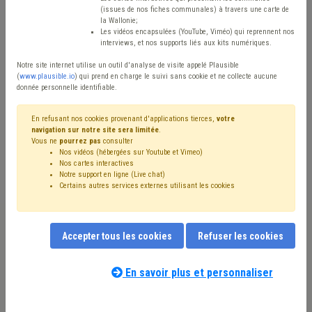
(issues de nos fiches communales) à travers une carte de
Avis / Actions
la Wallonie;
Les vidéos encapsulées (YouTube, Viméo) qui reprennent nos
Réinitialiser
interviews, et nos supports liés aux kits numériques.
Notre site internet utilise un outil d'analyse de visite appelé Plausible
(
www.plausible.io
) qui prend en charge le suivi sans cookie et ne collecte aucune
donnée personnelle identifiable.
Filtrer cette requête avec des mots-clés
En refusant nos cookies provenant d'applications tierces,
votre
navigation sur notre site sera limitée
.
Vous ne
pourrez pas
consulter
⇒ Subvention
(
retirer le mot clé
)
Subside
(59)
Nos vidéos (hébergées sur Youtube et Vimeo)
Coronavirus
(49)
Appel à projet
(44)
Investissement
(32)
Nos cartes interactives
Inondation
(24)
Emploi
(23)
Personnel
(20)
CPAS
(19)
Notre support en ligne (Live chat)
Certains autres services externes utilisant les cookies
Bâtiment
(19)
Budget
(17)
Rénovation énergétique
(16)
APE
(14)
Déchet
(14)
Formation
(14)
⇒ Protection civile
(
retirer le mot clé
)
Crèche
(11)
Délinquance environnementale
(11)
Droit de tirage
(11)
Accepter tous les cookies
Refuser les cookies
Agent constatateur
(11)
FRIC
(10)
Nos experts associés au terme que
Rénovation urbaine
(10)
Maison de repos
(10)
Nature
(9)
vous recherchez
(merci de prendre
En savoir plus et personnaliser
Calamité
(8)
CDLD
(8)
Économie
(7)
Enfance
(7)
connaissance de notre
politique d'assistance-
Prime
(7)
Propreté publique
(7)
ILI
(7)
Sécurité
(7)
conseil
) :
FWB
(7)
Indemnité
(7)
Délai
(7)
Indexation
(6)