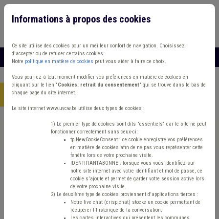
Informations à propos des cookies
Connexion
Vous travaillez dans un/une
Ce site utilise des cookies pour un meilleur confort de navigation. Choisissez
d'accepter ou de refuser certains cookies.
MENU
Notre
politique en matière de cookies
peut vous aider à faire ce choix.
Vous pourrez à tout moment modifier vos préférences en matière de cookies en
cliquant sur le lien "
Cookies: retrait du consentement
" qui se trouve dans le bas de
chaque page du site internet.
Accueil
> Protection civile Subvention
Le site internet www.uvcw.be utilise deux types de cookies :
Trouver un contenu
1) Le premier type de cookies sont dits "essentiels" car le site ne peut
fonctionner correctement sans ceux-ci:
tplNewCookieConsent : ce cookie enregistre vos préférences
en matière de cookies afin de ne pas vous représenter cette
Protection civile Subvention
fenêtre lors de votre prochaine visite.
IDENTIFIANTABONNE : lorsque vous vous identifiez sur
notre site internet avec votre identifiant et mot de passe, ce
cookie s'ajoute et permet de garder votre session active lors
Matière(s) principale(s)
de votre prochaine visite.
2) Le deuxième type de cookies proviennent d'applications tierces :
Notre live chat (crisp.chat) stocke un cookie permettant de
Type de contenu
récupérer l'historique de la conversation;
Les cartes interactives qui présentent les communes