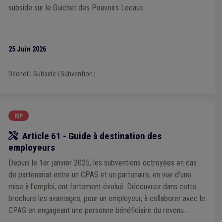
Bénévole
(1)
Bibliothèque
(1)
Bourgmestre
(1)
subside sur le Guichet des Pouvoirs Locaux
Armée
(1)
Cadastre
(1)
Coopération internationale
(1)
Cotisation patronale
(1)
Covoiturage
(1)
Communication
(1)
Compétence territoriale
(1)
Chantier
(1)
Chômage
(1)
Canalisation
(1)
25 Juin 2026
Catastrophe naturelle
(1)
CoDT
(1)
Collège
(1)
Comité C
(1)
Enquête
(1)
Emphytéose et superficie
(1)
Déchet
|
Subside
|
Subvention
|
Emprunt
(1)
Évaluation
(1)
Expropriation
(1)
Fédasil
(1)
Entrepreneur
(1)
Eau
(1)
Document administratif
(1)
Développement durable
(1)
Congé
(1)
Cumul
(1)
Transport
(1)
Travail social
(1)
Travaux publics
(1)
ISP
Trottoir
(1)
Tutelle
(1)
TVA
(1)
Vaccination
(1)
Service d'hiver
(1)
Signalisation
(1)
Soins
(1)
Sols
(1)
Outil
Article 61 - Guide à destination des
Terrorisme
(1)
Titre-service
(1)
Télétravail
(1)
employeurs
Syndicat
(1)
Exportation
(1)
Économie circulaire
(1)
Fracture numérique
(1)
GRD
(1)
In-house
(1)
IDESS
(1)
Depuis le 1er janvier 2025, les subventions octroyées en cas
Famille monoparentale
(1)
de partenariat entre un CPAS et un partenaire, en vue d'une
Centre d'accueil ou de soins de jour
(1)
Circuit court
(1)
mise à l'emploi, ont fortement évolué. Découvrez dans cette
Attribution de marché
(1)
Habitat léger
(1)
brochure les avantages, pour un employeur, à collaborer avec le
Plans d'action préventive en matière d'énergie (PAPE)
(1)
CPAS en engageant une personne bénéficiaire du revenu
Fonds gaz électricité
(1)
Festivité
(1)
Tuteur énergie
(1)