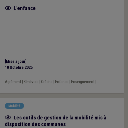
Fiche focus
L'enfance
[Mise à jour]
10 Octobre 2025
Agrément
|
Bénévole
|
Crèche
|
Enfance
|
Enseignement
|
...
Mobilité
Fiche focus
Les outils de gestion de la mobilité mis à
disposition des communes