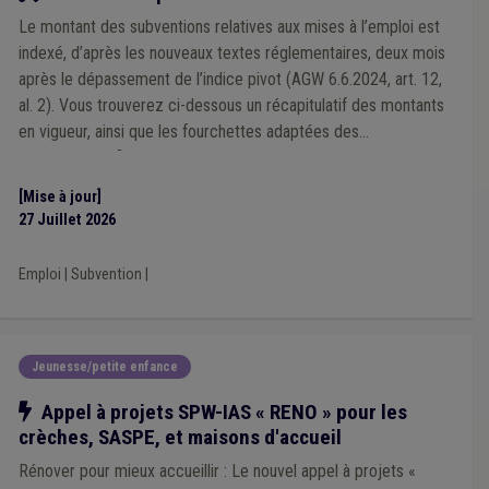
Intercommunale
(3)
Jeunesse
(3)
Location
(3)
Le montant des subventions relatives aux mises à l’emploi est
Logement social
(3)
Mobilité
(3)
Marché public
(3)
ADL
(3)
Ancrage local
(3)
Animal
(3)
indexé, d’après les nouveaux textes réglementaires, deux mois
Association sans but lucratif (ASBL)
(3)
Commerce
(3)
après le dépassement de l’indice pivot (AGW 6.6.2024, art. 12,
Contrat de travail
(3)
Culture
(3)
Alimentation
(3)
al. 2). Vous trouverez ci-dessous un récapitulatif des montants
AVIQ
(3)
Stationnement
(3)
TIC
(3)
ILA
(3)
en vigueur, ainsi que les fourchettes adaptées des
Indépendant
(3)
Convention des Maires
(3)
contreparties financières et rétrocessions.
Sensibilisation
(3)
Service à domicile
(3)
Recours
(3)
PCDR
(3)
Insertion socioprofessionnelle
(3)
Voirie
(3)
[Mise à jour]
Redevance
(2)
Surendettement
(2)
UVCW
(2)
27 Juillet 2026
Coût-vérité
(2)
Natura 2000
(2)
Projet individualisé d'intégration sociale (PIIS)
(2)
Emploi
|
Subvention
|
Piscine
(2)
Pouvoir adjudicateur
(2)
Repas à domicile
(2)
Salaire
(2)
Véhicule
(2)
Mébar
(2)
Plan de relance
(2)
Arbres et haies
(2)
Dette
(2)
Contrat
(2)
Code wallon du logement et de l'habitat durable
(2)
Jeunesse/petite enfance
Audit
(2)
Carburant
(2)
Faillite
(2)
Informatisation
(2)
Espace vert
(2)
Établissement scolaire
(2)
Notre action
Appel à projets SPW-IAS « RENO » pour les
Temps de travail
(2)
Sécurité civile
(2)
Rémunération
(2)
crèches, SASPE, et maisons d'accueil
Zone de police
(2)
Amiante
(2)
Tourisme
(2)
Concurrence
(2)
DPR
(2)
Développement local
(2)
Rénover pour mieux accueillir : Le nouvel appel à projets «
Égouttage
(2)
Droit à l'intégration sociale
(2)