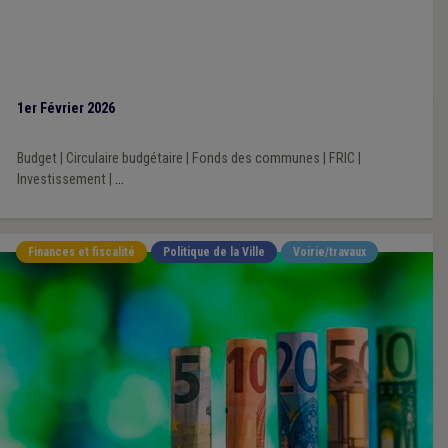
1er Février 2026
Budget
|
Circulaire budgétaire
|
Fonds des communes
|
FRIC
|
Investissement
|
...
Finances et fiscalité
Politique de la Ville
Voirie/travaux