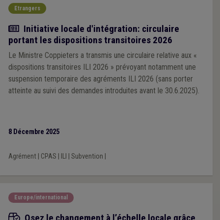
Etrangers
Actualité
Initiative locale d'intégration: circulaire
portant les dispositions transitoires 2026
Le Ministre Coppieters a transmis une circulaire relative aux «
dispositions transitoires ILI 2026 » prévoyant notamment une
suspension temporaire des agréments ILI 2026 (sans porter
atteinte au suivi des demandes introduites avant le 30.6.2025).
8 Décembre 2025
Agrément
|
CPAS
|
ILI
|
Subvention
|
Europe/international
Appels à projets
Osez le changement à l’échelle locale grâce