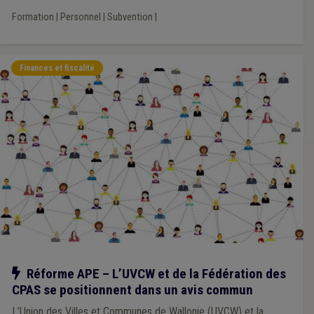
Formation
|
Personnel
|
Subvention
|
Finances et fiscalité
Notre action
Réforme APE – L’UVCW et de la Fédération des
CPAS se positionnent dans un avis commun
L’Union des Villes et Communes de Wallonie (UVCW) et la