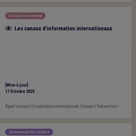
Europe/international
Fiche focus
Les canaux d'information internationaux
[Mise à jour]
17 Octobre 2025
Appel à projet
|
Coopération internationale
|
Europe
|
Subvention
|
Jeunesse/petite enfance