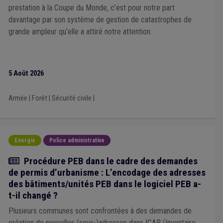
Immobilier
(1)
Jeunesse
(1)
Insalubrité
(1)
Étranger
(1)
prestation à la Coupe du Monde, c’est pour notre part
Forain
(1)
Formation
(1)
Comptabilité
(1)
Ukraine
(1)
davantage par son système de gestion de catastrophes de
Véhicule
(1)
Précarité énergétique
(1)
Réseau
(1)
grande ampleur qu’elle a attiré notre attention.
Cours d'eau
(1)
Épuration
(1)
Label
(1)
Transition
(1)
Centrale d'achat
(1)
Droit de tirage
(1)
FWB
(1)
Indexation
(1)
Piscine
(1)
Repas à domicile
(1)
Sanitaire
(1)
Service à domicile
(1)
5 Août 2026
Armée
|
Forêt
|
Sécurité civile
|
Energie
Police administrative
Actualité
Procédure PEB dans le cadre des demandes
de permis d’urbanisme : L’encodage des adresses
des bâtiments/unités PEB dans le logiciel PEB a-
t-il changé ?
Plusieurs communes sont confrontées à des demandes de
création de nouvelles (sous-)adresses dans ICAR (Inventaire