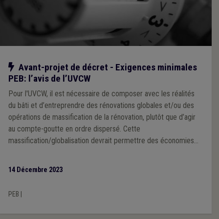
Notre action
Avant-projet de décret - Exigences minimales
PEB: l’avis de l’UVCW
Pour l'UVCW, il est nécessaire de composer avec les réalités
du bâti et d’entreprendre des rénovations globales et/ou des
opérations de massification de la rénovation, plutôt que d’agir
au compte-goutte en ordre dispersé. Cette
massification/globalisation devrait permettre des économies
d’échelle en réduisant les coûts connexes aux travaux de
rénovation à proprement parler, d’éviter les effets lock-in et de
14 Décembre 2023
limiter la durée des désagréments subis par les occupants.
PEB
|