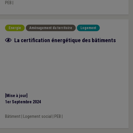
PEB
|
Energie
Aménagement du territoire
Logement
Fiche focus
La certification énergétique des bâtiments
[Mise à jour]
1er Septembre 2024
Bâtiment
|
Logement social
|
PEB
|