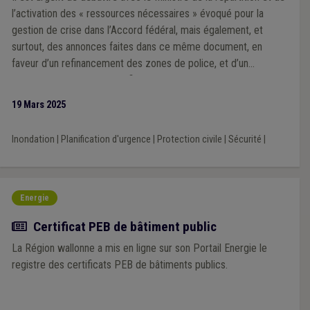
l’activation des « ressources nécessaires » évoqué pour la
gestion de crise dans l’Accord fédéral, mais également, et
surtout, des annonces faites dans ce même document, en
faveur d’un refinancement des zones de police, et d’un
rééquilibrage « 50/50 » du financement des zones de secours.
19 Mars 2025
Inondation
|
Planification d'urgence
|
Protection civile
|
Sécurité
|
Energie
Actualité
Certificat PEB de bâtiment public
La Région wallonne a mis en ligne sur son Portail Energie le
registre des certificats PEB de bâtiments publics.