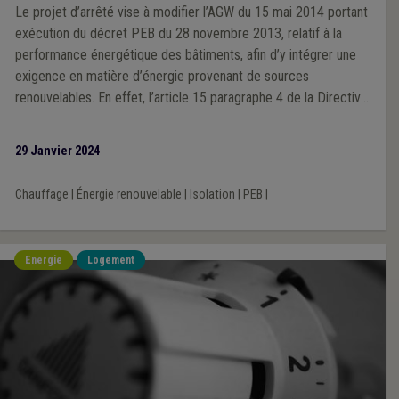
Le projet d’arrêté vise à modifier l’AGW du 15 mai 2014 portant
exécution du décret PEB du 28 novembre 2013, relatif à la
performance énergétique des bâtiments, afin d’y intégrer une
exigence en matière d’énergie provenant de sources
renouvelables. En effet, l’article 15 paragraphe 4 de la Directive
2018/2001 du Parlement et du Conseil du 11 décembre 2018
relative à la promotion de l’utilisation rationnelle de l’énergie
29 Janvier 2024
produite à partir de sources renouvelables impose que : « Les
États membres introduisent, dans leurs réglementations et leurs
Chauffage
|
Énergie renouvelable
|
Isolation
|
PEB
|
codes en matière de construction, des mesures appropriées
afin d'augmenter la part de tous les types d'énergie provenant
de sources renouvelables dans le secteur de la construction".
Energie
Logement