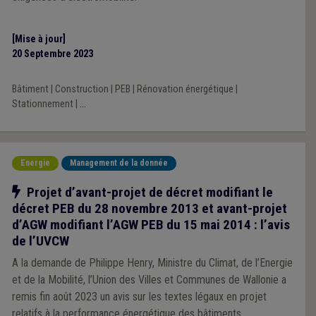
[Mise à jour]
20 Septembre 2023
Bâtiment
|
Construction
|
PEB
|
Rénovation énergétique
|
Stationnement
|
...
Energie
Management de la donnée
Notre action
Projet d’avant-projet de décret modifiant le
décret PEB du 28 novembre 2013 et avant-projet
d’AGW modifiant l’AGW PEB du 15 mai 2014 : l’avis
de l’UVCW
A la demande de Philippe Henry, Ministre du Climat, de l’Energie
et de la Mobilité, l’Union des Villes et Communes de Wallonie a
remis fin août 2023 un avis sur les textes légaux en projet
relatifs à la performance énergétique des bâtiments.