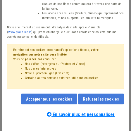
Type de contenu
(issues de nos fiches communales) à travers une carte de
la Wallonie;
Avis / Actions
Les vidéos encapsulées (YouTube, Viméo) qui reprennent nos
interviews, et nos supports liés aux kits numériques.
Réinitialiser
Notre site internet utilise un outil d'analyse de visite appelé Plausible
(
www.plausible.io
) qui prend en charge le suivi sans cookie et ne collecte aucune
donnée personnelle identifiable.
Filtrer cette requête avec des mots-clés
En refusant nos cookies provenant d'applications tierces,
votre
navigation sur notre site sera limitée
.
Vous ne
pourrez pas
consulter
Nos vidéos (hébergées sur Youtube et Vimeo)
⇒ PEB
(
retirer le mot clé
)
Bâtiment
(33)
Isolation
(15)
Nos cartes interactives
Notre support en ligne (Live chat)
⇒ Protection civile
(
retirer le mot clé
)
Certains autres services externes utilisant les cookies
Rénovation énergétique
(11)
⇒ Habitat léger
(
retirer le mot clé
)
Chauffage
(9)
Construction
(8)
⇒ Armée
(
retirer le mot clé
)
Accepter tous les cookies
Refuser les cookies
Subvention
(7)
Location
(6)
Inondation
(6)
Sécurité
(5)
Crise énergétique
(5)
Coronavirus
(4)
Audit
(4)
Zone de secours
(4)
Subside
(4)
Urbanisme
(4)
En savoir plus et personnaliser
Nos experts associés au terme que
Permis d'urbanisme
(4)
Personnel
(3)
Photovoltaïque
(3)
vous recherchez
(merci de prendre
Sécurité civile
(3)
Catastrophe naturelle
(3)
CoDT
(3)
connaissance de notre
politique d'assistance-
Forêt
(3)
Appel à projet
(3)
Énergie renouvelable
(2)