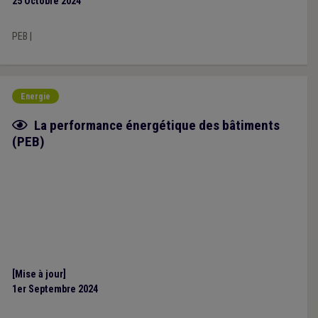
25 Octobre 2024
PEB
|
Energie
Fiche focus
La performance énergétique des bâtiments
(PEB)
[Mise à jour]
1er Septembre 2024