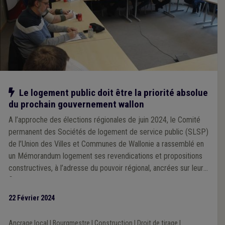
Notre action
Le logement public doit être la priorité absolue
du prochain gouvernement wallon
A l’approche des élections régionales de juin 2024, le Comité
permanent des Sociétés de logement de service public (SLSP)
de l’Union des Villes et Communes de Wallonie a rassemblé en
un Mémorandum logement ses revendications et propositions
constructives, à l’adresse du pouvoir régional, ancrées sur leur
fine connaissance du terrain et leur expérience opérationnelle
plus que centenaire. Ce document a été dévoilé et commenté à
22 Février 2024
Namur ce jeudi.
Ancrage local
|
Bourgmestre
|
Construction
|
Droit de tirage
|