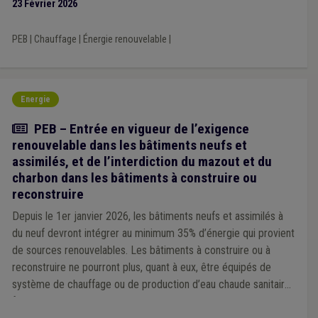
23 Février 2026
PEB
|
Chauffage
|
Énergie renouvelable
|
Energie
Article
PEB – Entrée en vigueur de l’exigence
renouvelable dans les bâtiments neufs et
assimilés, et de l’interdiction du mazout et du
charbon dans les bâtiments à construire ou
reconstruire
Depuis le 1er janvier 2026, les bâtiments neufs et assimilés à
du neuf devront intégrer au minimum 35% d’énergie qui provient
de sources renouvelables. Les bâtiments à construire ou à
reconstruire ne pourront plus, quant à eux, être équipés de
système de chauffage ou de production d’eau chaude sanitaire
fonctionnant au mazout ou au charbon.