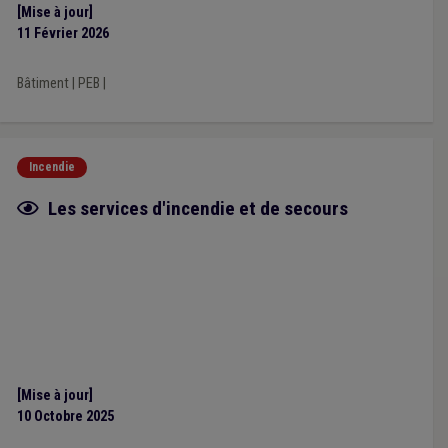
[Mise à jour]
11 Février 2026
Bâtiment
|
PEB
|
Incendie
Fiche focus
Les services d'incendie et de secours
[Mise à jour]
10 Octobre 2025