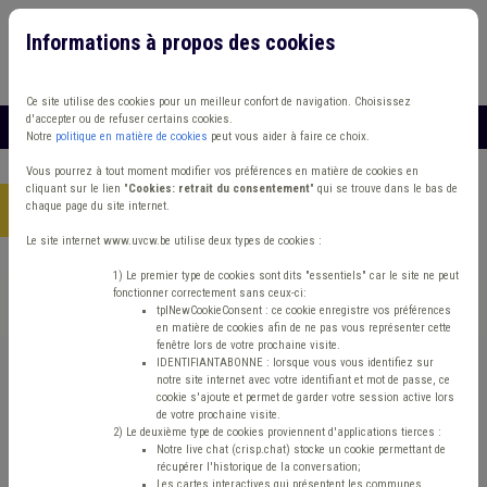
Informations à propos des cookies
Connexion
Vous travaillez dans un/une
Ce site utilise des cookies pour un meilleur confort de navigation. Choisissez
d'accepter ou de refuser certains cookies.
MENU
Notre
politique en matière de cookies
peut vous aider à faire ce choix.
Vous pourrez à tout moment modifier vos préférences en matière de cookies en
cliquant sur le lien "
Cookies: retrait du consentement
" qui se trouve dans le bas de
chaque page du site internet.
Accueil
> Protection civile Habitat léger Armée PEB
Le site internet www.uvcw.be utilise deux types de cookies :
Trouver un contenu
1) Le premier type de cookies sont dits "essentiels" car le site ne peut
fonctionner correctement sans ceux-ci:
tplNewCookieConsent : ce cookie enregistre vos préférences
en matière de cookies afin de ne pas vous représenter cette
Protection civile Habitat léger Armée
fenêtre lors de votre prochaine visite.
IDENTIFIANTABONNE : lorsque vous vous identifiez sur
PEB
notre site internet avec votre identifiant et mot de passe, ce
cookie s'ajoute et permet de garder votre session active lors
de votre prochaine visite.
2) Le deuxième type de cookies proviennent d'applications tierces :
Matière(s) principale(s)
Notre live chat (crisp.chat) stocke un cookie permettant de
récupérer l'historique de la conversation;
Les cartes interactives qui présentent les communes