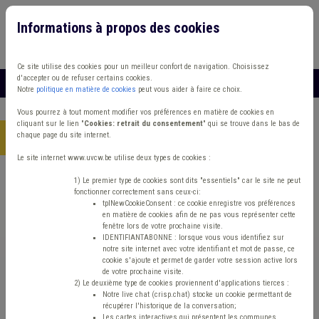
Informations à propos des cookies
Connexion
Vous travaillez dans un/une
Ce site utilise des cookies pour un meilleur confort de navigation. Choisissez
d'accepter ou de refuser certains cookies.
MENU
Notre
politique en matière de cookies
peut vous aider à faire ce choix.
Vous pourrez à tout moment modifier vos préférences en matière de cookies en
cliquant sur le lien "
Cookies: retrait du consentement
" qui se trouve dans le bas de
chaque page du site internet.
Accueil
> Protection civile Habitat léger Armée
Le site internet www.uvcw.be utilise deux types de cookies :
Trouver un contenu
1) Le premier type de cookies sont dits "essentiels" car le site ne peut
fonctionner correctement sans ceux-ci:
tplNewCookieConsent : ce cookie enregistre vos préférences
en matière de cookies afin de ne pas vous représenter cette
Protection civile Habitat léger Armée
fenêtre lors de votre prochaine visite.
IDENTIFIANTABONNE : lorsque vous vous identifiez sur
notre site internet avec votre identifiant et mot de passe, ce
cookie s'ajoute et permet de garder votre session active lors
Matière(s) principale(s)
de votre prochaine visite.
2) Le deuxième type de cookies proviennent d'applications tierces :
Notre live chat (crisp.chat) stocke un cookie permettant de
Type de contenu
récupérer l'historique de la conversation;
Les cartes interactives qui présentent les communes