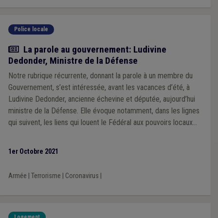
Police locale
Article
La parole au gouvernement: Ludivine
Dedonder, Ministre de la Défense
Notre rubrique récurrente, donnant la parole à un membre du
Gouvernement, s’est intéressée, avant les vacances d’été, à
Ludivine Dedonder, ancienne échevine et députée, aujourd’hui
ministre de la Défense. Elle évoque notamment, dans les lignes
qui suivent, les liens qui louent le Fédéral aux pouvoirs locaux
dans le domaine de la lutte contre la pandémie et le terrorisme,
mais aussi du rôle qu’elle joue en matière de relance
1er Octobre 2021
économique en ces temps difficiles.
Armée
|
Terrorisme
|
Coronavirus
|
Logement