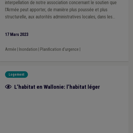
interpellation de notre association concernant le soutien que
l'Armée peut apporter, de manière plus poussée et plus
structurelle, aux autorités administratives locales, dans les
situations de crise et de catastrophe.
17 Mars 2023
Armée
|
Inondation
|
Planification d'urgence
|
Logement
Fiche focus
L’habitat en Wallonie: l’habitat léger