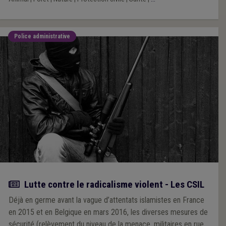
Police administrative
Article
Lutte contre le radicalisme violent - Les CSIL
Déjà en germe avant la vague d’attentats islamistes en France
en 2015 et en Belgique en mars 2016, les diverses mesures de
sécurité (relèvement du niveau de la menace, militaires en rue,