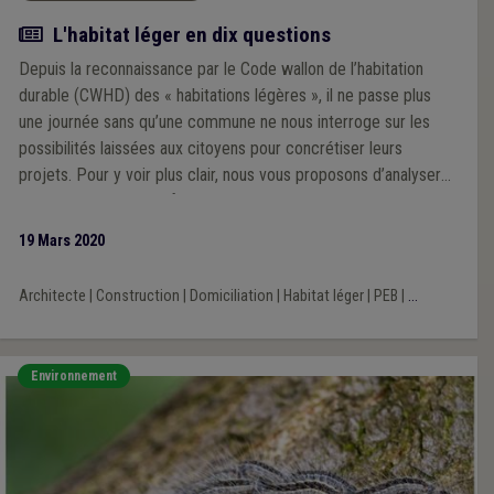
Actualité
L'habitat léger en dix questions
Depuis la reconnaissance par le Code wallon de l’habitation
durable (CWHD) des « habitations légères », il ne passe plus
une journée sans qu’une commune ne nous interroge sur les
possibilités laissées aux citoyens pour concrétiser leurs
projets. Pour y voir plus clair, nous vous proposons d’analyser
les questions les plus fréquemment posées, majoritairement
centrées sur l’aménagement du territoire.
19 Mars 2020
Architecte
|
Construction
|
Domiciliation
|
Habitat léger
|
PEB
|
...
Environnement