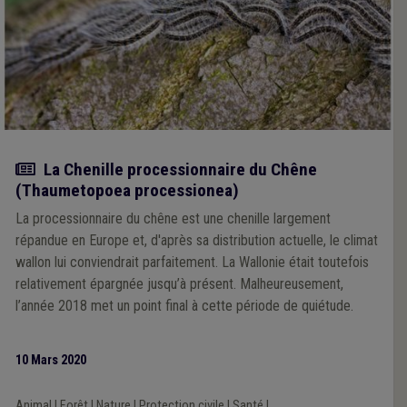
Article
La Chenille processionnaire du Chêne
(Thaumetopoea processionea)
La processionnaire du chêne est une chenille largement
répandue en Europe et, d'après sa distribution actuelle, le climat
wallon lui conviendrait parfaitement. La Wallonie était toutefois
relativement épargnée jusqu’à présent. Malheureusement,
l’année 2018 met un point final à cette période de quiétude.
10 Mars 2020
Animal
|
Forêt
|
Nature
|
Protection civile
|
Santé
|
...