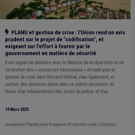
Notre action
PLANU et gestion de crise : l'Union rend un avis
prudent sur le projet de "codification", et
exigeant sur l'effort à fournir par le
gouvernement en matière de sécurité
Il est urgent de débattre avec le Ministre de la répartition et de
l’activation des « ressources nécessaires » évoqué pour la
gestion de crise dans l’Accord fédéral, mais également, et
surtout, des annonces faites dans ce même document, en
faveur d’un refinancement des zones de police, et d’un
rééquilibrage « 50/50 » du financement des zones de secours.
19 Mars 2025
Inondation
|
Planification d'urgence
|
Protection civile
|
Sécurité
|