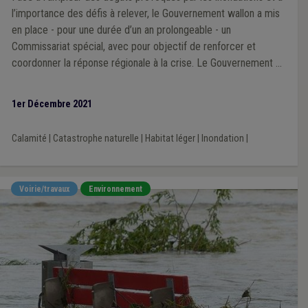
l’importance des défis à relever, le Gouvernement wallon a mis
en place - pour une durée d’un an prolongeable - un
Commissariat spécial, avec pour objectif de renforcer et
coordonner la réponse régionale à la crise. Le Gouvernement a
depuis désigné Catherine Delcourt, Commissaire
d’arrondissement de la Province de Liège, en charge des
1er Décembre 2021
autorités locales dans ce dossier, et Sylvie Marique, Secrétaire
générale du Service public de Wallonie, en charge des entités
Calamité
|
Catastrophe naturelle
|
Habitat léger
|
Inondation
|
régionales.
Voirie/travaux
Environnement