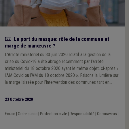
Actualité
Le port du masque: rôle de la commune et
marge de manœuvre ?
L’Arrêté ministériel du 30 juin 2020 relatif à la gestion de la
crise du Covid-19 a été abrogé récemment par l’arrêté
ministériel du 18 octobre 2020 ayant le même objet, ci-après «
l’AM Covid ou l’AM du 18 octobre 2020 ». Faisons la lumière sur
la marge laissée pour l’intervention des communes tant en
termes de mesures qu’en termes de sanctions s’agissant du
port du masque.
23 Octobre 2020
Forain
|
Ordre public
|
Protection civile
|
Responsabilité
|
Coronavirus
|
...