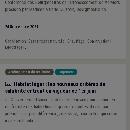
Conférence des Bourgmestres de l’arrondissement de Verviers,
présidée par Madame Valérie Dujardin, Bourgmestre de
Limbourg. Cet échange très riche (et les échanges
subséquents avec nos membres) permet à l’UVCW de s’inscrire
24 Septembre 2021
en force de proposition nourrie directement des réalités,
parfois extrêmement pénibles et dramatiques, du terrain.
Canalisation
|
Catastrophe naturelle
|
Chauffage
|
Construction
|
Égouttage
|
...
Aménagement du territoire
Logement
Actualité
Habitat léger : les nouveaux critères de
salubrité entrent en vigueur ce 1er juin
Le Gouvernement laisse un délai de deux ans pour la mise en
conformité des habitations légères existantes. Il crée par
ailleurs un régime différencié, plus strict, pour celles qui seront
mises en location.