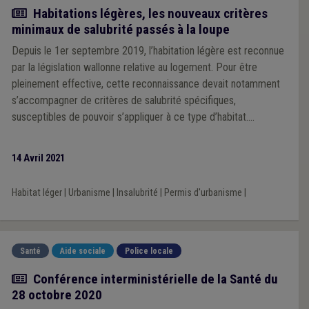
Article
Habitations légères, les nouveaux critères
minimaux de salubrité passés à la loupe
Depuis le 1er septembre 2019, l’habitation légère est reconnue
par la législation wallonne relative au logement. Pour être
pleinement effective, cette reconnaissance devait notamment
s’accompagner de critères de salubrité spécifiques,
susceptibles de pouvoir s’appliquer à ce type d’habitat.
L’adoption d’arrêtés d’exécution par le Gouvernement wallon le
3 décembre 2020 formalise cette obligation et répond aux
14 Avril 2021
attentes non dissimulées d’une partie croissante de la
population.
Habitat léger
|
Urbanisme
|
Insalubrité
|
Permis d'urbanisme
|
Santé
Aide sociale
Police locale
Actualité
Conférence interministérielle de la Santé du
28 octobre 2020