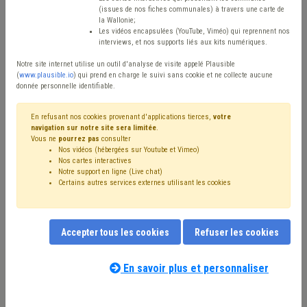
(issues de nos fiches communales) à travers une carte de
Avis / Actions
la Wallonie;
Les vidéos encapsulées (YouTube, Viméo) qui reprennent nos
Réinitialiser
interviews, et nos supports liés aux kits numériques.
Notre site internet utilise un outil d'analyse de visite appelé Plausible
(
www.plausible.io
) qui prend en charge le suivi sans cookie et ne collecte aucune
donnée personnelle identifiable.
Filtrer cette requête avec des mots-clés
En refusant nos cookies provenant d'applications tierces,
votre
navigation sur notre site sera limitée
.
Vous ne
pourrez pas
consulter
⇒ Protection civile
(
retirer le mot clé
)
Nos vidéos (hébergées sur Youtube et Vimeo)
⇒ Habitat léger
(
retirer le mot clé
)
Nos cartes interactives
⇒ Armée
(
retirer le mot clé
)
Inondation
(6)
Sécurité
(5)
Notre support en ligne (Live chat)
Certains autres services externes utilisant les cookies
Permis d'urbanisme
(4)
Coronavirus
(4)
Zone de secours
(4)
Personnel
(3)
Location
(3)
Catastrophe naturelle
(3)
Calamité
(2)
Aide médicale urgente
(2)
Construction
(2)
Accepter tous les cookies
Refuser les cookies
Ordre public
(2)
Sécurité civile
(2)
Responsabilité
(2)
Notre expert(e) associé(e) au terme
Pollution
(2)
Subvention
(2)
Soins
(2)
Forêt
(2)
que vous recherchez
(merci de prendre
En savoir plus et personnaliser
Planification d'urgence
(2)
Mazout
(2)
Incendie
(2)
connaissance de notre
politique d'assistance-
Chauffage
(1)
Sols
(1)
Syndicat
(1)
conseil
) :
Temps de travail
(1)
Terrorisme
(1)
Urbanisme
(1)