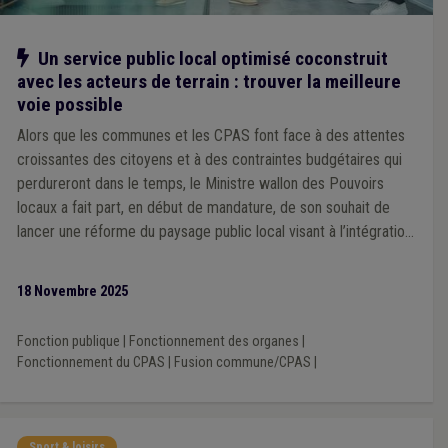
Notre action
Un service public local optimisé coconstruit
avec les acteurs de terrain : trouver la meilleure
voie possible
Alors que les communes et les CPAS font face à des attentes
croissantes des citoyens et à des contraintes budgétaires qui
perdureront dans le temps, le Ministre wallon des Pouvoirs
locaux a fait part, en début de mandature, de son souhait de
lancer une réforme du paysage public local visant à l’intégration
du CPAS au sein de la commune et a sollicité l’avis de l’Union
des Villes et Communes de Wallonie et de la Fédération des
18 Novembre 2025
CPAS.
Fonction publique
|
Fonctionnement des organes
|
Fonctionnement du CPAS
|
Fusion commune/CPAS
|
Sport & loisirs