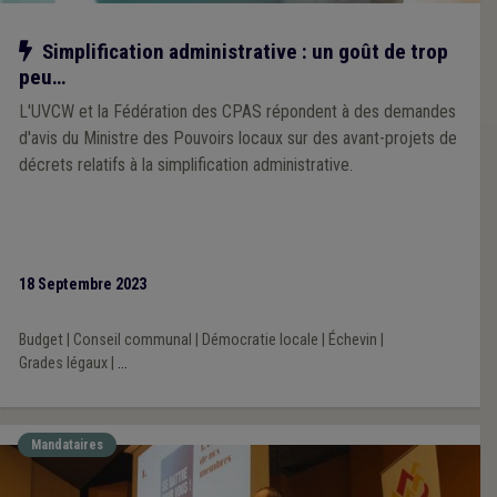
Notre action
Simplification administrative : un goût de trop
peu…
L'UVCW et la Fédération des CPAS répondent à des demandes
d'avis du Ministre des Pouvoirs locaux sur des avant-projets de
décrets relatifs à la simplification administrative.
18 Septembre 2023
Budget
|
Conseil communal
|
Démocratie locale
|
Échevin
|
Grades légaux
|
...
Mandataires