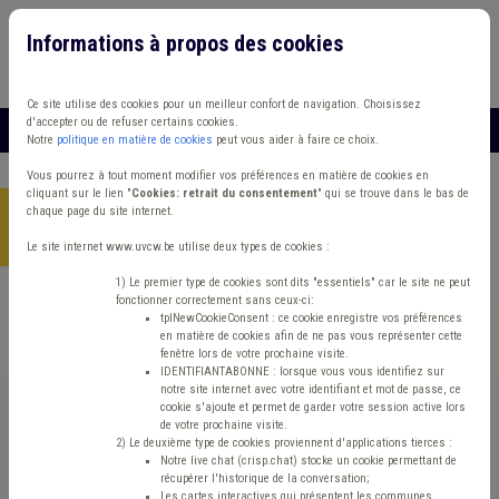
Informations à propos des cookies
Connexion
Vous travaillez dans un/une
Ce site utilise des cookies pour un meilleur confort de navigation. Choisissez
d'accepter ou de refuser certains cookies.
MENU
Notre
politique en matière de cookies
peut vous aider à faire ce choix.
Vous pourrez à tout moment modifier vos préférences en matière de cookies en
cliquant sur le lien "
Cookies: retrait du consentement
" qui se trouve dans le bas de
chaque page du site internet.
Accueil
> Association de CPAS Démocratie locale Harcèlement
Fonctionnement du CPAS
Le site internet www.uvcw.be utilise deux types de cookies :
1) Le premier type de cookies sont dits "essentiels" car le site ne peut
fonctionner correctement sans ceux-ci:
Trouver un contenu
tplNewCookieConsent : ce cookie enregistre vos préférences
en matière de cookies afin de ne pas vous représenter cette
fenêtre lors de votre prochaine visite.
Association de CPAS Démocratie locale
IDENTIFIANTABONNE : lorsque vous vous identifiez sur
notre site internet avec votre identifiant et mot de passe, ce
Harcèlement Fonctionnement du CPAS
cookie s'ajoute et permet de garder votre session active lors
de votre prochaine visite.
2) Le deuxième type de cookies proviennent d'applications tierces :
Notre live chat (crisp.chat) stocke un cookie permettant de
Fonctionnement
récupérer l'historique de la conversation;
Les cartes interactives qui présentent les communes