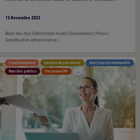
respect du principe de subsidiarité et de l’autonomie locale, en
traitant les villes et les communes sur un plan égalitaire aux
15 Novembre 2023
autres niveaux de pouvoir dans l’élaboration des politiques, et
en garantissant un nombre suffisant de moyens et de
Blues des élus
|
Démocratie locale
|
Gouvernance
|
Police
|
ressources financières. C’est le message des trois associations
Simplification administrative
|
...
représentant les villes et communes belges – Brulocalis (Ville
et communes bruxelloises), l’Union des Villes et Communes
Wallonnes (UVCW), et la Vereniging van de Vlaamse Steden en
Fonctionnement
Gestion du patrimoine
Inter(supra)communalité
Gemeente (VVSG) – porté d’une voix unie lors d’une
Marchés publics
Personnel/RH
...
conférence de presse qui s’est tenue à Bruxelles ce matin.