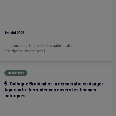
1er Mai 2026
Communication
|
Culture
|
Démocratie locale
|
Participation des citoyens
|
Mandataires
Notre action
Colloque Brulocalis : la démocratie en danger
Agir contre les violences envers les femmes
politiques