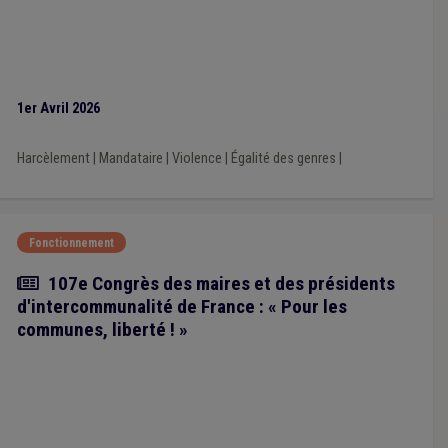
1er Avril 2026
Harcèlement
|
Mandataire
|
Violence
|
Égalité des genres
|
Fonctionnement
Article
107e Congrès des maires et des présidents
d'intercommunalité de France : « Pour les
communes, liberté ! »