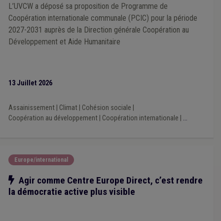
Énergie
(1)
Éco-conseiller
(1)
Fusion commune/CPAS
(1)
L’UVCW a déposé sa proposition de Programme de
État civil
(1)
Finances
(1)
Fiscalité
(1)
Congé
(1)
Coopération internationale communale (PCIC) pour la période
Budget
(1)
Administration
(1)
Adoption
(1)
2027-2031 auprès de la Direction générale Coopération au
Aménagement du territoire
(1)
Assainissement
(1)
Développement et Aide Humanitaire
13 Juillet 2026
Assainissement
|
Climat
|
Cohésion sociale
|
Coopération au développement
|
Coopération internationale
|
...
Europe/international
Notre action
Agir comme Centre Europe Direct, c’est rendre
la démocratie active plus visible