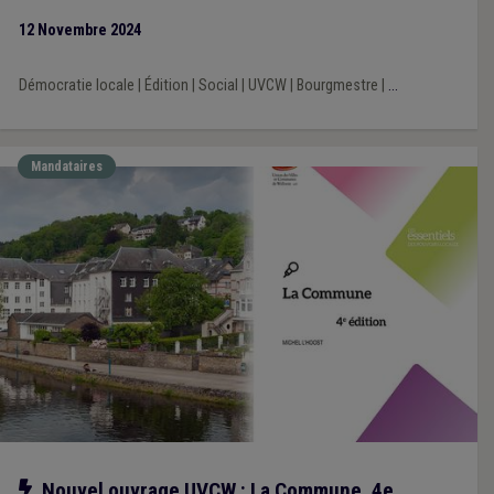
12 Novembre 2024
Démocratie locale
|
Édition
|
Social
|
UVCW
|
Bourgmestre
|
...
Mandataires
Notre action
Nouvel ouvrage UVCW : La Commune, 4e