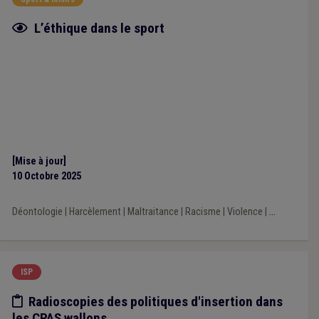
Fiche focus
L’éthique dans le sport
[Mise à jour]
10 Octobre 2025
Déontologie
|
Harcèlement
|
Maltraitance
|
Racisme
|
Violence
|
...
ISP
Etude/chiffres
Radioscopies des politiques d'insertion dans
les CPAS wallons