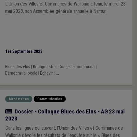
L’Union des Villes et Communes de Wallonie a tenu, le mardi 23
mai 2023, son Assemblée générale annuelle à Namur.
1er Septembre 2023
Blues des élus
|
Bourgmestre
|
Conseiller communal
|
Démocratie locale
|
Échevin
|
...
Mandataires
Communication
Article
Dossier - Colloque Blues des Elus - AG 23 mai
2023
Dans les lignes qui suivent, l’Union des Villes et Communes de
Wallonie dévoile les résultats de l’enquête sur le « Blues des