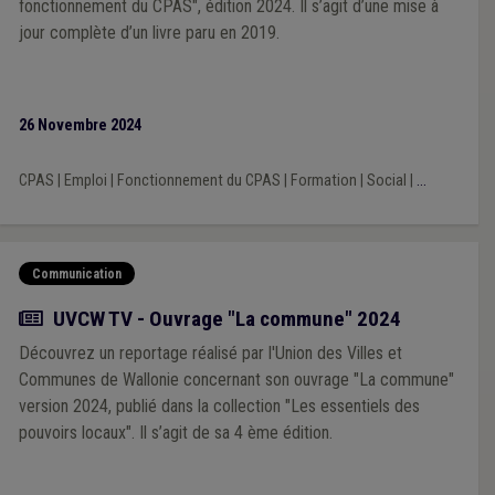
fonctionnement du CPAS", édition 2024. Il s’agit d’une mise à
jour complète d’un livre paru en 2019.
26 Novembre 2024
CPAS
|
Emploi
|
Fonctionnement du CPAS
|
Formation
|
Social
|
...
Communication
Actualité
UVCW TV - Ouvrage "La commune" 2024
Découvrez un reportage réalisé par l'Union des Villes et
Communes de Wallonie concernant son ouvrage "La commune"
version 2024, publié dans la collection "Les essentiels des
pouvoirs locaux". Il s’agit de sa 4 ème édition.