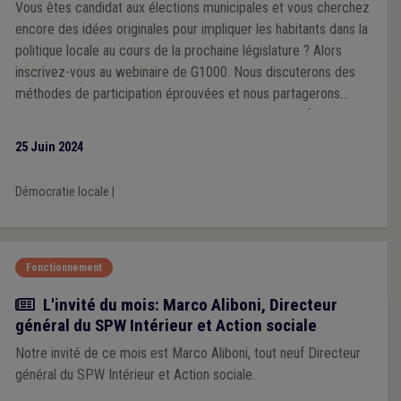
Vous êtes candidat aux élections municipales et vous cherchez
encore des idées originales pour impliquer les habitants dans la
politique locale au cours de la prochaine législature ? Alors
inscrivez-vous au webinaire de G1000. Nous discuterons des
méthodes de participation éprouvées et nous partagerons
également de nouvelles approches susceptibles de faire
évoluer durablement la démocratie locale dans votre commune.
25 Juin 2024
Démocratie locale
|
Fonctionnement
Article
L'invité du mois: Marco Aliboni, Directeur
général du SPW Intérieur et Action sociale
Notre invité de ce mois est Marco Aliboni, tout neuf Directeur
général du SPW Intérieur et Action sociale.