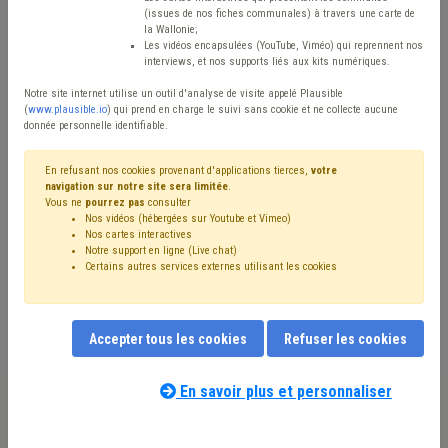
(issues de nos fiches communales) à travers une carte de
Type de contenu
la Wallonie;
Les vidéos encapsulées (YouTube, Viméo) qui reprennent nos
interviews, et nos supports liés aux kits numériques.
Avis / Actions
Notre site internet utilise un outil d'analyse de visite appelé Plausible
Réinitialiser
(
www.plausible.io
) qui prend en charge le suivi sans cookie et ne collecte aucune
donnée personnelle identifiable.
En refusant nos cookies provenant d'applications tierces,
votre
navigation sur notre site sera limitée
.
Filtrer cette requête avec des mots-clés
Vous ne
pourrez pas
consulter
Nos vidéos (hébergées sur Youtube et Vimeo)
Nos cartes interactives
Notre support en ligne (Live chat)
⇒ Démocratie locale
(
retirer le mot clé
)
Certains autres services externes utilisant les cookies
⇒ Fonctionnement du CPAS
(
retirer le mot clé
)
Mandataire
(7)
Violence
(6)
Fonctionnement des organes
(5)
Bourgmestre
(5)
Accepter tous les cookies
Refuser les cookies
Conseil communal
(4)
CPAS
(4)
Échevin
(4)
Social
(4)
Blues des élus
(4)
⇒ Harcèlement
(
retirer le mot clé
)
UVCW
(3)
Police
(3)
Président du CPAS
(3)
En savoir plus et personnaliser
Publicité
(3)
Participation des citoyens
(3)
Notre expert(e) associé(e) au terme
Gouvernance
(3)
Élection
(3)
Fonction publique
(3)
que vous recherchez
(merci de prendre
Enquête
(3)
Conseiller communal
(3)
Communication
(3)