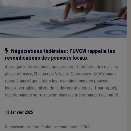
Notre action
Négociations fédérales : l’UVCW rappelle les
revendications des pouvoirs locaux
Alors que la formation du gouvernement fédéral entre dans sa
phase décisive, l’Union des Villes et Communes de Wallonie a
rappelé aux négociateurs les revendications des pouvoirs
locaux, véritables piliers de la démocratie locale. Pour rappel,
ces demandes se retrouvent dans les mémorandum qui ont été
établis par les 3 Unions des Villes et Communes du pays (VVSG,
Brulocalis et UVCW) et les 3 Fédérations des CPAS (liées à la
13 Janvier 2025
VVSG, Brulocalis et l’UVCW).
Compensation
|
Coopération internationale
|
CPAS
|