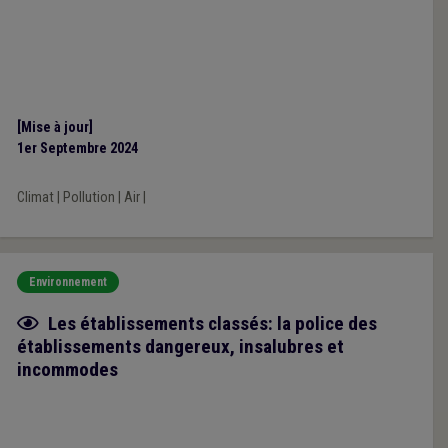
[Mise à jour]
1er Septembre 2024
Climat
|
Pollution
|
Air
|
Environnement
Fiche focus
Les établissements classés: la police des
établissements dangereux, insalubres et
incommodes