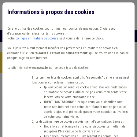
Informations à propos des cookies
Connexion
Vous travaillez dans un/une
Ce site utilise des cookies pour un meilleur confort de navigation. Choisissez
d'accepter ou de refuser certains cookies.
MENU
Notre
politique en matière de cookies
peut vous aider à faire ce choix.
Vous pourrez à tout moment modifier vos préférences en matière de cookies en
cliquant sur le lien "
Cookies: retrait du consentement
" qui se trouve dans le bas de
chaque page du site internet.
Accueil
> Cours d'eau Agent constatateur Police administrative
Pollution
Le site internet www.uvcw.be utilise deux types de cookies :
1) Le premier type de cookies sont dits "essentiels" car le site ne peut
fonctionner correctement sans ceux-ci:
Trouver un contenu
tplNewCookieConsent : ce cookie enregistre vos préférences
en matière de cookies afin de ne pas vous représenter cette
fenêtre lors de votre prochaine visite.
Cours d'eau Agent constatateur Police
IDENTIFIANTABONNE : lorsque vous vous identifiez sur
notre site internet avec votre identifiant et mot de passe, ce
administrative Pollution
cookie s'ajoute et permet de garder votre session active lors
de votre prochaine visite.
2) Le deuxième type de cookies proviennent d'applications tierces :
Notre live chat (crisp.chat) stocke un cookie permettant de
Police administrative
récupérer l'historique de la conversation;
Les cartes interactives qui présentent les communes