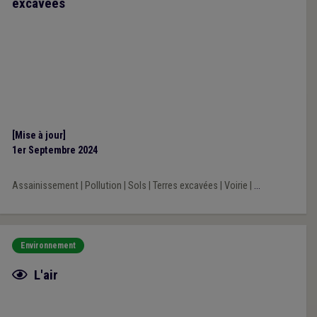
excavées
[Mise à jour]
1er Septembre 2024
Assainissement
|
Pollution
|
Sols
|
Terres excavées
|
Voirie
|
...
Environnement
Fiche focus
L'air