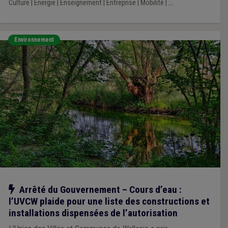
Culture
|
Énergie
|
Enseignement
|
Entreprise
|
Mobilité
|
...
Environnement
Notre action
Arrêté du Gouvernement – Cours d’eau :
l’UVCW plaide pour une liste des constructions et
installations dispensées de l’autorisation