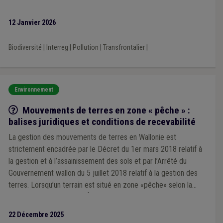
12 Janvier 2026
Biodiversité
|
Interreg
|
Pollution
|
Transfrontalier
|
Environnement
Q/R
Mouvements de terres en zone « pêche » :
balises juridiques et conditions de recevabilité
La gestion des mouvements de terres en Wallonie est
strictement encadrée par le Décret du 1er mars 2018 relatif à
la gestion et à l’assainissement des sols et par l’Arrêté du
Gouvernement wallon du 5 juillet 2018 relatif à la gestion des
terres. Lorsqu’un terrain est situé en zone «pêche» selon la
Banque de Données de l’État des Sols, des obligations
particulières s’imposent.
22 Décembre 2025