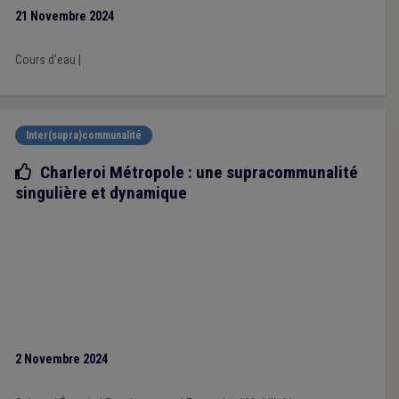
21 Novembre 2024
Cours d'eau
|
Inter(supra)communalité
Bonne pratique
Charleroi Métropole : une supracommunalité
singulière et dynamique
2 Novembre 2024