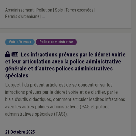
Assainissement
|
Pollution
|
Sols
|
Terres excavées
|
Permis d'urbanisme
|
...
Voirie/travaux
Police administrative
Article
Les infractions prévues par le décret voirie
et leur articulation avec la police administrative
générale et d’autres polices administratives
spéciales
L’objectif du présent article est de se concentrer sur les
infractions prévues par le décret voirie et de clarifier, par le
biais d’outils didactiques, comment articuler lesdites infractions
avec les autres polices administratives (PAG et polices
administratives spéciales (PAS)).
21 Octobre 2025