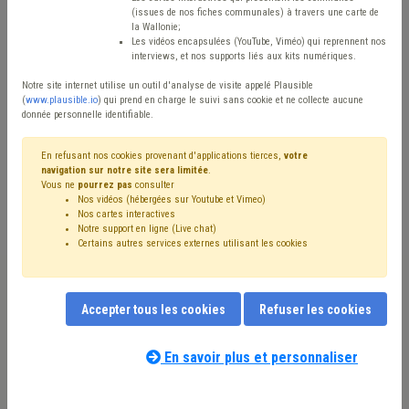
(issues de nos fiches communales) à travers une carte de
Type de contenu
la Wallonie;
Les vidéos encapsulées (YouTube, Viméo) qui reprennent nos
interviews, et nos supports liés aux kits numériques.
Avis / Actions
Notre site internet utilise un outil d'analyse de visite appelé Plausible
Réinitialiser
(
www.plausible.io
) qui prend en charge le suivi sans cookie et ne collecte aucune
donnée personnelle identifiable.
En refusant nos cookies provenant d'applications tierces,
votre
navigation sur notre site sera limitée
.
Filtrer cette requête avec des mots-clés
Vous ne
pourrez pas
consulter
Nos vidéos (hébergées sur Youtube et Vimeo)
Nos cartes interactives
Notre support en ligne (Live chat)
⇒ Pollution
(
retirer le mot clé
)
Certains autres services externes utilisant les cookies
⇒ Agent constatateur
(
retirer le mot clé
)
Sols
(40)
Délinquance environnementale
(40)
Assainissement
(29)
⇒ Cours d'eau
(
retirer le mot clé
)
Déchet
(22)
Accepter tous les cookies
Refuser les cookies
Inondation
(22)
⇒ Police administrative
(
retirer le mot clé
)
Terres excavées
(18)
Subvention
(16)
Eau
(13)
En savoir plus et personnaliser
Environnement
(12)
Permis d'urbanisme
(11)
Nos experts associés au terme que
Chantier
(10)
Voirie
(9)
Santé
(8)
Véhicule
(7)
vous recherchez
(merci de prendre
Propreté publique
(6)
Coronavirus
(6)
Bien-être animal
(6)