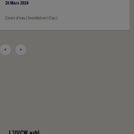
26 Mars 2024
Cours d'eau
|
Inondation
|
Eau
|
<
>
L'UVCW asbl