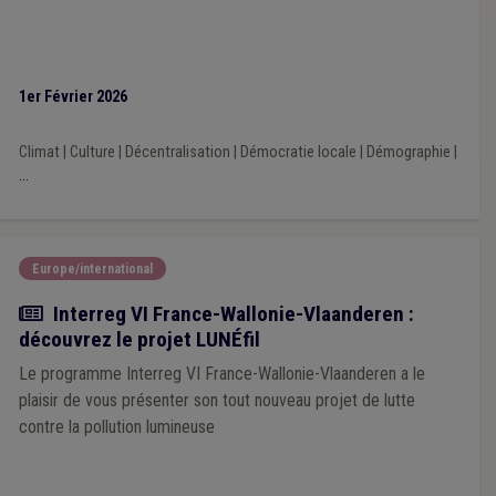
1er Février 2026
Climat
|
Culture
|
Décentralisation
|
Démocratie locale
|
Démographie
|
...
Europe/international
Actualité
Interreg VI France-Wallonie-Vlaanderen :
découvrez le projet LUNÉfil
Le programme Interreg VI France-Wallonie-Vlaanderen a le
plaisir de vous présenter son tout nouveau projet de lutte
contre la pollution lumineuse