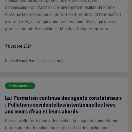
L’Union des Villes et Communes de Wallonie a pris
connaissance de l‘Arrêté du Gouvernement wallon du 23 mai
2024 portant exécution du décret du 4 octobre 2018 modifiant
divers textes, en ce qui concerne les cours d’eau, qui devrait
prochainement être publié au Moniteur belge et entrer en
vigueur dans les 10 jours suivant cette publication. Elle a donc
contacté Anne-Catherine Dalcq, Ministre de l’Agriculture et de
7 Octobre 2024
la Ruralité, à ce propos et a sollicité d’utiliser au plus vite la
possibilité qui est laissée d’arrêter une liste des constructions
Cours d'eau
|
Permis d'urbanisme
|
et installations dispensées de cette autorisation.
Environnement
Actualité
Formation continue des agents constatateurs
: Pollutions accidentelles/intentionnelles liées
aux cours d'eau et leurs abords
Une nouvelle formation à destination des agents constatateurs
et des agents de police locale portant sur les pollutions