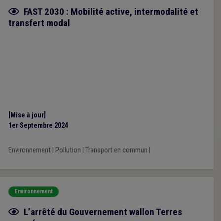
Fiche focus
FAST 2030 : Mobilité active, intermodalité et
transfert modal
[Mise à jour]
1er Septembre 2024
Environnement
|
Pollution
|
Transport en commun
|
Environnement
Fiche focus
L’arrêté du Gouvernement wallon Terres