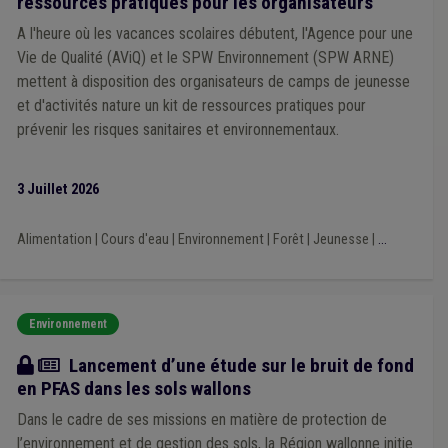
ressources pratiques pour les organisateurs
Funérailles et sépultures
(1)
Gouvernance
(1)
Infraction urbanistique
(1)
Énergie
(1)
Enseignement
(1)
A l'heure où les vacances scolaires débutent, l'Agence pour une
Entrepreneur
(1)
Expulsion d'un logement
(1)
Vie de Qualité (AViQ) et le SPW Environnement (SPW ARNE)
Finances
(1)
Fonction consultative
(1)
Caméra
(1)
mettent à disposition des organisateurs de camps de jeunesse
Cautionnement
(1)
Bruit
(1)
Cadastre
(1)
et d'activités nature un kit de ressources pratiques pour
Assurance
(1)
Bien-être au travail
(1)
Archives
(1)
prévenir les risques sanitaires et environnementaux.
Agent statutaire
(1)
Abattoir
(1)
Débit de boissons
(1)
Décentralisation
(1)
Covoiturage
(1)
Mobilité active
(1)
Collège
(1)
Commerce
(1)
Conseil communal
(1)
3 Juillet 2026
CDLD
(1)
Code de la route
(1)
Chasse
(1)
Chien
(1)
Publicité
(1)
Recrutement
(1)
Alimentation
|
Cours d'eau
|
Environnement
|
Forêt
|
Jeunesse
|
...
Règlement général sur la protection des données (RGPD)
(1)
Réseau autonome des voies lentes (RAVeL)
(1)
Protection civile
(1)
Trouble de voisinage
(1)
TVA
(1)
Taxi
(1)
Tourisme
(1)
Transfrontalier
(1)
Transport
(1)
Environnement
Délai
(1)
Démocratie locale
(1)
Démographie
(1)
Dératisation
(1)
Développement rural
(1)
Usufruit
(1)
Actualité
Lancement d’une étude sur le bruit de fond
Alimentation
(1)
Sensibilisation
(1)
Violence
(1)
en PFAS dans les sols wallons
Bâtiment
(1)
Coût-vérité
(1)
Épuration
(1)
UVCW
(1)
Indemnité
(1)
Jeu de hasard
(1)
GAL
(1)
Amiante
(1)
Dans le cadre de ses missions en matière de protection de
Borne de rechargement
(1)
Natura 2000
(1)
l’environnement et de gestion des sols, la Région wallonne initie