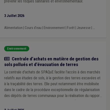
prévenir les risques sanitaires et environnementaux.
3 Juillet 2026
Alimentation
|
Cours d'eau
|
Environnement
|
Forêt
|
Jeunesse
|
...
Environnement
Actualité
Centrale d’achats en matière de gestion des
sols pollués et d’évacuation de terres
La centrale d'achats de SPAQuE facilite l'accès à des marchés
relatifs aux études de sols, à la gestion des terres excavées et
à la traçabilité des terres. Elle peut notamment être mobilisée
dans le cadre de la procédure exceptionnelle de régularisation
des dépôts de terres communaux pour la réalisation du rapport
sur la qualité des terres à déposer sur la plateforme Walterre
pour le 30 octobre 2026.