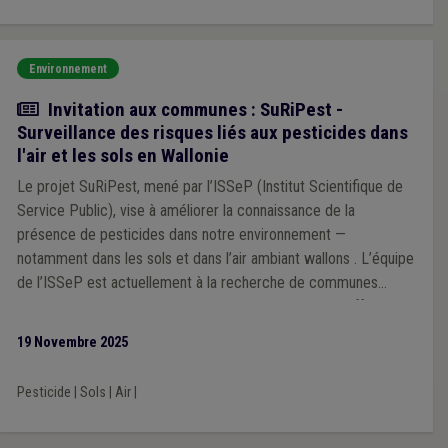
Environnement
Actualité
Invitation aux communes : SuRiPest -
Surveillance des risques liés aux pesticides dans
l'air et les sols en Wallonie
Le projet SuRiPest, mené par l’ISSeP (Institut Scientifique de
Service Public), vise à améliorer la connaissance de la
présence de pesticides dans notre environnement —
notamment dans les sols et dans l’air ambiant wallons . L’équipe
de l’ISSeP est actuellement à la recherche de communes
volontaires pour participer à cette démarche, ce qui offrira
l’opportunité de contribuer à une meilleure connaissance de la
19 Novembre 2025
présence de pesticides dans les sols wallons.
Pesticide
|
Sols
|
Air
|