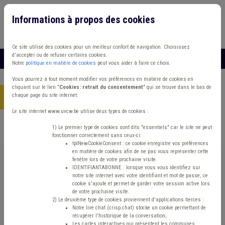
Informations à propos des cookies
Connexion
Vous travaillez dans un/une
Ce site utilise des cookies pour un meilleur confort de navigation. Choisissez
d'accepter ou de refuser certains cookies.
MENU
Notre
politique en matière de cookies
peut vous aider à faire ce choix.
Vous pourrez à tout moment modifier vos préférences en matière de cookies en
cliquant sur le lien "
Cookies: retrait du consentement
" qui se trouve dans le bas de
chaque page du site internet.
Accueil
> Cours d'eau Agriculture Sols Politique de la ville
Le site internet www.uvcw.be utilise deux types de cookies :
Trouver un contenu
1) Le premier type de cookies sont dits "essentiels" car le site ne peut
fonctionner correctement sans ceux-ci:
tplNewCookieConsent : ce cookie enregistre vos préférences
en matière de cookies afin de ne pas vous représenter cette
Cours d'eau Agriculture Sols Politique
fenêtre lors de votre prochaine visite.
IDENTIFIANTABONNE : lorsque vous vous identifiez sur
de la ville
notre site internet avec votre identifiant et mot de passe, ce
cookie s'ajoute et permet de garder votre session active lors
de votre prochaine visite.
2) Le deuxième type de cookies proviennent d'applications tierces :
Politique de la Ville
Notre live chat (crisp.chat) stocke un cookie permettant de
récupérer l'historique de la conversation;
Les cartes interactives qui présentent les communes