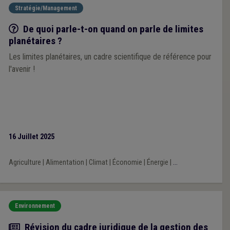
Stratégie/Management
Q/R
De quoi parle-t-on quand on parle de limites
planétaires ?
Les limites planétaires, un cadre scientifique de référence pour
l'avenir !
16 Juillet 2025
Agriculture
|
Alimentation
|
Climat
|
Économie
|
Énergie
|
...
Environnement
Actualité
Révision du cadre juridique de la gestion des