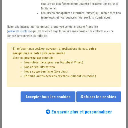
Type de contenu
(issues de nos fiches communales) à travers une carte de
la Wallonie;
Avis / Actions
Les vidéos encapsulées (YouTube, Viméo) qui reprennent nos
interviews, et nos supports liés aux kits numériques.
Réinitialiser
Notre site internet utilise un outil d'analyse de visite appelé Plausible
(
www.plausible.io
) qui prend en charge le suivi sans cookie et ne collecte aucune
donnée personnelle identifiable.
Filtrer cette requête avec des mots-clés
En refusant nos cookies provenant d'applications tierces,
votre
navigation sur notre site sera limitée
.
Vous ne
pourrez pas
consulter
Nos vidéos (hébergées sur Youtube et Vimeo)
⇒ Sols
(
retirer le mot clé
)
Nos cartes interactives
Notre support en ligne (Live chat)
⇒ Agriculture
(
retirer le mot clé
)
Assainissement
(44)
Certains autres services externes utilisant les cookies
Pollution
(40)
Terres excavées
(37)
⇒ Cours d'eau
(
retirer le mot clé
)
⇒ Politique de la ville
(
retirer le mot clé
)
Inondation
(24)
Accepter tous les cookies
Refuser les cookies
Déchet
(15)
Chantier
(14)
Eau
(13)
Biodiversité
(10)
Développement durable
(8)
Voirie
(8)
Forêt
(8)
Environnement
(8)
Permis d'urbanisme
(8)
Pesticide
(8)
En savoir plus et personnaliser
Notre expert(e) associé(e) au terme
Climat
(7)
Alimentation
(7)
Urbanisme
(6)
Santé
(6)
que vous recherchez
(merci de prendre
Friche
(6)
Érosion
(6)
Boue
(6)
CoDT
(6)
Chasse
(6)
connaissance de notre
politique d'assistance-
Gibier
(5)
Nature
(5)
Subvention
(5)