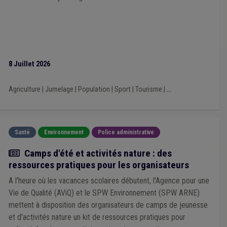
Photovoltaïque
(1)
Plan de gestion
(1)
Mouvement de jeunesse
(1)
Nucléaire
(1)
Insertion sociale
(1)
Jeunesse
(1)
Jumelage
(1)
Logement social
(1)
Gaz
(1)
Implantation commerciale
(1)
Gouvernance
(1)
Immobilier
(1)
Tutelle
(1)
TVA
(1)
Tourisme
(1)
8 Juillet 2026
Usufruit
(1)
Amiante
(1)
Smart city
(1)
Société de logement de service public (SLSP)
(1)
Sport
(1)
Agriculture
|
Jumelage
|
Population
|
Sport
|
Tourisme
|
...
Horeca
(1)
Incivilité
(1)
Indemnité
(1)
ODD
(1)
Politique agricole économique (PAC)
(1)
Programme européen
(1)
Recours
(1)
Droit de tirage
(1)
FEDER
(1)
Circuit court
(1)
Démocratie locale
(1)
Santé
Environnement
Police administrative
Dératisation
(1)
Habitat léger
(1)
Plan de relance
(1)
Réseau
(1)
Sensibilisation
(1)
FRIC
(1)
Coût-vérité
(1)
Actualité
Camps d'été et activités nature : des
Véhicule
(1)
Chauffage
(1)
Gestion différenciée
(1)
ressources pratiques pour les organisateurs
Natura 2000
(1)
Parc naturel
(1)
Phytolicence
(1)
PEFC
(1)
Propreté publique
(1)
A l'heure où les vacances scolaires débutent, l'Agence pour une
Vie de Qualité (AViQ) et le SPW Environnement (SPW ARNE)
mettent à disposition des organisateurs de camps de jeunesse
et d'activités nature un kit de ressources pratiques pour