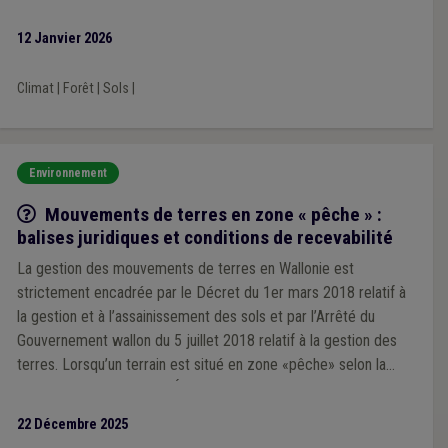
12 Janvier 2026
Climat
|
Forêt
|
Sols
|
Environnement
Q/R
Mouvements de terres en zone « pêche » :
balises juridiques et conditions de recevabilité
La gestion des mouvements de terres en Wallonie est
strictement encadrée par le Décret du 1er mars 2018 relatif à
la gestion et à l’assainissement des sols et par l’Arrêté du
Gouvernement wallon du 5 juillet 2018 relatif à la gestion des
terres. Lorsqu’un terrain est situé en zone «pêche» selon la
Banque de Données de l’État des Sols, des obligations
particulières s’imposent.
22 Décembre 2025