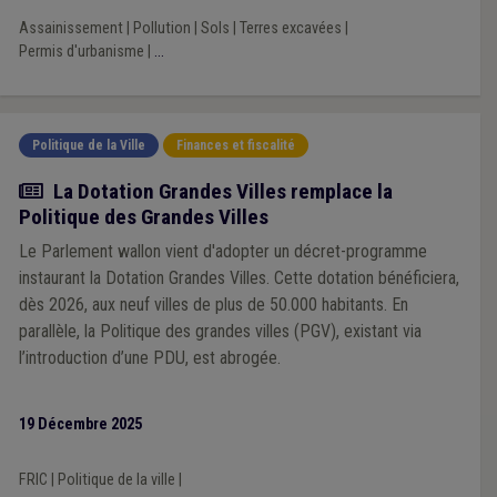
Assainissement
|
Pollution
|
Sols
|
Terres excavées
|
Permis d'urbanisme
|
...
Politique de la Ville
Finances et fiscalité
Actualité
La Dotation Grandes Villes remplace la
Politique des Grandes Villes
Le Parlement wallon vient d'adopter un décret-programme
instaurant la Dotation Grandes Villes. Cette dotation bénéficiera,
dès 2026, aux neuf villes de plus de 50.000 habitants. En
parallèle, la Politique des grandes villes (PGV), existant via
l’introduction d’une PDU, est abrogée.
19 Décembre 2025
FRIC
|
Politique de la ville
|