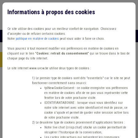
Informations à propos des cookies
Connexion
Vous travaillez dans un/une
Ce site utilise des cookies pour un meilleur confort de navigation. Choisissez
d'accepter ou de refuser certains cookies.
MENU
Notre
politique en matière de cookies
peut vous aider à faire ce choix.
Vous pourrez à tout moment modifier vos préférences en matière de cookies en
cliquant sur le lien "
Cookies: retrait du consentement
" qui se trouve dans le bas de
chaque page du site internet.
Accueil
> Cours d'eau Agriculture Sols TVA
Le site internet www.uvcw.be utilise deux types de cookies :
Trouver un contenu
1) Le premier type de cookies sont dits "essentiels" car le site ne peut
fonctionner correctement sans ceux-ci:
tplNewCookieConsent : ce cookie enregistre vos préférences
en matière de cookies afin de ne pas vous représenter cette
Cours d'eau Agriculture Sols TVA
fenêtre lors de votre prochaine visite.
IDENTIFIANTABONNE : lorsque vous vous identifiez sur
notre site internet avec votre identifiant et mot de passe, ce
cookie s'ajoute et permet de garder votre session active lors
Culture
de votre prochaine visite.
2) Le deuxième type de cookies proviennent d'applications tierces :
Notre live chat (crisp.chat) stocke un cookie permettant de
Type de contenu
récupérer l'historique de la conversation;
Les cartes interactives qui présentent les communes