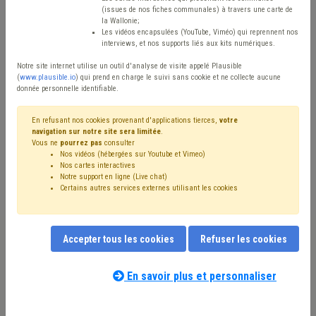
(issues de nos fiches communales) à travers une carte de
Avis / Actions
la Wallonie;
Les vidéos encapsulées (YouTube, Viméo) qui reprennent nos
Réinitialiser
interviews, et nos supports liés aux kits numériques.
Notre site internet utilise un outil d'analyse de visite appelé Plausible
(
www.plausible.io
) qui prend en charge le suivi sans cookie et ne collecte aucune
donnée personnelle identifiable.
Filtrer cette requête avec des mots-clés
En refusant nos cookies provenant d'applications tierces,
votre
navigation sur notre site sera limitée
.
Vous ne
pourrez pas
consulter
⇒ Sols
(
retirer le mot clé
)
⇒ TVA
(
retirer le mot clé
)
Nos vidéos (hébergées sur Youtube et Vimeo)
⇒ Agriculture
(
retirer le mot clé
)
Assainissement
(44)
Nos cartes interactives
Pollution
(40)
Terres excavées
(37)
Notre support en ligne (Live chat)
Certains autres services externes utilisant les cookies
⇒ Cours d'eau
(
retirer le mot clé
)
Inondation
(24)
Déchet
(15)
Eau
(14)
Chantier
(14)
Alimentation
(12)
Biodiversité
(10)
Gaz
(9)
Forêt
(9)
Environnement
(8)
Développement durable
(8)
Voirie
(8)
Accepter tous les cookies
Refuser les cookies
Permis d'urbanisme
(8)
Pesticide
(8)
Régie
(7)
Notre expert(e) associé(e) au terme
Santé
(7)
Climat
(7)
Facture
(7)
Coronavirus
(7)
que vous recherchez
(merci de prendre
En savoir plus et personnaliser
Boue
(6)
Chauffage
(6)
Érosion
(6)
Marché public
(6)
connaissance de notre
politique d'assistance-
Énergie
(6)
CoDT
(6)
Chasse
(6)
Friche
(6)
conseil
) :
Urbanisme
(5)
Bâtiment
(5)
Cahier des charges
(5)