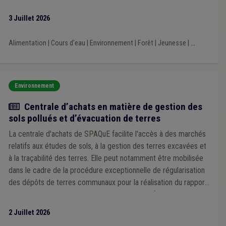
Pauvreté
(1)
Jumelage
(1)
Location
(1)
3 Juillet 2026
Logement social
(1)
Insertion sociale
(1)
Emploi
(1)
Enfance
(1)
Enquête
(1)
Enquête publique
(1)
Enseignement
(1)
Entrepreneur
(1)
Entreprise
(1)
Alimentation
|
Cours d'eau
|
Environnement
|
Forêt
|
Jeunesse
|
...
Implantation commerciale
(1)
IPP
(1)
Impôt des sociétés
(1)
Infrastructure sportive
(1)
Gouvernance
(1)
Handicapé
(1)
Environnement
Actualité
Centrale d’achats en matière de gestion des
sols pollués et d’évacuation de terres
La centrale d'achats de SPAQuE facilite l'accès à des marchés
relatifs aux études de sols, à la gestion des terres excavées et
à la traçabilité des terres. Elle peut notamment être mobilisée
dans le cadre de la procédure exceptionnelle de régularisation
des dépôts de terres communaux pour la réalisation du rapport
sur la qualité des terres à déposer sur la plateforme Walterre
pour le 30 octobre 2026.
2 Juillet 2026