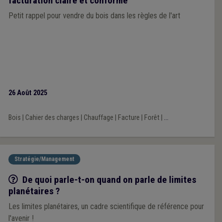
facturation claire et conforme
Petit rappel pour vendre du bois dans les règles de l'art
26 Août 2025
Bois
|
Cahier des charges
|
Chauffage
|
Facture
|
Forêt
|
...
Stratégie/Management
Q/R
De quoi parle-t-on quand on parle de limites
planétaires ?
Les limites planétaires, un cadre scientifique de référence pour
l'avenir !