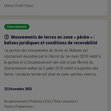
Climat
|
Forêt
|
Sols
|
Environnement
Q/R
Mouvements de terres en zone « pêche » :
balises juridiques et conditions de recevabilité
La gestion des mouvements de terres en Wallonie est
strictement encadrée par le Décret du 1er mars 2018 relatif à
la gestion et à l’assainissement des sols et par l’Arrêté du
Gouvernement wallon du 5 juillet 2018 relatif à la gestion des
terres. Lorsqu’un terrain est situé en zone «pêche» selon la
Banque de Données de l’État des Sols, des obligations
particulières s’imposent.
22 Décembre 2025
Assainissement
|
Pollution
|
Sols
|
Terres excavées
|
Permis d'urbanisme
|
...