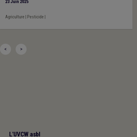
23 Juin 2025
Agriculture
|
Pesticide
|
<
>
L'UVCW asbl