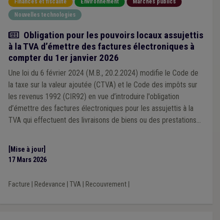
Finances et fiscalité
Environnement
Marchés publics
Nouvelles technologies
Actualité
Obligation pour les pouvoirs locaux assujettis
à la TVA d’émettre des factures électroniques à
compter du 1er janvier 2026
Une loi du 6 février 2024 (M.B., 20.2.2024) modifie le Code de
la taxe sur la valeur ajoutée (CTVA) et le Code des impôts sur
les revenus 1992 (CIR92) en vue d’introduire l'obligation
d’émettre des factures électroniques pour les assujettis à la
TVA qui effectuent des livraisons de biens ou des prestations
de services, autres que celles qui sont exemptées en vertu de
l'article 44 CTVA, à destination de clients eux-mêmes assujettis
[Mise à jour]
(B2B).
17 Mars 2026
Facture
|
Redevance
|
TVA
|
Recouvrement
|