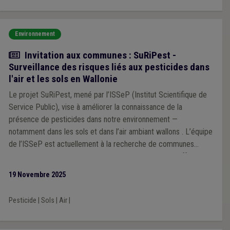
Environnement
Actualité
Invitation aux communes : SuRiPest -
Surveillance des risques liés aux pesticides dans
l'air et les sols en Wallonie
Le projet SuRiPest, mené par l’ISSeP (Institut Scientifique de
Service Public), vise à améliorer la connaissance de la
présence de pesticides dans notre environnement —
notamment dans les sols et dans l’air ambiant wallons . L’équipe
de l’ISSeP est actuellement à la recherche de communes
volontaires pour participer à cette démarche, ce qui offrira
l’opportunité de contribuer à une meilleure connaissance de la
19 Novembre 2025
présence de pesticides dans les sols wallons.
Pesticide
|
Sols
|
Air
|