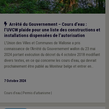
Notre action
Arrêté du Gouvernement – Cours d’eau :
l’UVCW plaide pour une liste des constructions et
installations dispensées de l’autorisation
L’Union des Villes et Communes de Wallonie a pris
connaissance de l‘Arrêté du Gouvernement wallon du 23 mai
2024 portant exécution du décret du 4 octobre 2018 modifiant
divers textes, en ce qui concerne les cours d’eau, qui devrait
prochainement être publié au Moniteur belge et entrer en
vigueur dans les 10 jours suivant cette publication. Elle a donc
contacté Anne-Catherine Dalcq, Ministre de l’Agriculture et de
7 Octobre 2024
la Ruralité, à ce propos et a sollicité d’utiliser au plus vite la
possibilité qui est laissée d’arrêter une liste des constructions
Cours d'eau
|
Permis d'urbanisme
|
et installations dispensées de cette autorisation.