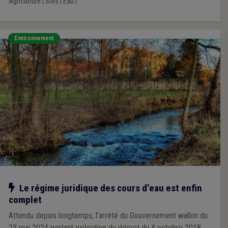
Agriculture
|
Sols
|
Eau
|
Environnement
Notre action
Le régime juridique des cours d’eau est enfin
complet
Attendu depuis longtemps, l’arrêté du Gouvernement wallon du
23 mai 2024 portant exécution du décret du 4 octobre 2018