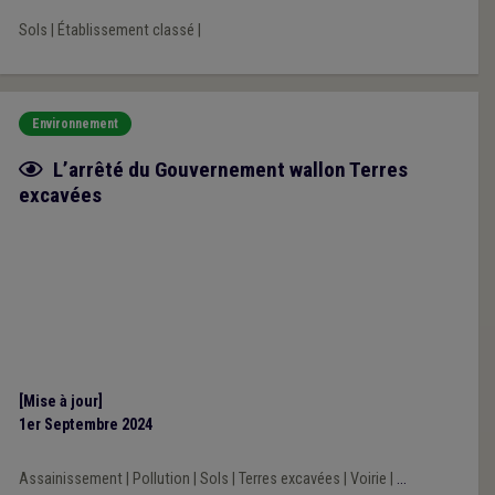
Sols
|
Établissement classé
|
Environnement
Fiche focus
L’arrêté du Gouvernement wallon Terres
excavées
[Mise à jour]
1er Septembre 2024
Assainissement
|
Pollution
|
Sols
|
Terres excavées
|
Voirie
|
...