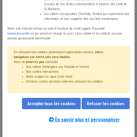
(issues de nos fiches communales) à travers une carte de
Type de contenu
la Wallonie;
Les vidéos encapsulées (YouTube, Viméo) qui reprennent nos
interviews, et nos supports liés aux kits numériques.
Avis / Actions
Notre site internet utilise un outil d'analyse de visite appelé Plausible
Réinitialiser
(
www.plausible.io
) qui prend en charge le suivi sans cookie et ne collecte aucune
donnée personnelle identifiable.
En refusant nos cookies provenant d'applications tierces,
votre
navigation sur notre site sera limitée
.
Filtrer cette requête avec des mots-clés
Vous ne
pourrez pas
consulter
Nos vidéos (hébergées sur Youtube et Vimeo)
Nos cartes interactives
Notre support en ligne (Live chat)
⇒ Sols
(
retirer le mot clé
)
Assainissement
(44)
Certains autres services externes utilisant les cookies
Pollution
(39)
Terres excavées
(37)
⇒ Sanction administrative communale (SAC)
(
retirer le
mot clé
)
Accepter tous les cookies
Refuser les cookies
⇒ Cours d'eau
(
retirer le mot clé
)
Inondation
(21)
Déchet
(16)
Chantier
(14)
Eau
(12)
Voirie
(10)
Permis d'urbanisme
(8)
Stationnement
(7)
Amende
(7)
En savoir plus et personnaliser
Subvention
(6)
Friche
(6)
Forêt
(6)
Agriculture
(6)
Notre expert(e) associé(e) au terme
Délinquance environnementale
(6)
CoDT
(5)
que vous recherchez
(merci de prendre
Environnement
(5)
Climat
(5)
Ordre public
(5)
Santé
(5)