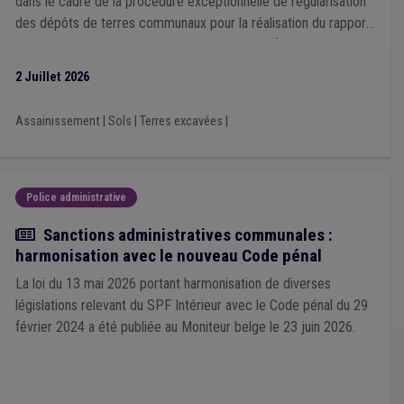
dans le cadre de la procédure exceptionnelle de régularisation
des dépôts de terres communaux pour la réalisation du rapport
sur la qualité des terres à déposer sur la plateforme Walterre
pour le 30 octobre 2026.
2 Juillet 2026
Assainissement
|
Sols
|
Terres excavées
|
Police administrative
Actualité
Sanctions administratives communales :
harmonisation avec le nouveau Code pénal
La loi du 13 mai 2026 portant harmonisation de diverses
législations relevant du SPF Intérieur avec le Code pénal du 29
février 2024 a été publiée au Moniteur belge le 23 juin 2026.