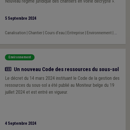
Nouveau régime juridique des chantiers en voirie décrypté ».
5 Septembre 2024
Canalisation
|
Chantier
|
Cours d'eau
|
Entreprise
|
Environnement
|
...
Environnement
Actualité
Un nouveau Code des ressources du sous-sol
Le décret du 14 mars 2024 instituant le Code de la gestion des
ressources du sous-sol a été publié au Moniteur belge du 19
juillet 2024 et est entré en vigueur.
4 Septembre 2024