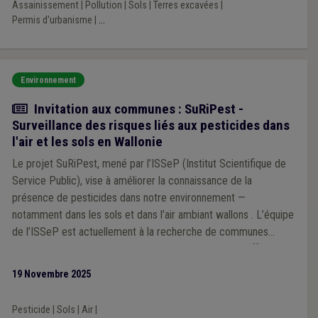
Assainissement
|
Pollution
|
Sols
|
Terres excavées
|
Permis d'urbanisme
|
...
Environnement
Actualité
Invitation aux communes : SuRiPest -
Surveillance des risques liés aux pesticides dans
l'air et les sols en Wallonie
Le projet SuRiPest, mené par l’ISSeP (Institut Scientifique de
Service Public), vise à améliorer la connaissance de la
présence de pesticides dans notre environnement —
notamment dans les sols et dans l’air ambiant wallons . L’équipe
de l’ISSeP est actuellement à la recherche de communes
volontaires pour participer à cette démarche, ce qui offrira
l’opportunité de contribuer à une meilleure connaissance de la
19 Novembre 2025
présence de pesticides dans les sols wallons.
Pesticide
|
Sols
|
Air
|