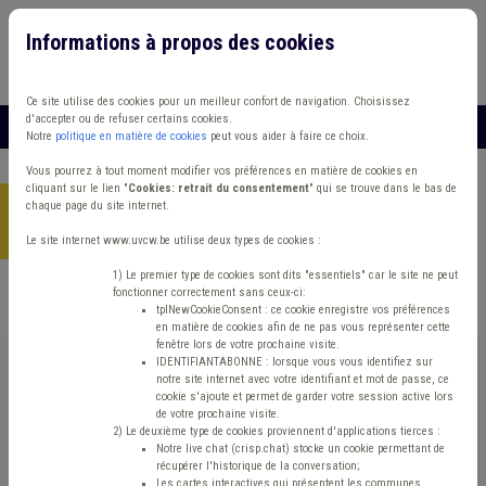
Informations à propos des cookies
Connexion
Vous travaillez dans un/une
Ce site utilise des cookies pour un meilleur confort de navigation. Choisissez
d'accepter ou de refuser certains cookies.
MENU
Notre
politique en matière de cookies
peut vous aider à faire ce choix.
Vous pourrez à tout moment modifier vos préférences en matière de cookies en
cliquant sur le lien "
Cookies: retrait du consentement
" qui se trouve dans le bas de
chaque page du site internet.
Accueil
> Cours d'eau Sols Sanction administrative communale
(SAC) Amiante
Le site internet www.uvcw.be utilise deux types de cookies :
1) Le premier type de cookies sont dits "essentiels" car le site ne peut
fonctionner correctement sans ceux-ci:
Trouver un contenu
tplNewCookieConsent : ce cookie enregistre vos préférences
en matière de cookies afin de ne pas vous représenter cette
fenêtre lors de votre prochaine visite.
Cours d'eau Sols Sanction
IDENTIFIANTABONNE : lorsque vous vous identifiez sur
notre site internet avec votre identifiant et mot de passe, ce
administrative communale (SAC) Amiante
cookie s'ajoute et permet de garder votre session active lors
de votre prochaine visite.
2) Le deuxième type de cookies proviennent d'applications tierces :
Notre live chat (crisp.chat) stocke un cookie permettant de
Matière(s) principale(s)
récupérer l'historique de la conversation;
Les cartes interactives qui présentent les communes