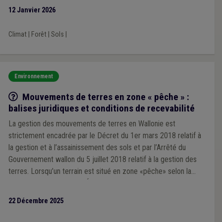
12 Janvier 2026
Climat
|
Forêt
|
Sols
|
Environnement
Q/R
Mouvements de terres en zone « pêche » :
balises juridiques et conditions de recevabilité
La gestion des mouvements de terres en Wallonie est
strictement encadrée par le Décret du 1er mars 2018 relatif à
la gestion et à l’assainissement des sols et par l’Arrêté du
Gouvernement wallon du 5 juillet 2018 relatif à la gestion des
terres. Lorsqu’un terrain est situé en zone «pêche» selon la
Banque de Données de l’État des Sols, des obligations
particulières s’imposent.
22 Décembre 2025