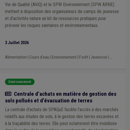
Politique de la ville
(1)
Recouvrement
(1)
Vie de Qualité (AViQ) et le SPW Environnement (SPW ARNE)
Recrutement
(1)
Registre national
(1)
Nucléaire
(1)
mettent à disposition des organisateurs de camps de jeunesse
Mouvement de jeunesse
(1)
Personnel
(1)
Justice
(1)
et d'activités nature un kit de ressources pratiques pour
Mandataire
(1)
Insertion sociale
(1)
Investissement
(1)
prévenir les risques sanitaires et environnementaux.
Implantation commerciale
(1)
Infraction urbanistique
(1)
Éclairage public
(1)
Natura 2000
(1)
Propreté publique
(1)
Habitat léger
(1)
Plan de relance
(1)
Horeca
(1)
3 Juillet 2026
Coût-vérité
(1)
Redevance
(1)
Taxe
(1)
Bâtiment
(1)
Réseau
(1)
Publication
(1)
Bien-être animal
(1)
Alimentation
|
Cours d'eau
|
Environnement
|
Forêt
|
Jeunesse
|
...
Indemnité
(1)
Prostitution
(1)
Recours
(1)
UVCW
(1)
Dératisation
(1)
Alimentation
(1)
Usufruit
(1)
Zone de police
(1)
Trottoir
(1)
TVA
(1)
Véhicule
(1)
Chauffage
(1)
Environnement
Actualité
Centrale d’achats en matière de gestion des
sols pollués et d’évacuation de terres
La centrale d'achats de SPAQuE facilite l'accès à des marchés
relatifs aux études de sols, à la gestion des terres excavées et
à la traçabilité des terres. Elle peut notamment être mobilisée