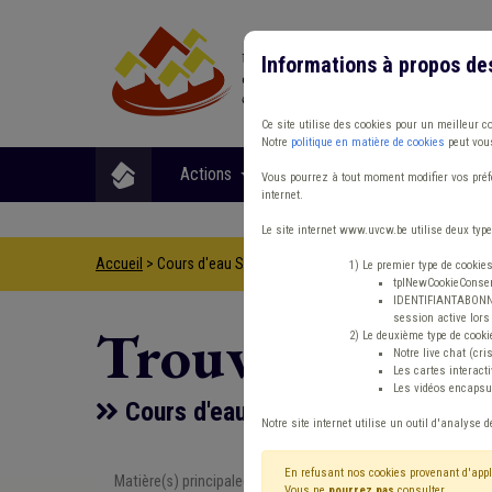
Informations à propos de
Ce site utilise des cookies pour un meilleur c
Notre
politique en matière de cookies
peut vous
Actions
Matières
Format
Vous pourrez à tout moment modifier vos préfé
internet.
Le site internet www.uvcw.be utilise deux type
Accueil
> Cours d'eau Sols Sanction administrative communale
1) Le premier type de cookie
tplNewCookieConsent
IDENTIFIANTABONNE :
session active lors 
Trouver un co
2) Le deuxième type de cooki
Notre live chat (cri
Les cartes interac
Les vidéos encapsul
Cours d'eau Sols Sanction adminis
Notre site internet utilise un outil d'analyse d
En refusant nos cookies provenant d'appl
Matière(s) principale(s)
Type de con
Vous ne
pourrez pas
consulter