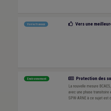
Bonne pratique
Vers une meilleur
Voirie/travaux
Actualité
Protection des sol
Environnement
La nouvelle mesure BCAE5, p
avec une phase transitoire 
SPW-ARNE à ce sujet est di