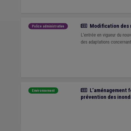
Actualité
Modification des 
Police administrative
L'entrée en vigueur du nou
des adaptations concernant
Article
L’aménagement fon
Environnement
prévention des inond