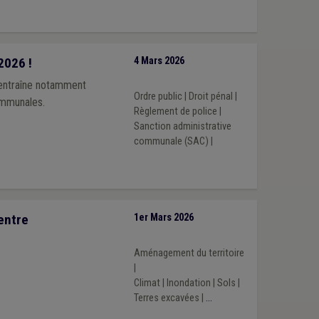
2026 !
4 Mars 2026
 entraîne notamment
Ordre public
|
Droit pénal
|
ommunales.
Règlement de police
|
Sanction administrative
communale (SAC)
|
entre
1er Mars 2026
Aménagement du territoire
|
Climat
|
Inondation
|
Sols
|
Terres excavées
|
...