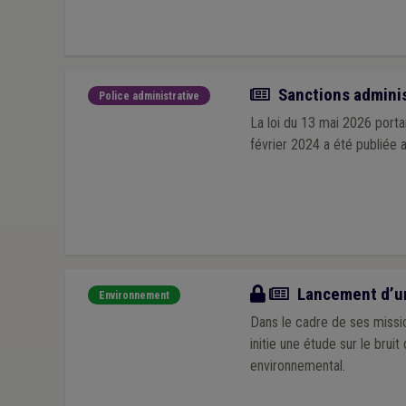
Actualité
Sanctions adminis
Police administrative
La loi du 13 mai 2026 porta
février 2024 a été publiée 
Actualité
Lancement d’une
Environnement
Dans le cadre de ses missio
initie une étude sur le brui
environnemental.