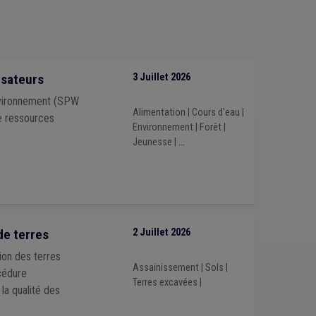
isateurs
3 Juillet 2026
Environnement (SPW
Alimentation
|
Cours d'eau
|
e ressources
Environnement
|
Forêt
|
Jeunesse
|
...
de terres
2 Juillet 2026
ion des terres
Assainissement
|
Sols
|
cédure
Terres excavées
|
la qualité des