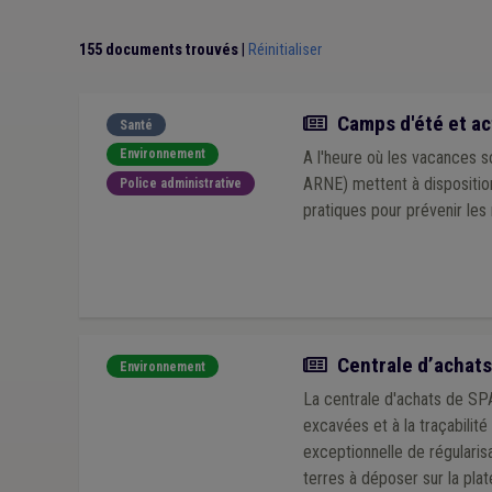
155 documents trouvés
|
Réinitialiser
Actualité
Camps d'été et ac
Santé
Environnement
A l'heure où les vacances 
ARNE) mettent à dispositio
Police administrative
pratiques pour prévenir les
Actualité
Centrale d’achats 
Environnement
La centrale d'achats de SPA
excavées et à la traçabilit
exceptionnelle de régularis
terres à déposer sur la pla