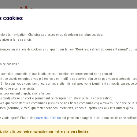
s cookies
Vous travaillez dans un/une
onfort de navigation. Choisissez d'accepter ou de refuser certains cookies.
 aider à faire ce choix.
ions
Publications
Outils
Fiches communa
rences en matière de cookies en cliquant sur le lien "
Cookies: retrait du consentement
" qui s
s de cookies :
 (SAC) Canalisation
s sont dits "essentiels" car le site ne peut fonctionner correctement sans ceux-ci:
 : ce cookie enregistre vos préférences en matière de cookies afin de ne pas vous représenter cette
 lorsque vous vous identifiez sur notre site internet avec votre identifiant et mot de passe, ce co
de votre prochaine visite.
ntenu
es proviennent d'applications tierces :
sp.chat) stocke un cookie permettant de récupérer l'historique de la conversation;
tives qui présentent les communes (issues de nos fiches communales) à travers une carte de la W
ées (YouTube, Viméo) qui reprennent nos interviews, et nos supports liés aux kits numériques.
trative communale (SAC) Canalisation
e visite appelé Plausible (
www.plausible.io
) qui prend en charge le suivi sans cookie et ne collect
ications tierces,
votre navigation sur notre site sera limitée
.
tenu
Avis / Actions