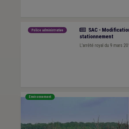
Actualité
SAC - Modification
Police administrative
stationnement
L'arrêté royal du 9 mars 201
Environnement