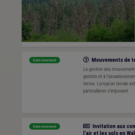
Q/R
Mouvements de terr
Environnement
La gestion des mouvements 
gestion et à l’assainissement des sols et par l’Arrêté du Gouvernement wallon du 5 jui
terres. Lorsqu’un terrain e
particulières s’imposent.
Actualité
Invitation aux com
Environnement
l'air et les sols en Wa