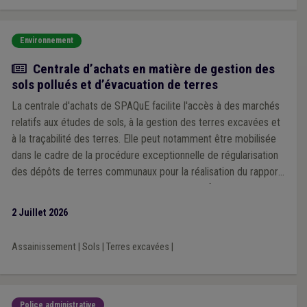
Environnement
Actualité
Centrale d’achats en matière de gestion des
sols pollués et d’évacuation de terres
La centrale d'achats de SPAQuE facilite l'accès à des marchés
relatifs aux études de sols, à la gestion des terres excavées et
à la traçabilité des terres. Elle peut notamment être mobilisée
dans le cadre de la procédure exceptionnelle de régularisation
des dépôts de terres communaux pour la réalisation du rapport
sur la qualité des terres à déposer sur la plateforme Walterre
pour le 30 octobre 2026.
2 Juillet 2026
Assainissement
|
Sols
|
Terres excavées
|
Police administrative