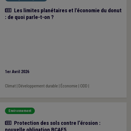
Article
Les limites planétaires et l'économie du donut
: de quoi parle-t-on ?
1er Avril 2026
Climat
|
Développement durable
|
Économie
|
ODD
|
Environnement
Actualité
Protection des sols contre l’érosion :
nouvelle obligation BCAE5