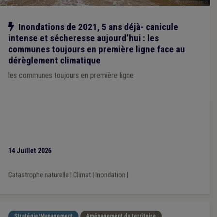
Notre action
Inondations de 2021, 5 ans déjà- canicule
intense et sécheresse aujourd’hui : les
communes toujours en première ligne face au
dérèglement climatique
les communes toujours en première ligne
14 Juillet 2026
Catastrophe naturelle
|
Climat
|
Inondation
|
Stratégie/Management
Aménagement du territoire