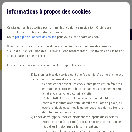
Informations à propos des cookies
Connexion
Vous travaillez dans un/une
Ce site utilise des cookies pour un meilleur confort de navigation. Choisissez
d'accepter ou de refuser certains cookies.
MENU
Notre
politique en matière de cookies
peut vous aider à faire ce choix.
Vous pourrez à tout moment modifier vos préférences en matière de cookies en
cliquant sur le lien "
Cookies: retrait du consentement
" qui se trouve dans le bas de
chaque page du site internet.
Accueil
> Cours d'eau Sols Sanction administrative communale
(SAC) Climat
Le site internet www.uvcw.be utilise deux types de cookies :
1) Le premier type de cookies sont dits "essentiels" car le site ne peut
fonctionner correctement sans ceux-ci:
Trouver un contenu
tplNewCookieConsent : ce cookie enregistre vos préférences
en matière de cookies afin de ne pas vous représenter cette
fenêtre lors de votre prochaine visite.
Cours d'eau Sols Sanction
IDENTIFIANTABONNE : lorsque vous vous identifiez sur
notre site internet avec votre identifiant et mot de passe, ce
administrative communale (SAC) Climat
cookie s'ajoute et permet de garder votre session active lors
de votre prochaine visite.
2) Le deuxième type de cookies proviennent d'applications tierces :
Notre live chat (crisp.chat) stocke un cookie permettant de
Matière(s) principale(s)
récupérer l'historique de la conversation;
Les cartes interactives qui présentent les communes