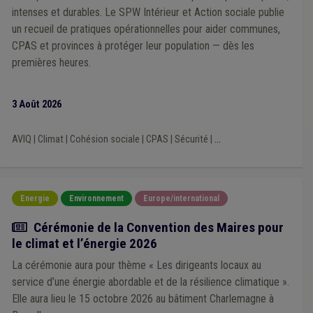
Pesticide
(2)
Photovoltaïque
(2)
intenses et durables. Le SPW Intérieur et Action sociale publie
Établissement classé
(2)
Électricité
(2)
un recueil de pratiques opérationnelles pour aider communes,
Fonction consultative
(2)
Éclairage public
(2)
CPAS et provinces à protéger leur population — dès les
Économie sociale
(2)
Égouttage
(2)
Calamité
(2)
premières heures.
Catastrophe naturelle
(2)
Communication
(2)
Culture
(2)
Développement local
(2)
Cadastre
(2)
CDLD
(2)
Précarité énergétique
(2)
Chauffage
(2)
3 Août 2026
Plan de relance
(2)
Délai
(2)
Isolation
(2)
Incivilité
(2)
Réseau
(2)
Arbres et haies
(2)
UVCW
(2)
AVIQ
|
Climat
|
Cohésion sociale
|
CPAS
|
Sécurité
|
...
Coût-vérité
(1)
Label
(1)
Natura 2000
(1)
Propreté publique
(1)
Bien-être animal
(1)
Énergie renouvelable
(1)
Violence
(1)
Publication
(1)
Indemnité
(1)
Horeca
(1)
Politique agricole économique (PAC)
(1)
Prix
(1)
Energie
Environnement
Europe/international
Prostitution
(1)
Recours
(1)
Sanitaire
(1)
Actualité
Cérémonie de la Convention des Maires pour
Supracommunalité
(1)
Redevance
(1)
Taxe
(1)
FRIC
(1)
le climat et l’énergie 2026
Fusion
(1)
Crise énergétique
(1)
Véhicule
(1)
DynaLo
(1)
Get up Wallonia
(1)
Habitat léger
(1)
La cérémonie aura pour thème « Les dirigeants locaux au
Commerce
(1)
Coopération internationale
(1)
service d’une énergie abordable et de la résilience climatique ».
Droit pénal
(1)
Mobilité active
(1)
Cautionnement
(1)
Elle aura lieu le 15 octobre 2026 au bâtiment Charlemagne à
Chasse
(1)
Chômage
(1)
Agent statutaire
(1)