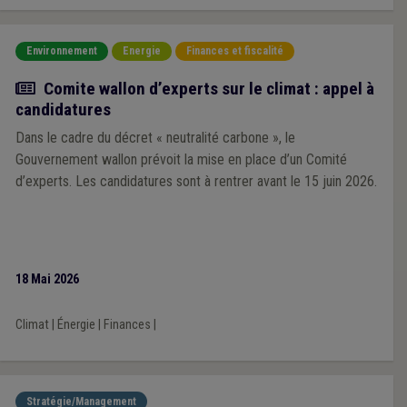
Environnement
Energie
Finances et fiscalité
Actualité
Comite wallon d’experts sur le climat : appel à
candidatures
Dans le cadre du décret « neutralité carbone », le
Gouvernement wallon prévoit la mise en place d’un Comité
d’experts. Les candidatures sont à rentrer avant le 15 juin 2026.
18 Mai 2026
Climat
|
Énergie
|
Finances
|
Stratégie/Management