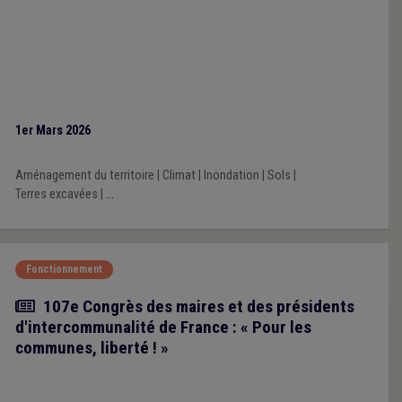
1er Mars 2026
Aménagement du territoire
|
Climat
|
Inondation
|
Sols
|
Terres excavées
|
...
Fonctionnement
Article
107e Congrès des maires et des présidents
d'intercommunalité de France : « Pour les
communes, liberté ! »