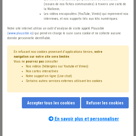
(issues de nos fiches communales) à travers une carte de
Type de contenu
la Wallonie;
Les vidéos encapsulées (YouTube, Viméo) qui reprennent nos
interviews, et nos supports liés aux kits numériques.
Avis / Actions
Notre site internet utilise un outil d'analyse de visite appelé Plausible
Réinitialiser
(
www.plausible.io
) qui prend en charge le suivi sans cookie et ne collecte aucune
donnée personnelle identifiable.
En refusant nos cookies provenant d'applications tierces,
votre
navigation sur notre site sera limitée
.
Filtrer cette requête avec des mots-clés
Vous ne
pourrez pas
consulter
Nos vidéos (hébergées sur Youtube et Vimeo)
Nos cartes interactives
Notre support en ligne (Live chat)
⇒ Climat
(
retirer le mot clé
)
⇒ Sols
(
retirer le mot clé
)
Certains autres services externes utilisant les cookies
Assainissement
(45)
Pollution
(41)
Terres excavées
(37)
⇒ Sanction administrative communale (SAC)
(
retirer le
mot clé
)
Accepter tous les cookies
Refuser les cookies
Développement durable
(33)
Inondation
(31)
Transition
(28)
⇒ Cours d'eau
(
retirer le mot clé
)
ODD
(17)
Convention des Maires
(17)
Environnement
(16)
En savoir plus et personnaliser
A la une
(16)
Déchet
(15)
Chantier
(14)
Eau
(12)
Nos experts associés au terme que
Appel à projet
(12)
Subvention
(10)
Énergie
(10)
vous recherchez
(merci de prendre
Voirie
(10)
Urbanisme
(9)
Mobilité
(9)