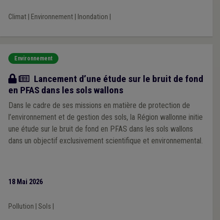
implications pour les communes. Elle se poursuivra par un
Climat
|
Environnement
|
Inondation
|
premier temps d’échanges autour des réalités de terrain et des
défis rencontrés par les communes. Après une pause, une
deuxième partie sera dédiée aux solutions concrètes
d’adaptation et de gestion des risques.
Environnement
Actualité
Lancement d’une étude sur le bruit de fond
en PFAS dans les sols wallons
Dans le cadre de ses missions en matière de protection de
l’environnement et de gestion des sols, la Région wallonne initie
une étude sur le bruit de fond en PFAS dans les sols wallons
dans un objectif exclusivement scientifique et environnemental.
18 Mai 2026
Pollution
|
Sols
|