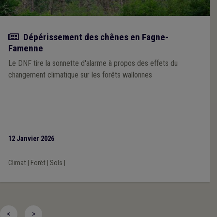
Actualité
Dépérissement des chênes en Fagne-
Famenne
Le DNF tire la sonnette d'alarme à propos des effets du
changement climatique sur les forêts wallonnes
12 Janvier 2026
Climat
|
Forêt
|
Sols
|
<
>