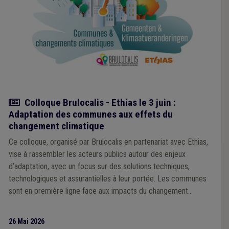
Actualité
Colloque Brulocalis - Ethias le 3 juin :
Adaptation des communes aux effets du
changement climatique
Ce colloque, organisé par Brulocalis en partenariat avec Ethias,
vise à rassembler les acteurs publics autour des enjeux
d’adaptation, avec un focus sur des solutions techniques,
technologiques et assurantielles à leur portée. Les communes
sont en première ligne face aux impacts du changement
climatique, notamment en matière d’îlots de chaleur et
d’inondations. La matinée s’ouvrira par une session de cadrage
26 Mai 2026
consacrée aux principaux risques climatiques et à leurs