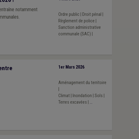
 entraîne notamment
Ordre public
|
Droit pénal
|
ommunales.
Règlement de police
|
Sanction administrative
communale (SAC)
|
entre
1er Mars 2026
Aménagement du territoire
|
Climat
|
Inondation
|
Sols
|
Terres excavées
|
...