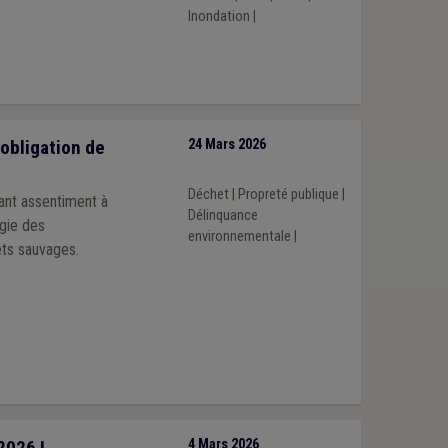
Inondation
|
obligation de
24 Mars 2026
Déchet
|
Propreté publique
|
ant assentiment à
Délinquance
rgie des
environnementale
|
ets sauvages.
2026 !
4 Mars 2026