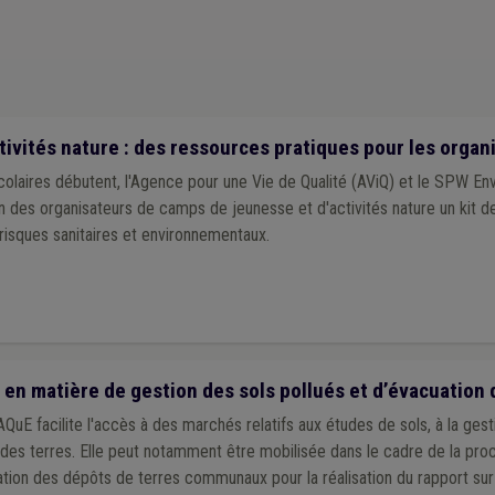
sibilisation
(1)
Publication
(1)
Bien-être animal
(1)
UVCW
(1)
Vignett
Recours
(1)
Sanitaire
(1)
Sécurité routière
(1)
Simplification administra
ational
(1)
Politique de la ville
(1)
Plan de gestion
(1)
Espèce invasive
(1
tivités nature : des ressources pratiques pour les organ
scolaires débutent, l'Agence pour une Vie de Qualité (AViQ) et le SPW 
n des organisateurs de camps de jeunesse et d'activités nature un kit d
 risques sanitaires et environnementaux.
en matière de gestion des sols pollués et d’évacuation 
QuE facilite l'accès à des marchés relatifs aux études de sols, à la gest
é des terres. Elle peut notamment être mobilisée dans le cadre de la pro
ation des dépôts de terres communaux pour la réalisation du rapport sur 