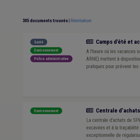
Circulaire budgétaire
(1)
Compensation
(1)
Sen
Informatisation
(1)
ODD
(1)
Prostitution
(1)
Recouvrement
(1)
Recrutement
(1)
Registre n
305 documents trouvés
|
Réinitialiser
Mouvement de jeunesse
(1)
Actualité
Camps d'été et ac
Santé
Environnement
A l'heure où les vacances 
ARNE) mettent à dispositio
Police administrative
pratiques pour prévenir les
Actualité
Centrale d’achats 
Environnement
La centrale d'achats de SPA
excavées et à la traçabilit
exceptionnelle de régularis