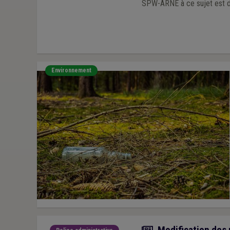
SPW-ARNE à ce sujet est di
Environnement
Actualité
Modification des 