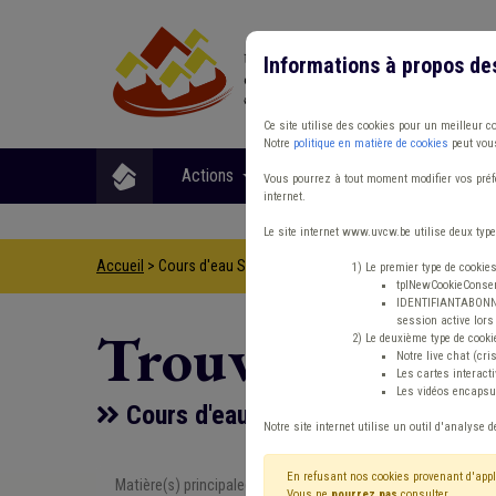
Informations à propos de
Ce site utilise des cookies pour un meilleur c
Notre
politique en matière de cookies
peut vous
Actions
Matières
Format
Vous pourrez à tout moment modifier vos préfé
internet.
Le site internet www.uvcw.be utilise deux type
Accueil
> Cours d'eau Sols Sanction administrative communale
1) Le premier type de cookie
tplNewCookieConsent
IDENTIFIANTABONNE :
session active lors 
Trouver un co
2) Le deuxième type de cooki
Notre live chat (cri
Les cartes interac
Les vidéos encapsul
Cours d'eau Sols Sanction admini
Notre site internet utilise un outil d'analyse d
En refusant nos cookies provenant d'appl
Matière(s) principale(s)
Type de con
Vous ne
pourrez pas
consulter