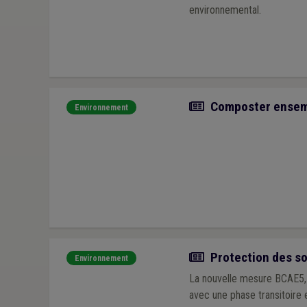
environnemental.
Article
Composter ensembl
Environnement
Actualité
Protection des sol
Environnement
La nouvelle mesure BCAE5, p
avec une phase transitoire 