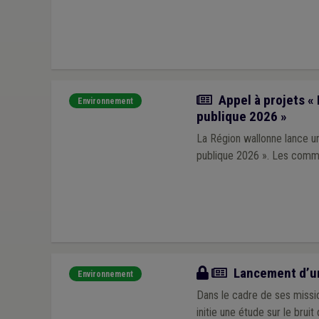
Actualité
Appel à projets «
Environnement
publique 2026 »
La Région wallonne lance un
publique 202
Actualité
Lancement d’une
Environnement
Dans le cadre de ses missio
initie une étude sur le brui