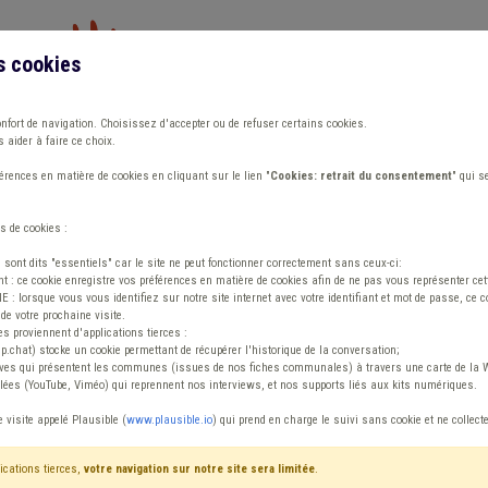
s cookies
Vous travaillez dans un/une
onfort de navigation. Choisissez d'accepter ou de refuser certains cookies.
 aider à faire ce choix.
ions
Publications
Outils
Fiches communa
rences en matière de cookies en cliquant sur le lien "
Cookies: retrait du consentement
" qui s
s de cookies :
 (SAC) Déchet
s sont dits "essentiels" car le site ne peut fonctionner correctement sans ceux-ci:
 : ce cookie enregistre vos préférences en matière de cookies afin de ne pas vous représenter cette
 lorsque vous vous identifiez sur notre site internet avec votre identifiant et mot de passe, ce co
de votre prochaine visite.
ntenu
es proviennent d'applications tierces :
sp.chat) stocke un cookie permettant de récupérer l'historique de la conversation;
tives qui présentent les communes (issues de nos fiches communales) à travers une carte de la W
ées (YouTube, Viméo) qui reprennent nos interviews, et nos supports liés aux kits numériques.
strative communale (SAC) Déchet
e visite appelé Plausible (
www.plausible.io
) qui prend en charge le suivi sans cookie et ne collect
ications tierces,
votre navigation sur notre site sera limitée
.
tenu
Avis / Actions