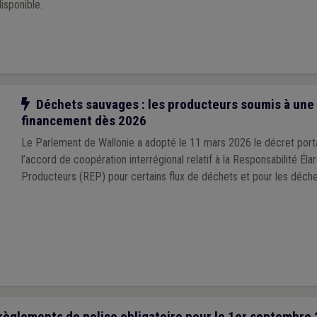
sponible.
Notre action
Déchets sauvages : les producteurs soumis à une 
financement dès 2026
Le Parlement de Wallonie a adopté le 11 mars 2026 le décret port
l’accord de coopération interrégional relatif à la Responsabilité Éla
Producteurs (REP) pour certains flux de déchets et pour les déch
règlements de police obligatoire pour le 1er septembre 