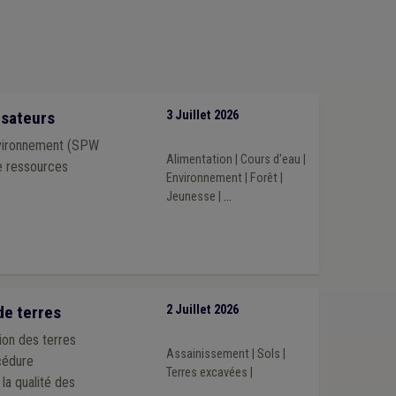
e
(1)
Espace vert
(1)
Horeca
(1)
Indemnité
(1)
tive
(1)
Règlement taxe
(1)
Recette
(1)
)
Publicité
(1)
Protection civile
(1)
isateurs
3 Juillet 2026
Environnement (SPW
Alimentation
|
Cours d'eau
|
e ressources
Environnement
|
Forêt
|
Jeunesse
|
...
de terres
2 Juillet 2026
ion des terres
Assainissement
|
Sols
|
cédure
Terres excavées
|
la qualité des