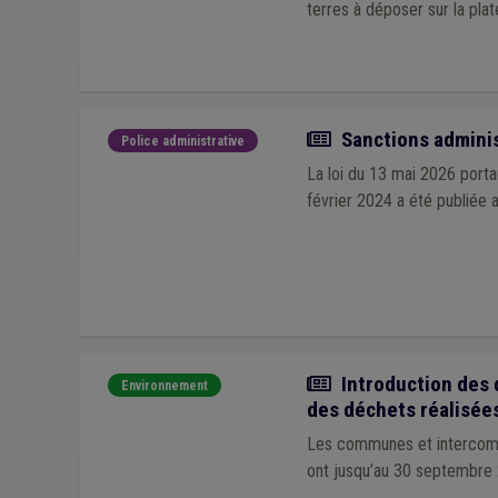
terres à déposer sur la pla
Actualité
Sanctions adminis
Police administrative
La loi du 13 mai 2026 porta
février 2024 a été publiée 
Actualité
Introduction des 
Environnement
des déchets réalisée
Les communes et intercommu
ont jusqu’au 30 septembre 