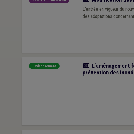
Police administrative
L'entrée en vigueur du nou
des adaptations concernant
Article
L’aménagement fon
Environnement
prévention des inond