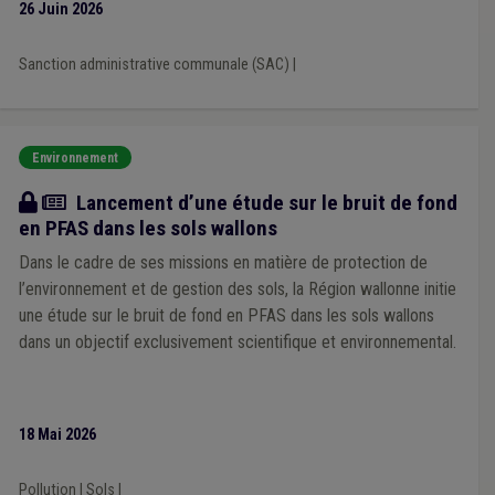
Adjudication
(1)
Catastrophe naturelle
(1)
Cadastre
(1)
26 Juin 2026
Bourgmestre
(1)
Chasse
(1)
Cohésion sociale
(1)
Collaboration transfrontalière
(1)
Concession
(1)
Sanction administrative communale (SAC)
|
Habitat léger
(1)
Ukraine
(1)
Crise énergétique
(1)
A la une
(1)
Véhicule
(1)
Chauffage
(1)
Natura 2000
(1)
Propreté publique
(1)
Coût-vérité
(1)
Allocation sociale
(1)
Amiante
(1)
Aide à l'emploi
(1)
Environnement
TIC
(1)
Dératisation
(1)
Attribution de marché
(1)
Calcul des ressources
(1)
Carburant
(1)
Actualité
Lancement d’une étude sur le bruit de fond
Temps de travail
(1)
Titre-service
(1)
Tourisme
(1)
en PFAS dans les sols wallons
Transfrontalier
(1)
Travaux publics
(1)
Trottoir
(1)
TVA
(1)
Usufruit
(1)
Zone de police
(1)
AVIQ
(1)
Dans le cadre de ses missions en matière de protection de
Sous-traitance
(1)
Salaire
(1)
Indexation
(1)
l’environnement et de gestion des sols, la Région wallonne initie
Programme européen
(1)
Prostitution
(1)
une étude sur le bruit de fond en PFAS dans les sols wallons
Bien-être animal
(1)
Horodateur
(1)
Night-shop
(1)
dans un objectif exclusivement scientifique et environnemental.
Notaire
(1)
ODD
(1)
Exportation
(1)
FEDER
(1)
GRAPA
(1)
18 Mai 2026
Pollution
|
Sols
|