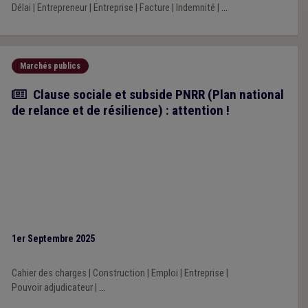
Délai
|
Entrepreneur
|
Entreprise
|
Facture
|
Indemnité
|
...
Marchés publics
Article
Clause sociale et subside PNRR (Plan national
de relance et de résilience) : attention !
1er Septembre 2025
Cahier des charges
|
Construction
|
Emploi
|
Entreprise
|
Pouvoir adjudicateur
|
...