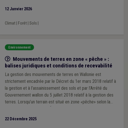
12 Janvier 2026
Climat
|
Forêt
|
Sols
|
Environnement
Q/R
Mouvements de terres en zone « pêche » :
balises juridiques et conditions de recevabilité
La gestion des mouvements de terres en Wallonie est
strictement encadrée par le Décret du 1er mars 2018 relatif à
la gestion et à l’assainissement des sols et par l’Arrêté du
Gouvernement wallon du 5 juillet 2018 relatif à la gestion des
terres. Lorsqu’un terrain est situé en zone «pêche» selon la
Banque de Données de l’État des Sols, des obligations
particulières s’imposent.
22 Décembre 2025