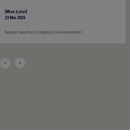
[Mise à jour]
23 Mai 2025
Banque carrefour
|
Entreprise
|
Environnement
|
<
>