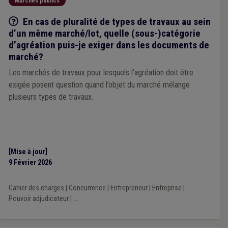
Marchés publics
Q/R
En cas de pluralité de types de travaux au sein
d’un même marché/lot, quelle (sous-)catégorie
d’agréation puis-je exiger dans les documents de
marché?
Les marchés de travaux pour lesquels l’agréation doit être
exigée posent question quand l’objet du marché mélange
plusieurs types de travaux.
[Mise à jour]
9 Février 2026
Cahier des charges
|
Concurrence
|
Entrepreneur
|
Entreprise
|
Pouvoir adjudicateur
|
...