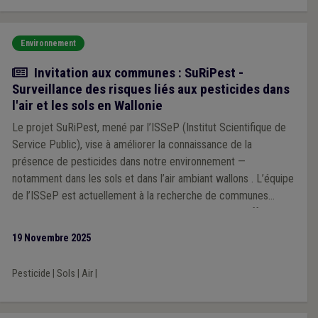
Environnement
Actualité
Invitation aux communes : SuRiPest -
Surveillance des risques liés aux pesticides dans
l'air et les sols en Wallonie
Le projet SuRiPest, mené par l’ISSeP (Institut Scientifique de
Service Public), vise à améliorer la connaissance de la
présence de pesticides dans notre environnement —
notamment dans les sols et dans l’air ambiant wallons . L’équipe
de l’ISSeP est actuellement à la recherche de communes
volontaires pour participer à cette démarche, ce qui offrira
l’opportunité de contribuer à une meilleure connaissance de la
19 Novembre 2025
présence de pesticides dans les sols wallons.
Pesticide
|
Sols
|
Air
|