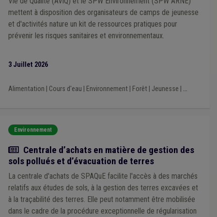
Vie de Qualité (AViQ) et le SPW Environnement (SPW ARNE)
Chômage
(3)
Éclairage public
(3)
Air
(3)
mettent à disposition des organisateurs de camps de jeunesse
Bibliothèque
(3)
Bien-être au travail
(3)
Budget
(3)
et d'activités nature un kit de ressources pratiques pour
CDLD
(3)
Code de la route
(3)
Centre culturel
(3)
prévenir les risques sanitaires et environnementaux.
Dépense
(3)
Biodiversité
(3)
Télétravail
(3)
Piscine
(3)
UVCW
(3)
Bâtiment
(3)
Dette
(3)
Économie circulaire
(3)
Informatisation
(3)
Incivilité
(2)
3 Juillet 2026
Horeca
(2)
Réseau
(2)
Sensibilisation
(2)
Publication
(2)
Procédure négociée
(2)
Recours
(2)
Alimentation
|
Cours d'eau
|
Environnement
|
Forêt
|
Jeunesse
|
...
Article 60/61
(2)
Circuit court
(2)
Alimentation
(2)
Mazout
(2)
Get up Wallonia
(2)
Cautionnement
(2)
Calamité
(2)
Administration
(2)
Association sans but lucratif (ASBL)
(2)
Égouttage
(2)
Environnement
Enseignement
(2)
Établissement classé
(2)
Communication
(2)
Culture
(2)
Responsabilité
(2)
Actualité
Centrale d’achats en matière de gestion des
Règlement de police
(2)
sols pollués et d’évacuation de terres
Société de logement de service public (SLSP)
(2)
Précompte
(2)
Pêche
(2)
Pension
(2)
Pesticide
(2)
La centrale d'achats de SPAQuE facilite l'accès à des marchés
International
(2)
Jeunesse
(2)
Mobilier urbain
(2)
relatifs aux études de sols, à la gestion des terres excavées et
Mobilité
(2)
Nature
(2)
Gouvernance
(2)
Hôpital
(2)
à la traçabilité des terres. Elle peut notamment être mobilisée
Immobilier
(2)
Implantation commerciale
(1)
Incendie
(1)
dans le cadre de la procédure exceptionnelle de régularisation
Infraction urbanistique
(1)
Fonction publique
(1)