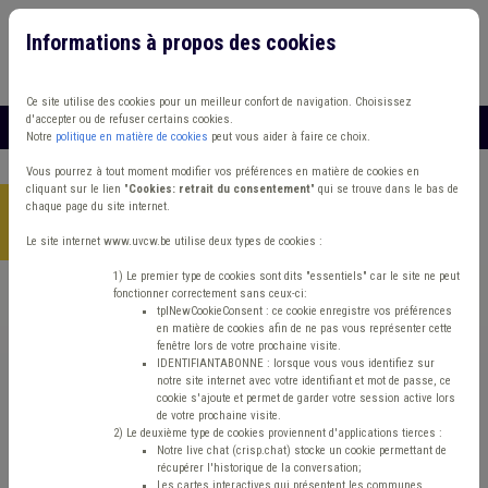
Informations à propos des cookies
Connexion
Vous travaillez dans un/une
Ce site utilise des cookies pour un meilleur confort de navigation. Choisissez
d'accepter ou de refuser certains cookies.
MENU
Notre
politique en matière de cookies
peut vous aider à faire ce choix.
Vous pourrez à tout moment modifier vos préférences en matière de cookies en
cliquant sur le lien "
Cookies: retrait du consentement
" qui se trouve dans le bas de
chaque page du site internet.
Accueil
> Cours d'eau Sols Sanction administrative communale
(SAC) Entreprise
Le site internet www.uvcw.be utilise deux types de cookies :
1) Le premier type de cookies sont dits "essentiels" car le site ne peut
fonctionner correctement sans ceux-ci:
Trouver un contenu
tplNewCookieConsent : ce cookie enregistre vos préférences
en matière de cookies afin de ne pas vous représenter cette
fenêtre lors de votre prochaine visite.
Cours d'eau Sols Sanction
IDENTIFIANTABONNE : lorsque vous vous identifiez sur
notre site internet avec votre identifiant et mot de passe, ce
administrative communale (SAC)
cookie s'ajoute et permet de garder votre session active lors
de votre prochaine visite.
Entreprise
2) Le deuxième type de cookies proviennent d'applications tierces :
Notre live chat (crisp.chat) stocke un cookie permettant de
récupérer l'historique de la conversation;
Les cartes interactives qui présentent les communes