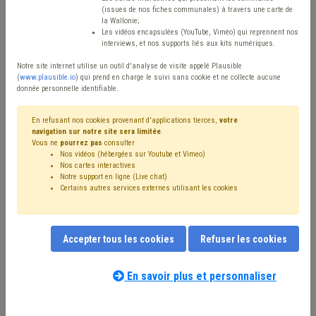
Matière(s) principale(s)
(issues de nos fiches communales) à travers une carte de
la Wallonie;
Les vidéos encapsulées (YouTube, Viméo) qui reprennent nos
Type de contenu
interviews, et nos supports liés aux kits numériques.
Avis / Actions
Notre site internet utilise un outil d'analyse de visite appelé Plausible
(
www.plausible.io
) qui prend en charge le suivi sans cookie et ne collecte aucune
donnée personnelle identifiable.
Réinitialiser
En refusant nos cookies provenant d'applications tierces,
votre
navigation sur notre site sera limitée
.
Vous ne
pourrez pas
consulter
Filtrer cette requête avec des mots-clés
Nos vidéos (hébergées sur Youtube et Vimeo)
Nos cartes interactives
Notre support en ligne (Live chat)
Certains autres services externes utilisant les cookies
⇒ Entreprise
(
retirer le mot clé
)
⇒ Sols
(
retirer le mot clé
)
Assainissement
(44)
Pollution
(40)
Terres excavées
(37)
⇒ Sanction administrative communale (SAC)
(
retirer le
Accepter tous les cookies
Refuser les cookies
mot clé
)
Coronavirus
(29)
⇒ Cours d'eau
(
retirer le mot clé
)
Inondation
(22)
Économie
(21)
Emploi
(21)
En savoir plus et personnaliser
Déchet
(18)
Chantier
(18)
Commerce
(17)
Entrepreneur
(15)
Pouvoir adjudicateur
(13)
Voirie
(13)
Notre expert(e) associé(e) au terme