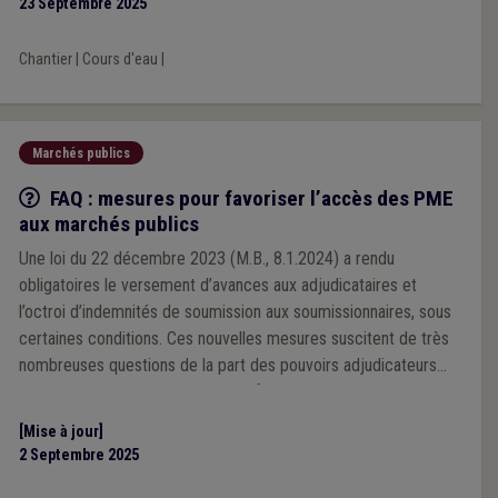
23 Septembre 2025
Chantier
|
Cours d'eau
|
Marchés publics
Q/R
FAQ : mesures pour favoriser l’accès des PME
aux marchés publics
Une loi du 22 décembre 2023 (M.B., 8.1.2024) a rendu
obligatoires le versement d’avances aux adjudicataires et
l’octroi d’indemnités de soumission aux soumissionnaires, sous
certaines conditions. Ces nouvelles mesures suscitent de très
nombreuses questions de la part des pouvoirs adjudicateurs
locaux. Nous vous proposons une foire aux questions,
susceptible d’être mise à jour, les regroupant.
[Mise à jour]
2 Septembre 2025