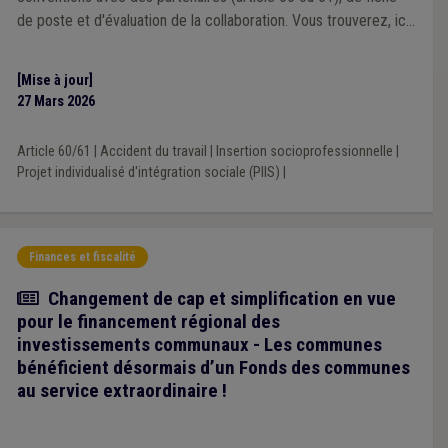
de poste et d'évaluation de la collaboration. Vous trouverez, ici,
les modèles de contrats et de conventions de mise à
disposition pour les "Article 60, § 7". Les modèles de
[Mise à jour]
conventions ont été adaptés suite à la réforme de 2025.
27 Mars 2026
Article 60/61
|
Accident du travail
|
Insertion socioprofessionnelle
|
Projet individualisé d'intégration sociale (PIIS)
|
Finances et fiscalité
Article
Changement de cap et simplification en vue
pour le financement régional des
investissements communaux - Les communes
bénéficient désormais d’un Fonds des communes
au service extraordinaire !