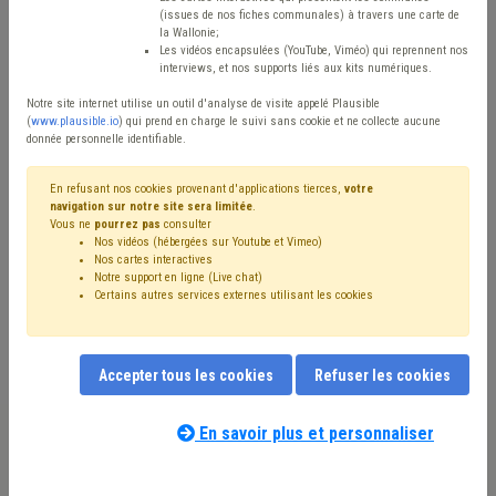
Matière(s) principale(s)
(issues de nos fiches communales) à travers une carte de
la Wallonie;
Les vidéos encapsulées (YouTube, Viméo) qui reprennent nos
Type de contenu
interviews, et nos supports liés aux kits numériques.
Avis / Actions
Notre site internet utilise un outil d'analyse de visite appelé Plausible
(
www.plausible.io
) qui prend en charge le suivi sans cookie et ne collecte aucune
donnée personnelle identifiable.
Réinitialiser
En refusant nos cookies provenant d'applications tierces,
votre
navigation sur notre site sera limitée
.
Vous ne
pourrez pas
consulter
Filtrer cette requête avec des mots-clés
Nos vidéos (hébergées sur Youtube et Vimeo)
Nos cartes interactives
Notre support en ligne (Live chat)
Certains autres services externes utilisant les cookies
⇒ Circulaire budgétaire
(
retirer le mot clé
)
⇒ Dette
(
retirer le mot clé
)
⇒ Banque
(
retirer le mot clé
)
Budget
(23)
Investissement
(18)
Recette
(12)
Accepter tous les cookies
Refuser les cookies
Taxe
(11)
Dépense
(10)
⇒ Projet individualisé d'intégration sociale (PIIS)
(
retirer
le mot clé
)
En savoir plus et personnaliser
Emprunt
(9)
Subvention
(8)
Coronavirus
(7)
Redevance
(6)
Plan de gestion
(6)
Finances
(5)
Nos experts associés au terme que