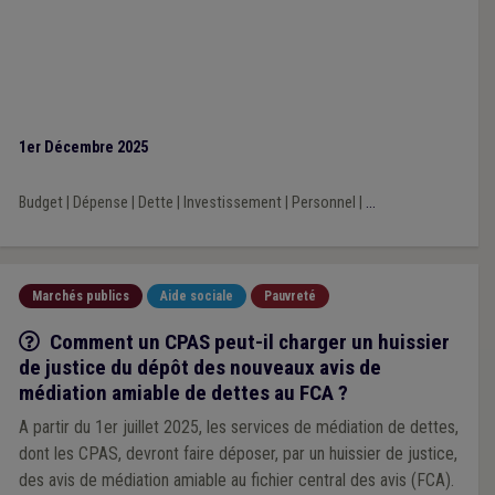
1er Décembre 2025
Budget
|
Dépense
|
Dette
|
Investissement
|
Personnel
|
...
Marchés publics
Aide sociale
Pauvreté
Q/R
Comment un CPAS peut-il charger un huissier
de justice du dépôt des nouveaux avis de
médiation amiable de dettes au FCA ?
A partir du 1er juillet 2025, les services de médiation de dettes,
dont les CPAS, devront faire déposer, par un huissier de justice,
des avis de médiation amiable au fichier central des avis (FCA).