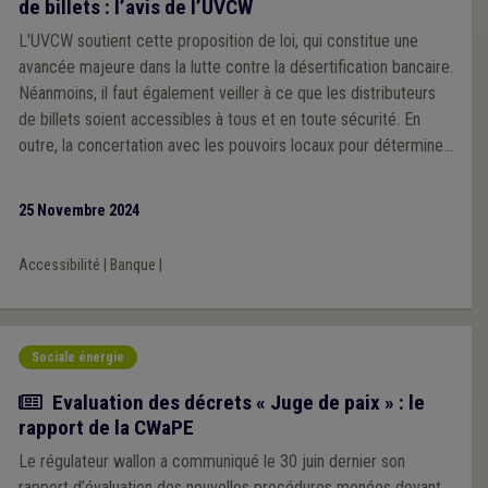
de billets : l’avis de l’UVCW
L'UVCW soutient cette proposition de loi, qui constitue une
avancée majeure dans la lutte contre la désertification bancaire.
Néanmoins, il faut également veiller à ce que les distributeurs
de billets soient accessibles à tous et en toute sécurité. En
outre, la concertation avec les pouvoirs locaux pour déterminer
les emplacements des ATM doit être assurée.
25 Novembre 2024
Accessibilité
|
Banque
|
Sociale énergie
Actualité
Evaluation des décrets « Juge de paix » : le
rapport de la CWaPE
Le régulateur wallon a communiqué le 30 juin dernier son
rapport d’évaluation des nouvelles procédures menées devant