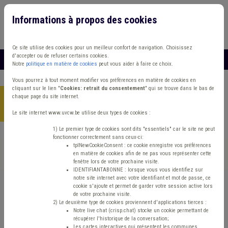
Informations à propos des cookies
Connexion
Vous travaillez dans un/une
Ce site utilise des cookies pour un meilleur confort de navigation. Choisissez
d'accepter ou de refuser certains cookies.
MENU
Notre
politique en matière de cookies
peut vous aider à faire ce choix.
Vous pourrez à tout moment modifier vos préférences en matière de cookies en
cliquant sur le lien "
Cookies: retrait du consentement
" qui se trouve dans le bas de
chaque page du site internet.
Accueil
> Dette Banque Circulaire budgétaire Projet individualisé
d'intégration sociale (PIIS)
Le site internet www.uvcw.be utilise deux types de cookies :
1) Le premier type de cookies sont dits "essentiels" car le site ne peut
fonctionner correctement sans ceux-ci:
Trouver un contenu
tplNewCookieConsent : ce cookie enregistre vos préférences
en matière de cookies afin de ne pas vous représenter cette
fenêtre lors de votre prochaine visite.
Dette Banque Circulaire budgétaire
IDENTIFIANTABONNE : lorsque vous vous identifiez sur
notre site internet avec votre identifiant et mot de passe, ce
Projet individualisé d'intégration sociale
cookie s'ajoute et permet de garder votre session active lors
de votre prochaine visite.
(PIIS)
2) Le deuxième type de cookies proviennent d'applications tierces :
Notre live chat (crisp.chat) stocke un cookie permettant de
récupérer l'historique de la conversation;
Les cartes interactives qui présentent les communes