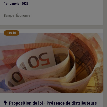
1er Janvier 2025
Banque
|
Économie
|
Ruralité
Notre action
Proposition de loi - Présence de distributeurs