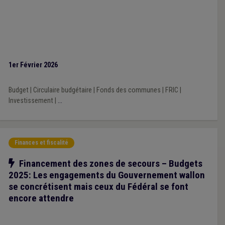
1er Février 2026
Budget
|
Circulaire budgétaire
|
Fonds des communes
|
FRIC
|
Investissement
|
...
Finances et fiscalité
Notre action
Financement des zones de secours – Budgets
2025: Les engagements du Gouvernement wallon
se concrétisent mais ceux du Fédéral se font
encore attendre