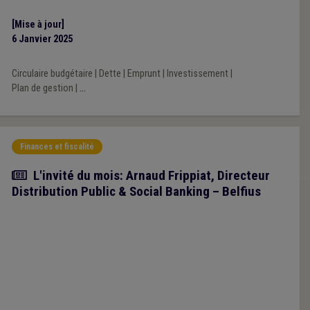
15,5 % pour les communes sous plan de gestion.
[Mise à jour]
6 Janvier 2025
Circulaire budgétaire
|
Dette
|
Emprunt
|
Investissement
|
Plan de gestion
|
...
Finances et fiscalité
Article
L'invité du mois: Arnaud Frippiat, Directeur
Distribution Public & Social Banking – Belfius