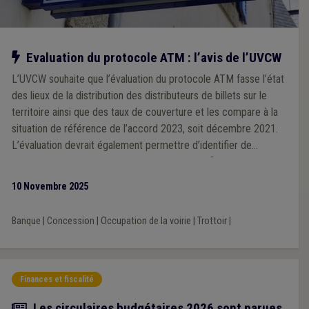
Notre action
Evaluation du protocole ATM : l’avis de l’UVCW
L’UVCW souhaite que l’évaluation du protocole ATM fasse l’état
des lieux de la distribution des distributeurs de billets sur le
territoire ainsi que des taux de couverture et les compare à la
situation de référence de l’accord 2023, soit décembre 2021.
L’évaluation devrait également permettre d’identifier de
manière objective les zones mal desservies afin de pouvoir
définir des actions permettant d’améliorer la situation.
10 Novembre 2025
Banque
|
Concession
|
Occupation de la voirie
|
Trottoir
|
Finances et fiscalité
Actualité
Les circulaires budgétaires 2026 sont parues