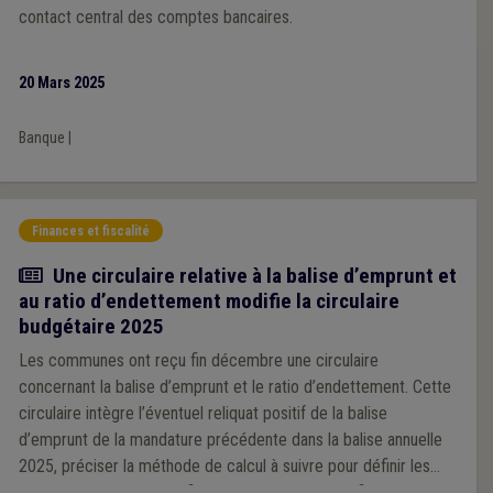
contact central des comptes bancaires.
20 Mars 2025
Banque
|
Finances et fiscalité
Actualité
Une circulaire relative à la balise d’emprunt et
au ratio d’endettement modifie la circulaire
budgétaire 2025
Les communes ont reçu fin décembre une circulaire
concernant la balise d’emprunt et le ratio d’endettement. Cette
circulaire intègre l’éventuel reliquat positif de la balise
d’emprunt de la mandature précédente dans la balise annuelle
2025, préciser la méthode de calcul à suivre pour définir les
ratios d’endettement et fixe le ratio des charges financières à