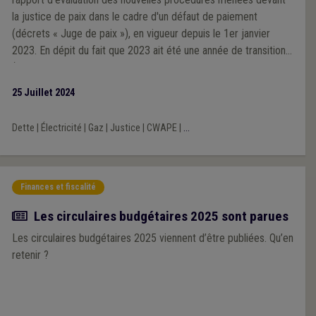
la justice de paix dans le cadre d'un défaut de paiement
(décrets « Juge de paix »), en vigueur depuis le 1er janvier
2023. En dépit du fait que 2023 ait été une année de transition
(impacts de la crise énergétique, blocages importants et
multiples liés à la plateforme Atrias), les chiffres et retours de
25 Juillet 2024
terrain restent interpellants. Au terme de son analyse, la CWaPE
conclut que des ajustements aux décrets sont nécessaires afin
Dette
|
Électricité
|
Gaz
|
Justice
|
CWAPE
|
...
que ceux-ci puissent atteindre les objectifs fixés par le
législateur, également dans une optique de protection du
consommateur et d’équilibre du marché.
Finances et fiscalité
Actualité
Les circulaires budgétaires 2025 sont parues
Les circulaires budgétaires 2025 viennent d’être publiées. Qu’en
retenir ?