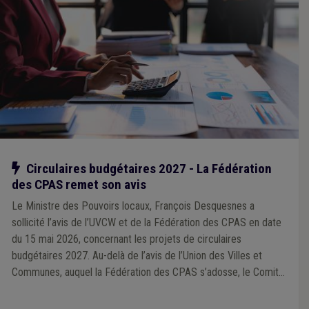
Notre action
Circulaires budgétaires 2027 - La Fédération
des CPAS remet son avis
Le Ministre des Pouvoirs locaux, François Desquesnes a
sollicité l’avis de l’UVCW et de la Fédération des CPAS en date
du 15 mai 2026, concernant les projets de circulaires
budgétaires 2027. Au-delà de l’avis de l’Union des Villes et
Communes, auquel la Fédération des CPAS s’adosse, le Comité
directeur de la Fédération des CPAS, réuni le 18 juin, a transmis
son avis reprenant les considérations propres aux CPAS.