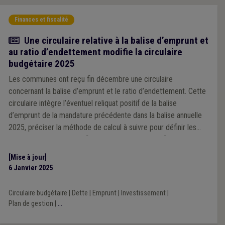
Finances et fiscalité
Actualité
Une circulaire relative à la balise d’emprunt et
au ratio d’endettement modifie la circulaire
budgétaire 2025
Les communes ont reçu fin décembre une circulaire
concernant la balise d’emprunt et le ratio d’endettement. Cette
circulaire intègre l’éventuel reliquat positif de la balise
d’emprunt de la mandature précédente dans la balise annuelle
2025, préciser la méthode de calcul à suivre pour définir les
ratios d’endettement et fixe le ratio des charges financières à
15,5 % pour les communes sous plan de gestion.
[Mise à jour]
6 Janvier 2025
Circulaire budgétaire
|
Dette
|
Emprunt
|
Investissement
|
Plan de gestion
|
...