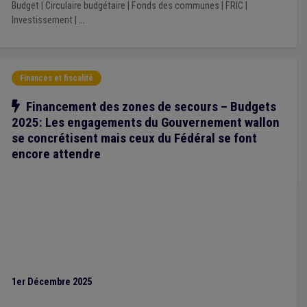
Budget
|
Circulaire budgétaire
|
Fonds des communes
|
FRIC
|
Investissement
|
...
Finances et fiscalité
Notre action
Financement des zones de secours – Budgets
2025: Les engagements du Gouvernement wallon
se concrétisent mais ceux du Fédéral se font
encore attendre
1er Décembre 2025