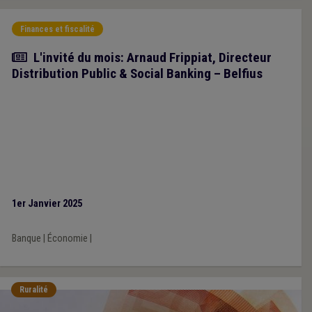
Finances et fiscalité
Article
L'invité du mois: Arnaud Frippiat, Directeur
Distribution Public & Social Banking – Belfius
1er Janvier 2025
Banque
|
Économie
|
Ruralité