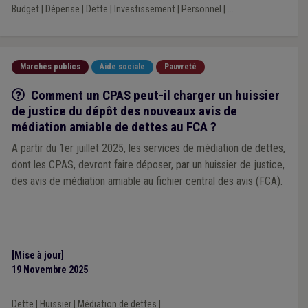
Budget
|
Dépense
|
Dette
|
Investissement
|
Personnel
|
...
Marchés publics
Aide sociale
Pauvreté
Q/R
Comment un CPAS peut-il charger un huissier
de justice du dépôt des nouveaux avis de
médiation amiable de dettes au FCA ?
A partir du 1er juillet 2025, les services de médiation de dettes,
dont les CPAS, devront faire déposer, par un huissier de justice,
des avis de médiation amiable au fichier central des avis (FCA).
[Mise à jour]
19 Novembre 2025
Dette
|
Huissier
|
Médiation de dettes
|