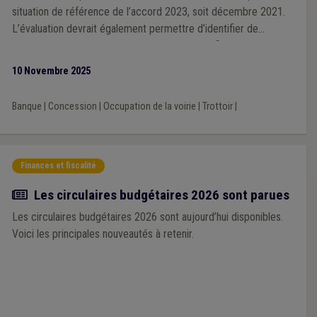
situation de référence de l’accord 2023, soit décembre 2021.
L’évaluation devrait également permettre d’identifier de
manière objective les zones mal desservies afin de pouvoir
définir des actions permettant d’améliorer la situation.
10 Novembre 2025
Banque
|
Concession
|
Occupation de la voirie
|
Trottoir
|
Finances et fiscalité
Actualité
Les circulaires budgétaires 2026 sont parues
Les circulaires budgétaires 2026 sont aujourd’hui disponibles.
Voici les principales nouveautés à retenir.