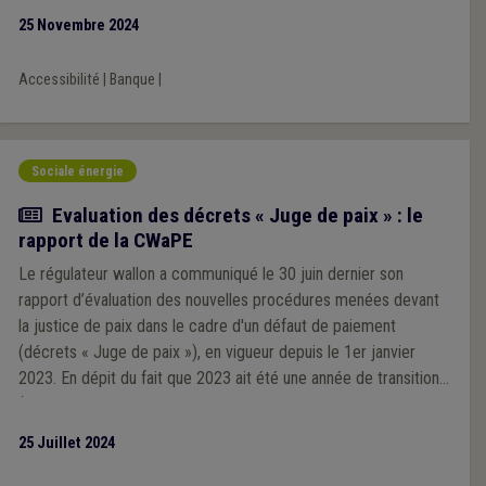
25 Novembre 2024
Accessibilité
|
Banque
|
Sociale énergie
Actualité
Evaluation des décrets « Juge de paix » : le
rapport de la CWaPE
Le régulateur wallon a communiqué le 30 juin dernier son
rapport d’évaluation des nouvelles procédures menées devant
la justice de paix dans le cadre d'un défaut de paiement
(décrets « Juge de paix »), en vigueur depuis le 1er janvier
2023. En dépit du fait que 2023 ait été une année de transition
(impacts de la crise énergétique, blocages importants et
multiples liés à la plateforme Atrias), les chiffres et retours de
25 Juillet 2024
terrain restent interpellants. Au terme de son analyse, la CWaPE
conclut que des ajustements aux décrets sont nécessaires afin