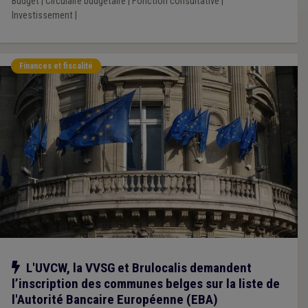
Budget
|
Circulaire budgétaire
|
Fonction consultative
|
Investissement
|
Finances et fiscalité
Notre action
L'UVCW, la VVSG et Brulocalis demandent
l’inscription des communes belges sur la liste de
l'Autorité Bancaire Européenne (EBA)