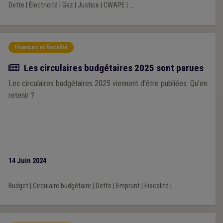
Dette
|
Électricité
|
Gaz
|
Justice
|
CWAPE
|
...
que ceux-ci puissent atteindre les objectifs fixés par le
législateur, également dans une optique de protection du
consommateur et d’équilibre du marché.
Finances et fiscalité
Actualité
Les circulaires budgétaires 2025 sont parues
Les circulaires budgétaires 2025 viennent d’être publiées. Qu’en
retenir ?
14 Juin 2024
Budget
|
Circulaire budgétaire
|
Dette
|
Emprunt
|
Fiscalité
|
...