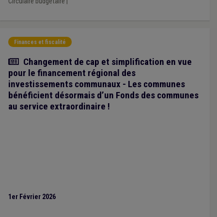
Circulaire budgétaire
|
Finances et fiscalité
Article
Changement de cap et simplification en vue
pour le financement régional des
investissements communaux - Les communes
bénéficient désormais d’un Fonds des communes
au service extraordinaire !
1er Février 2026