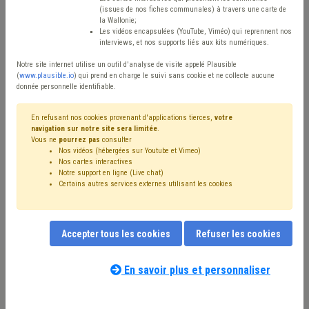
(issues de nos fiches communales) à travers une carte de
Avis / Actions
la Wallonie;
Les vidéos encapsulées (YouTube, Viméo) qui reprennent nos
Réinitialiser
interviews, et nos supports liés aux kits numériques.
Notre site internet utilise un outil d'analyse de visite appelé Plausible
(
www.plausible.io
) qui prend en charge le suivi sans cookie et ne collecte aucune
donnée personnelle identifiable.
Filtrer cette requête avec des mots-clés
En refusant nos cookies provenant d'applications tierces,
votre
navigation sur notre site sera limitée
.
Vous ne
pourrez pas
consulter
⇒ Circulaire budgétaire
(
retirer le mot clé
)
Nos vidéos (hébergées sur Youtube et Vimeo)
⇒ Dette
(
retirer le mot clé
)
⇒ Banque
(
retirer le mot clé
)
Nos cartes interactives
Budget
(23)
Investissement
(17)
Recette
(12)
Notre support en ligne (Live chat)
Certains autres services externes utilisant les cookies
Taxe
(11)
Dépense
(10)
Emprunt
(9)
Subvention
(7)
Plan de gestion
(6)
Coronavirus
(6)
Redevance
(6)
Fiscalité
(5)
Pension
(4)
Finances
(4)
Personnel
(4)
Recouvrement
(4)
Économie
(4)
Électricité
(4)
Accepter tous les cookies
Refuser les cookies
Entreprise
(4)
Fonds des communes
(4)
Nos experts associés au terme que
Fracture numérique
(4)
Subside
(4)
vous recherchez
(merci de prendre
En savoir plus et personnaliser
Pouvoir adjudicateur
(3)
FRIC
(3)
Comptabilité
(3)
connaissance de notre
politique d'assistance-
CDLD
(3)
CPAS
(3)
Accessibilité
(3)
APE
(3)
conseil
) :
Compensation
(3)
Tutelle
(3)
Trottoir
(2)