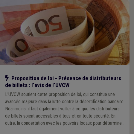
Notre action
Proposition de loi - Présence de distributeurs
de billets : l’avis de l’UVCW
L'UVCW soutient cette proposition de loi, qui constitue une
avancée majeure dans la lutte contre la désertification bancaire.
Néanmoins, il faut également veiller à ce que les distributeurs
de billets soient accessibles à tous et en toute sécurité. En
outre, la concertation avec les pouvoirs locaux pour déterminer
les emplacements des ATM doit être assurée.