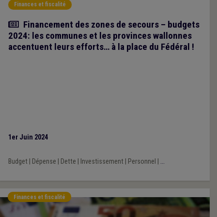
Finances et fiscalité
Article
Financement des zones de secours – budgets
2024: les communes et les provinces wallonnes
accentuent leurs efforts… à la place du Fédéral !
1er Juin 2024
Budget
|
Dépense
|
Dette
|
Investissement
|
Personnel
|
...
Finances et fiscalité