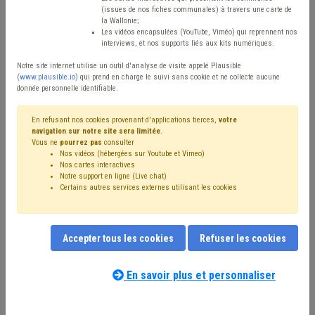
Type de contenu
(issues de nos fiches communales) à travers une carte de
la Wallonie;
Avis / Actions
Les vidéos encapsulées (YouTube, Viméo) qui reprennent nos
interviews, et nos supports liés aux kits numériques.
Réinitialiser
Notre site internet utilise un outil d'analyse de visite appelé Plausible
(
www.plausible.io
) qui prend en charge le suivi sans cookie et ne collecte aucune
donnée personnelle identifiable.
Filtrer cette requête avec des mots-clés
En refusant nos cookies provenant d'applications tierces,
votre
navigation sur notre site sera limitée
.
Vous ne
pourrez pas
consulter
Nos vidéos (hébergées sur Youtube et Vimeo)
⇒ Dette
(
retirer le mot clé
)
⇒ Banque
(
retirer le mot clé
)
Nos cartes interactives
Notre support en ligne (Live chat)
Électricité
(12)
Investissement
(11)
Budget
(9)
Certains autres services externes utilisant les cookies
⇒ CWAPE
(
retirer le mot clé
)
Recette
(7)
Dépense
(6)
GRD
(6)
Gaz
(5)
Emprunt
(4)
Entreprise
(4)
Économie
(4)
Fracture numérique
(4)
Recouvrement
(4)
Accepter tous les cookies
Refuser les cookies
Circulaire budgétaire
(4)
⇒ Compteur intelligent
(
retirer le mot clé
)
Coronavirus
(4)
Redevance
(3)
Pension
(3)
En savoir plus et personnaliser
Nos experts associés au terme que
Personnel
(3)
Subside
(3)
Accessibilité
(3)
vous recherchez
(merci de prendre
Bibliothèque
(2)
Centre culturel
(2)
Comptabilité
(2)
connaissance de notre
politique d'assistance-
Holding communal
(2)
Facture
(2)
Finances
(2)