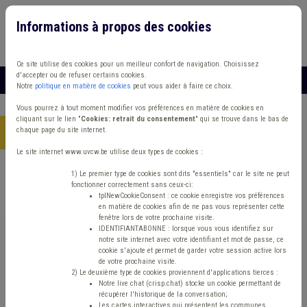
Informations à propos des cookies
Connexion
Vous travaillez dans un/une
Ce site utilise des cookies pour un meilleur confort de navigation. Choisissez
d'accepter ou de refuser certains cookies.
MENU
Notre
politique en matière de cookies
peut vous aider à faire ce choix.
Vous pourrez à tout moment modifier vos préférences en matière de cookies en
cliquant sur le lien "
Cookies: retrait du consentement
" qui se trouve dans le bas de
chaque page du site internet.
Accueil
> Dette Banque CWAPE Compteur intelligent
Le site internet www.uvcw.be utilise deux types de cookies :
Trouver un contenu
1) Le premier type de cookies sont dits "essentiels" car le site ne peut
fonctionner correctement sans ceux-ci:
tplNewCookieConsent : ce cookie enregistre vos préférences
en matière de cookies afin de ne pas vous représenter cette
Dette Banque CWAPE Compteur
fenêtre lors de votre prochaine visite.
IDENTIFIANTABONNE : lorsque vous vous identifiez sur
intelligent
notre site internet avec votre identifiant et mot de passe, ce
cookie s'ajoute et permet de garder votre session active lors
de votre prochaine visite.
2) Le deuxième type de cookies proviennent d'applications tierces :
Energie
Notre live chat (crisp.chat) stocke un cookie permettant de
récupérer l'historique de la conversation;
Les cartes interactives qui présentent les communes