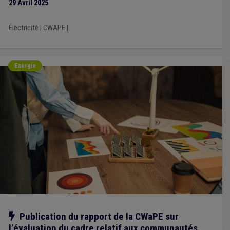
29 Avril 2025
Électricité
|
CWAPE
|
Energie
Notre action
Publication du rapport de la CWaPE sur
l’évaluation du cadre relatif aux communautés