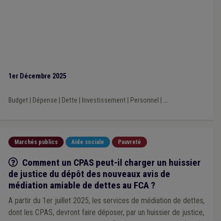
1er Décembre 2025
Budget
|
Dépense
|
Dette
|
Investissement
|
Personnel
|
...
Marchés publics
Aide sociale
Pauvreté
Q/R
Comment un CPAS peut-il charger un huissier
de justice du dépôt des nouveaux avis de
médiation amiable de dettes au FCA ?
A partir du 1er juillet 2025, les services de médiation de dettes,
dont les CPAS, devront faire déposer, par un huissier de justice,