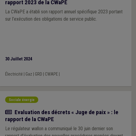
rapport 2023 de la CWaPE
La CWaPE a établi son rapport annuel spécifique 2023 portant
sur l’exécution des obligations de service public.
30 Juillet 2024
Électricité
|
Gaz
|
GRD
|
CWAPE
|
Sociale énergie
Actualité
Evaluation des décrets « Juge de paix » : le
rapport de la CWaPE
Le régulateur wallon a communiqué le 30 juin dernier son
rapport d’évaluation des nouvelles procédures menées devant