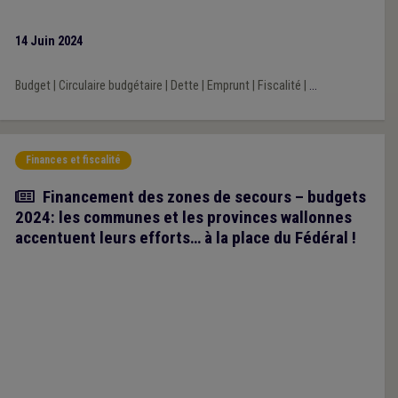
14 Juin 2024
Budget
|
Circulaire budgétaire
|
Dette
|
Emprunt
|
Fiscalité
|
...
Finances et fiscalité
Article
Financement des zones de secours – budgets
2024: les communes et les provinces wallonnes
accentuent leurs efforts… à la place du Fédéral !