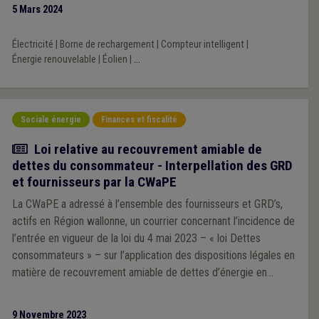
5 Mars 2024
Électricité
|
Borne de rechargement
|
Compteur intelligent
|
Énergie renouvelable
|
Éolien
|
...
Sociale énergie
Finances et fiscalité
Actualité
Loi relative au recouvrement amiable de
dettes du consommateur - Interpellation des GRD
et fournisseurs par la CWaPE
La CWaPE a adressé à l’ensemble des fournisseurs et GRD’s,
actifs en Région wallonne, un courrier concernant l’incidence de
l’entrée en vigueur de la loi du 4 mai 2023 – « loi Dettes
consommateurs » – sur l’application des dispositions légales en
matière de recouvrement amiable de dettes d’énergie en
Région wallonne.
9 Novembre 2023