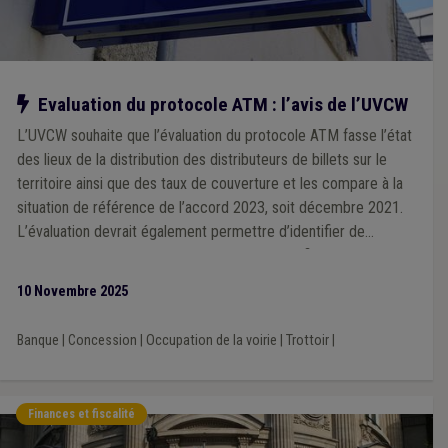
Notre action
Evaluation du protocole ATM : l’avis de l’UVCW
L’UVCW souhaite que l’évaluation du protocole ATM fasse l’état
des lieux de la distribution des distributeurs de billets sur le
territoire ainsi que des taux de couverture et les compare à la
situation de référence de l’accord 2023, soit décembre 2021.
L’évaluation devrait également permettre d’identifier de
manière objective les zones mal desservies afin de pouvoir
définir des actions permettant d’améliorer la situation.
10 Novembre 2025
Banque
|
Concession
|
Occupation de la voirie
|
Trottoir
|
Finances et fiscalité