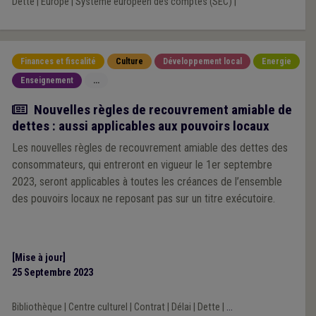
Dette
|
Europe
|
Système européen des comptes (SEC)
|
Finances et fiscalité
Culture
Développement local
Energie
Enseignement
...
Actualité
Nouvelles règles de recouvrement amiable de
dettes : aussi applicables aux pouvoirs locaux
Les nouvelles règles de recouvrement amiable des dettes des
consommateurs, qui entreront en vigueur le 1er septembre
2023, seront applicables à toutes les créances de l’ensemble
des pouvoirs locaux ne reposant pas sur un titre exécutoire.
[Mise à jour]
25 Septembre 2023
Bibliothèque
|
Centre culturel
|
Contrat
|
Délai
|
Dette
|
...