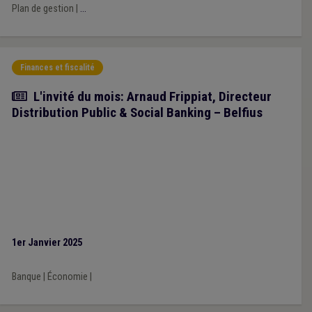
Plan de gestion
|
...
Finances et fiscalité
Article
L'invité du mois: Arnaud Frippiat, Directeur
Distribution Public & Social Banking – Belfius
1er Janvier 2025
Banque
|
Économie
|