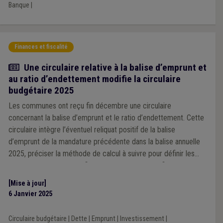
Banque
|
Finances et fiscalité
Actualité
Une circulaire relative à la balise d’emprunt et
au ratio d’endettement modifie la circulaire
budgétaire 2025
Les communes ont reçu fin décembre une circulaire
concernant la balise d’emprunt et le ratio d’endettement. Cette
circulaire intègre l’éventuel reliquat positif de la balise
d’emprunt de la mandature précédente dans la balise annuelle
2025, préciser la méthode de calcul à suivre pour définir les
ratios d’endettement et fixe le ratio des charges financières à
15,5 % pour les communes sous plan de gestion.
[Mise à jour]
6 Janvier 2025
Circulaire budgétaire
|
Dette
|
Emprunt
|
Investissement
|