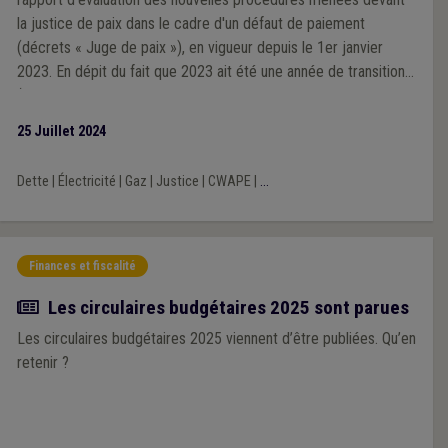
la justice de paix dans le cadre d'un défaut de paiement
(décrets « Juge de paix »), en vigueur depuis le 1er janvier
2023. En dépit du fait que 2023 ait été une année de transition
(impacts de la crise énergétique, blocages importants et
multiples liés à la plateforme Atrias), les chiffres et retours de
25 Juillet 2024
terrain restent interpellants. Au terme de son analyse, la CWaPE
conclut que des ajustements aux décrets sont nécessaires afin
Dette
|
Électricité
|
Gaz
|
Justice
|
CWAPE
|
...
que ceux-ci puissent atteindre les objectifs fixés par le
législateur, également dans une optique de protection du
consommateur et d’équilibre du marché.
Finances et fiscalité
Actualité
Les circulaires budgétaires 2025 sont parues
Les circulaires budgétaires 2025 viennent d’être publiées. Qu’en
retenir ?