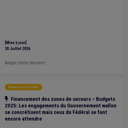
Environnement
(1)
Éolien
(1)
Étranger
(1)
Europe
(1)
Climat
(1)
CDLD
(1)
Aide médicale urgente
(1)
[Mise à jour]
30 Juillet 2026
Budget
|
Dette
|
Recette
|
Finances et fiscalité
Notre action
Financement des zones de secours – Budgets
2025: Les engagements du Gouvernement wallon
se concrétisent mais ceux du Fédéral se font
encore attendre