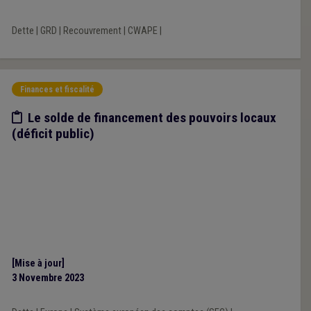
Dette
|
GRD
|
Recouvrement
|
CWAPE
|
Finances et fiscalité
Etude/chiffres
Le solde de financement des pouvoirs locaux
(déficit public)
[Mise à jour]
3 Novembre 2023