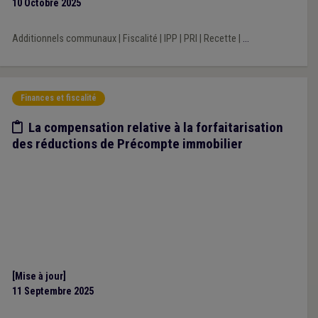
10 Octobre 2025
Additionnels communaux
|
Fiscalité
|
IPP
|
PRI
|
Recette
|
...
Finances et fiscalité
Etude/chiffres
La compensation relative à la forfaitarisation
des réductions de Précompte immobilier
[Mise à jour]
11 Septembre 2025