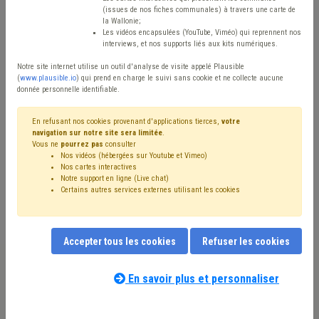
(issues de nos fiches communales) à travers une carte de
Avis / Actions
la Wallonie;
Les vidéos encapsulées (YouTube, Viméo) qui reprennent nos
Réinitialiser
interviews, et nos supports liés aux kits numériques.
Notre site internet utilise un outil d'analyse de visite appelé Plausible
(
www.plausible.io
) qui prend en charge le suivi sans cookie et ne collecte aucune
donnée personnelle identifiable.
Filtrer cette requête avec des mots-clés
En refusant nos cookies provenant d'applications tierces,
votre
navigation sur notre site sera limitée
.
Vous ne
pourrez pas
consulter
⇒ PRI
(
retirer le mot clé
)
Recette
(29)
Nos vidéos (hébergées sur Youtube et Vimeo)
⇒ Dette
(
retirer le mot clé
)
⇒ Banque
(
retirer le mot clé
)
Nos cartes interactives
Compensation
(20)
Budget
(19)
Notre support en ligne (Live chat)
Certains autres services externes utilisant les cookies
Additionnels communaux
(18)
Investissement
(15)
Dépense
(10)
Taxe
(9)
IPP
(9)
⇒ CWAPE
(
retirer le mot clé
)
Électricité
(9)
Fiscalité
(8)
Recouvrement
(7)
Pension
(7)
Coronavirus
(7)
GRD
(5)
Accepter tous les cookies
Refuser les cookies
Observatoire des finances communales
(5)
Nos experts associés au terme que
Fonds des communes
(5)
Gaz
(5)
Immobilier
(5)
vous recherchez
(merci de prendre
En savoir plus et personnaliser
Économie
(5)
Emprunt
(4)
Entreprise
(4)
Finances
(4)
connaissance de notre
politique d'assistance-
⇒ Précompte
(
retirer le mot clé
)
Circulaire budgétaire
(4)
conseil
) :
Fracture numérique
(4)
Redevance
(4)
Subside
(4)