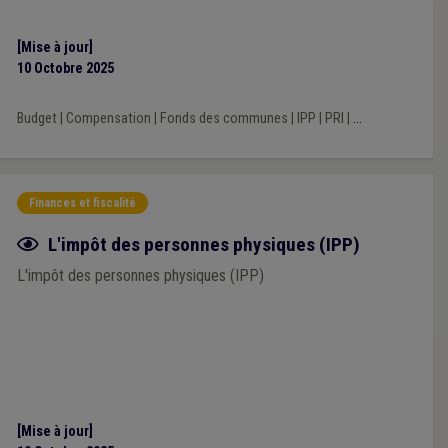
[Mise à jour]
10 Octobre 2025
Budget
|
Compensation
|
Fonds des communes
|
IPP
|
PRI
|
...
Finances et fiscalité
Fiche focus
L'impôt des personnes physiques (IPP)
L'impôt des personnes physiques (IPP)
[Mise à jour]