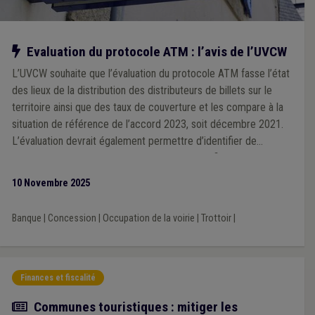
Notre action
Evaluation du protocole ATM : l’avis de l’UVCW
L’UVCW souhaite que l’évaluation du protocole ATM fasse l’état
des lieux de la distribution des distributeurs de billets sur le
territoire ainsi que des taux de couverture et les compare à la
situation de référence de l’accord 2023, soit décembre 2021.
L’évaluation devrait également permettre d’identifier de
manière objective les zones mal desservies afin de pouvoir
définir des actions permettant d’améliorer la situation.
10 Novembre 2025
Banque
|
Concession
|
Occupation de la voirie
|
Trottoir
|
Finances et fiscalité
Article
Communes touristiques : mitiger les