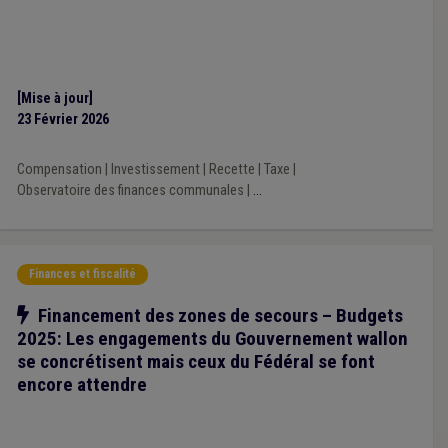
[Mise à jour]
23 Février 2026
Compensation
|
Investissement
|
Recette
|
Taxe
|
Observatoire des finances communales
|
...
Finances et fiscalité
Notre action
Financement des zones de secours – Budgets
2025: Les engagements du Gouvernement wallon
se concrétisent mais ceux du Fédéral se font
encore attendre