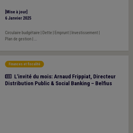
ratios d’endettement et fixe le ratio des charges financières à
15,5 % pour les communes sous plan de gestion.
[Mise à jour]
6 Janvier 2025
Circulaire budgétaire
|
Dette
|
Emprunt
|
Investissement
|
Plan de gestion
|
...
Finances et fiscalité
Article
L'invité du mois: Arnaud Frippiat, Directeur
Distribution Public & Social Banking – Belfius