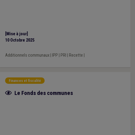
[Mise à jour]
10 Octobre 2025
Additionnels communaux
|
IPP
|
PRI
|
Recette
|
Finances et fiscalité
Fiche focus
Le Fonds des communes