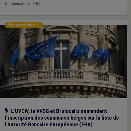
Compensation
|
PRI
|
Finances et fiscalité
Notre action
L'UVCW, la VVSG et Brulocalis demandent
l’inscription des communes belges sur la liste de
l'Autorité Bancaire Européenne (EBA)