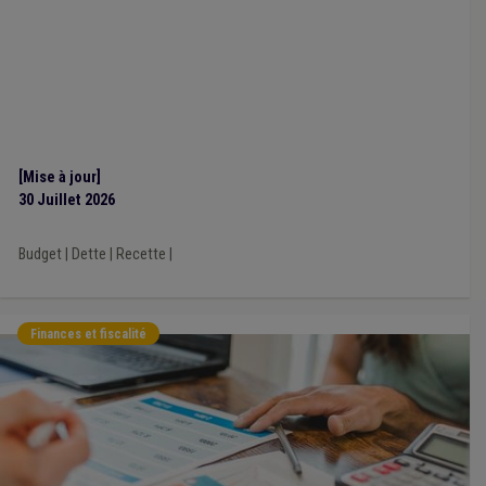
Maison de repos
(1)
Médiateur
(1)
Médiation de dettes
(1)
Mobilier urbain
(1)
Police
(1)
Règlement général sur la protection des données (RGPD)
(1)
Sans abri
(1)
Climat
(1)
CDLD
(1)
Cohésion sociale
(1)
Aide médicale urgente
(1)
Contentieux
(1)
CPAS
(1)
DPR
(1)
Développement durable
(1)
Développement local
(1)
Éclairage public
(1)
Hôpital
(1)
Fédasil
(1)
Emploi
(1)
Étranger
(1)
Europe
(1)
[Mise à jour]
30 Juillet 2026
Budget
|
Dette
|
Recette
|
Finances et fiscalité