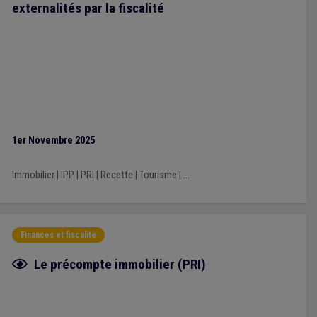
externalités par la fiscalité
1er Novembre 2025
Immobilier
|
IPP
|
PRI
|
Recette
|
Tourisme
|
...
Finances et fiscalité
Fiche focus
Le précompte immobilier (PRI)