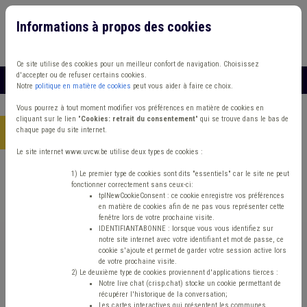
Informations à propos des cookies
Connexion
Vous travaillez dans un/une
Ce site utilise des cookies pour un meilleur confort de navigation. Choisissez
d'accepter ou de refuser certains cookies.
MENU
Notre
politique en matière de cookies
peut vous aider à faire ce choix.
Vous pourrez à tout moment modifier vos préférences en matière de cookies en
cliquant sur le lien "
Cookies: retrait du consentement
" qui se trouve dans le bas de
chaque page du site internet.
Accueil
> Dette Banque CWAPE PRI
Le site internet www.uvcw.be utilise deux types de cookies :
Trouver un contenu
1) Le premier type de cookies sont dits "essentiels" car le site ne peut
fonctionner correctement sans ceux-ci:
tplNewCookieConsent : ce cookie enregistre vos préférences
en matière de cookies afin de ne pas vous représenter cette
Dette Banque CWAPE PRI
fenêtre lors de votre prochaine visite.
IDENTIFIANTABONNE : lorsque vous vous identifiez sur
notre site internet avec votre identifiant et mot de passe, ce
cookie s'ajoute et permet de garder votre session active lors
Energie
de votre prochaine visite.
2) Le deuxième type de cookies proviennent d'applications tierces :
Notre live chat (crisp.chat) stocke un cookie permettant de
Type de contenu
récupérer l'historique de la conversation;
Les cartes interactives qui présentent les communes