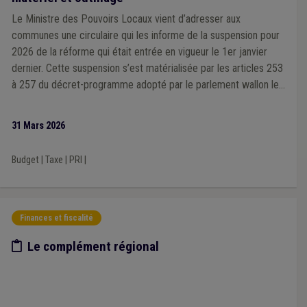
Le Ministre des Pouvoirs Locaux vient d’adresser aux
communes une circulaire qui les informe de la suspension pour
2026 de la réforme qui était entrée en vigueur le 1er janvier
dernier. Cette suspension s’est matérialisée par les articles 253
à 257 du décret-programme adopté par le parlement wallon le
25 mars dernier et qui entrera en vigueur le 1er avril prochain.
31 Mars 2026
Budget
|
Taxe
|
PRI
|
Finances et fiscalité
Etude/chiffres
Le complément régional