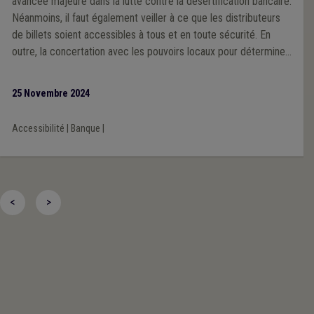
avancée majeure dans la lutte contre la désertification bancaire.
Néanmoins, il faut également veiller à ce que les distributeurs
de billets soient accessibles à tous et en toute sécurité. En
outre, la concertation avec les pouvoirs locaux pour déterminer
les emplacements des ATM doit être assurée.
25 Novembre 2024
Accessibilité
|
Banque
|
<
>