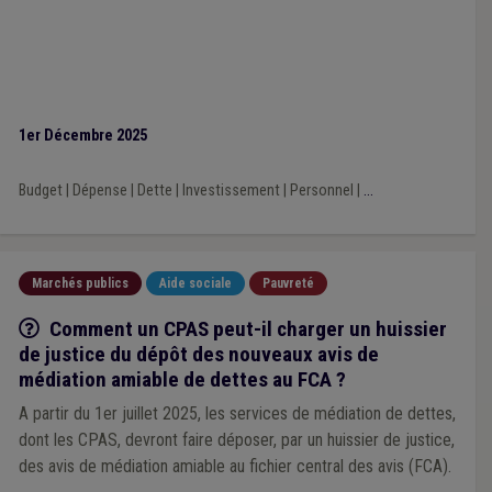
1er Décembre 2025
Budget
|
Dépense
|
Dette
|
Investissement
|
Personnel
|
...
Marchés publics
Aide sociale
Pauvreté
Q/R
Comment un CPAS peut-il charger un huissier
de justice du dépôt des nouveaux avis de
médiation amiable de dettes au FCA ?
A partir du 1er juillet 2025, les services de médiation de dettes,
dont les CPAS, devront faire déposer, par un huissier de justice,
des avis de médiation amiable au fichier central des avis (FCA).