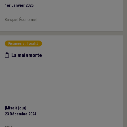
1er Janvier 2025
Banque
|
Économie
|
Finances et fiscalité
Etude/chiffres
La mainmorte
[Mise à jour]
23 Décembre 2024