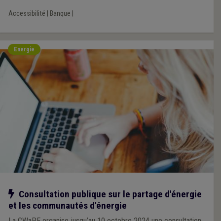
Accessibilité
|
Banque
|
Energie
Notre action
Consultation publique sur le partage d'énergie
et les communautés d'énergie
La CWaPE organise jusqu’au 10 octobre 2024 une consultation