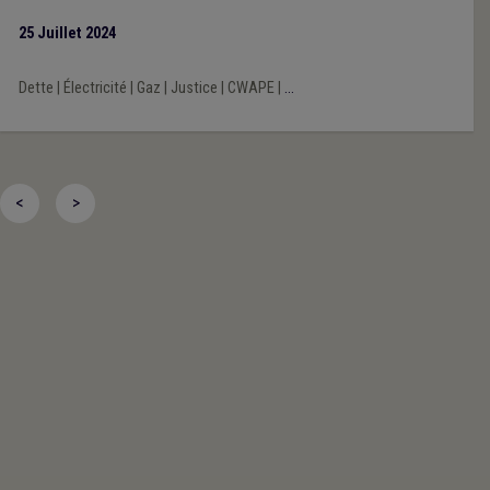
multiples liés à la plateforme Atrias), les chiffres et retours de
25 Juillet 2024
terrain restent interpellants. Au terme de son analyse, la CWaPE
conclut que des ajustements aux décrets sont nécessaires afin
Dette
|
Électricité
|
Gaz
|
Justice
|
CWAPE
|
...
que ceux-ci puissent atteindre les objectifs fixés par le
législateur, également dans une optique de protection du
consommateur et d’équilibre du marché.
<
>