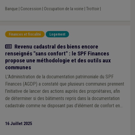
Banque
|
Concession
|
Occupation de la voirie
|
Trottoir
|
Finances et fiscalité
Logement
Actualité
Revenu cadastral des biens encore
renseignés "sans confort" : le SPF Finances
propose une méthodologie et des outils aux
communes
L’Administration de la documentation patrimoniale du SPF
Finances (AGDP) a constaté que plusieurs communes prennent
l’initiative de lancer des actions auprès des propriétaires, afin
de déterminer si des bâtiments repris dans la documentation
cadastrale comme ne disposant pas d’élément de confort en
sont désormais équipés.
16 Juillet 2025