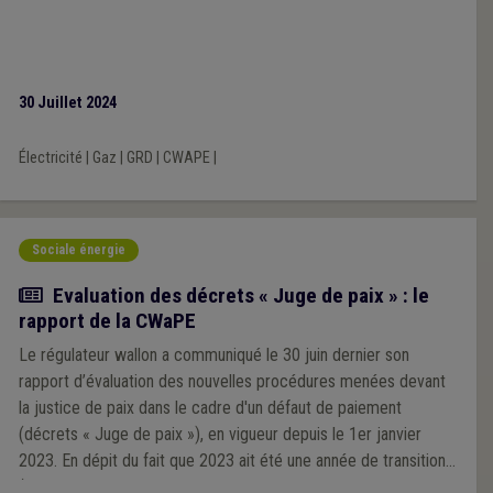
30 Juillet 2024
Électricité
|
Gaz
|
GRD
|
CWAPE
|
Sociale énergie
Actualité
Evaluation des décrets « Juge de paix » : le
rapport de la CWaPE
Le régulateur wallon a communiqué le 30 juin dernier son
rapport d’évaluation des nouvelles procédures menées devant
la justice de paix dans le cadre d'un défaut de paiement
(décrets « Juge de paix »), en vigueur depuis le 1er janvier
2023. En dépit du fait que 2023 ait été une année de transition
(impacts de la crise énergétique, blocages importants et