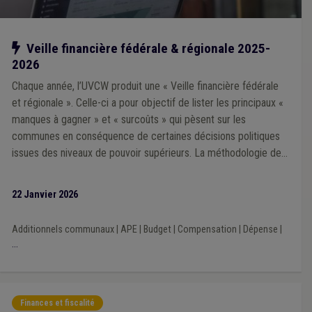
Notre action
Veille financière fédérale & régionale 2025-
2026
Chaque année, l’UVCW produit une « Veille financière fédérale
et régionale ». Celle-ci a pour objectif de lister les principaux «
manques à gagner » et « surcoûts » qui pèsent sur les
communes en conséquence de certaines décisions politiques
issues des niveaux de pouvoir supérieurs. La méthodologie de
la Veille 2025 repose sur une analyse prioritairement portée sur
l’impact financier des décisions prises par les exécutifs régional
22 Janvier 2026
et fédéral au cours de la mandature communale 2024-2030.
Additionnels communaux
|
APE
|
Budget
|
Compensation
|
Dépense
|
...
Finances et fiscalité