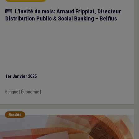
Article
L'invité du mois: Arnaud Frippiat, Directeur
Distribution Public & Social Banking – Belfius
1er Janvier 2025
Banque
|
Économie
|
Ruralité