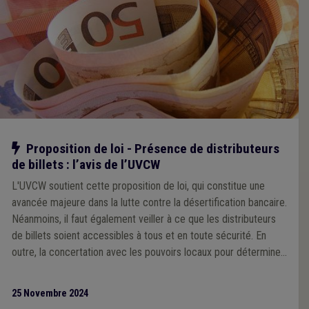
Notre action
Proposition de loi - Présence de distributeurs
de billets : l’avis de l’UVCW
L'UVCW soutient cette proposition de loi, qui constitue une
avancée majeure dans la lutte contre la désertification bancaire.
Néanmoins, il faut également veiller à ce que les distributeurs
de billets soient accessibles à tous et en toute sécurité. En
outre, la concertation avec les pouvoirs locaux pour déterminer
les emplacements des ATM doit être assurée.
25 Novembre 2024