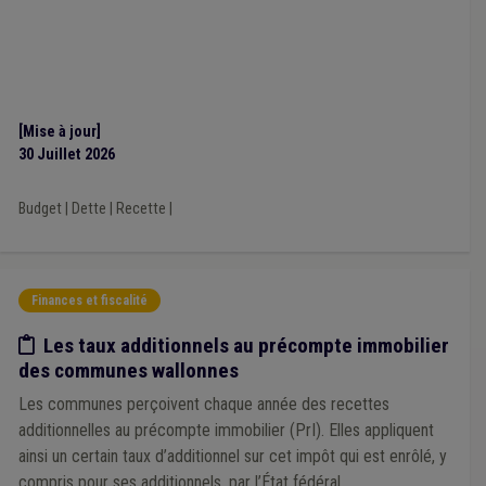
CLE
(1)
CCATM
(1)
Système européen des comptes (SEC)
(1)
Prime
(1)
Recours
(1)
Indépendant
(1)
FRIC
(1)
Fusion
(1)
Bâtiment
(1)
Label
(1)
TVA
(1)
Zone de secours
(1)
Audit
(1)
Compteur intelligent
(1)
Huissier
(1)
Droit de tirage
(1)
[Mise à jour]
30 Juillet 2026
Budget
|
Dette
|
Recette
|
Finances et fiscalité
Etude/chiffres
Les taux additionnels au précompte immobilier
des communes wallonnes
Les communes perçoivent chaque année des recettes
additionnelles au précompte immobilier (PrI). Elles appliquent
ainsi un certain taux d’additionnel sur cet impôt qui est enrôlé, y
compris pour ses additionnels, par l’État fédéral.