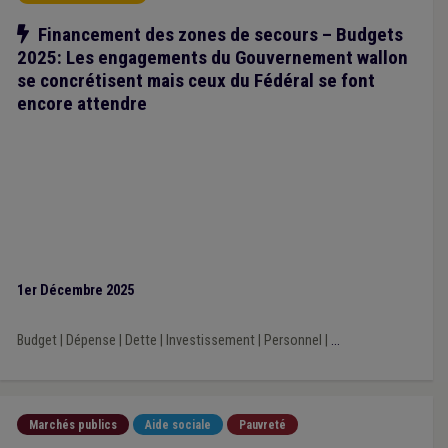
Notre action
Financement des zones de secours – Budgets
2025: Les engagements du Gouvernement wallon
se concrétisent mais ceux du Fédéral se font
encore attendre
1er Décembre 2025
Budget
|
Dépense
|
Dette
|
Investissement
|
Personnel
|
...
Marchés publics
Aide sociale
Pauvreté