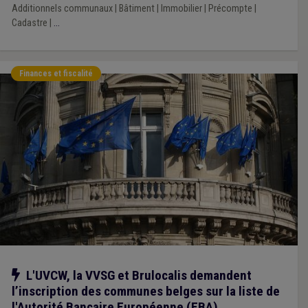
Additionnels communaux
|
Bâtiment
|
Immobilier
|
Précompte
|
Cadastre
|
...
Finances et fiscalité
Notre action
L'UVCW, la VVSG et Brulocalis demandent
l’inscription des communes belges sur la liste de
l'Autorité Bancaire Européenne (EBA)