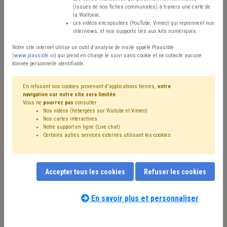
(issues de nos fiches communales) à travers une carte de
Avis / Actions
la Wallonie;
Les vidéos encapsulées (YouTube, Viméo) qui reprennent nos
Réinitialiser
interviews, et nos supports liés aux kits numériques.
Notre site internet utilise un outil d'analyse de visite appelé Plausible
(
www.plausible.io
) qui prend en charge le suivi sans cookie et ne collecte aucune
donnée personnelle identifiable.
Filtrer cette requête avec des mots-clés
En refusant nos cookies provenant d'applications tierces,
votre
navigation sur notre site sera limitée
.
Vous ne
pourrez pas
consulter
⇒ Dette
(
retirer le mot clé
)
⇒ Banque
(
retirer le mot clé
)
Nos vidéos (hébergées sur Youtube et Vimeo)
⇒ Précompte
(
retirer le mot clé
)
Investissement
(13)
Nos cartes interactives
Budget
(12)
Recette
(11)
Électricité
(9)
Notre support en ligne (Live chat)
Certains autres services externes utilisant les cookies
⇒ CWAPE
(
retirer le mot clé
)
Dépense
(9)
Immobilier
(8)
Économie
(7)
Taxe
(7)
Compensation
(6)
Coronavirus
(6)
IPP
(6)
Entreprise
(6)
Gaz
(5)
Pension
(5)
GRD
(5)
Circulaire budgétaire
(4)
Accepter tous les cookies
Refuser les cookies
Fracture numérique
(4)
Subside
(4)
Personnel
(4)
Nos experts associés au terme que
Recouvrement
(4)
Fonds des communes
(4)
Emploi
(4)
vous recherchez
(merci de prendre
En savoir plus et personnaliser
Emprunt
(4)
Additionnels communaux
(4)
connaissance de notre
politique d'assistance-
Accessibilité
(3)
Finances
(3)
Subvention
(3)
PRI
(3)
conseil
) :
Indemnité
(3)
UVCW
(3)
Redevance
(3)
Contrat
(3)