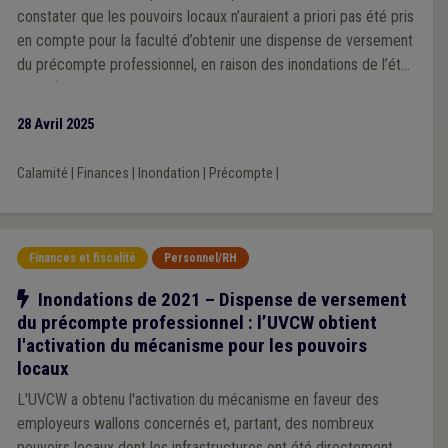
constater que les pouvoirs locaux n’auraient a priori pas été pris
en compte pour la faculté d’obtenir une dispense de versement
du précompte professionnel, en raison des inondations de l’été
2021 (v. notre actualité du 15.6.2023, mise à jour à plusieurs
reprises).
28 Avril 2025
Calamité
|
Finances
|
Inondation
|
Précompte
|
Finances et fiscalité
Personnel/RH
Notre action
Inondations de 2021 – Dispense de versement
du précompte professionnel : l’UVCW obtient
l'activation du mécanisme pour les pouvoirs
locaux
L'UVCW a obtenu l'activation du mécanisme en faveur des
employeurs wallons concernés et, partant, des nombreux
pouvoirs locaux dont les infrastructures ont été directement