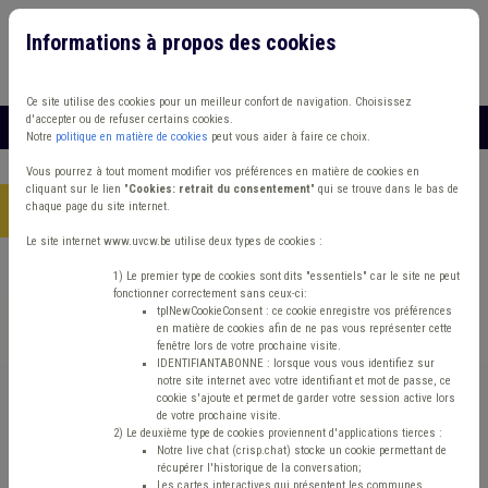
Informations à propos des cookies
Connexion
Vous travaillez dans un/une
Ce site utilise des cookies pour un meilleur confort de navigation. Choisissez
d'accepter ou de refuser certains cookies.
MENU
Notre
politique en matière de cookies
peut vous aider à faire ce choix.
Vous pourrez à tout moment modifier vos préférences en matière de cookies en
cliquant sur le lien "
Cookies: retrait du consentement
" qui se trouve dans le bas de
chaque page du site internet.
Accueil
> Dette Banque CWAPE Précompte
Le site internet www.uvcw.be utilise deux types de cookies :
Trouver un contenu
1) Le premier type de cookies sont dits "essentiels" car le site ne peut
fonctionner correctement sans ceux-ci:
tplNewCookieConsent : ce cookie enregistre vos préférences
en matière de cookies afin de ne pas vous représenter cette
Dette Banque CWAPE Précompte
fenêtre lors de votre prochaine visite.
IDENTIFIANTABONNE : lorsque vous vous identifiez sur
notre site internet avec votre identifiant et mot de passe, ce
cookie s'ajoute et permet de garder votre session active lors
Energie
de votre prochaine visite.
2) Le deuxième type de cookies proviennent d'applications tierces :
Notre live chat (crisp.chat) stocke un cookie permettant de
Type de contenu
récupérer l'historique de la conversation;
Les cartes interactives qui présentent les communes