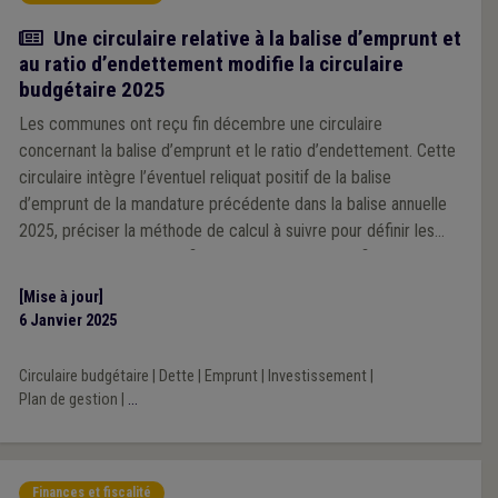
Actualité
Une circulaire relative à la balise d’emprunt et
au ratio d’endettement modifie la circulaire
budgétaire 2025
Les communes ont reçu fin décembre une circulaire
concernant la balise d’emprunt et le ratio d’endettement. Cette
circulaire intègre l’éventuel reliquat positif de la balise
d’emprunt de la mandature précédente dans la balise annuelle
2025, préciser la méthode de calcul à suivre pour définir les
ratios d’endettement et fixe le ratio des charges financières à
15,5 % pour les communes sous plan de gestion.
[Mise à jour]
6 Janvier 2025
Circulaire budgétaire
|
Dette
|
Emprunt
|
Investissement
|
Plan de gestion
|
...
Finances et fiscalité