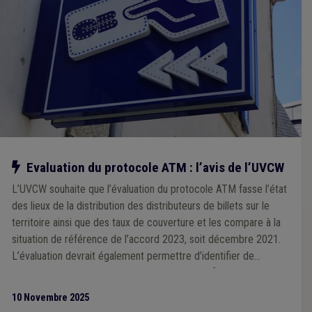
Notre action
Evaluation du protocole ATM : l’avis de l’UVCW
L’UVCW souhaite que l’évaluation du protocole ATM fasse l’état
des lieux de la distribution des distributeurs de billets sur le
territoire ainsi que des taux de couverture et les compare à la
situation de référence de l’accord 2023, soit décembre 2021.
L’évaluation devrait également permettre d’identifier de
manière objective les zones mal desservies afin de pouvoir
définir des actions permettant d’améliorer la situation.
10 Novembre 2025