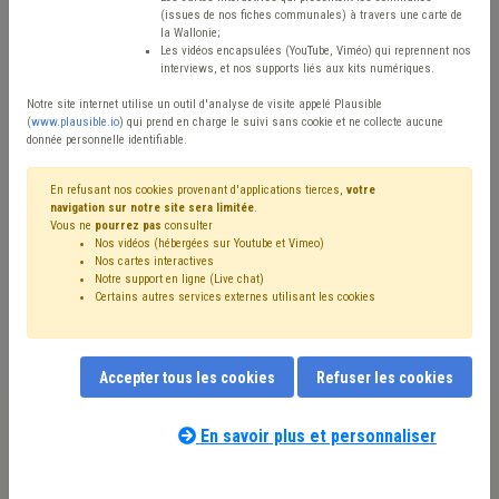
Type de contenu
(issues de nos fiches communales) à travers une carte de
la Wallonie;
Avis / Actions
Les vidéos encapsulées (YouTube, Viméo) qui reprennent nos
interviews, et nos supports liés aux kits numériques.
Réinitialiser
Notre site internet utilise un outil d'analyse de visite appelé Plausible
(
www.plausible.io
) qui prend en charge le suivi sans cookie et ne collecte aucune
donnée personnelle identifiable.
Filtrer cette requête avec des mots-clés
En refusant nos cookies provenant d'applications tierces,
votre
navigation sur notre site sera limitée
.
Vous ne
pourrez pas
consulter
Nos vidéos (hébergées sur Youtube et Vimeo)
⇒ Dette
(
retirer le mot clé
)
⇒ Banque
(
retirer le mot clé
)
Nos cartes interactives
Notre support en ligne (Live chat)
Investissement
(12)
Budget
(10)
Recette
(8)
Certains autres services externes utilisant les cookies
Dépense
(6)
⇒ Observatoire des finances communales
(
retirer le mot
clé
)
Accepter tous les cookies
Refuser les cookies
Économie
(4)
Électricité
(4)
Emprunt
(4)
Entreprise
(4)
PRI
(4)
Fracture numérique
(4)
Recouvrement
(4)
Pension
(4)
Circulaire budgétaire
(4)
Compensation
(4)
En savoir plus et personnaliser
Nos experts associés au terme que
Taxe
(4)
Coronavirus
(4)
Redevance
(3)
Personnel
(3)
vous recherchez
(merci de prendre
Subside
(3)
Accessibilité
(3)
IPP
(3)
connaissance de notre
politique d'assistance-
Occupation de la voirie
(2)
Facture
(2)
Finances
(2)