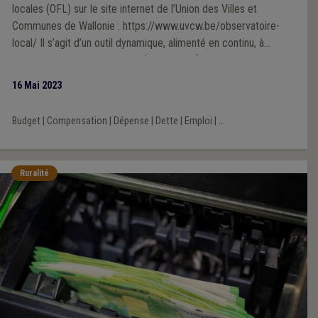
locales (OFL) sur le site internet de l’Union des Villes et
Communes de Wallonie : https://www.uvcw.be/observatoire-
local/ Il s’agit d’un outil dynamique, alimenté en continu, à
mesure que des agrégats d’informations financières actualisées
sont disponibles. Cet espace riche en ressources statistiques,
16 Mai 2023
en chiffres et graphiques, devrait intéresser les pouvoirs locaux,
les médias, le monde académique, ainsi que toutes les
Budget
|
Compensation
|
Dépense
|
Dette
|
Emploi
|
...
personnes désireuses d’appréhender par les chiffres et
d’objectiver les réalités (para et supra) - communales.
Ruralité