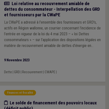
Actualité
Loi relative au recouvrement amiable de
dettes du consommateur - Interpellation des GRD
et fournisseurs par la CWaPE
La CWaPE a adressé à l’ensemble des fournisseurs et GRD’s,
actifs en Région wallonne, un courrier concernant l’incidence de
l’entrée en vigueur de la loi du 4 mai 2023 – « loi Dettes
consommateurs » – sur l’application des dispositions légales en
matière de recouvrement amiable de dettes d’énergie en
Région wallonne.
9 Novembre 2023
Dette
|
GRD
|
Recouvrement
|
CWAPE
|
Finances et fiscalité
Etude/chiffres
Le solde de financement des pouvoirs locaux
(déficit public)