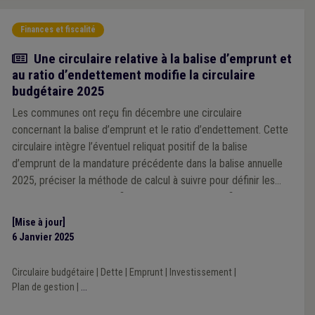
Finances et fiscalité
Actualité
Une circulaire relative à la balise d’emprunt et
au ratio d’endettement modifie la circulaire
budgétaire 2025
Les communes ont reçu fin décembre une circulaire
concernant la balise d’emprunt et le ratio d’endettement. Cette
circulaire intègre l’éventuel reliquat positif de la balise
d’emprunt de la mandature précédente dans la balise annuelle
2025, préciser la méthode de calcul à suivre pour définir les
ratios d’endettement et fixe le ratio des charges financières à
15,5 % pour les communes sous plan de gestion.
[Mise à jour]
6 Janvier 2025
Circulaire budgétaire
|
Dette
|
Emprunt
|
Investissement
|
Plan de gestion
|
...