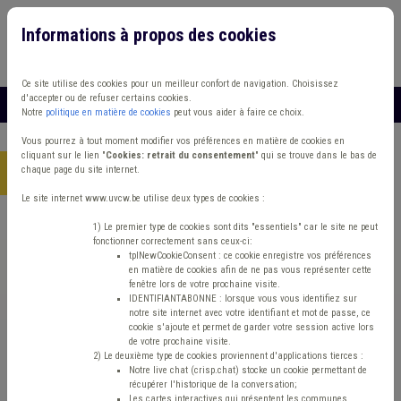
Informations à propos des cookies
Connexion
Vous travaillez dans un/une
Ce site utilise des cookies pour un meilleur confort de navigation. Choisissez
d'accepter ou de refuser certains cookies.
MENU
Notre
politique en matière de cookies
peut vous aider à faire ce choix.
Vous pourrez à tout moment modifier vos préférences en matière de cookies en
cliquant sur le lien "
Cookies: retrait du consentement
" qui se trouve dans le bas de
chaque page du site internet.
Accueil
> Dette Banque Observatoire des finances communales
Le site internet www.uvcw.be utilise deux types de cookies :
Trouver un contenu
1) Le premier type de cookies sont dits "essentiels" car le site ne peut
fonctionner correctement sans ceux-ci:
tplNewCookieConsent : ce cookie enregistre vos préférences
en matière de cookies afin de ne pas vous représenter cette
Dette Banque Observatoire des finances
fenêtre lors de votre prochaine visite.
IDENTIFIANTABONNE : lorsque vous vous identifiez sur
communales
notre site internet avec votre identifiant et mot de passe, ce
cookie s'ajoute et permet de garder votre session active lors
de votre prochaine visite.
2) Le deuxième type de cookies proviennent d'applications tierces :
Finances et fiscalité
Notre live chat (crisp.chat) stocke un cookie permettant de
récupérer l'historique de la conversation;
Les cartes interactives qui présentent les communes