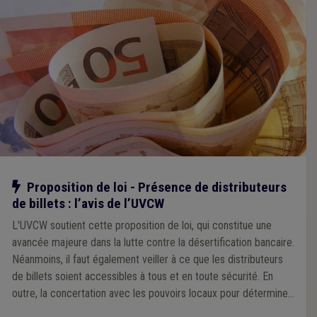
Notre action
Proposition de loi - Présence de distributeurs
de billets : l’avis de l’UVCW
L'UVCW soutient cette proposition de loi, qui constitue une
avancée majeure dans la lutte contre la désertification bancaire.
Néanmoins, il faut également veiller à ce que les distributeurs
de billets soient accessibles à tous et en toute sécurité. En
outre, la concertation avec les pouvoirs locaux pour déterminer
les emplacements des ATM doit être assurée.