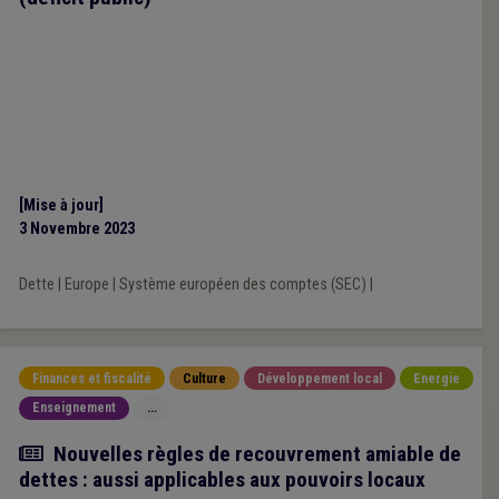
[Mise à jour]
3 Novembre 2023
Dette
|
Europe
|
Système européen des comptes (SEC)
|
Finances et fiscalité
Culture
Développement local
Energie
Enseignement
...
Actualité
Nouvelles règles de recouvrement amiable de
dettes : aussi applicables aux pouvoirs locaux