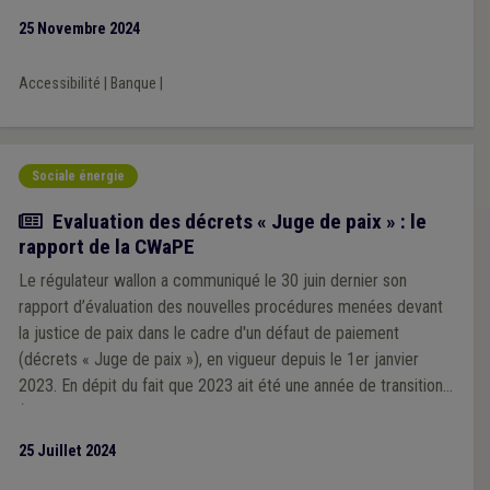
25 Novembre 2024
Accessibilité
|
Banque
|
Sociale énergie
Actualité
Evaluation des décrets « Juge de paix » : le
rapport de la CWaPE
Le régulateur wallon a communiqué le 30 juin dernier son
rapport d’évaluation des nouvelles procédures menées devant
la justice de paix dans le cadre d'un défaut de paiement
(décrets « Juge de paix »), en vigueur depuis le 1er janvier
2023. En dépit du fait que 2023 ait été une année de transition
(impacts de la crise énergétique, blocages importants et
multiples liés à la plateforme Atrias), les chiffres et retours de
25 Juillet 2024
terrain restent interpellants. Au terme de son analyse, la CWaPE