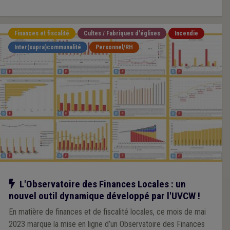
Finances et fiscalité
Cultes / Fabriques d'églises
Incendie
Inter(supra)communalité
Personnel/RH
...
Notre action
L'Observatoire des Finances Locales : un
nouvel outil dynamique développé par l'UVCW !
En matière de finances et de fiscalité locales, ce mois de mai
2023 marque la mise en ligne d’un Observatoire des Finances