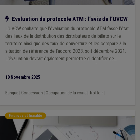
Notre action
Evaluation du protocole ATM : l’avis de l’UVCW
L’UVCW souhaite que l’évaluation du protocole ATM fasse l’état
des lieux de la distribution des distributeurs de billets sur le
territoire ainsi que des taux de couverture et les compare à la
situation de référence de l’accord 2023, soit décembre 2021.
L’évaluation devrait également permettre d’identifier de
manière objective les zones mal desservies afin de pouvoir
définir des actions permettant d’améliorer la situation.
10 Novembre 2025
Banque
|
Concession
|
Occupation de la voirie
|
Trottoir
|
Finances et fiscalité