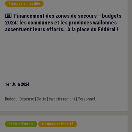
Finances et fiscalité
Article
Financement des zones de secours – budgets
2024: les communes et les provinces wallonnes
accentuent leurs efforts… à la place du Fédéral !
1er Juin 2024
Budget
|
Dépense
|
Dette
|
Investissement
|
Personnel
|
...
Sociale énergie
Finances et fiscalité