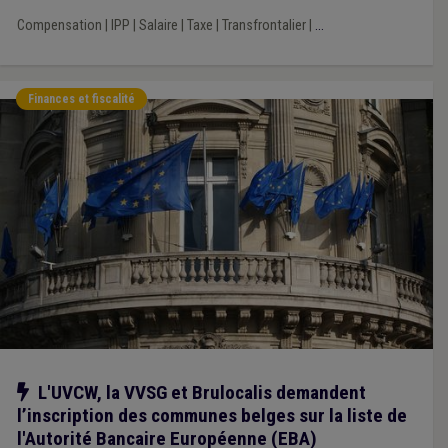
Compensation
|
IPP
|
Salaire
|
Taxe
|
Transfrontalier
|
...
Finances et fiscalité
Notre action
L'UVCW, la VVSG et Brulocalis demandent
l’inscription des communes belges sur la liste de
l'Autorité Bancaire Européenne (EBA)