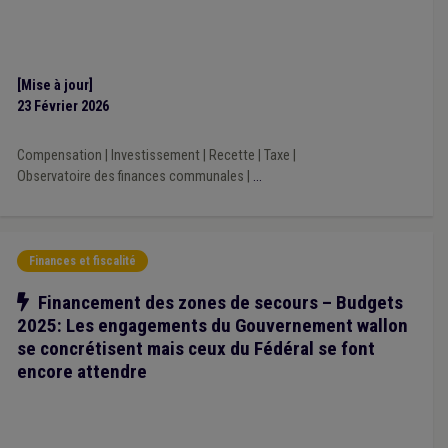
[Mise à jour]
23 Février 2026
Compensation
|
Investissement
|
Recette
|
Taxe
|
Observatoire des finances communales
|
...
Finances et fiscalité
Notre action
Financement des zones de secours – Budgets
2025: Les engagements du Gouvernement wallon
se concrétisent mais ceux du Fédéral se font
encore attendre