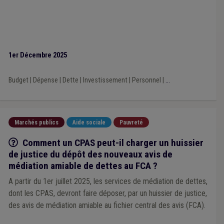
1er Décembre 2025
Budget
|
Dépense
|
Dette
|
Investissement
|
Personnel
|
...
Marchés publics
Aide sociale
Pauvreté
Q/R
Comment un CPAS peut-il charger un huissier
de justice du dépôt des nouveaux avis de
médiation amiable de dettes au FCA ?
A partir du 1er juillet 2025, les services de médiation de dettes,
dont les CPAS, devront faire déposer, par un huissier de justice,
des avis de médiation amiable au fichier central des avis (FCA).