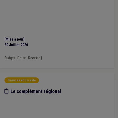
Mobilier urbain
(1)
[Mise à jour]
30 Juillet 2026
Budget
|
Dette
|
Recette
|
Finances et fiscalité
Etude/chiffres
Le complément régional