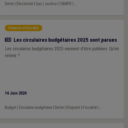
conclut que des ajustements aux décrets sont nécessaires afin
Dette
|
Électricité
|
Gaz
|
Justice
|
CWAPE
|
...
que ceux-ci puissent atteindre les objectifs fixés par le
législateur, également dans une optique de protection du
consommateur et d’équilibre du marché.
Finances et fiscalité
Actualité
Les circulaires budgétaires 2025 sont parues
Les circulaires budgétaires 2025 viennent d’être publiées. Qu’en
retenir ?
14 Juin 2024
Budget
|
Circulaire budgétaire
|
Dette
|
Emprunt
|
Fiscalité
|
...