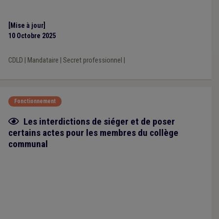
[Mise à jour]
10 Octobre 2025
CDLD
|
Mandataire
|
Secret professionnel
|
Fonctionnement
Fiche focus
Les interdictions de siéger et de poser
certains actes pour les membres du collège
communal