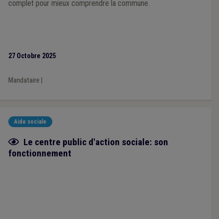
complet pour mieux comprendre la commune.
27 Octobre 2025
Mandataire
|
Aide sociale
Fiche focus
Le centre public d'action sociale: son
fonctionnement