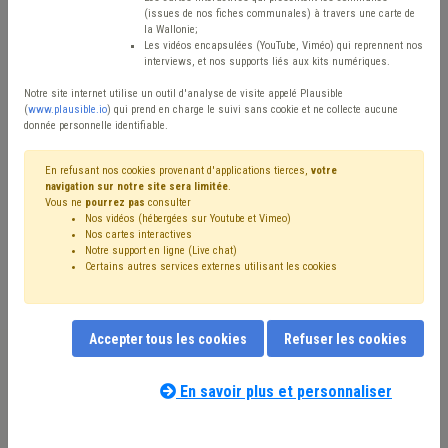
(issues de nos fiches communales) à travers une carte de
Avis / Actions
la Wallonie;
Les vidéos encapsulées (YouTube, Viméo) qui reprennent nos
Réinitialiser
interviews, et nos supports liés aux kits numériques.
Notre site internet utilise un outil d'analyse de visite appelé Plausible
(
www.plausible.io
) qui prend en charge le suivi sans cookie et ne collecte aucune
donnée personnelle identifiable.
Filtrer cette requête avec des mots-clés
En refusant nos cookies provenant d'applications tierces,
votre
navigation sur notre site sera limitée
.
Vous ne
pourrez pas
consulter
⇒ Mandataire
(
retirer le mot clé
)
Nos vidéos (hébergées sur Youtube et Vimeo)
⇒ Grades légaux
(
retirer le mot clé
)
CDLD
(20)
Nos cartes interactives
Bourgmestre
(15)
Gouvernance
(13)
Intercommunale
(12)
Notre support en ligne (Live chat)
Certains autres services externes utilisant les cookies
Conseil communal
(10)
Échevin
(10)
Collège
(9)
Personnel
(9)
Simplification administrative
(9)
Rémunération
(8)
Responsabilité
(8)
Publication
(8)
UVCW
(7)
Fusion
(7)
Coronavirus
(7)
Pension
(7)
Accepter tous les cookies
Refuser les cookies
Fonctionnement des organes
(7)
Administration
(7)
Notre expert(e) associé(e) au terme
Budget
(6)
Élection
(6)
Finances
(6)
que vous recherchez
(merci de prendre
En savoir plus et personnaliser
Programme stratégique transversal (PST)
(6)
connaissance de notre
politique d'assistance-
Démocratie locale
(6)
Tutelle
(5)
Blues des élus
(5)
conseil
) :
Président du CPAS
(4)
Fonctionnement du CPAS
(4)