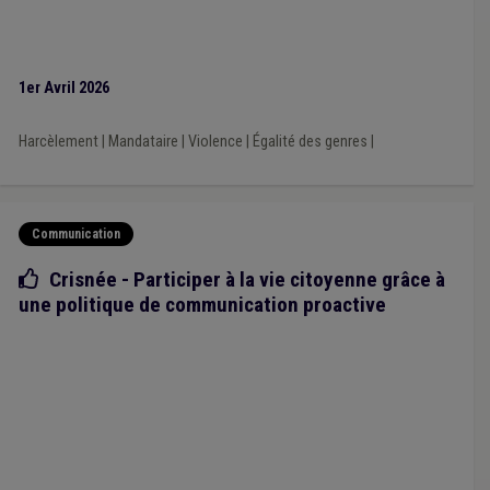
1er Avril 2026
Harcèlement
|
Mandataire
|
Violence
|
Égalité des genres
|
Communication
Bonne pratique
Crisnée - Participer à la vie citoyenne grâce à
une politique de communication proactive