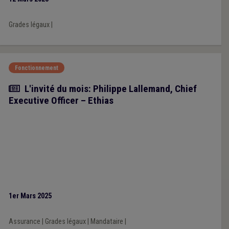
Grades légaux
|
Fonctionnement
Article
L'invité du mois: Philippe Lallemand, Chief
Executive Officer – Ethias
1er Mars 2025
Assurance
|
Grades légaux
|
Mandataire
|