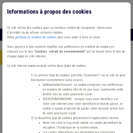
Informations à propos des cookies
Connexion
Vous travaillez dans un/une
Ce site utilise des cookies pour un meilleur confort de navigation. Choisissez
d'accepter ou de refuser certains cookies.
MENU
Notre
politique en matière de cookies
peut vous aider à faire ce choix.
Vous pourrez à tout moment modifier vos préférences en matière de cookies en
cliquant sur le lien "
Cookies: retrait du consentement
" qui se trouve dans le bas de
chaque page du site internet.
Accueil
> Grades légaux Mandataire
Le site internet www.uvcw.be utilise deux types de cookies :
Trouver un contenu
1) Le premier type de cookies sont dits "essentiels" car le site ne peut
fonctionner correctement sans ceux-ci:
tplNewCookieConsent : ce cookie enregistre vos préférences
en matière de cookies afin de ne pas vous représenter cette
Grades légaux Mandataire
fenêtre lors de votre prochaine visite.
IDENTIFIANTABONNE : lorsque vous vous identifiez sur
notre site internet avec votre identifiant et mot de passe, ce
cookie s'ajoute et permet de garder votre session active lors
Management de la donnée
de votre prochaine visite.
2) Le deuxième type de cookies proviennent d'applications tierces :
Notre live chat (crisp.chat) stocke un cookie permettant de
Type de contenu
récupérer l'historique de la conversation;
Les cartes interactives qui présentent les communes