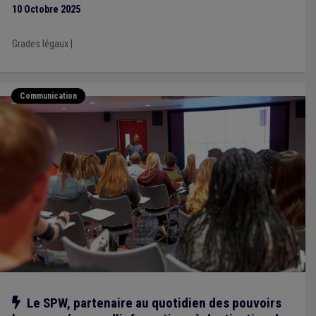
10 Octobre 2025
Grades légaux
|
Communication
Notre action
Le SPW, partenaire au quotidien des pouvoirs