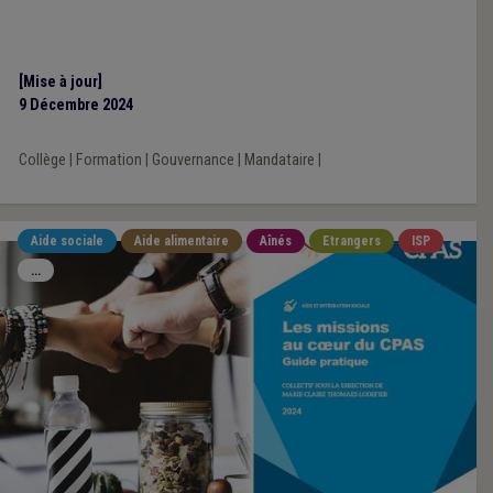
[Mise à jour]
9 Décembre 2024
Collège
|
Formation
|
Gouvernance
|
Mandataire
|
Aide sociale
Aide alimentaire
Aînés
Etrangers
ISP
...