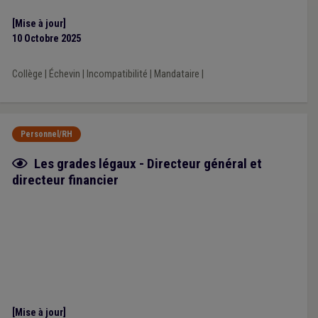
[Mise à jour]
10 Octobre 2025
Collège
|
Échevin
|
Incompatibilité
|
Mandataire
|
Personnel/RH
Fiche focus
Les grades légaux - Directeur général et
directeur financier
[Mise à jour]