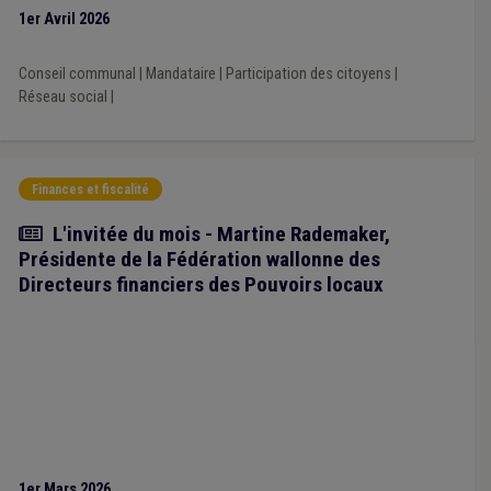
1er Avril 2026
Conseil communal
|
Mandataire
|
Participation des citoyens
|
Réseau social
|
Finances et fiscalité
Article
L'invitée du mois - Martine Rademaker,
Présidente de la Fédération wallonne des
Directeurs financiers des Pouvoirs locaux
1er Mars 2026