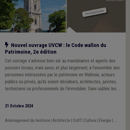
Notre action
Nouvel ouvrage UVCW : le Code wallon du
Patrimoine, 2e édition
Cet ouvrage s’adresse bien sûr au mandataires et agents des
pouvoirs locaux, mais aussi, et plus largement, à l’ensemble des
personnes intéressées par le patrimoine en Wallonie, acteurs
publics ou privés, qu’ils soient décideurs, architectes, juristes,
techniciens ou professionnels de l’immobilier. Sans oublier les
particuliers, notamment les propriétaires d’immeubles
protégés.
21 Octobre 2024
Aménagement du territoire
|
Architecte
|
CoDT
|
Culture
|
Énergie
|
...