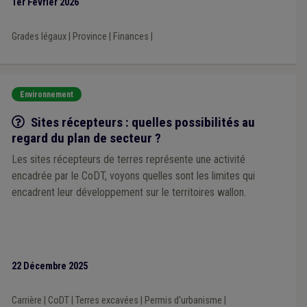
1er Février 2026
Grades légaux
|
Province
|
Finances
|
Environnement
Q/R
Sites récepteurs : quelles possibilités au
regard du plan de secteur ?
Les sites récepteurs de terres représente une activité
encadrée par le CoDT, voyons quelles sont les limites qui
encadrent leur développement sur le territoires wallon.
22 Décembre 2025
Carrière
|
CoDT
|
Terres excavées
|
Permis d'urbanisme
|