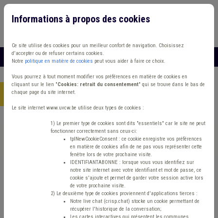
Informations à propos des cookies
Connexion
Vous travaillez dans un/une
Ce site utilise des cookies pour un meilleur confort de navigation. Choisissez
d'accepter ou de refuser certains cookies.
MENU
Notre
politique en matière de cookies
peut vous aider à faire ce choix.
Vous pourrez à tout moment modifier vos préférences en matière de cookies en
cliquant sur le lien "
Cookies: retrait du consentement
" qui se trouve dans le bas de
chaque page du site internet.
Accueil
> Grades légaux Carrière Comité de direction
Le site internet www.uvcw.be utilise deux types de cookies :
Trouver un contenu
1) Le premier type de cookies sont dits "essentiels" car le site ne peut
fonctionner correctement sans ceux-ci:
tplNewCookieConsent : ce cookie enregistre vos préférences
en matière de cookies afin de ne pas vous représenter cette
Grades légaux Carrière Comité de
fenêtre lors de votre prochaine visite.
IDENTIFIANTABONNE : lorsque vous vous identifiez sur
direction
notre site internet avec votre identifiant et mot de passe, ce
cookie s'ajoute et permet de garder votre session active lors
de votre prochaine visite.
2) Le deuxième type de cookies proviennent d'applications tierces :
Matière(s) principale(s)
Notre live chat (crisp.chat) stocke un cookie permettant de
récupérer l'historique de la conversation;
Les cartes interactives qui présentent les communes