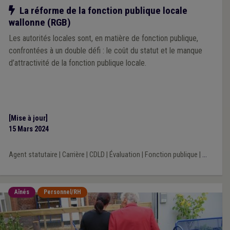
Notre action
La réforme de la fonction publique locale
wallonne (RGB)
Les autorités locales sont, en matière de fonction publique,
confrontées à un double défi : le coût du statut et le manque
d’attractivité de la fonction publique locale.
[Mise à jour]
15 Mars 2024
Agent statutaire
|
Carrière
|
CDLD
|
Évaluation
|
Fonction publique
|
...
Aînés
Personnel/RH