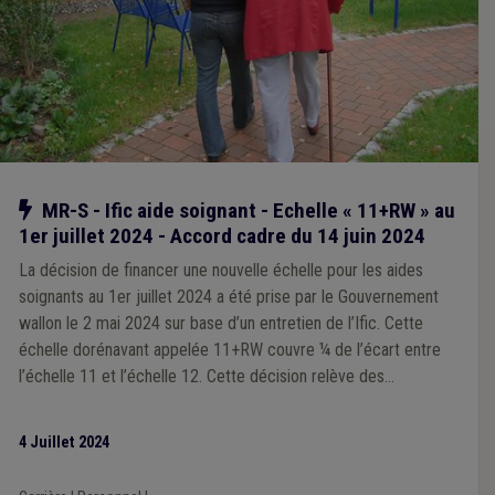
Notre action
MR-S - Ific aide soignant - Echelle « 11+RW » au
1er juillet 2024 - Accord cadre du 14 juin 2024
La décision de financer une nouvelle échelle pour les aides
soignants au 1er juillet 2024 a été prise par le Gouvernement
wallon le 2 mai 2024 sur base d’un entretien de l’Ific. Cette
échelle dorénavant appelée 11+RW couvre ¼ de l’écart entre
l’échelle 11 et l’échelle 12. Cette décision relève des
prérogatives et donc de la responsabilité de la Région sur base
d’un entretien de l’Ific. Positive en soi, elle pose difficulté et a
4 Juillet 2024
suscité moult remous. Dans ce dossier, la Fédération des CPAS
a joué un rôle de messager et a tenté, avec quelques résultats,