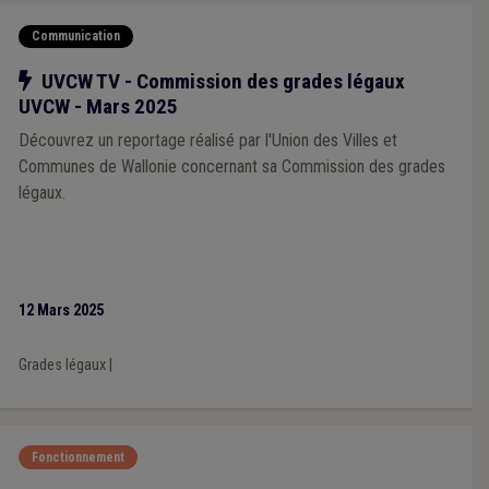
Communication
Notre action
UVCW TV - Commission des grades légaux
UVCW - Mars 2025
Découvrez un reportage réalisé par l'Union des Villes et
Communes de Wallonie concernant sa Commission des grades
légaux.
12 Mars 2025
Grades légaux
|
Fonctionnement