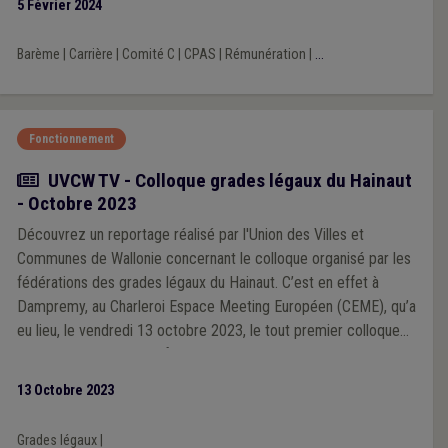
5 Février 2024
Barème
|
Carrière
|
Comité C
|
CPAS
|
Rémunération
|
...
Fonctionnement
Actualité
UVCW TV - Colloque grades légaux du Hainaut
- Octobre 2023
Découvrez un reportage réalisé par l'Union des Villes et
Communes de Wallonie concernant le colloque organisé par les
fédérations des grades légaux du Hainaut. C’est en effet à
Dampremy, au Charleroi Espace Meeting Européen (CEME), qu’a
eu lieu, le vendredi 13 octobre 2023, le tout premier colloque
organisé par les quatre fédérations de grades légaux hennuyers:
directeurs généraux communaux, directeurs généraux de CPAS,
13 Octobre 2023
directeurs financiers et receveurs régionaux.
Grades légaux
|