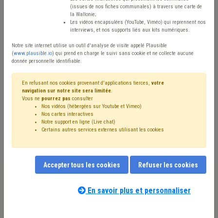
Type de contenu
(issues de nos fiches communales) à travers une carte de
la Wallonie;
Avis / Actions
Les vidéos encapsulées (YouTube, Viméo) qui reprennent nos
interviews, et nos supports liés aux kits numériques.
Réinitialiser
Notre site internet utilise un outil d'analyse de visite appelé Plausible
(
www.plausible.io
) qui prend en charge le suivi sans cookie et ne collecte aucune
donnée personnelle identifiable.
Filtrer cette requête avec des mots-clés
En refusant nos cookies provenant d'applications tierces,
votre
navigation sur notre site sera limitée
.
Vous ne
pourrez pas
consulter
Nos vidéos (hébergées sur Youtube et Vimeo)
⇒ Grades légaux
(
retirer le mot clé
)
Nos cartes interactives
Notre support en ligne (Live chat)
⇒ Carrière
(
retirer le mot clé
)
Personnel
(9)
Pension
(8)
Certains autres services externes utilisant les cookies
CDLD
(7)
Budget
(6)
Bourgmestre
(5)
Programme stratégique transversal (PST)
(5)
⇒ Comité de direction
(
retirer le mot clé
)
Accepter tous les cookies
Refuser les cookies
Administration
(4)
Intercommunale
(4)
Gouvernance
(4)
Finances
(4)
Évaluation
(3)
Échevin
(3)
Barème
(3)
Compensation
(3)
Simplification administrative
(3)
En savoir plus et personnaliser
Notre expert(e) associé(e) au terme
Syndicat
(3)
Zone de police
(3)
Rémunération
(3)
que vous recherchez
(merci de prendre
Taxe
(3)
Fusion
(3)
Contrôle interne
(2)
Sécurité
(2)
connaissance de notre
politique d'assistance-
Recrutement
(2)
Province
(2)
Mandataire
(2)