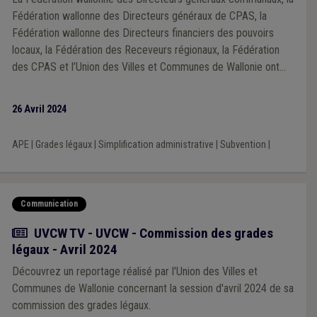
Fédération wallonne des Directeurs généraux de CPAS, la
Fédération wallonne des Directeurs financiers des pouvoirs
locaux, la Fédération des Receveurs régionaux, la Fédération
des CPAS et l’Union des Villes et Communes de Wallonie ont
attiré l’attention du Gouvernement wallon sur les problèmes
importants qui subsistent dans le cadre de l’application de la
26 Avril 2024
réforme du dispositif APE. Une clarification d’urgence, auprès
de l’ensemble des administrations dispensatrices de subsides
APE
|
Grades légaux
|
Simplification administrative
|
Subvention
|
aux pouvoirs locaux est notamment demandée, afin de
s’assurer que la réforme soit comprise et appliquée de manière
uniforme pour l’ensemble des employeurs locaux qui en
bénéficient, et que la charge administrative conséquente qui
Communication
leur est parfois demandée soit drastiquement allégée.
Actualité
UVCW TV - UVCW - Commission des grades
légaux - Avril 2024
Découvrez un reportage réalisé par l'Union des Villes et
Communes de Wallonie concernant la session d'avril 2024 de sa
commission des grades légaux.