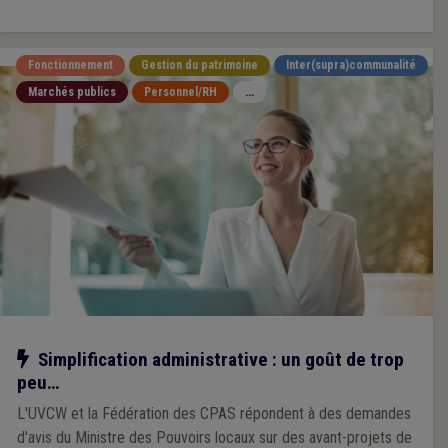
Fonctionnement
Gestion du patrimoine
Inter(supra)communalité
Marchés publics
Personnel/RH
...
Notre action
Simplification administrative : un goût de trop
peu…
L'UVCW et la Fédération des CPAS répondent à des demandes
d'avis du Ministre des Pouvoirs locaux sur des avant-projets de