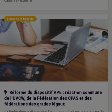
Carrière
|
Personnel
|
de faciliter les choses.
Finances et fiscalité
Notre action
Réforme du dispositif APE : réaction commune
de l’UVCW, de la Fédération des CPAS et des
fédérations des grades légaux
La Fédération wallonne des Directeurs généraux communaux, la