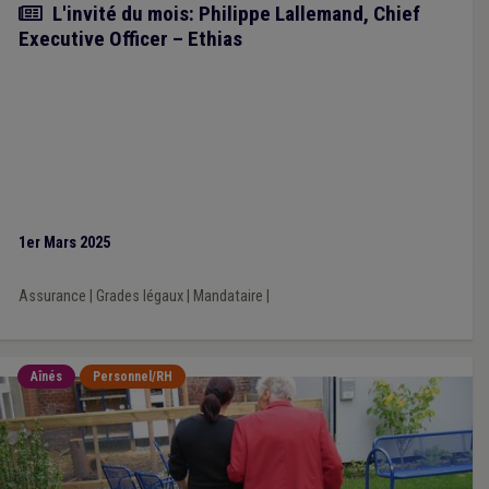
Article
L'invité du mois: Philippe Lallemand, Chief
Executive Officer – Ethias
1er Mars 2025
Assurance
|
Grades légaux
|
Mandataire
|
Aînés
Personnel/RH