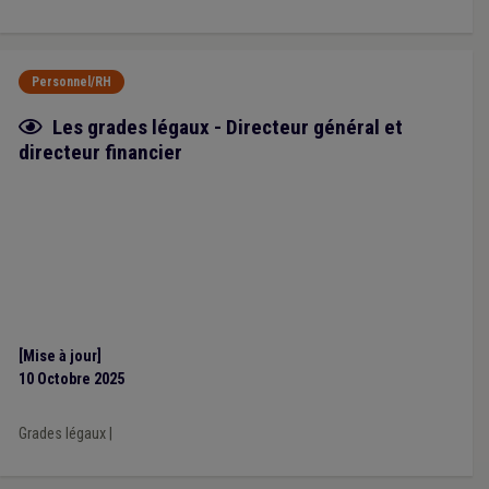
Personnel/RH
Fiche focus
Les grades légaux - Directeur général et
directeur financier
[Mise à jour]
10 Octobre 2025
Grades légaux
|