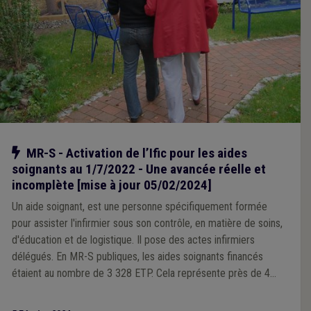
Notre action
MR-S - Activation de l’Ific pour les aides
soignants au 1/7/2022 - Une avancée réelle et
incomplète [mise à jour 05/02/2024]
Un aide soignant, est une personne spécifiquement formée
pour assister l'infirmier sous son contrôle, en matière de soins,
d'éducation et de logistique. Il pose des actes infirmiers
délégués. En MR-S publiques, les aides soignants financés
étaient au nombre de 3 328 ETP. Cela représente près de 4
300 travailleurs et 36 % de l’emploi des MR-S publiques.