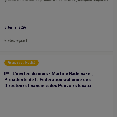
Planification d'urgence
(1)
6 Juillet 2026
Grades légaux
|
Finances et fiscalité
Article
L'invitée du mois - Martine Rademaker,
Présidente de la Fédération wallonne des
Directeurs financiers des Pouvoirs locaux