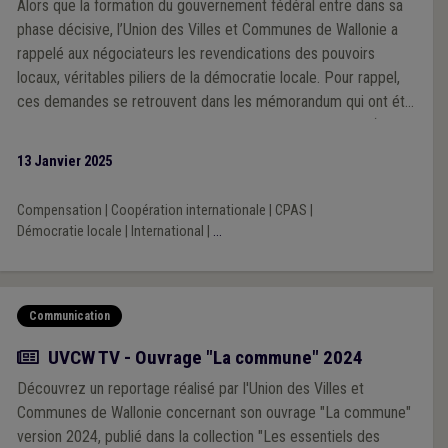
Alors que la formation du gouvernement fédéral entre dans sa
phase décisive, l’Union des Villes et Communes de Wallonie a
rappelé aux négociateurs les revendications des pouvoirs
locaux, véritables piliers de la démocratie locale. Pour rappel,
ces demandes se retrouvent dans les mémorandum qui ont été
établis par les 3 Unions des Villes et Communes du pays (VVSG,
Brulocalis et UVCW) et les 3 Fédérations des CPAS (liées à la
13 Janvier 2025
VVSG, Brulocalis et l’UVCW).
Compensation
|
Coopération internationale
|
CPAS
|
Démocratie locale
|
International
|
...
Communication
Actualité
UVCW TV - Ouvrage "La commune" 2024
Découvrez un reportage réalisé par l'Union des Villes et
Communes de Wallonie concernant son ouvrage "La commune"
version 2024, publié dans la collection "Les essentiels des