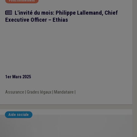
Fonctionnement
Article
L'invité du mois: Philippe Lallemand, Chief
Executive Officer – Ethias
1er Mars 2025
Assurance
|
Grades légaux
|
Mandataire
|
Aide sociale