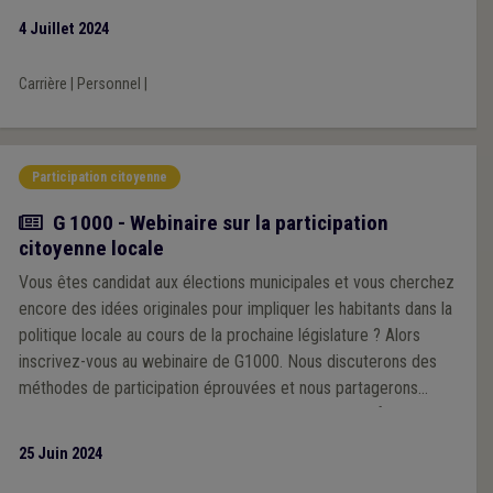
d’un entretien de l’Ific. Positive en soi, elle pose difficulté et a
4 Juillet 2024
suscité moult remous. Dans ce dossier, la Fédération des CPAS
a joué un rôle de messager et a tenté, avec quelques résultats,
Carrière
|
Personnel
|
de faciliter les choses.
Participation citoyenne
Actualité
G 1000 - Webinaire sur la participation
citoyenne locale
Vous êtes candidat aux élections municipales et vous cherchez
encore des idées originales pour impliquer les habitants dans la
politique locale au cours de la prochaine législature ? Alors
inscrivez-vous au webinaire de G1000. Nous discuterons des
méthodes de participation éprouvées et nous partagerons
également de nouvelles approches susceptibles de faire
évoluer durablement la démocratie locale dans votre commune.
25 Juin 2024