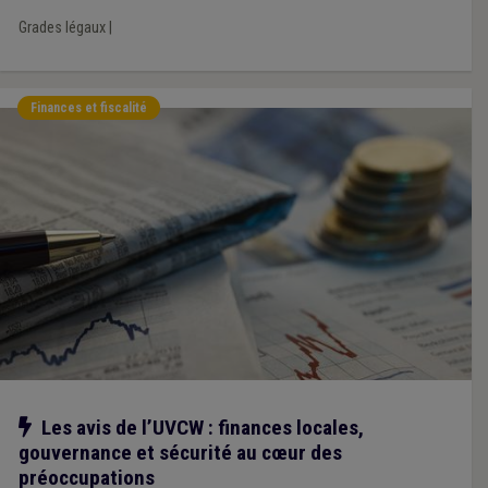
Grades légaux
|
Finances et fiscalité
Notre action
Les avis de l’UVCW : finances locales,
gouvernance et sécurité au cœur des
préoccupations