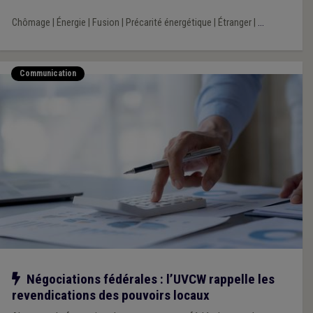
Chômage
|
Énergie
|
Fusion
|
Précarité énergétique
|
Étranger
|
...
Communication
Notre action
Négociations fédérales : l’UVCW rappelle les
revendications des pouvoirs locaux