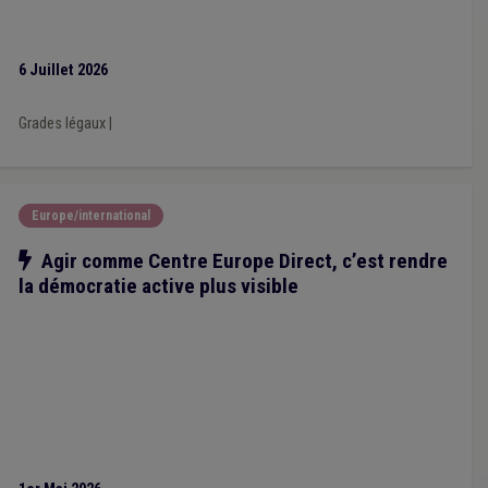
Chômage
(1)
Congé
(1)
Comité C
(1)
Composition des organes
(1)
Cumul
(1)
Décentralisation
(1)
Développement durable
(1)
6 Juillet 2026
Discipline
(1)
Crèche
(1)
Grades légaux
|
Europe/international
Notre action
Agir comme Centre Europe Direct, c’est rendre
la démocratie active plus visible