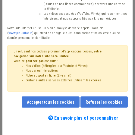
Type de contenu
(issues de nos fiches communales) à travers une carte de
la Wallonie;
Avis / Actions
Les vidéos encapsulées (YouTube, Viméo) qui reprennent nos
interviews, et nos supports liés aux kits numériques.
Réinitialiser
Notre site internet utilise un outil d'analyse de visite appelé Plausible
(
www.plausible.io
) qui prend en charge le suivi sans cookie et ne collecte aucune
donnée personnelle identifiable.
Filtrer cette requête avec des mots-clés
En refusant nos cookies provenant d'applications tierces,
votre
navigation sur notre site sera limitée
.
Vous ne
pourrez pas
consulter
Nos vidéos (hébergées sur Youtube et Vimeo)
⇒ Grades légaux
(
retirer le mot clé
)
Nos cartes interactives
Notre support en ligne (Live chat)
⇒ Fusion
(
retirer le mot clé
)
Certains autres services externes utilisant les cookies
⇒ Démocratie locale
(
retirer le mot clé
)
⇒ Carrière
(
retirer le mot clé
)
CDLD
(13)
Personnel
(11)
Pension
(11)
Mandataire
(10)
Bourgmestre
(9)
Accepter tous les cookies
Refuser les cookies
Gouvernance
(9)
Finances
(8)
Budget
(8)
Conseil communal
(8)
Échevin
(7)
Élection
(6)
Programme stratégique transversal (PST)
(6)
En savoir plus et personnaliser
Notre expert(e) associé(e) au terme
Simplification administrative
(5)
Évaluation
(5)
CPAS
(5)
que vous recherchez
(merci de prendre
Consultation populaire
(4)
Communication
(4)
connaissance de notre
politique d'assistance-
Administration
(4)
Fonction publique
(4)
Recrutement
(4)