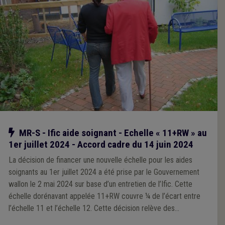
Notre action
MR-S - Ific aide soignant - Echelle « 11+RW » au
1er juillet 2024 - Accord cadre du 14 juin 2024
La décision de financer une nouvelle échelle pour les aides
soignants au 1er juillet 2024 a été prise par le Gouvernement
wallon le 2 mai 2024 sur base d’un entretien de l’Ific. Cette
échelle dorénavant appelée 11+RW couvre ¼ de l’écart entre
l’échelle 11 et l’échelle 12. Cette décision relève des
prérogatives et donc de la responsabilité de la Région sur base