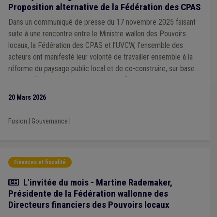
Proposition alternative de la Fédération des CPAS
Dans un communiqué de presse du 17 novembre 2025 faisant
suite à une rencontre entre le Ministre wallon des Pouvoirs
locaux, la Fédération des CPAS et l’UVCW, l’ensemble des
acteurs ont manifesté leur volonté de travailler ensemble à la
réforme du paysage public local et de co-construire, sur base
d’objectifs communs clairement identifiés, un modèle de
service public local optimisé. La Fédération des CPAS a, ce
20 Mars 2026
mardi 17 mars, répondu à cet accord en établissant une
proposition alternative de service public local optimisé. Cette
Fusion
|
Gouvernance
|
proposition est toujours soumise à débat au sein du CA de
l’UVCW.
Finances et fiscalité
Article
L'invitée du mois - Martine Rademaker,
Présidente de la Fédération wallonne des
Directeurs financiers des Pouvoirs locaux