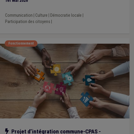
1er Mai 2026
Communication
|
Culture
|
Démocratie locale
|
Participation des citoyens
|
Fonctionnement
Notre action
Projet d’intégration commune-CPAS -