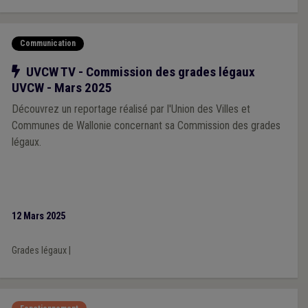
Communication
Notre action
UVCW TV - Commission des grades légaux
UVCW - Mars 2025
Découvrez un reportage réalisé par l'Union des Villes et
Communes de Wallonie concernant sa Commission des grades
légaux.
12 Mars 2025
Grades légaux
|