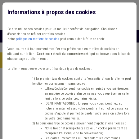
Informations à propos des cookies
Connexion
Vous travaillez dans un/une
Ce site utilise des cookies pour un meilleur confort de navigation. Choisissez
d'accepter ou de refuser certains cookies.
MENU
Notre
politique en matière de cookies
peut vous aider à faire ce choix.
Vous pourrez à tout moment modifier vos préférences en matière de cookies en
cliquant sur le lien "
Cookies: retrait du consentement
" qui se trouve dans le bas de
chaque page du site internet.
Accueil
> Grades légaux Carrière Fusion Démocratie locale
Le site internet www.uvcw.be utilise deux types de cookies :
Trouver un contenu
1) Le premier type de cookies sont dits "essentiels" car le site ne peut
fonctionner correctement sans ceux-ci:
tplNewCookieConsent : ce cookie enregistre vos préférences
en matière de cookies afin de ne pas vous représenter cette
Grades légaux Carrière Fusion
fenêtre lors de votre prochaine visite.
IDENTIFIANTABONNE : lorsque vous vous identifiez sur
Démocratie locale
notre site internet avec votre identifiant et mot de passe, ce
cookie s'ajoute et permet de garder votre session active lors
de votre prochaine visite.
2) Le deuxième type de cookies proviennent d'applications tierces :
Matière(s) principale(s)
Notre live chat (crisp.chat) stocke un cookie permettant de
récupérer l'historique de la conversation;
Les cartes interactives qui présentent les communes