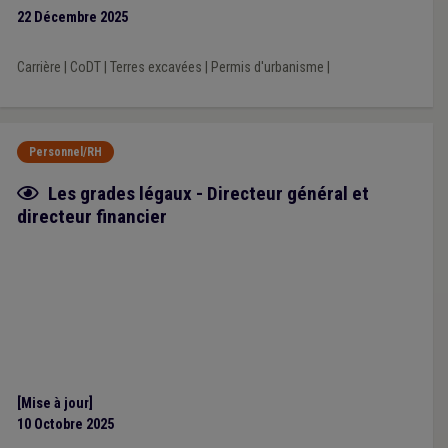
22 Décembre 2025
Carrière
|
CoDT
|
Terres excavées
|
Permis d'urbanisme
|
Personnel/RH
Fiche focus
Les grades légaux - Directeur général et
directeur financier
[Mise à jour]
10 Octobre 2025