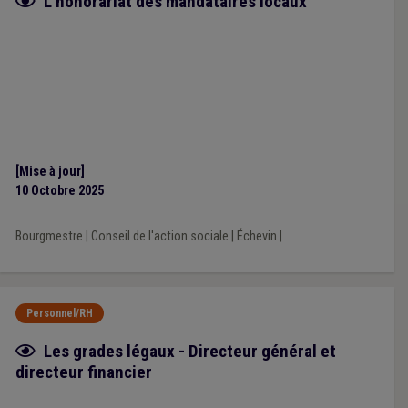
Fiche focus
L'honorariat des mandataires locaux
[Mise à jour]
10 Octobre 2025
Bourgmestre
|
Conseil de l'action sociale
|
Échevin
|
Personnel/RH
Fiche focus
Les grades légaux - Directeur général et
directeur financier