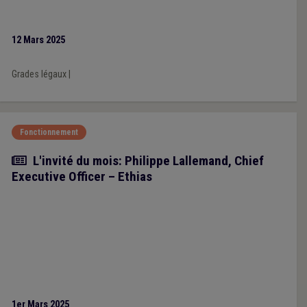
12 Mars 2025
Grades légaux
|
Fonctionnement
Article
L'invité du mois: Philippe Lallemand, Chief
Executive Officer – Ethias
1er Mars 2025