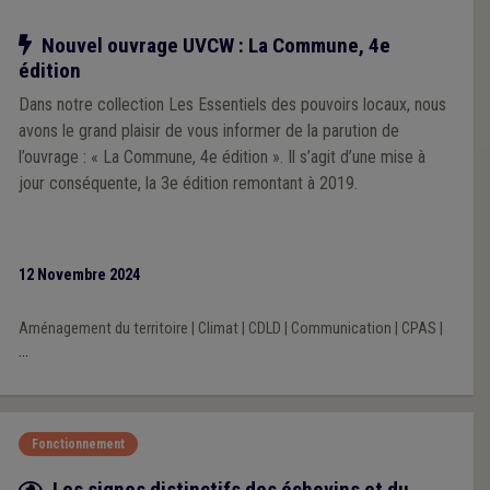
Notre action
Nouvel ouvrage UVCW : La Commune, 4e
édition
Dans notre collection Les Essentiels des pouvoirs locaux, nous
avons le grand plaisir de vous informer de la parution de
l’ouvrage : « La Commune, 4e édition ». Il s’agit d’une mise à
jour conséquente, la 3e édition remontant à 2019.
12 Novembre 2024
Aménagement du territoire
|
Climat
|
CDLD
|
Communication
|
CPAS
|
...
Fonctionnement
Fiche focus
Les signes distinctifs des échevins et du