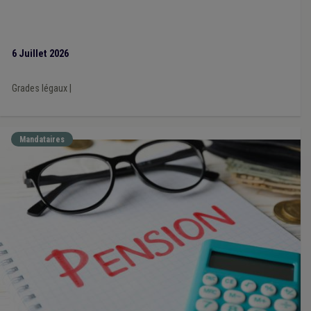
Achat/vente
(1)
CoDT
(1)
Discipline
(1)
E-gov
(1)
Enfance
(1)
Environnement
(1)
Étranger
(1)
Fusion commune/CPAS
(1)
GRH
(1)
Fonds des communes
(1)
Mobilité
(1)
6 Juillet 2026
Mode de gestion
(1)
Nature
(1)
Ordre public
(1)
Permis d'urbanisme
(1)
Inondation
(1)
Grades légaux
|
Insertion professionnelle
(1)
Horaire
(1)
Loi CPAS
(1)
Maison de repos
(1)
Justice
(1)
Terres excavées
(1)
Précarité énergétique
(1)
Association de projet
(1)
Coronavirus
(1)
Concession
(1)
Mandataires
Rue (dénomination, numérotation)
(1)
Prime
(1)
Limite territoriale
(1)
Pénibilité au travail
(1)
Voirie
(1)
Redevance
(1)
Réseau
(1)
Enquête UVCW
(1)
Qualité
(1)
Recette
(1)
Procédure civile
(1)
Subvention
(1)
Responsabilité
(1)
Santé
(1)
Secret professionnel
(1)
Harcèlement
(1)
Indépendant
(1)
Dépense
(1)
Dette
(1)
Conseil d'état
(1)
Urbanisme
(1)
Vie privée
(1)
Zone de secours
(1)
Sécurité sociale
(1)