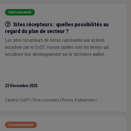
Environnement
Q/R
Sites récepteurs : quelles possibilités au
regard du plan de secteur ?
Les sites récepteurs de terres représente une activité
encadrée par le CoDT, voyons quelles sont les limites qui
encadrent leur développement sur le territoires wallon.
22 Décembre 2025
Carrière
|
CoDT
|
Terres excavées
|
Permis d'urbanisme
|
Fonctionnement