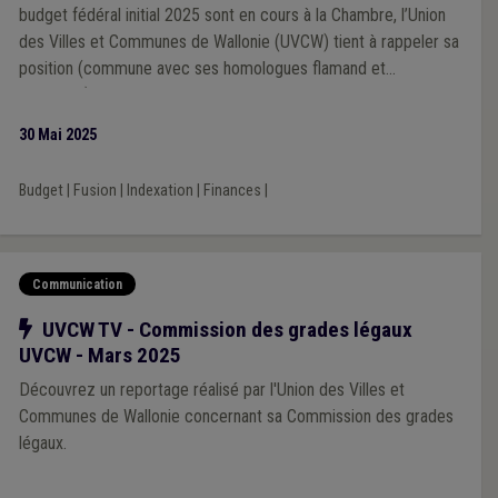
budget fédéral initial 2025 sont en cours à la Chambre, l’Union
des Villes et Communes de Wallonie (UVCW) tient à rappeler sa
position (commune avec ses homologues flamand et
bruxellois).
30 Mai 2025
Budget
|
Fusion
|
Indexation
|
Finances
|
Communication
Notre action
UVCW TV - Commission des grades légaux
UVCW - Mars 2025
Découvrez un reportage réalisé par l'Union des Villes et
Communes de Wallonie concernant sa Commission des grades
légaux.