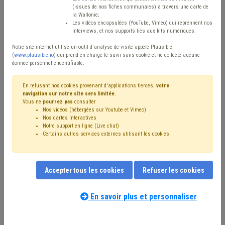
(issues de nos fiches communales) à travers une carte de
Avis / Actions
la Wallonie;
Les vidéos encapsulées (YouTube, Viméo) qui reprennent nos
Réinitialiser
interviews, et nos supports liés aux kits numériques.
Notre site internet utilise un outil d'analyse de visite appelé Plausible
(
www.plausible.io
) qui prend en charge le suivi sans cookie et ne collecte aucune
donnée personnelle identifiable.
Filtrer cette requête avec des mots-clés
En refusant nos cookies provenant d'applications tierces,
votre
navigation sur notre site sera limitée
.
Vous ne
pourrez pas
consulter
⇒ Grades légaux
(
retirer le mot clé
)
Nos vidéos (hébergées sur Youtube et Vimeo)
⇒ Fusion
(
retirer le mot clé
)
⇒ Échevin
(
retirer le mot clé
)
Nos cartes interactives
⇒ Carrière
(
retirer le mot clé
)
Bourgmestre
(19)
Notre support en ligne (Live chat)
Certains autres services externes utilisant les cookies
Pension
(14)
CDLD
(13)
Mandataire
(12)
Personnel
(11)
Président du CPAS
(9)
Gouvernance
(8)
Collège
(8)
Conseiller communal
(8)
Budget
(8)
Finances
(7)
Programme stratégique transversal (PST)
(6)
Accepter tous les cookies
Refuser les cookies
Conseil communal
(6)
CPAS
(5)
Évaluation
(5)
Notre expert(e) associé(e) au terme
Élection
(5)
Enquête
(5)
Démocratie locale
(5)
que vous recherchez
(merci de prendre
En savoir plus et personnaliser
Population
(4)
Recrutement
(4)
Rémunération
(4)
connaissance de notre
politique d'assistance-
Simplification administrative
(4)
Taxe
(4)
conseil
) :
Supracommunalité
(4)
Administration
(4)