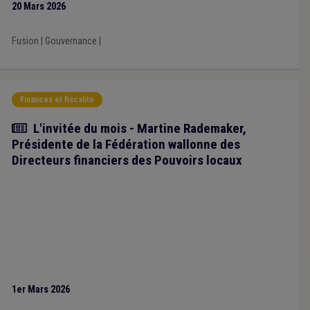
20 Mars 2026
mardi 17 mars, répondu à cet accord en établissant une
proposition alternative de service public local optimisé. Cette
Fusion
|
Gouvernance
|
proposition est toujours soumise à débat au sein du CA de
l’UVCW.
Finances et fiscalité
Article
L'invitée du mois - Martine Rademaker,
Présidente de la Fédération wallonne des
Directeurs financiers des Pouvoirs locaux
1er Mars 2026