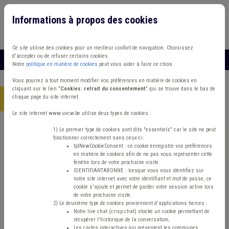
Informations à propos des cookies
Connexion
Vous travaillez dans un/une
Ce site utilise des cookies pour un meilleur confort de navigation. Choisissez
d'accepter ou de refuser certains cookies.
MENU
Notre
politique en matière de cookies
peut vous aider à faire ce choix.
Vous pourrez à tout moment modifier vos préférences en matière de cookies en
cliquant sur le lien "
Cookies: retrait du consentement
" qui se trouve dans le bas de
chaque page du site internet.
Accueil
> Grades légaux Carrière Fusion Échevin
Le site internet www.uvcw.be utilise deux types de cookies :
Trouver un contenu
1) Le premier type de cookies sont dits "essentiels" car le site ne peut
fonctionner correctement sans ceux-ci:
tplNewCookieConsent : ce cookie enregistre vos préférences
en matière de cookies afin de ne pas vous représenter cette
Grades légaux Carrière Fusion Échevin
fenêtre lors de votre prochaine visite.
IDENTIFIANTABONNE : lorsque vous vous identifiez sur
notre site internet avec votre identifiant et mot de passe, ce
cookie s'ajoute et permet de garder votre session active lors
Matière(s) principale(s)
de votre prochaine visite.
2) Le deuxième type de cookies proviennent d'applications tierces :
Notre live chat (crisp.chat) stocke un cookie permettant de
Type de contenu
récupérer l'historique de la conversation;
Les cartes interactives qui présentent les communes