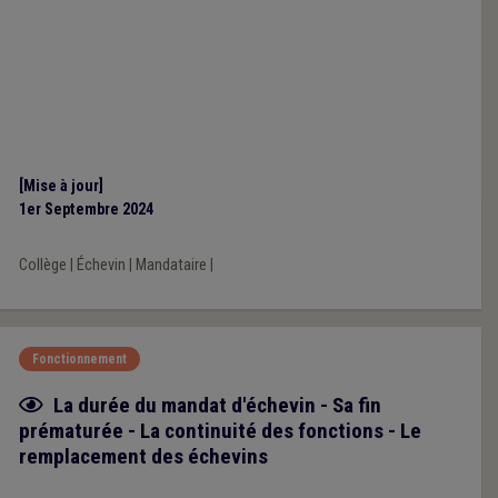
[Mise à jour]
1er Septembre 2024
Collège
|
Échevin
|
Mandataire
|
Fonctionnement
Fiche focus
La durée du mandat d'échevin - Sa fin
prématurée - La continuité des fonctions - Le
remplacement des échevins