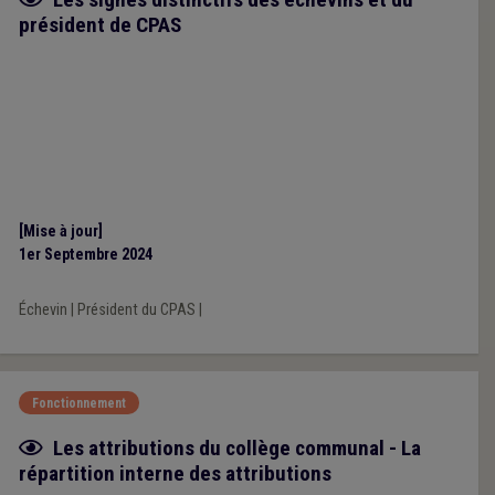
président de CPAS
[Mise à jour]
1er Septembre 2024
Échevin
|
Président du CPAS
|
Fonctionnement
Fiche focus
Les attributions du collège communal - La
répartition interne des attributions