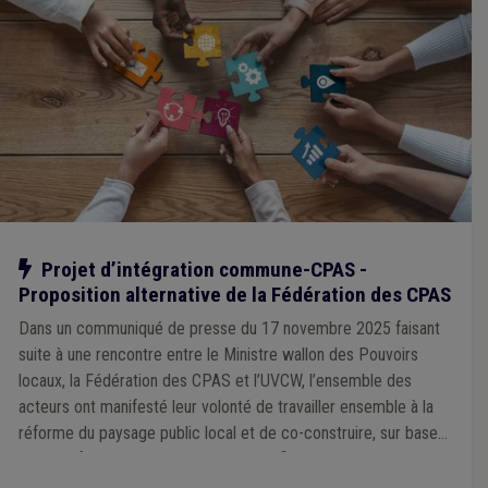
Notre action
Projet d’intégration commune-CPAS -
Proposition alternative de la Fédération des CPAS
Dans un communiqué de presse du 17 novembre 2025 faisant
suite à une rencontre entre le Ministre wallon des Pouvoirs
locaux, la Fédération des CPAS et l’UVCW, l’ensemble des
acteurs ont manifesté leur volonté de travailler ensemble à la
réforme du paysage public local et de co-construire, sur base
d’objectifs communs clairement identifiés, un modèle de
service public local optimisé. La Fédération des CPAS a, ce