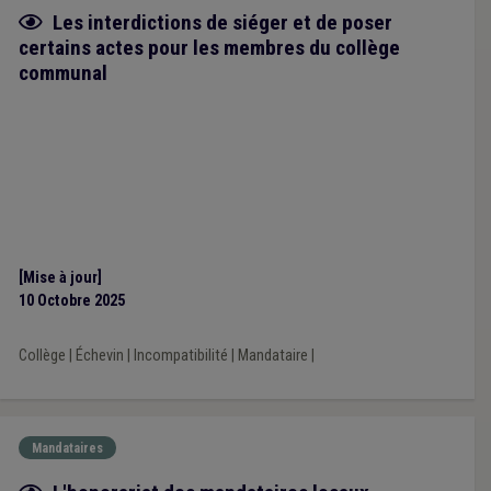
Fiche focus
Les interdictions de siéger et de poser
certains actes pour les membres du collège
communal
[Mise à jour]
10 Octobre 2025
Collège
|
Échevin
|
Incompatibilité
|
Mandataire
|
Mandataires