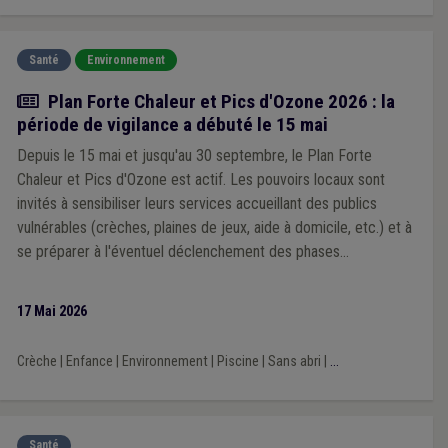
défis rencontrés par les communes. Après une pause, une
deuxième partie sera dédiée aux solutions concrètes
d’adaptation et de gestion des risques.
Santé
Environnement
Actualité
Plan Forte Chaleur et Pics d'Ozone 2026 : la
période de vigilance a débuté le 15 mai
Depuis le 15 mai et jusqu'au 30 septembre, le Plan Forte
Chaleur et Pics d'Ozone est actif. Les pouvoirs locaux sont
invités à sensibiliser leurs services accueillant des publics
vulnérables (crèches, plaines de jeux, aide à domicile, etc.) et à
se préparer à l'éventuel déclenchement des phases
d'avertissement et d'alerte. L'AViq met à disposition l'ensemble
des supports de sensibilisation nécessaires sur son site
17 Mai 2026
internet.
Crèche
|
Enfance
|
Environnement
|
Piscine
|
Sans abri
|
...
Santé