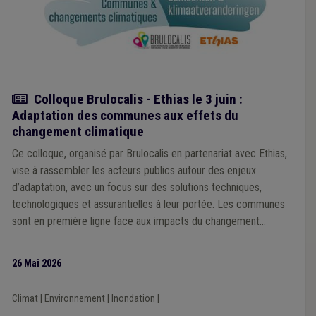
Actualité
Colloque Brulocalis - Ethias le 3 juin :
Adaptation des communes aux effets du
changement climatique
Ce colloque, organisé par Brulocalis en partenariat avec Ethias,
vise à rassembler les acteurs publics autour des enjeux
d’adaptation, avec un focus sur des solutions techniques,
technologiques et assurantielles à leur portée. Les communes
sont en première ligne face aux impacts du changement
climatique, notamment en matière d’îlots de chaleur et
d’inondations. La matinée s’ouvrira par une session de cadrage
26 Mai 2026
consacrée aux principaux risques climatiques et à leurs
implications pour les communes. Elle se poursuivra par un
Climat
|
Environnement
|
Inondation
|
premier temps d’échanges autour des réalités de terrain et des