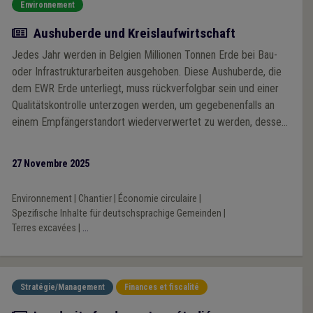
Environnement
Article
Aushuberde und Kreislaufwirtschaft
Jedes Jahr werden in Belgien Millionen Tonnen Erde bei Bau-
oder Infrastrukturarbeiten ausgehoben. Diese Aushuberde, die
dem EWR Erde unterliegt, muss rückverfolgbar sein und einer
Qualitätskontrolle unterzogen werden, um gegebenenfalls an
einem Empfängerstandort wiederverwertet zu werden, dessen
Benutzungsart gleichwertig oder weniger sensibel ist als die
der wiederzuverwertenden Erde.
27 Novembre 2025
Environnement
|
Chantier
|
Économie circulaire
|
Spezifische Inhalte für deutschsprachige Gemeinden
|
Terres excavées
|
...
Stratégie/Management
Finances et fiscalité