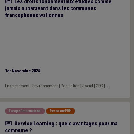
Article
Les droits fondamentaux étudiés comme
jamais auparavant dans les communes
francophones wallonnes
1er Novembre 2025
Enseignement
|
Environnement
|
Population
|
Social
|
ODD
|
...
Europe/international
Personnel/RH
Actualité
Service Learning : quels avantages pour ma
commune ?