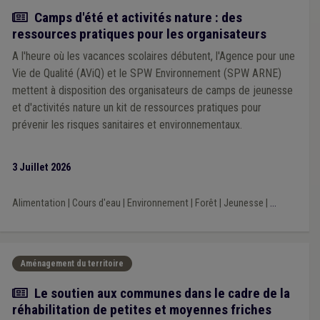
Insertion professionnelle
(1)
Insertion sociale
(1)
Actualité
Camps d'été et activités nature : des
Gens du voyage
(1)
GRH
(1)
Fusion commune/CPAS
(1)
ressources pratiques pour les organisateurs
Gardien de la paix
(1)
Fonctionnement des organes
(1)
Fonds des communes
(1)
A l'heure où les vacances scolaires débutent, l'Agence pour une
Vie de Qualité (AViQ) et le SPW Environnement (SPW ARNE)
mettent à disposition des organisateurs de camps de jeunesse
et d'activités nature un kit de ressources pratiques pour
prévenir les risques sanitaires et environnementaux.
3 Juillet 2026
Alimentation
|
Cours d'eau
|
Environnement
|
Forêt
|
Jeunesse
|
...
Aménagement du territoire
Actualité
Le soutien aux communes dans le cadre de la
réhabilitation de petites et moyennes friches