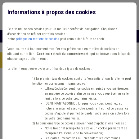
Informations à propos des cookies
Connexion
Vous travaillez dans un/une
Ce site utilise des cookies pour un meilleur confort de navigation. Choisissez
d'accepter ou de refuser certains cookies.
MENU
Notre
politique en matière de cookies
peut vous aider à faire ce choix.
Vous pourrez à tout moment modifier vos préférences en matière de cookies en
cliquant sur le lien "
Cookies: retrait du consentement
" qui se trouve dans le bas de
chaque page du site internet.
Accueil
> Grades légaux Carrière Fusion Environnement
Le site internet www.uvcw.be utilise deux types de cookies :
Trouver un contenu
1) Le premier type de cookies sont dits "essentiels" car le site ne peut
fonctionner correctement sans ceux-ci:
tplNewCookieConsent : ce cookie enregistre vos préférences
en matière de cookies afin de ne pas vous représenter cette
Grades légaux Carrière Fusion
fenêtre lors de votre prochaine visite.
IDENTIFIANTABONNE : lorsque vous vous identifiez sur
Environnement
notre site internet avec votre identifiant et mot de passe, ce
cookie s'ajoute et permet de garder votre session active lors
de votre prochaine visite.
2) Le deuxième type de cookies proviennent d'applications tierces :
Environnement
Notre live chat (crisp.chat) stocke un cookie permettant de
récupérer l'historique de la conversation;
Les cartes interactives qui présentent les communes