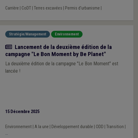
Carrière
|
CoDT
|
Terres excavées
|
Permis d'urbanisme
|
Stratégie/Management
Environnement
Actualité
Lancement de la deuxième édition de la
campagne "Le Bon Moment by Be Planet"
La deuxième édition de la campagne "Le Bon Moment" est
lancée !
15 Décembre 2025
Environnement
|
A la une
|
Développement durable
|
ODD
|
Transition
|
...