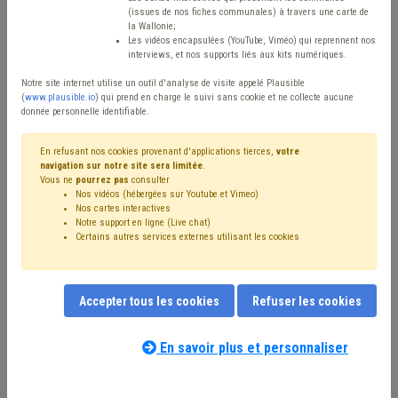
Type de contenu
(issues de nos fiches communales) à travers une carte de
la Wallonie;
Avis / Actions
Les vidéos encapsulées (YouTube, Viméo) qui reprennent nos
interviews, et nos supports liés aux kits numériques.
Réinitialiser
Notre site internet utilise un outil d'analyse de visite appelé Plausible
(
www.plausible.io
) qui prend en charge le suivi sans cookie et ne collecte aucune
donnée personnelle identifiable.
Filtrer cette requête avec des mots-clés
En refusant nos cookies provenant d'applications tierces,
votre
navigation sur notre site sera limitée
.
Vous ne
pourrez pas
consulter
Nos vidéos (hébergées sur Youtube et Vimeo)
⇒ Environnement
(
retirer le mot clé
)
Nos cartes interactives
Notre support en ligne (Live chat)
⇒ Grades légaux
(
retirer le mot clé
)
Certains autres services externes utilisant les cookies
⇒ Fusion
(
retirer le mot clé
)
⇒ Carrière
(
retirer le mot clé
)
CoDT
(20)
Urbanisme
(17)
Permis d'urbanisme
(14)
Personnel
(12)
Inondation
(12)
Gouvernance
(11)
Accepter tous les cookies
Refuser les cookies
Pension
(11)
Climat
(11)
CDLD
(11)
Développement durable
(11)
Simplification administrative
(11)
Voirie
(11)
Délai
(9)
En savoir plus et personnaliser
Nos experts associés au terme que
Budget
(9)
Finances
(9)
Énergie
(9)
vous recherchez
(merci de prendre
Conseil communal
(8)
Sécurité
(8)
Transition
(8)
connaissance de notre
politique d'assistance-
Coronavirus
(7)
Aménagement du territoire
(7)