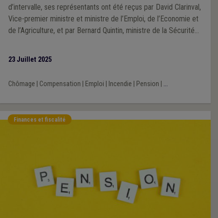
d’intervalle, ses représentants ont été reçus par David Clarinval,
Vice-premier ministre et ministre de l’Emploi, de l’Economie et
de l’Agriculture, et par Bernard Quintin, ministre de la Sécurité
et de l’Intérieur. Deux rendez-vous stratégiques pour porter la
voix des communes, des CPAS, des intercommunales, des
23 Juillet 2025
zones de secours et de police.
Chômage
|
Compensation
|
Emploi
|
Incendie
|
Pension
|
...
Finances et fiscalité