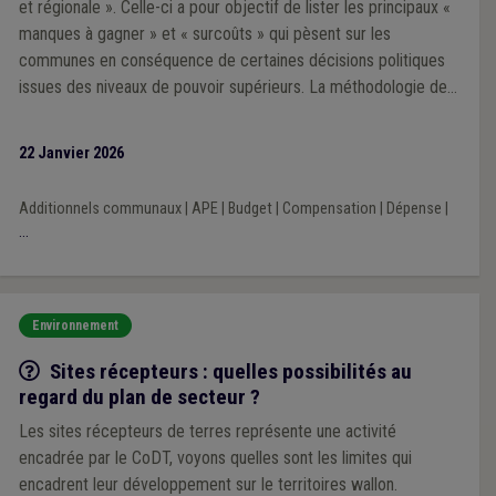
et régionale ». Celle-ci a pour objectif de lister les principaux «
manques à gagner » et « surcoûts » qui pèsent sur les
communes en conséquence de certaines décisions politiques
issues des niveaux de pouvoir supérieurs. La méthodologie de
la Veille 2025 repose sur une analyse prioritairement portée sur
l’impact financier des décisions prises par les exécutifs régional
22 Janvier 2026
et fédéral au cours de la mandature communale 2024-2030.
Additionnels communaux
|
APE
|
Budget
|
Compensation
|
Dépense
|
...
Environnement
Q/R
Sites récepteurs : quelles possibilités au
regard du plan de secteur ?
Les sites récepteurs de terres représente une activité
encadrée par le CoDT, voyons quelles sont les limites qui
encadrent leur développement sur le territoires wallon.