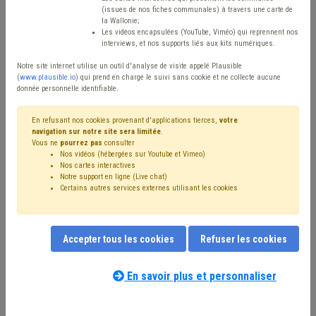
(issues de nos fiches communales) à travers une carte de
Avis / Actions
la Wallonie;
Les vidéos encapsulées (YouTube, Viméo) qui reprennent nos
Réinitialiser
interviews, et nos supports liés aux kits numériques.
Notre site internet utilise un outil d'analyse de visite appelé Plausible
(
www.plausible.io
) qui prend en charge le suivi sans cookie et ne collecte aucune
donnée personnelle identifiable.
Filtrer cette requête avec des mots-clés
En refusant nos cookies provenant d'applications tierces,
votre
navigation sur notre site sera limitée
.
Vous ne
pourrez pas
consulter
⇒ Pension
(
retirer le mot clé
)
Nos vidéos (hébergées sur Youtube et Vimeo)
⇒ Grades légaux
(
retirer le mot clé
)
Nos cartes interactives
⇒ Fusion
(
retirer le mot clé
)
Budget
(24)
Personnel
(23)
Notre support en ligne (Live chat)
Certains autres services externes utilisant les cookies
⇒ Carrière
(
retirer le mot clé
)
Finances
(18)
CDLD
(14)
CPAS
(12)
Mandataire
(11)
Dépense
(11)
Compensation
(9)
Coronavirus
(9)
Recette
(9)
Bourgmestre
(9)
Échevin
(8)
Chômage
(8)
Accepter tous les cookies
Refuser les cookies
Administration
(8)
Agent statutaire
(8)
Notre expert(e) associé(e) au terme
Simplification administrative
(8)
Police
(8)
que vous recherchez
(merci de prendre
En savoir plus et personnaliser
Gouvernance
(8)
Indexation
(8)
Taxe
(7)
connaissance de notre
politique d'assistance-
Programme stratégique transversal (PST)
(7)
conseil
) :
Rémunération
(7)
Zone de secours
(7)
Économie
(7)