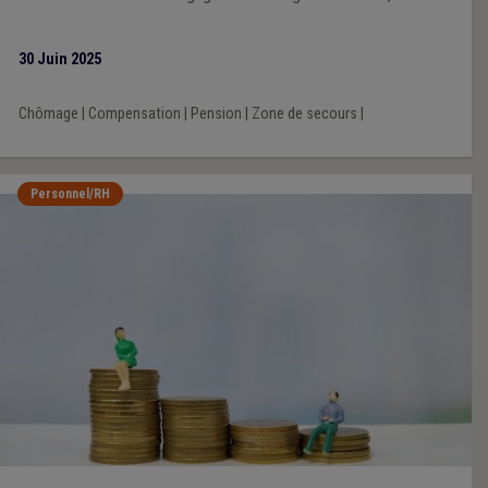
structurels et pérennes, inscrits dans la législation, permettant
aux communes, aux CPAS, aux zones de secours et aux zones
30 Juin 2025
de police de remplir leurs missions essentielles auprès des
citoyens, dans le respect des équilibres financiers locaux. Cette
Chômage
|
Compensation
|
Pension
|
Zone de secours
|
responsabilité partagée est la condition indispensable pour
préserver la cohésion sociale, la sécurité de proximité et la
capacité d’action des pouvoirs locaux dans la transition sociale
Personnel/RH
et durable que notre société exige. L’Union des Villes et
Communes de Wallonie asbl reste pleinement vigilante et
disponible pour travailler avec le Gouvernement fédéral afin de
trouver des solutions concrètes, réalistes et équilibrées.