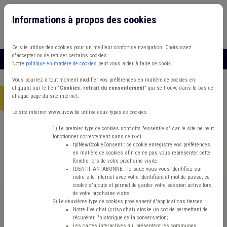
Informations à propos des cookies
Connexion
Vous travaillez dans un/une
Ce site utilise des cookies pour un meilleur confort de navigation. Choisissez
d'accepter ou de refuser certains cookies.
MENU
Notre
politique en matière de cookies
peut vous aider à faire ce choix.
Vous pourrez à tout moment modifier vos préférences en matière de cookies en
cliquant sur le lien "
Cookies: retrait du consentement
" qui se trouve dans le bas de
chaque page du site internet.
Accueil
> Grades légaux Carrière Fusion Pension
Le site internet www.uvcw.be utilise deux types de cookies :
Trouver un contenu
1) Le premier type de cookies sont dits "essentiels" car le site ne peut
fonctionner correctement sans ceux-ci:
tplNewCookieConsent : ce cookie enregistre vos préférences
en matière de cookies afin de ne pas vous représenter cette
Grades légaux Carrière Fusion Pension
fenêtre lors de votre prochaine visite.
IDENTIFIANTABONNE : lorsque vous vous identifiez sur
notre site internet avec votre identifiant et mot de passe, ce
cookie s'ajoute et permet de garder votre session active lors
Matière(s) principale(s)
de votre prochaine visite.
2) Le deuxième type de cookies proviennent d'applications tierces :
Notre live chat (crisp.chat) stocke un cookie permettant de
Type de contenu
récupérer l'historique de la conversation;
Les cartes interactives qui présentent les communes