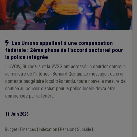
Notre action
Les Unions appellent à une compensation
fédérale : 2ème phase de l’accord sectoriel pour
la police intégrée
L’UVCW, Brulocalis et la VVSG ont adressé un courrier commun
au ministre de l'Intérieur Bernard Quintin. Le message : dans un
contexte budgétaire local très tendu, toute nouvelle mesure de
soutien au pouvoir d'achat pour la police locale devra être
compensée par le fédéral.
11 Juin 2026
Budget
|
Finances
|
Indexation
|
Pension
|
Subside
|
...