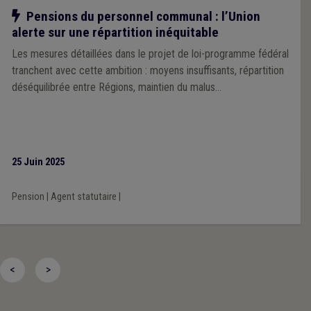
Notre action
Pensions du personnel communal : l’Union
alerte sur une répartition inéquitable
Les mesures détaillées dans le projet de loi-programme fédéral
tranchent avec cette ambition : moyens insuffisants, répartition
déséquilibrée entre Régions, maintien du malus…
25 Juin 2025
Pension
|
Agent statutaire
|
<
>