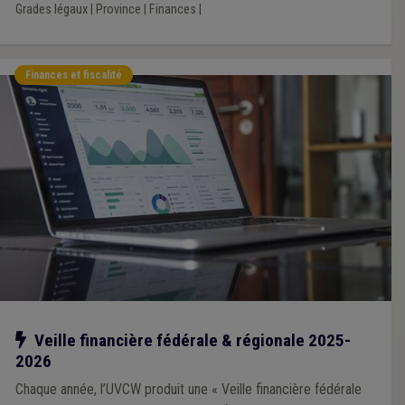
Grades légaux
|
Province
|
Finances
|
Finances et fiscalité
Notre action
Veille financière fédérale & régionale 2025-
2026
Chaque année, l’UVCW produit une « Veille financière fédérale