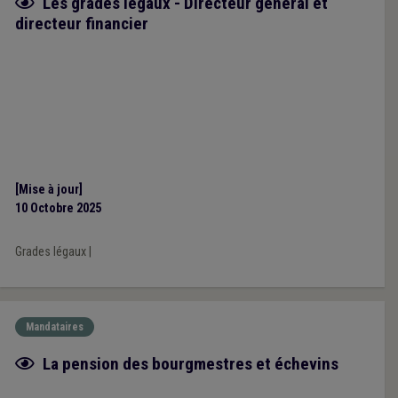
Fiche focus
Les grades légaux - Directeur général et
directeur financier
[Mise à jour]
10 Octobre 2025
Grades légaux
|
Mandataires
Fiche focus
La pension des bourgmestres et échevins