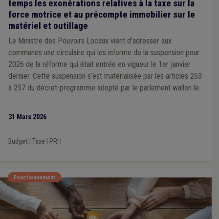
temps les exonérations relatives à la taxe sur la
Parti politique
(1)
Pénibilité au travail
(1)
Piscine
(1)
force motrice et au précompte immobilier sur le
matériel et outillage
Le Ministre des Pouvoirs Locaux vient d’adresser aux
communes une circulaire qui les informe de la suspension pour
2026 de la réforme qui était entrée en vigueur le 1er janvier
dernier. Cette suspension s’est matérialisée par les articles 253
à 257 du décret-programme adopté par le parlement wallon le
25 mars dernier et qui entrera en vigueur le 1er avril prochain.
31 Mars 2026
Budget
|
Taxe
|
PRI
|
Fonctionnement