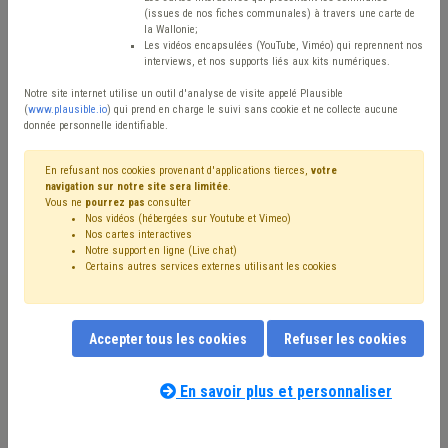
(issues de nos fiches communales) à travers une carte de
Avis / Actions
la Wallonie;
Les vidéos encapsulées (YouTube, Viméo) qui reprennent nos
Réinitialiser
interviews, et nos supports liés aux kits numériques.
Notre site internet utilise un outil d'analyse de visite appelé Plausible
(
www.plausible.io
) qui prend en charge le suivi sans cookie et ne collecte aucune
donnée personnelle identifiable.
Filtrer cette requête avec des mots-clés
En refusant nos cookies provenant d'applications tierces,
votre
navigation sur notre site sera limitée
.
Vous ne
pourrez pas
consulter
⇒ Taxe
(
retirer le mot clé
)
Fiscalité
(58)
Nos vidéos (hébergées sur Youtube et Vimeo)
⇒ Grades légaux
(
retirer le mot clé
)
Nos cartes interactives
⇒ Fusion
(
retirer le mot clé
)
Redevance
(27)
Budget
(24)
Notre support en ligne (Live chat)
Certains autres services externes utilisant les cookies
CDLD
(22)
Compensation
(21)
Recette
(20)
⇒ Carrière
(
retirer le mot clé
)
Recouvrement
(18)
Coronavirus
(15)
Pension
(13)
Additionnels communaux
(13)
Déchet
(13)
Accepter tous les cookies
Refuser les cookies
Personnel
(11)
Circulaire budgétaire
(11)
Entreprise
(9)
Notre expert(e) associé(e) au terme
Coût-vérité
(9)
Dépense
(8)
Antenne
(8)
Amende
(8)
que vous recherchez
(merci de prendre
En savoir plus et personnaliser
Tutelle
(8)
Règlement taxe
(8)
Gouvernance
(8)
connaissance de notre
politique d'assistance-
Précompte
(7)
IPP
(7)
Investissement
(7)
conseil
) :
Stationnement
(7)