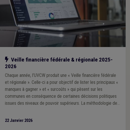
Notre action
Veille financière fédérale & régionale 2025-
2026
Chaque année, l’UVCW produit une « Veille financière fédérale
et régionale ». Celle-ci a pour objectif de lister les principaux «
manques à gagner » et « surcoûts » qui pèsent sur les
communes en conséquence de certaines décisions politiques
issues des niveaux de pouvoir supérieurs. La méthodologie de
la Veille 2025 repose sur une analyse prioritairement portée sur
l’impact financier des décisions prises par les exécutifs régional
22 Janvier 2026
et fédéral au cours de la mandature communale 2024-2030.