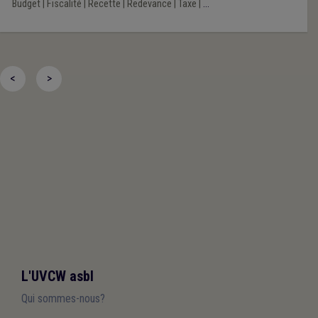
Budget
|
Fiscalité
|
Recette
|
Redevance
|
Taxe
|
...
<
>
L'UVCW asbl
Qui sommes-nous?