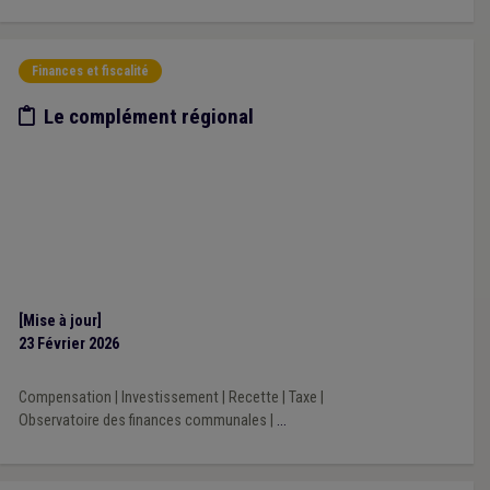
Finances et fiscalité
Etude/chiffres
Le complément régional
[Mise à jour]
23 Février 2026
Compensation
|
Investissement
|
Recette
|
Taxe
|
Observatoire des finances communales
|
...