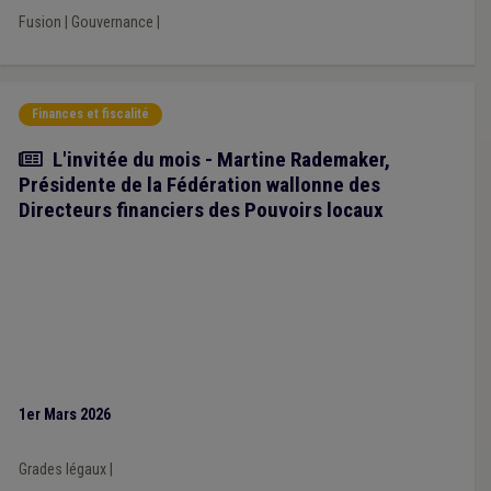
proposition alternative de service public local optimisé. Cette
Fusion
|
Gouvernance
|
proposition est toujours soumise à débat au sein du CA de
l’UVCW.
Finances et fiscalité
Article
L'invitée du mois - Martine Rademaker,
Présidente de la Fédération wallonne des
Directeurs financiers des Pouvoirs locaux
1er Mars 2026
Grades légaux
|