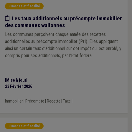
Finances et fiscalité
Etude/chiffres
Les taux additionnels au précompte immobilier
des communes wallonnes
Les communes perçoivent chaque année des recettes
additionnelles au précompte immobilier (PrI). Elles appliquent
ainsi un certain taux d’additionnel sur cet impôt qui est enrôlé, y
compris pour ses additionnels, par l’État fédéral.
[Mise à jour]
23 Février 2026
Immobilier
|
Précompte
|
Recette
|
Taxe
|
Finances et fiscalité