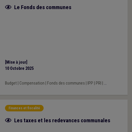
Fiche focus
Le Fonds des communes
[Mise à jour]
10 Octobre 2025
Budget
|
Compensation
|
Fonds des communes
|
IPP
|
PRI
|
...
Finances et fiscalité
Fiche focus
Les taxes et les redevances communales