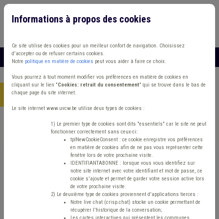
Informations à propos des cookies
Connexion
Vous travaillez dans un/une
Ce site utilise des cookies pour un meilleur confort de navigation. Choisissez
d'accepter ou de refuser certains cookies.
MENU
Notre
politique en matière de cookies
peut vous aider à faire ce choix.
Vous pourrez à tout moment modifier vos préférences en matière de cookies en
cliquant sur le lien "
Cookies: retrait du consentement
" qui se trouve dans le bas de
chaque page du site internet.
Accueil
> Grades légaux Carrière Fusion Taxe
Le site internet www.uvcw.be utilise deux types de cookies :
Trouver un contenu
1) Le premier type de cookies sont dits "essentiels" car le site ne peut
fonctionner correctement sans ceux-ci:
tplNewCookieConsent : ce cookie enregistre vos préférences
en matière de cookies afin de ne pas vous représenter cette
Grades légaux Carrière Fusion Taxe
fenêtre lors de votre prochaine visite.
IDENTIFIANTABONNE : lorsque vous vous identifiez sur
notre site internet avec votre identifiant et mot de passe, ce
cookie s'ajoute et permet de garder votre session active lors
Matière(s) principale(s)
de votre prochaine visite.
2) Le deuxième type de cookies proviennent d'applications tierces :
Notre live chat (crisp.chat) stocke un cookie permettant de
Type de contenu
récupérer l'historique de la conversation;
Les cartes interactives qui présentent les communes