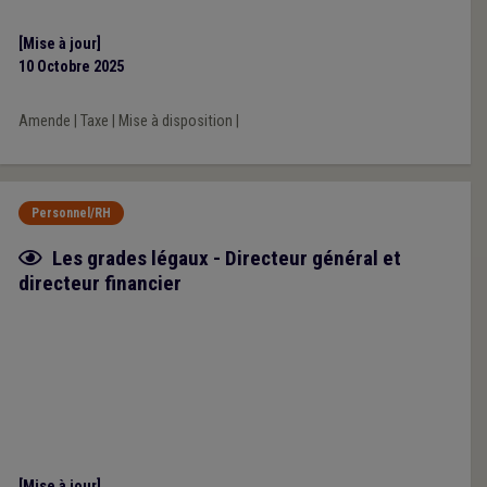
[Mise à jour]
10 Octobre 2025
Amende
|
Taxe
|
Mise à disposition
|
Personnel/RH
Fiche focus
Les grades légaux - Directeur général et
directeur financier
[Mise à jour]