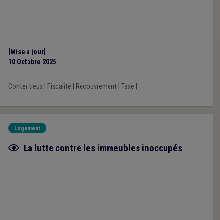
[Mise à jour]
10 Octobre 2025
Contentieux
|
Fiscalité
|
Recouvrement
|
Taxe
|
Logement
Fiche focus
La lutte contre les immeubles inoccupés