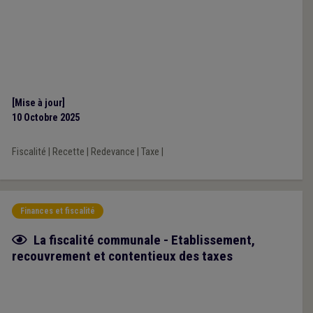
[Mise à jour]
10 Octobre 2025
Fiscalité
|
Recette
|
Redevance
|
Taxe
|
Finances et fiscalité
Fiche focus
La fiscalité communale - Etablissement,
recouvrement et contentieux des taxes