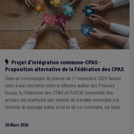
Notre action
Projet d’intégration commune-CPAS -
Proposition alternative de la Fédération des CPAS
Dans un communiqué de presse du 17 novembre 2025 faisant
suite à une rencontre entre le Ministre wallon des Pouvoirs
locaux, la Fédération des CPAS et l’UVCW, l’ensemble des
acteurs ont manifesté leur volonté de travailler ensemble à la
réforme du paysage public local et de co-construire, sur base
d’objectifs communs clairement identifiés, un modèle de
service public local optimisé. La Fédération des CPAS a, ce
20 Mars 2026
mardi 17 mars, répondu à cet accord en établissant une