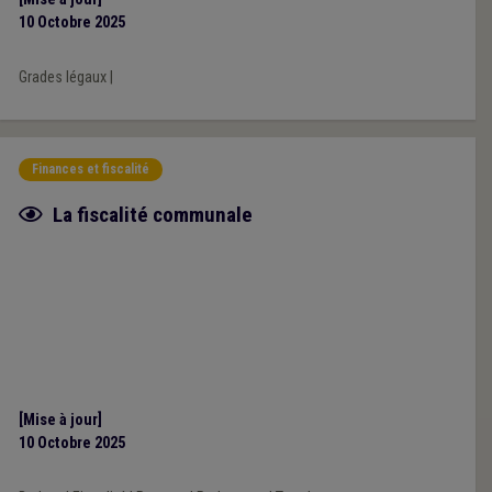
10 Octobre 2025
Grades légaux
|
Finances et fiscalité
Fiche focus
La fiscalité communale
[Mise à jour]
10 Octobre 2025