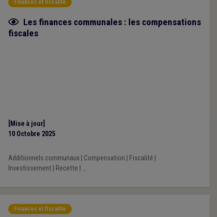
Finances et fiscalité
Fiche focus
Les finances communales : les compensations
fiscales
[Mise à jour]
10 Octobre 2025
Additionnels communaux
|
Compensation
|
Fiscalité
|
Investissement
|
Recette
|
...
Finances et fiscalité