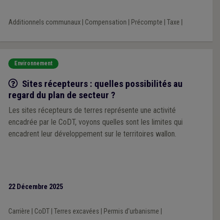
Additionnels communaux
|
Compensation
|
Précompte
|
Taxe
|
Environnement
Q/R
Sites récepteurs : quelles possibilités au
regard du plan de secteur ?
Les sites récepteurs de terres représente une activité
encadrée par le CoDT, voyons quelles sont les limites qui
encadrent leur développement sur le territoires wallon.
22 Décembre 2025
Carrière
|
CoDT
|
Terres excavées
|
Permis d'urbanisme
|