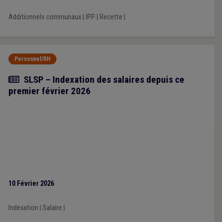
territoires, en fonction des niveaux de revenus des habitants.
Additionnels communaux
|
IPP
|
Recette
|
Personnel/RH
Actualité
SLSP – Indexation des salaires depuis ce
premier février 2026
10 Février 2026
Indexation
|
Salaire
|