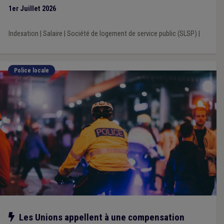
1er Juillet 2026
Indexation
|
Salaire
|
Société de logement de service public (SLSP)
|
Police locale
Notre action
Les Unions appellent à une compensation