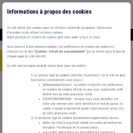
Informations à propos des cookies
Connexion
Vous travaillez dans un/une
Ce site utilise des cookies pour un meilleur confort de navigation. Choisissez
d'accepter ou de refuser certains cookies.
MENU
Notre
politique en matière de cookies
peut vous aider à faire ce choix.
Vous pourrez à tout moment modifier vos préférences en matière de cookies en
cliquant sur le lien "
Cookies: retrait du consentement
" qui se trouve dans le bas de
chaque page du site internet.
Accueil
> Grades légaux Carrière Indexation Additionnels
communaux
Le site internet www.uvcw.be utilise deux types de cookies :
1) Le premier type de cookies sont dits "essentiels" car le site ne peut
fonctionner correctement sans ceux-ci:
Trouver un contenu
tplNewCookieConsent : ce cookie enregistre vos préférences
en matière de cookies afin de ne pas vous représenter cette
fenêtre lors de votre prochaine visite.
Grades légaux Carrière Indexation
IDENTIFIANTABONNE : lorsque vous vous identifiez sur
notre site internet avec votre identifiant et mot de passe, ce
Additionnels communaux
cookie s'ajoute et permet de garder votre session active lors
de votre prochaine visite.
2) Le deuxième type de cookies proviennent d'applications tierces :
Notre live chat (crisp.chat) stocke un cookie permettant de
Matière(s) principale(s)
récupérer l'historique de la conversation;
Les cartes interactives qui présentent les communes