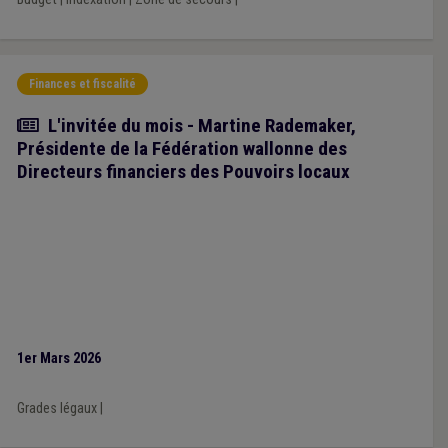
Finances et fiscalité
Article
L'invitée du mois - Martine Rademaker,
Présidente de la Fédération wallonne des
Directeurs financiers des Pouvoirs locaux
1er Mars 2026
Grades légaux
|