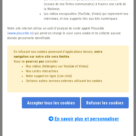
(issues de nos fiches communales) à travers une carte de
Type de contenu
la Wallonie;
Les vidéos encapsulées (YouTube, Viméo) qui reprennent nos
interviews, et nos supports liés aux kits numériques.
Avis / Actions
Notre site internet utilise un outil d'analyse de visite appelé Plausible
Réinitialiser
(
www.plausible.io
) qui prend en charge le suivi sans cookie et ne collecte aucune
donnée personnelle identifiable.
En refusant nos cookies provenant d'applications tierces,
votre
navigation sur notre site sera limitée
.
Filtrer cette requête avec des mots-clés
Vous ne
pourrez pas
consulter
Nos vidéos (hébergées sur Youtube et Vimeo)
Nos cartes interactives
Notre support en ligne (Live chat)
⇒ Indexation
(
retirer le mot clé
)
Certains autres services externes utilisant les cookies
⇒ Grades légaux
(
retirer le mot clé
)
⇒ Additionnels communaux
(
retirer le mot clé
)
Recette
(26)
Budget
(23)
⇒ Carrière
(
retirer le mot clé
)
Accepter tous les cookies
Refuser les cookies
IPP
(18)
PRI
(18)
Compensation
(17)
Salaire
(17)
Taxe
(16)
Fiscalité
(15)
Pension
(15)
Personnel
(11)
Finances
(11)
APE
(9)
CDLD
(7)
Électricité
(7)
En savoir plus et personnaliser
Dépense
(7)
Nos experts associés au terme que
Société de logement de service public (SLSP)
(7)
vous recherchez
(merci de prendre
Subvention
(7)
Emploi
(6)
Gaz
(6)