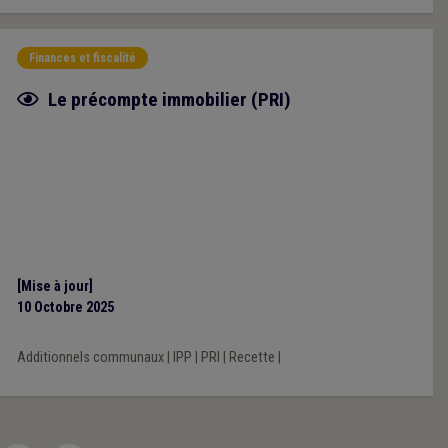
Finances et fiscalité
Fiche focus
Le précompte immobilier (PRI)
[Mise à jour]
10 Octobre 2025
Additionnels communaux
|
IPP
|
PRI
|
Recette
|