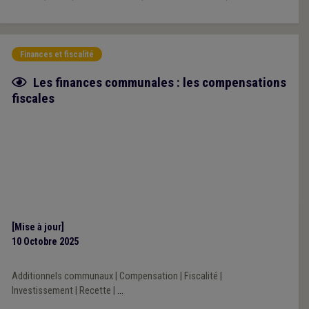
Finances et fiscalité
Fiche focus
Les finances communales : les compensations
fiscales
[Mise à jour]
10 Octobre 2025
Additionnels communaux
|
Compensation
|
Fiscalité
|
Investissement
|
Recette
|
...