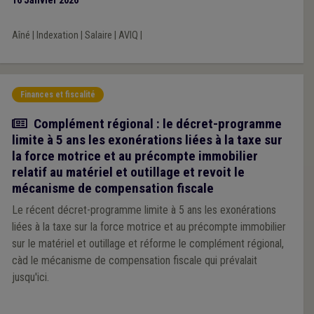
16 Janvier 2026
conditions de l'article 19 du décret-programme, sera soumis à
la même exception que celle prévue pour les secteurs publics
Aîné
|
Indexation
|
Salaire
|
AVIQ
|
fédéraux de la santé. Ainsi, l’indexation des salaires continuera
d’être effectuée deux mois suivant le mois durant lequel l’indice
pivot est dépassé.
Finances et fiscalité
Actualité
Complément régional : le décret-programme
limite à 5 ans les exonérations liées à la taxe sur
la force motrice et au précompte immobilier
relatif au matériel et outillage et revoit le
mécanisme de compensation fiscale
Le récent décret-programme limite à 5 ans les exonérations
liées à la taxe sur la force motrice et au précompte immobilier
sur le matériel et outillage et réforme le complément régional,
càd le mécanisme de compensation fiscale qui prévalait
jusqu'ici.