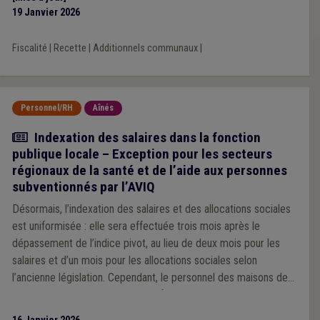
19 Janvier 2026
Fiscalité
|
Recette
|
Additionnels communaux
|
Personnel/RH
Aînés
Actualité
Indexation des salaires dans la fonction
publique locale – Exception pour les secteurs
régionaux de la santé et de l’aide aux personnes
subventionnés par l’AVIQ
Désormais, l’indexation des salaires et des allocations sociales
est uniformisée : elle sera effectuée trois mois après le
dépassement de l’indice pivot, au lieu de deux mois pour les
salaires et d’un mois pour les allocations sociales selon
l’ancienne législation. Cependant, le personnel des maisons de
repos et des services d’aide aux familles et aux aînés relevant
des CPAS et des intercommunales qui répondent aux