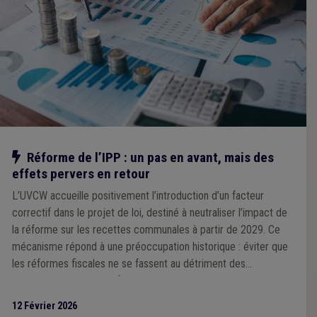
Notre action
Réforme de l’IPP : un pas en avant, mais des
effets pervers en retour
L’UVCW accueille positivement l’introduction d’un facteur
correctif dans le projet de loi, destiné à neutraliser l’impact de
la réforme sur les recettes communales à partir de 2029. Ce
mécanisme répond à une préoccupation historique : éviter que
les réformes fiscales ne se fassent au détriment des
communes, comme ce fut le cas par le passé. Cependant,
l’Association souligne que ce facteur correctif unique, calculé à
12 Février 2026
l’échelle nationale, pourrait générer des effets inégaux selon les