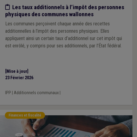
Etude/chiffres
Les taux additionnels à l’impôt des personnes
physiques des communes wallonnes
Les communes perçoivent chaque année des recettes
additionnelles à l’impôt des personnes physiques. Elles
appliquent ainsi un certain taux d’additionnel sur cet impôt qui
est enrôlé, y compris pour ses additionnels, par l’État fédéral.
[Mise à jour]
23 Février 2026
IPP
|
Additionnels communaux
|
Finances et fiscalité