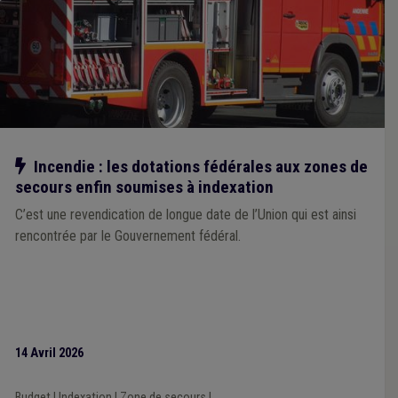
Notre action
Incendie : les dotations fédérales aux zones de
secours enfin soumises à indexation
C’est une revendication de longue date de l’Union qui est ainsi
rencontrée par le Gouvernement fédéral.
14 Avril 2026
Budget
|
Indexation
|
Zone de secours
|