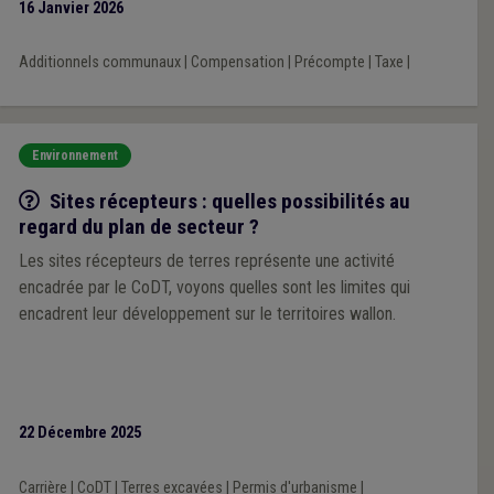
16 Janvier 2026
Additionnels communaux
|
Compensation
|
Précompte
|
Taxe
|
Environnement
Q/R
Sites récepteurs : quelles possibilités au
regard du plan de secteur ?
Les sites récepteurs de terres représente une activité
encadrée par le CoDT, voyons quelles sont les limites qui
encadrent leur développement sur le territoires wallon.
22 Décembre 2025
Carrière
|
CoDT
|
Terres excavées
|
Permis d'urbanisme
|