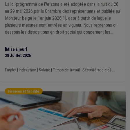
Aîné
(1)
Plan de gestion
(1)
PEB
(1)
La loi-programme de l'Arizona a été adoptée dans la nuit du 28
Permis d'urbanisme
(1)
Recrutement
(1)
au 29 mai 2026 par la Chambre des représentants et publiée au
Règlement de travail
(1)
Moniteur belge le 1er juin 2026[1], date à partir de laquelle
Règlement général sur la protection des données (RGPD)
(1)
plusieurs mesures sont entrées en vigueur. Nous reprenons ci-
Prix de l'énergie
(1)
Province
(1)
dessous les dispositions en droit social qui concernent les
Fonction consultative
(1)
Loi CPAS
(1)
pouvoirs locaux.
Maison de repos
(1)
Licenciement
(1)
Conseil de l'action sociale
(1)
Contentieux
(1)
[Mise à jour]
Élection
(1)
Crèche
(1)
Cumul
(1)
Facture
(1)
28 Juillet 2026
Enfance
(1)
Entreprise
(1)
Environnement
(1)
Assurance
(1)
Bail à ferme
(1)
Agent statutaire
(1)
Emploi
|
Indexation
|
Salaire
|
Temps de travail
|
Sécurité sociale
|
...
CoDT
(1)
Comité C
(1)
Composition des organes
(1)
Cautionnement
(1)
Cadastre
(1)
Cahier des charges
(1)
Bâtiment
(1)
Terres excavées
(1)
Véhicule
(1)
Voirie
(1)
Fonds gaz électricité
(1)
Chauffage
(1)
FRIC
(1)
Finances et fiscalité
Urbanisme
(1)
Conseil d'état
(1)
Contrat
(1)
Démocratie locale
(1)
Indépendant
(1)
Droit de tirage
(1)
FWB
(1)
Recours
(1)
Pénibilité au travail
(1)
Transport
(1)
AVIQ
(1)
Allocation sociale
(1)
Article 60/61
(1)
Sport
(1)
Sécurité sociale
(1)
Responsabilité
(1)