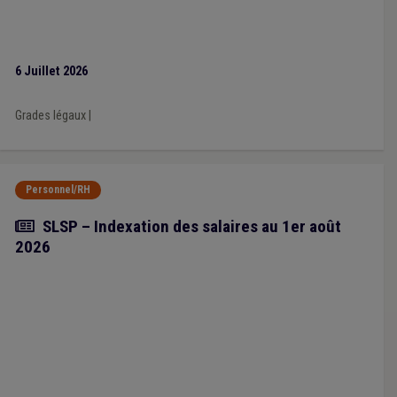
6 Juillet 2026
Grades légaux
|
Personnel/RH
Actualité
SLSP – Indexation des salaires au 1er août
2026