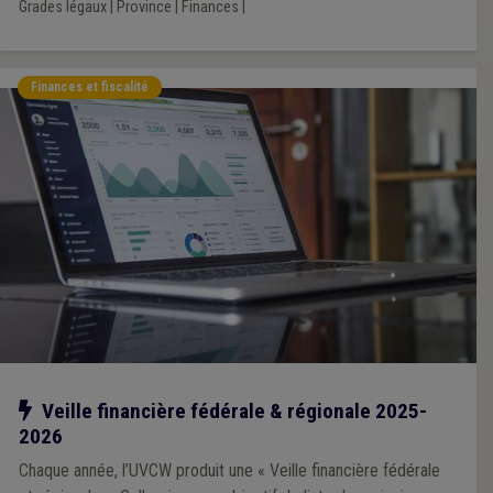
Grades légaux
|
Province
|
Finances
|
Finances et fiscalité
Notre action
Veille financière fédérale & régionale 2025-
2026
Chaque année, l’UVCW produit une « Veille financière fédérale