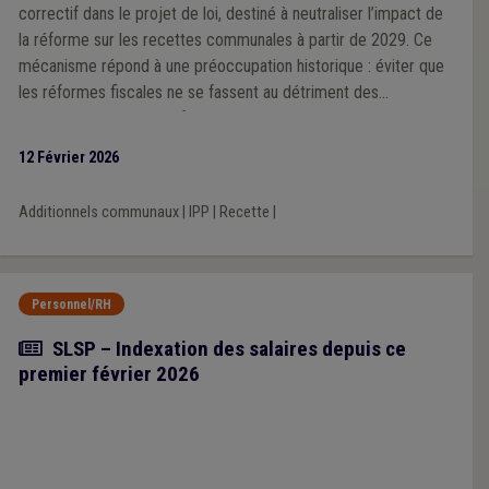
correctif dans le projet de loi, destiné à neutraliser l’impact de
la réforme sur les recettes communales à partir de 2029. Ce
mécanisme répond à une préoccupation historique : éviter que
les réformes fiscales ne se fassent au détriment des
communes, comme ce fut le cas par le passé. Cependant,
l’Association souligne que ce facteur correctif unique, calculé à
12 Février 2026
l’échelle nationale, pourrait générer des effets inégaux selon les
territoires, en fonction des niveaux de revenus des habitants.
Additionnels communaux
|
IPP
|
Recette
|
Personnel/RH
Actualité
SLSP – Indexation des salaires depuis ce
premier février 2026