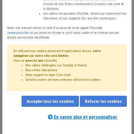
(issues de nos fiches communales) à travers une carte de
Avis / Actions
la Wallonie;
Les vidéos encapsulées (YouTube, Viméo) qui reprennent nos
Réinitialiser
interviews, et nos supports liés aux kits numériques.
Notre site internet utilise un outil d'analyse de visite appelé Plausible
(
www.plausible.io
) qui prend en charge le suivi sans cookie et ne collecte aucune
donnée personnelle identifiable.
Filtrer cette requête avec des mots-clés
En refusant nos cookies provenant d'applications tierces,
votre
navigation sur notre site sera limitée
.
Vous ne
pourrez pas
consulter
⇒ Indexation
(
retirer le mot clé
)
Nos vidéos (hébergées sur Youtube et Vimeo)
⇒ Grades légaux
(
retirer le mot clé
)
Nos cartes interactives
⇒ IPP
(
retirer le mot clé
)
Budget
(25)
Recette
(25)
Notre support en ligne (Live chat)
Certains autres services externes utilisant les cookies
⇒ Carrière
(
retirer le mot clé
)
Additionnels communaux
(19)
Salaire
(18)
Pension
(16)
Compensation
(14)
Personnel
(12)
Fiscalité
(12)
Finances
(11)
Dépense
(10)
Taxe
(10)
PRI
(9)
Accepter tous les cookies
Refuser les cookies
Subvention
(9)
APE
(9)
Fonds des communes
(8)
Nos experts associés au terme que
CDLD
(7)
Électricité
(7)
Emploi
(7)
vous recherchez
(merci de prendre
En savoir plus et personnaliser
Société de logement de service public (SLSP)
(7)
connaissance de notre
politique d'assistance-
Programme stratégique transversal (PST)
(6)
conseil
) :
Précompte
(6)
Prime
(6)
Subside
(6)
CPAS
(6)