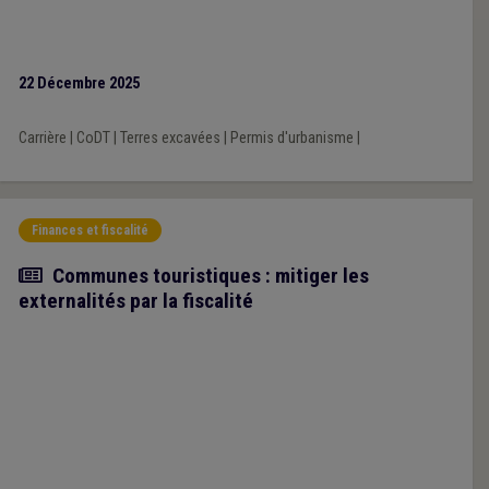
22 Décembre 2025
Carrière
|
CoDT
|
Terres excavées
|
Permis d'urbanisme
|
Finances et fiscalité
Article
Communes touristiques : mitiger les
externalités par la fiscalité