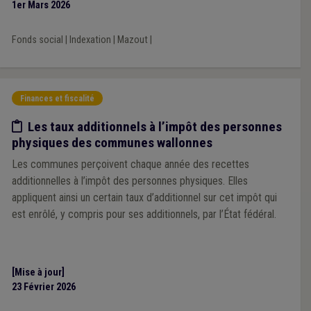
1er Mars 2026
Fonds social
|
Indexation
|
Mazout
|
Finances et fiscalité
Etude/chiffres
Les taux additionnels à l’impôt des personnes
physiques des communes wallonnes
Les communes perçoivent chaque année des recettes
additionnelles à l’impôt des personnes physiques. Elles
appliquent ainsi un certain taux d’additionnel sur cet impôt qui
est enrôlé, y compris pour ses additionnels, par l’État fédéral.
[Mise à jour]
23 Février 2026