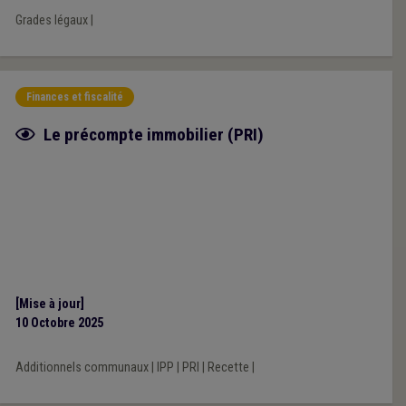
Grades légaux
|
Finances et fiscalité
Fiche focus
Le précompte immobilier (PRI)
[Mise à jour]
10 Octobre 2025
Additionnels communaux
|
IPP
|
PRI
|
Recette
|