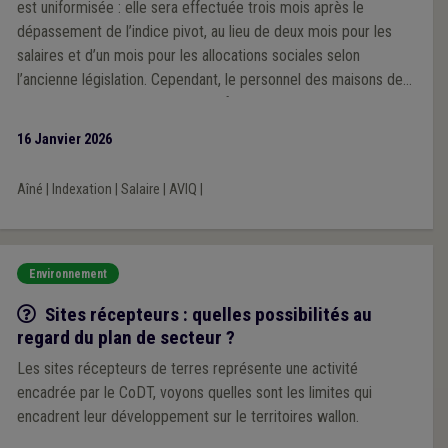
est uniformisée : elle sera effectuée trois mois après le
dépassement de l’indice pivot, au lieu de deux mois pour les
salaires et d’un mois pour les allocations sociales selon
l’ancienne législation. Cependant, le personnel des maisons de
repos et des services d’aide aux familles et aux aînés relevant
des CPAS et des intercommunales qui répondent aux
16 Janvier 2026
conditions de l'article 19 du décret-programme, sera soumis à
la même exception que celle prévue pour les secteurs publics
Aîné
|
Indexation
|
Salaire
|
AVIQ
|
fédéraux de la santé. Ainsi, l’indexation des salaires continuera
d’être effectuée deux mois suivant le mois durant lequel l’indice
pivot est dépassé.
Environnement
Q/R
Sites récepteurs : quelles possibilités au
regard du plan de secteur ?
Les sites récepteurs de terres représente une activité
encadrée par le CoDT, voyons quelles sont les limites qui
encadrent leur développement sur le territoires wallon.