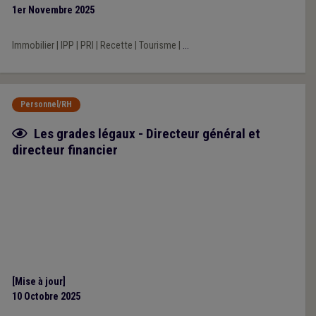
1er Novembre 2025
Immobilier
|
IPP
|
PRI
|
Recette
|
Tourisme
|
...
Personnel/RH
Fiche focus
Les grades légaux - Directeur général et
directeur financier
[Mise à jour]
10 Octobre 2025