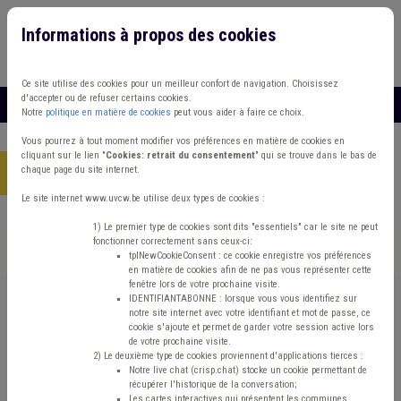
Informations à propos des cookies
Connexion
Vous travaillez dans un/une
Ce site utilise des cookies pour un meilleur confort de navigation. Choisissez
d'accepter ou de refuser certains cookies.
MENU
Notre
politique en matière de cookies
peut vous aider à faire ce choix.
Vous pourrez à tout moment modifier vos préférences en matière de cookies en
cliquant sur le lien "
Cookies: retrait du consentement
" qui se trouve dans le bas de
chaque page du site internet.
Accueil
> Grades légaux Carrière Indexation IPP
Le site internet www.uvcw.be utilise deux types de cookies :
Trouver un contenu
1) Le premier type de cookies sont dits "essentiels" car le site ne peut
fonctionner correctement sans ceux-ci:
tplNewCookieConsent : ce cookie enregistre vos préférences
en matière de cookies afin de ne pas vous représenter cette
Grades légaux Carrière Indexation IPP
fenêtre lors de votre prochaine visite.
IDENTIFIANTABONNE : lorsque vous vous identifiez sur
notre site internet avec votre identifiant et mot de passe, ce
cookie s'ajoute et permet de garder votre session active lors
Matière(s) principale(s)
de votre prochaine visite.
2) Le deuxième type de cookies proviennent d'applications tierces :
Notre live chat (crisp.chat) stocke un cookie permettant de
Type de contenu
récupérer l'historique de la conversation;
Les cartes interactives qui présentent les communes