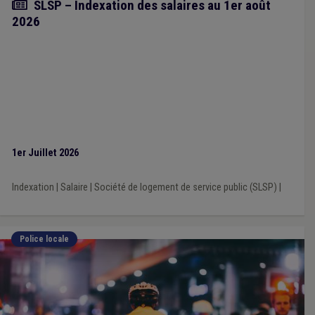
Actualité
SLSP – Indexation des salaires au 1er août
2026
1er Juillet 2026
Indexation
|
Salaire
|
Société de logement de service public (SLSP)
|
Police locale