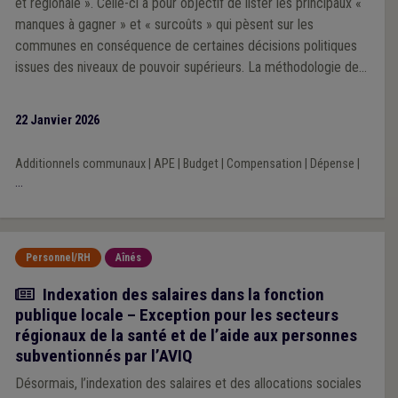
et régionale ». Celle-ci a pour objectif de lister les principaux «
manques à gagner » et « surcoûts » qui pèsent sur les
communes en conséquence de certaines décisions politiques
issues des niveaux de pouvoir supérieurs. La méthodologie de
la Veille 2025 repose sur une analyse prioritairement portée sur
l’impact financier des décisions prises par les exécutifs régional
22 Janvier 2026
et fédéral au cours de la mandature communale 2024-2030.
Additionnels communaux
|
APE
|
Budget
|
Compensation
|
Dépense
|
...
Personnel/RH
Aînés
Actualité
Indexation des salaires dans la fonction
publique locale – Exception pour les secteurs
régionaux de la santé et de l’aide aux personnes
subventionnés par l’AVIQ
Désormais, l’indexation des salaires et des allocations sociales