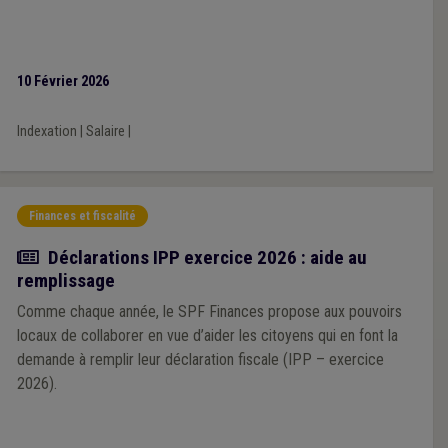
10 Février 2026
Indexation
|
Salaire
|
Finances et fiscalité
Actualité
Déclarations IPP exercice 2026 : aide au
remplissage
Comme chaque année, le SPF Finances propose aux pouvoirs
locaux de collaborer en vue d’aider les citoyens qui en font la
demande à remplir leur déclaration fiscale (IPP – exercice
2026).