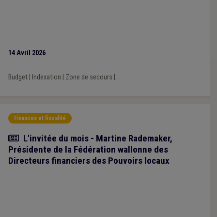
14 Avril 2026
Budget
|
Indexation
|
Zone de secours
|
Finances et fiscalité
Article
L'invitée du mois - Martine Rademaker,
Présidente de la Fédération wallonne des
Directeurs financiers des Pouvoirs locaux