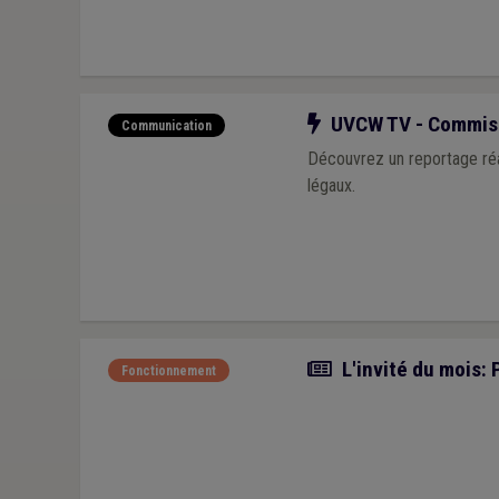
Notre action
UVCW TV - Commiss
Communication
Découvrez un reportage réa
légaux.
Article
L'invité du mois: 
Fonctionnement