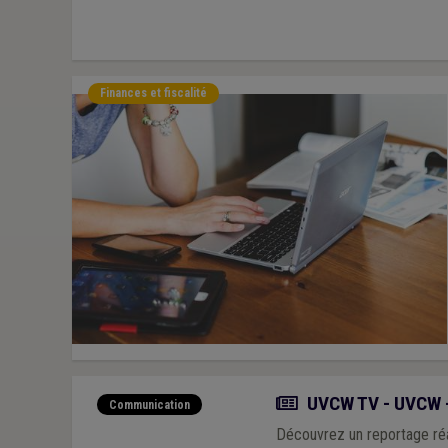
Finances et fiscalité
Actualité
UVCW TV - UVCW - 
Communication
Découvrez un reportage réal