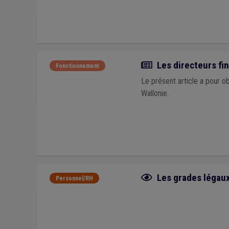
Article
Les directeurs fin
Fonctionnement
Le présent article a pour o
Wallonie.
Fiche focus
Les grades légaux 
Personnel/RH