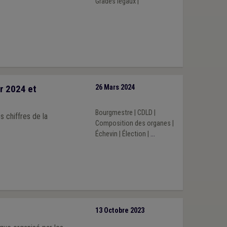
Grades légaux
|
er 2024 et
26 Mars 2024
Bourgmestre
|
CDLD
|
 chiffres de la
Composition des organes
|
Échevin
|
Élection
|
...
13 Octobre 2023