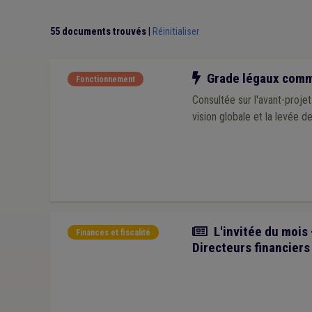
55 documents trouvés
|
Réinitialiser
Notre action
Grade légaux commu
Fonctionnement
Consultée sur l'avant-proj
vision globale et la levée d
Article
L'invitée du mois
Finances et fiscalité
Directeurs financiers