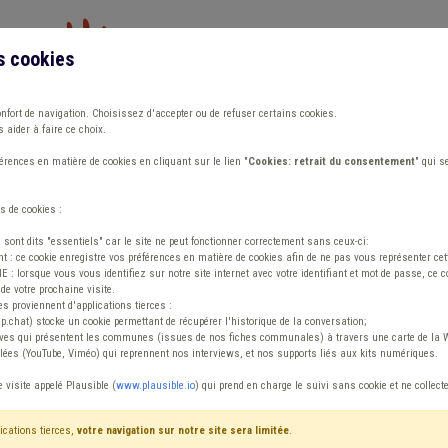
s cookies
Vous travaillez dans un/une
onfort de navigation. Choisissez d'accepter ou de refuser certains cookies.
 aider à faire ce choix.
ions
Publications
Outils
Fiches communa
rences en matière de cookies en cliquant sur le lien "
Cookies: retrait du consentement
" qui s
s de cookies :
s sont dits "essentiels" car le site ne peut fonctionner correctement sans ceux-ci:
 : ce cookie enregistre vos préférences en matière de cookies afin de ne pas vous représenter cette
 lorsque vous vous identifiez sur notre site internet avec votre identifiant et mot de passe, ce co
de votre prochaine visite.
ntenu
es proviennent d'applications tierces :
sp.chat) stocke un cookie permettant de récupérer l'historique de la conversation;
tives qui présentent les communes (issues de nos fiches communales) à travers une carte de la W
ées (YouTube, Viméo) qui reprennent nos interviews, et nos supports liés aux kits numériques.
e visite appelé Plausible (
www.plausible.io
) qui prend en charge le suivi sans cookie et ne collect
ications tierces,
votre navigation sur notre site sera limitée
.
tenu
Avis / Actions