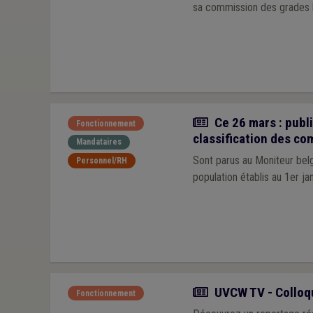
sa commission des grades 
Actualité
Ce 26 mars : publi
Fonctionnement
classification des c
Mandataires
Sont parus au Moniteur bel
Personnel/RH
population établis au 1er j
Actualité
UVCW TV - Colloqu
Fonctionnement