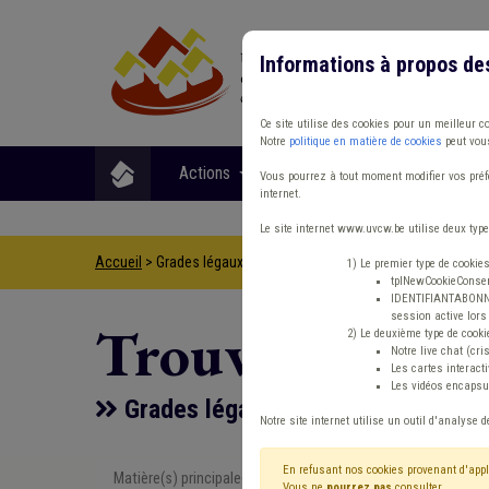
Informations à propos de
Ce site utilise des cookies pour un meilleur c
Notre
politique en matière de cookies
peut vous
Actions
Matières
Format
Vous pourrez à tout moment modifier vos préfé
internet.
Le site internet www.uvcw.be utilise deux type
Accueil
> Grades légaux Conseil d'état
1) Le premier type de cookie
tplNewCookieConsent
IDENTIFIANTABONNE :
session active lors 
Trouver un co
2) Le deuxième type de cooki
Notre live chat (cri
Les cartes interac
Les vidéos encapsul
Grades légaux Conseil d'état
Notre site internet utilise un outil d'analyse d
En refusant nos cookies provenant d'appl
Matière(s) principale(s)
Type de con
Vous ne
pourrez pas
consulter