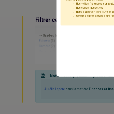
Nos vidéos (hébergées sur Youtu
Nos cartes interactives
Notre support en ligne (Live chat
Certains autres services externe
Filtrer cette requête avec des 
⇒ Grades légaux
(
retirer le mot clé
)
CDLD
(6)
Échevin
(3)
Administration
(3)
Bourgmestre
(3
Carrière
(2)
Conseil communal
(2)
Contrat de t
Dépense
(1)
Droit de tirage
(1)
Indépendant
(1)
Assurance
(1)
Composition des organes
(1)
C
Population
(1)
Province
(1)
Recette
(1)
Règl
Notre expert(e) associé(e) au term
Aurélie Lepère
dans la matière
Finances et fisc