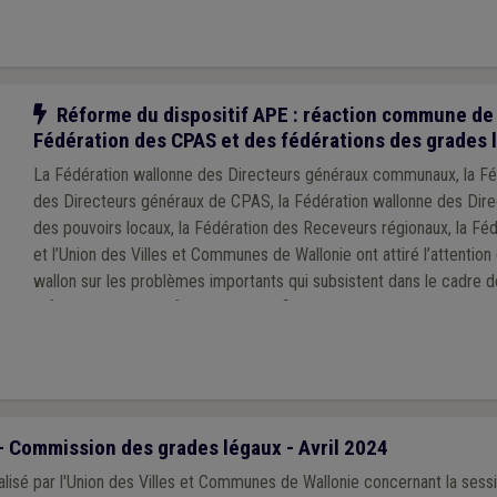
Notre action
Réforme du dispositif APE : réaction commune de 
Fédération des CPAS et des fédérations des grades 
La Fédération wallonne des Directeurs généraux communaux, la Fé
des Directeurs généraux de CPAS, la Fédération wallonne des Dire
des pouvoirs locaux, la Fédération des Receveurs régionaux, la F
et l’Union des Villes et Communes de Wallonie ont attiré l’attenti
wallon sur les problèmes importants qui subsistent dans le cadre de
réforme du dispositif APE. Une clarification d’urgence, auprès de l’ensemble des
administrations dispensatrices de subsides aux pouvoirs locaux e
demandée, afin de s’assurer que la réforme soit comprise et appl
uniforme pour l’ensemble des employeurs locaux qui en bénéficient
administrative conséquente qui leur est parfois demandée soit dra
Commission des grades légaux - Avril 2024
isé par l'Union des Villes et Communes de Wallonie concernant la sessi