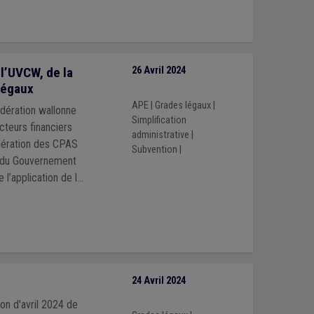
l’UVCW, de la
26 Avril 2024
légaux
APE
|
Grades légaux
|
dération wallonne
Simplification
cteurs financiers
administrative
|
édération des CPAS
Subvention
|
on du Gouvernement
 l’application de la
st notamment
iquée de manière
, et que la charge
stiquement allégée.
24 Avril 2024
on d'avril 2024 de