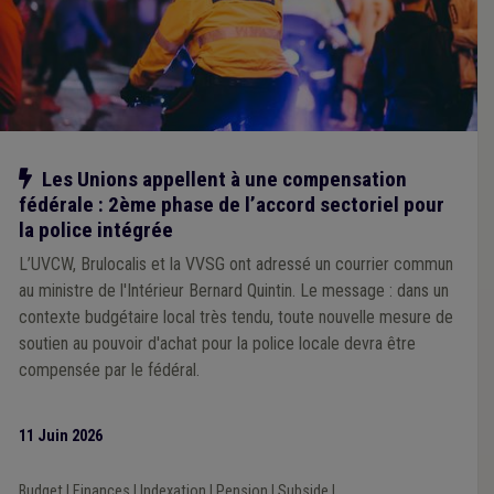
Notre action
Les Unions appellent à une compensation
fédérale : 2ème phase de l’accord sectoriel pour
la police intégrée
L’UVCW, Brulocalis et la VVSG ont adressé un courrier commun
au ministre de l'Intérieur Bernard Quintin. Le message : dans un
contexte budgétaire local très tendu, toute nouvelle mesure de
soutien au pouvoir d'achat pour la police locale devra être
compensée par le fédéral.
11 Juin 2026
Budget
|
Finances
|
Indexation
|
Pension
|
Subside
|
...