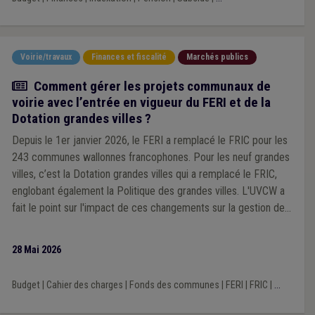
Voirie/travaux
Finances et fiscalité
Marchés publics
Article
Comment gérer les projets communaux de
voirie avec l’entrée en vigueur du FERI et de la
Dotation grandes villes ?
Depuis le 1er janvier 2026, le FERI a remplacé le FRIC pour les
243 communes wallonnes francophones. Pour les neuf grandes
villes, c’est la Dotation grandes villes qui a remplacé le FRIC,
englobant également la Politique des grandes villes. L'UVCW a
fait le point sur l'impact de ces changements sur la gestion des
projets communaux de voirie.
28 Mai 2026
Budget
|
Cahier des charges
|
Fonds des communes
|
FERI
|
FRIC
|
...