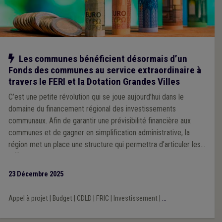
Notre action
Les communes bénéficient désormais d’un
Fonds des communes au service extraordinaire à
travers le FERI et la Dotation Grandes Villes
C’est une petite révolution qui se joue aujourd’hui dans le
domaine du financement régional des investissements
communaux. Afin de garantir une prévisibilité financière aux
communes et de gagner en simplification administrative, la
région met un place une structure qui permettra d’articuler les
différents modes de subventionnement, allant de la dotation
générale non affectée à la dotation pour missions spécifique
23 Décembre 2025
sans oublier les appels à projets. L’Union se réjouit de ce
changement de cap, qu’elle revendiquait depuis de nombreuses
Appel à projet
|
Budget
|
CDLD
|
FRIC
|
Investissement
|
...
années.