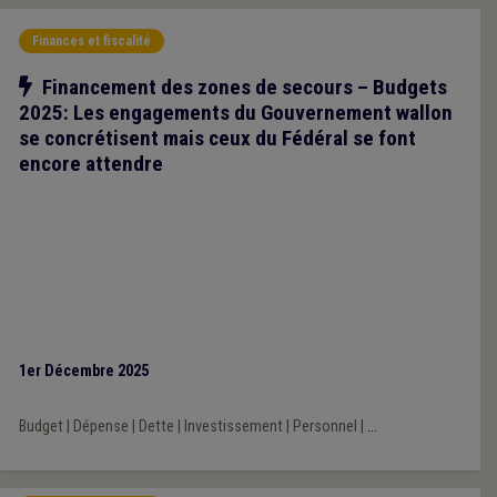
Finances et fiscalité
Notre action
Financement des zones de secours – Budgets
2025: Les engagements du Gouvernement wallon
se concrétisent mais ceux du Fédéral se font
encore attendre
1er Décembre 2025
Budget
|
Dépense
|
Dette
|
Investissement
|
Personnel
|
...