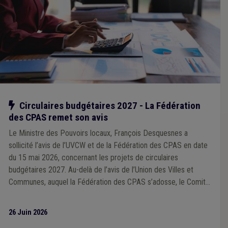
Notre action
Circulaires budgétaires 2027 - La Fédération
des CPAS remet son avis
Le Ministre des Pouvoirs locaux, François Desquesnes a
sollicité l’avis de l’UVCW et de la Fédération des CPAS en date
du 15 mai 2026, concernant les projets de circulaires
budgétaires 2027. Au-delà de l’avis de l’Union des Villes et
Communes, auquel la Fédération des CPAS s’adosse, le Comité
directeur de la Fédération des CPAS, réuni le 18 juin, a transmis
son avis reprenant les considérations propres aux CPAS.
26 Juin 2026