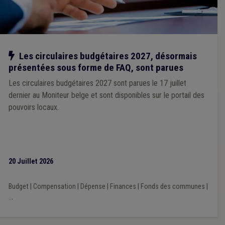
Blues des élus
(1)
FERI
(1)
Plan de relance
(1)
Fonds gaz électricité
(1)
Formations Fédération des CPAS
(1)
ILI
(1)
Get up Wallonia
(1)
Notre action
Les circulaires budgétaires 2027, désormais
présentées sous forme de FAQ, sont parues
Les circulaires budgétaires 2027 sont parues le 17 juillet
dernier au Moniteur belge et sont disponibles sur le portail des
pouvoirs locaux.
20 Juillet 2026
Budget
|
Compensation
|
Dépense
|
Finances
|
Fonds des communes
|
...