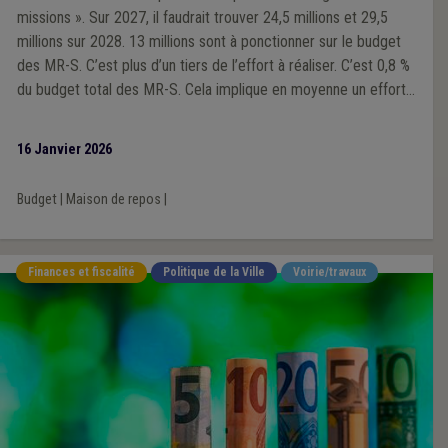
missions ». Sur 2027, il faudrait trouver 24,5 millions et 29,5
millions sur 2028. 13 millions sont à ponctionner sur le budget
des MR-S. C’est plus d’un tiers de l’effort à réaliser. C’est 0,8 %
du budget total des MR-S. Cela implique en moyenne un effort
de 260 euros par lit ou 24 400 euros par maison, soit de l’ordre
d’un mi-temps de personnel par maison. Des pistes sont à faire
16 Janvier 2026
dans un avis paritaire au sein de l’Aviq.
Budget
|
Maison de repos
|
Finances et fiscalité
Politique de la Ville
Voirie/travaux