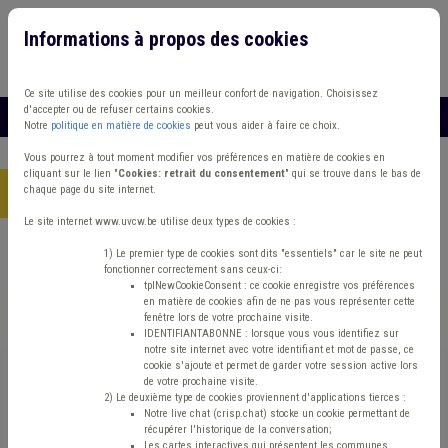
Informations à propos des cookies
Connexion
Vous travaillez dans un/une
Ce site utilise des cookies pour un meilleur confort de navigation. Choisissez
d'accepter ou de refuser certains cookies.
MENU
Notre
politique en matière de cookies
peut vous aider à faire ce choix.
Vous pourrez à tout moment modifier vos préférences en matière de cookies en
cliquant sur le lien "
Cookies: retrait du consentement
" qui se trouve dans le bas de
chaque page du site internet.
Accueil
> Grades légaux Conseil d'état Budget
Le site internet www.uvcw.be utilise deux types de cookies :
Trouver un contenu
1) Le premier type de cookies sont dits "essentiels" car le site ne peut
fonctionner correctement sans ceux-ci:
tplNewCookieConsent : ce cookie enregistre vos préférences
en matière de cookies afin de ne pas vous représenter cette
Grades légaux Conseil d'état Budget
fenêtre lors de votre prochaine visite.
IDENTIFIANTABONNE : lorsque vous vous identifiez sur
notre site internet avec votre identifiant et mot de passe, ce
cookie s'ajoute et permet de garder votre session active lors
Matière(s) principale(s)
de votre prochaine visite.
2) Le deuxième type de cookies proviennent d'applications tierces :
Notre live chat (crisp.chat) stocke un cookie permettant de
Type de contenu
récupérer l'historique de la conversation;
Les cartes interactives qui présentent les communes