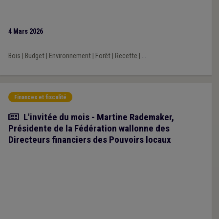
4 Mars 2026
Bois
|
Budget
|
Environnement
|
Forêt
|
Recette
|
...
Finances et fiscalité
Article
L'invitée du mois - Martine Rademaker,
Présidente de la Fédération wallonne des
Directeurs financiers des Pouvoirs locaux