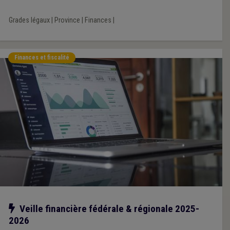
Grades légaux
|
Province
|
Finances
|
Finances et fiscalité
Notre action
Veille financière fédérale & régionale 2025-
2026