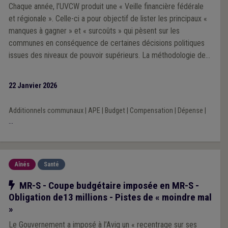
Chaque année, l’UVCW produit une « Veille financière fédérale
et régionale ». Celle-ci a pour objectif de lister les principaux «
manques à gagner » et « surcoûts » qui pèsent sur les
communes en conséquence de certaines décisions politiques
issues des niveaux de pouvoir supérieurs. La méthodologie de
la Veille 2025 repose sur une analyse prioritairement portée sur
l’impact financier des décisions prises par les exécutifs régional
22 Janvier 2026
et fédéral au cours de la mandature communale 2024-2030.
Additionnels communaux
|
APE
|
Budget
|
Compensation
|
Dépense
|
...
Aînés
Santé
Notre action
MR-S - Coupe budgétaire imposée en MR-S -
Obligation de13 millions - Pistes de « moindre mal
»
Le Gouvernement a imposé à l’Aviq un « recentrage sur ses