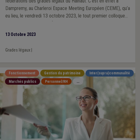
fédérations des grades légaux du Hainaut. C’est en effet à
Dampremy, au Charleroi Espace Meeting Européen (CEME), qu’a
eu lieu, le vendredi 13 octobre 2023, le tout premier colloque
organisé par les quatre fédérations de grades légaux hennuyers:
directeurs généraux communaux, directeurs généraux de CPAS,
13 Octobre 2023
directeurs financiers et receveurs régionaux.
Grades légaux
|
Fonctionnement
Gestion du patrimoine
Inter(supra)communalité
Marchés publics
Personnel/RH
...