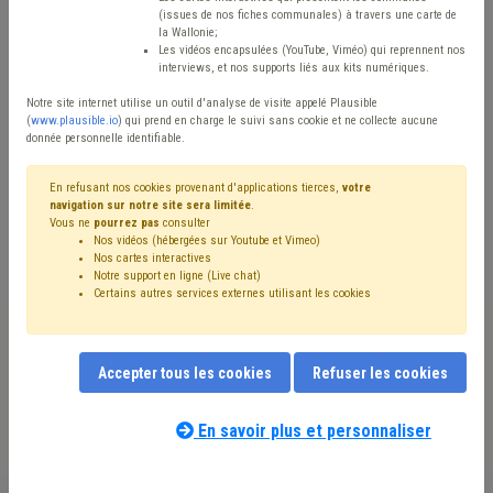
Type de contenu
(issues de nos fiches communales) à travers une carte de
la Wallonie;
Avis / Actions
Les vidéos encapsulées (YouTube, Viméo) qui reprennent nos
interviews, et nos supports liés aux kits numériques.
Réinitialiser
Notre site internet utilise un outil d'analyse de visite appelé Plausible
(
www.plausible.io
) qui prend en charge le suivi sans cookie et ne collecte aucune
donnée personnelle identifiable.
Filtrer cette requête avec des mots-clés
En refusant nos cookies provenant d'applications tierces,
votre
navigation sur notre site sera limitée
.
Vous ne
pourrez pas
consulter
Nos vidéos (hébergées sur Youtube et Vimeo)
⇒ Grades légaux
(
retirer le mot clé
)
Nos cartes interactives
Notre support en ligne (Live chat)
⇒ Contrôle interne
(
retirer le mot clé
)
CDLD
(7)
Certains autres services externes utilisant les cookies
Programme stratégique transversal (PST)
(5)
Gouvernance
(4)
Finances
(4)
⇒ Conseil d'état
(
retirer le mot clé
)
Fusion
(3)
Accepter tous les cookies
Refuser les cookies
Échevin
(3)
Administration
(3)
Bourgmestre
(3)
Budget
(3)
Personnel
(3)
Simplification administrative
(3)
Mandataire
(2)
Mode de gestion
(2)
Pension
(2)
En savoir plus et personnaliser
Notre expert(e) associé(e) au terme
Intercommunale
(2)
Carrière
(2)
Conseil communal
(2)
que vous recherchez
(merci de prendre
Contrat de travail
(2)
Évaluation
(2)
Responsabilité
(2)
connaissance de notre
politique d'assistance-
Comité de direction
(2)
Synergie commune / CPAS
(2)