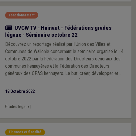
Fonctionnement
Actualité
UVCW TV - Hainaut - Fédérations grades
légaux - Séminaire octobre 22
Découvrez un reportage réalisé par l'Union des Villes et
Communes de Wallonie concernant le séminaire organisé le 14
octobre 2022 par la Fédération des Directeurs généraux des
communes hennuyères et la Fédération des Directeurs
généraux des CPAS hennuyers. Le but: créer, développer et
entretenir des relations entre les deux fédérations et leurs
membres respectifs.
18 Octobre 2022
Grades légaux
|
Finances et fiscalité