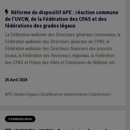
Notre action
Réforme du dispositif APE : réaction commune
de l’UVCW, de la Fédération des CPAS et des
fédérations des grades légaux
La Fédération wallonne des Directeurs généraux communaux, la
Fédération wallonne des Directeurs généraux de CPAS, la
Fédération wallonne des Directeurs financiers des pouvoirs
locaux, la Fédération des Receveurs régionaux, la Fédération
des CPAS et l’Union des Villes et Communes de Wallonie ont
attiré l’attention du Gouvernement wallon sur les problèmes
importants qui subsistent dans le cadre de l’application de la
26 Avril 2024
réforme du dispositif APE. Une clarification d’urgence, auprès
de l’ensemble des administrations dispensatrices de subsides
APE
|
Grades légaux
|
Simplification administrative
|
Subvention
|
aux pouvoirs locaux est notamment demandée, afin de
s’assurer que la réforme soit comprise et appliquée de manière
uniforme pour l’ensemble des employeurs locaux qui en
bénéficient, et que la charge administrative conséquente qui
Communication
leur est parfois demandée soit drastiquement allégée.