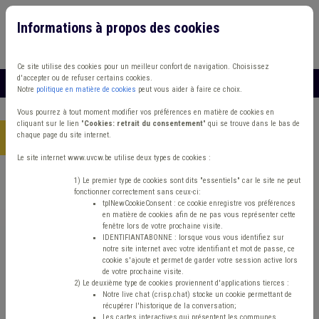
Informations à propos des cookies
Connexion
Vous travaillez dans un/une
Ce site utilise des cookies pour un meilleur confort de navigation. Choisissez
d'accepter ou de refuser certains cookies.
MENU
Notre
politique en matière de cookies
peut vous aider à faire ce choix.
Vous pourrez à tout moment modifier vos préférences en matière de cookies en
cliquant sur le lien "
Cookies: retrait du consentement
" qui se trouve dans le bas de
chaque page du site internet.
Accueil
> Grades légaux Conseil d'état Contrôle interne
Le site internet www.uvcw.be utilise deux types de cookies :
Trouver un contenu
1) Le premier type de cookies sont dits "essentiels" car le site ne peut
fonctionner correctement sans ceux-ci:
tplNewCookieConsent : ce cookie enregistre vos préférences
en matière de cookies afin de ne pas vous représenter cette
Grades légaux Conseil d'état Contrôle
fenêtre lors de votre prochaine visite.
IDENTIFIANTABONNE : lorsque vous vous identifiez sur
interne
notre site internet avec votre identifiant et mot de passe, ce
cookie s'ajoute et permet de garder votre session active lors
de votre prochaine visite.
2) Le deuxième type de cookies proviennent d'applications tierces :
Matière(s) principale(s)
Notre live chat (crisp.chat) stocke un cookie permettant de
récupérer l'historique de la conversation;
Les cartes interactives qui présentent les communes