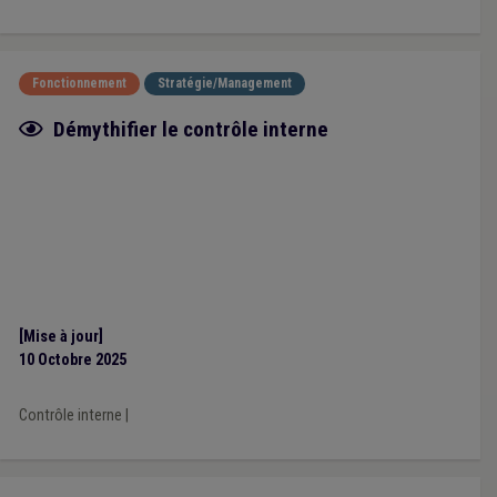
Fonctionnement
Stratégie/Management
Fiche focus
Démythifier le contrôle interne
[Mise à jour]
10 Octobre 2025
Contrôle interne
|