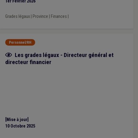
1er Février 2026
Grades légaux
|
Province
|
Finances
|
Personnel/RH
Fiche focus
Les grades légaux - Directeur général et
directeur financier
[Mise à jour]
10 Octobre 2025