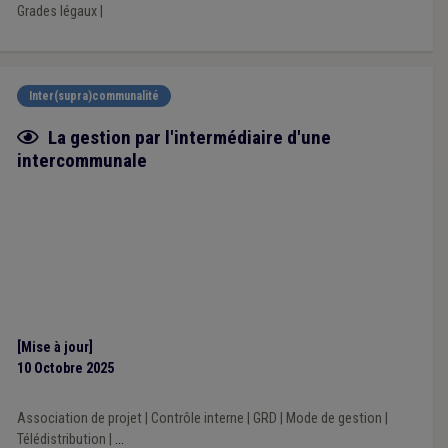
Grades légaux
|
Inter(supra)communalité
Fiche focus
La gestion par l'intermédiaire d'une
intercommunale
[Mise à jour]
10 Octobre 2025
Association de projet
|
Contrôle interne
|
GRD
|
Mode de gestion
|
Télédistribution
|
...