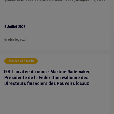
6 Juillet 2026
Grades légaux
|
Finances et fiscalité
Article
L'invitée du mois - Martine Rademaker,
Présidente de la Fédération wallonne des
Directeurs financiers des Pouvoirs locaux