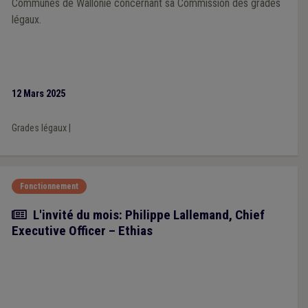
Communes de Wallonie concernant sa Commission des grades
légaux.
12 Mars 2025
Grades légaux
|
Fonctionnement
Article
L'invité du mois: Philippe Lallemand, Chief
Executive Officer – Ethias