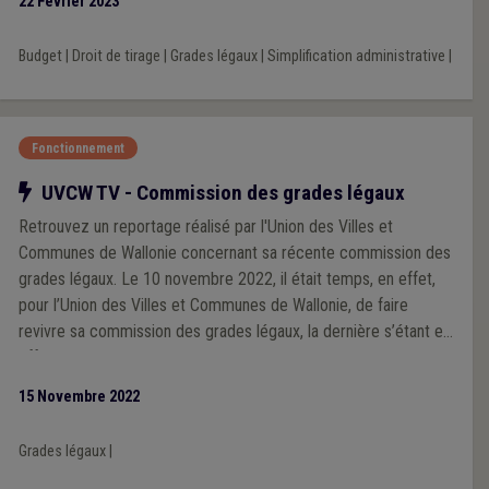
22 Février 2023
Budget
|
Droit de tirage
|
Grades légaux
|
Simplification administrative
|
Fonctionnement
Notre action
UVCW TV - Commission des grades légaux
Retrouvez un reportage réalisé par l'Union des Villes et
Communes de Wallonie concernant sa récente commission des
grades légaux. Le 10 novembre 2022, il était temps, en effet,
pour l’Union des Villes et Communes de Wallonie, de faire
revivre sa commission des grades légaux, la dernière s’étant en
effet tenue avant la crise de la Covid, en mars 2018. Le but de
cette rencontre était de rassembler à nouveau, autour de la
15 Novembre 2022
table, directeurs généraux et financiers des communes et
CPAS et cibler les thèmes et dossiers qui les intéressent pour
Grades légaux
|
y travailler ensemble, avec l’équipe de l’UVCW.