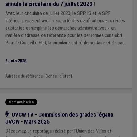
annule la circulaire du 7 juillet 2023 !
Avec leur circulaire de juillet 2023, le SPP IS et le SPF
Intérieur pensaient avoir « apporté des clarifications aux règles
existantes et simplifié les démarches administratives » en
matière d’adresse de référence pour les personnes sans-abri.
Pour le Conseil d’Etat, la circulaire est réglementaire et n’a pas
respecté la procédure adéquate : elle est donc annulée.
6 Juin 2025
Adresse de référence
|
Conseil d'état
|
Communication
Notre action
UVCW TV - Commission des grades légaux
UVCW - Mars 2025
Découvrez un reportage réalisé par l'Union des Villes et