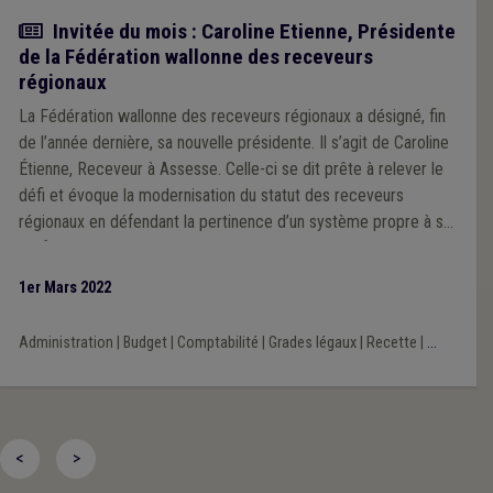
Article
Invitée du mois : Caroline Etienne, Présidente
de la Fédération wallonne des receveurs
régionaux
La Fédération wallonne des receveurs régionaux a désigné, fin
de l’année dernière, sa nouvelle présidente. Il s’agit de Caroline
Étienne, Receveur à Assesse. Celle-ci se dit prête à relever le
défi et évoque la modernisation du statut des receveurs
régionaux en défendant la pertinence d’un système propre à sa
profession, désormais mutualiste
1er Mars 2022
Administration
|
Budget
|
Comptabilité
|
Grades légaux
|
Recette
|
...
<
>