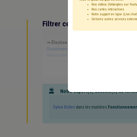
Nos vidéos (hébergées sur Youtu
Nos cartes interactives
Notre support en ligne (Live chat
Certains autres services externe
Filtrer cette requête avec des 
⇒ Élection
(
retirer le mot clé
)
⇒ Grades légaux
Gouvernance
(6)
Échevin
(6)
Finances
(5)
Bu
Démocratie locale
(4)
⇒ Conseil d'état
(
retirer 
Population
(3)
Social
(3)
UVCW
(3)
Vote éle
Contrôle interne
(2)
Coronavirus
(2)
Police
(2)
Communication
(2)
Cohésion sociale
(2)
Carri
Conseil de l'action sociale
(1)
CCRE
(1)
Compos
Déchet
(1)
E-gov
(1)
Énergie
(1)
Éolien
(1)
Notre expert(e) associé(e) au term
Justice
(1)
Licenciement
(1)
Loi CPAS
(1)
Pl
Recette
(1)
Procédure civile
(1)
Société de log
Crise énergétique
(1)
Blues des élus
(1)
Public
Sylvie Bollen
dans les matières
Fonctionneme
Revenu d'intégration
(1)
Zone de secours
(1)
A