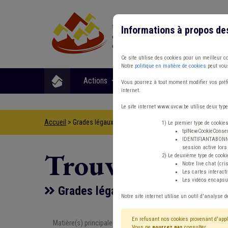
Informations à propos de
Ce site utilise des cookies pour un meilleur c
Notre
politique en matière de cookies
peut vous
Actions
Matières
Format
Vous pourrez à tout moment modifier vos préfé
internet.
Le site internet www.uvcw.be utilise deux type
Accueil
> Grades légaux Conseil d'état Élection
1) Le premier type de cookie
tplNewCookieConsent
IDENTIFIANTABONNE :
session active lors 
Trouver un co
2) Le deuxième type de cooki
Notre live chat (cri
Les cartes interac
Les vidéos encapsul
Grades légaux Conseil d'état Élect
Notre site internet utilise un outil d'analyse d
En refusant nos cookies provenant d'appl
Matière(s) principale(s)
Type de con
Vous ne
pourrez pas
consulter