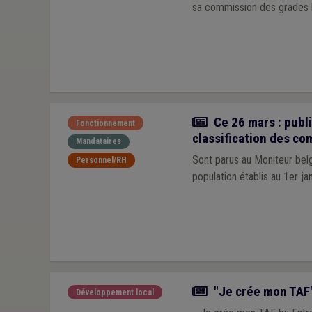
sa commission des grades 
Actualité
Ce 26 mars : publi
Fonctionnement
classification des c
Mandataires
Sont parus au Moniteur bel
Personnel/RH
population établis au 1er j
Actualité
"Je crée mon TAF
Développement local