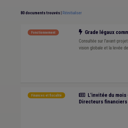
80 documents trouvés
|
Réinitialiser
Notre action
Grade légaux commu
Fonctionnement
Consultée sur l'avant-proj
vision globale et la levée d
Article
L'invitée du mois
Finances et fiscalité
Directeurs financiers