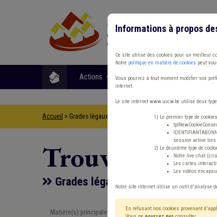
Informations à propos de
Ce site utilise des cookies pour un meilleur c
Notre
politique en matière de cookies
peut vous
Actions
Matières
Format
Vous pourrez à tout moment modifier vos préfé
internet.
Le site internet www.uvcw.be utilise deux type
Accueil
> Grades légaux Conseil d'état Indépendant
1) Le premier type de cookie
tplNewCookieConsent
IDENTIFIANTABONNE :
session active lors 
Trouver un co
2) Le deuxième type de cooki
Notre live chat (cri
Les cartes interac
Les vidéos encapsul
Grades légaux Conseil d'état Indé
Notre site internet utilise un outil d'analyse d
En refusant nos cookies provenant d'appl
Matière(s) principale(s)
Type de con
Vous ne
pourrez pas
consulter