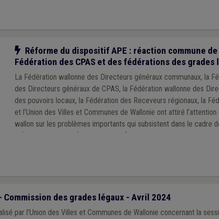
Notre action
Réforme du dispositif APE : réaction commune de 
Fédération des CPAS et des fédérations des grades 
La Fédération wallonne des Directeurs généraux communaux, la Fé
des Directeurs généraux de CPAS, la Fédération wallonne des Dire
des pouvoirs locaux, la Fédération des Receveurs régionaux, la F
et l’Union des Villes et Communes de Wallonie ont attiré l’attenti
wallon sur les problèmes importants qui subsistent dans le cadre de
réforme du dispositif APE. Une clarification d’urgence, auprès de l’ensemble des
administrations dispensatrices de subsides aux pouvoirs locaux e
demandée, afin de s’assurer que la réforme soit comprise et appl
uniforme pour l’ensemble des employeurs locaux qui en bénéficient
administrative conséquente qui leur est parfois demandée soit dra
Commission des grades légaux - Avril 2024
isé par l'Union des Villes et Communes de Wallonie concernant la sessi