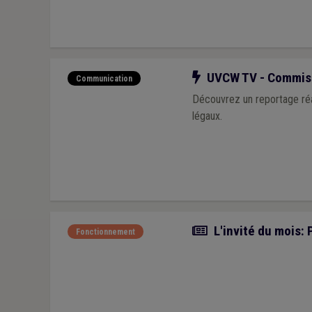
Notre action
UVCW TV - Commiss
Communication
Découvrez un reportage réa
légaux.
Article
L'invité du mois: 
Fonctionnement