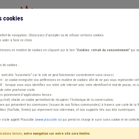
s cookies
Vous travaillez dans un/une
onfort de navigation. Choisissez d'accepter ou de refuser certains cookies.
 aider à faire ce choix.
ions
Publications
Outils
Fiches communa
rences en matière de cookies en cliquant sur le lien "
Cookies: retrait du consentement
" qui s
s de cookies :
s sont dits "essentiels" car le site ne peut fonctionner correctement sans ceux-ci:
 : ce cookie enregistre vos préférences en matière de cookies afin de ne pas vous représenter cette
 lorsque vous vous identifiez sur notre site internet avec votre identifiant et mot de passe, ce co
de votre prochaine visite.
ntenu
es proviennent d'applications tierces :
sp.chat) stocke un cookie permettant de récupérer l'historique de la conversation;
tives qui présentent les communes (issues de nos fiches communales) à travers une carte de la W
ées (YouTube, Viméo) qui reprennent nos interviews, et nos supports liés aux kits numériques.
pendant
e visite appelé Plausible (
www.plausible.io
) qui prend en charge le suivi sans cookie et ne collect
ications tierces,
votre navigation sur notre site sera limitée
.
tenu
Avis / Actions