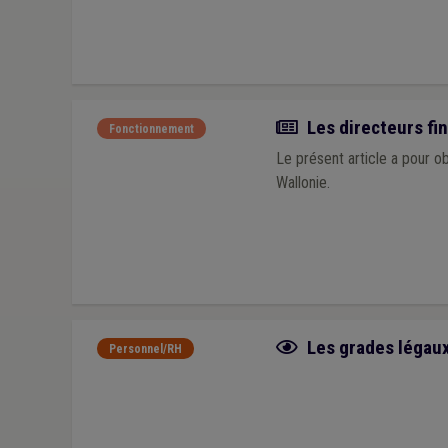
Article
Les directeurs fin
Fonctionnement
Le présent article a pour o
Wallonie.
Fiche focus
Les grades légaux 
Personnel/RH