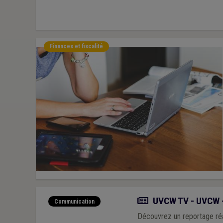
Finances et fiscalité
Actualité
UVCW TV - UVCW - 
Communication
Découvrez un reportage réal