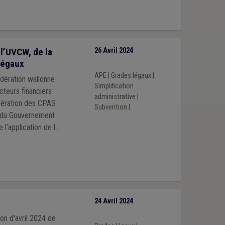
l’UVCW, de la
26 Avril 2024
légaux
APE
|
Grades légaux
|
dération wallonne
Simplification
cteurs financiers
administrative
|
édération des CPAS
Subvention
|
on du Gouvernement
 l’application de la
st notamment
iquée de manière
, et que la charge
stiquement allégée.
24 Avril 2024
on d'avril 2024 de