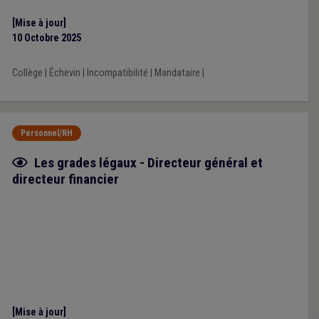
[Mise à jour]
10 Octobre 2025
Collège
|
Échevin
|
Incompatibilité
|
Mandataire
|
Personnel/RH
Fiche focus
Les grades légaux - Directeur général et
directeur financier
[Mise à jour]