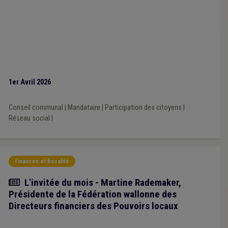
1er Avril 2026
Conseil communal
|
Mandataire
|
Participation des citoyens
|
Réseau social
|
Finances et fiscalité
Article
L'invitée du mois - Martine Rademaker,
Présidente de la Fédération wallonne des
Directeurs financiers des Pouvoirs locaux