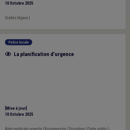
10 Octobre 2025
Grades légaux
|
Police locale
Fiche focus
La planification d’urgence
[Mise à jour]
10 Octobre 2025
Aide médicale urgente
|
Bourgmestre
|
Discipline
|
Ordre public
|