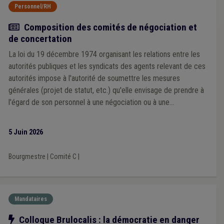
Personnel/RH
Actualité
Composition des comités de négociation et
de concertation
La loi du 19 décembre 1974 organisant les relations entre les
autorités publiques et les syndicats des agents relevant de ces
autorités impose à l'autorité de soumettre les mesures
générales (projet de statut, etc.) qu'elle envisage de prendre à
l'égard de son personnel à une négociation ou à une
concertation préalable avec les organisations syndicales
représentatives
5 Juin 2026
Bourgmestre
|
Comité C
|
Mandataires
Notre action
Colloque Brulocalis : la démocratie en danger