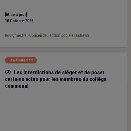
[Mise à jour]
10 Octobre 2025
Bourgmestre
|
Conseil de l'action sociale
|
Échevin
|
Fonctionnement
Fiche focus
Les interdictions de siéger et de poser
certains actes pour les membres du collège
communal