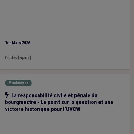
1er Mars 2026
Grades légaux
|
Mandataires
Notre action
La responsabilité civile et pénale du
bourgmestre - Le point sur la question et une
victoire historique pour l’UVCW