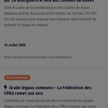
Le bourgmestre face aux coulées de boues
Association sans but lucratif (ASBL)
(2)
Assurance
(2)
Dans le cadre de la problématique des coulées de boues,
Agent statutaire
(2)
Aménagement du territoire
(2)
État civil
(2)
Étudiant
(2)
Achat/vente
(2)
plusieurs arrêtés du bourgmestre fondés sur l’article 135 NLC
Contrat de travail
(2)
Conseil de police
(2)
ont été adoptés pour imposer des mesures dans l’objectif de
Construction
(2)
Décentralisation
(2)
DPR
(2)
prévenir le risque de coulées.
Discipline
(2)
Domiciliation
(2)
Plan catastrophe
(2)
Licenciement
(2)
Justice
(2)
Immobilier
(2)
Impétrants
(2)
Réquisition d'immeuble
(2)
Règlement de police
(2)
Recrutement
(2)
Régie
(2)
16 Juillet 2026
Sanction administrative communale (SAC)
(2)
Secret professionnel
(2)
Responsabilité civile
(2)
Boue
|
Bourgmestre
|
Servitude
|
Eau
|
Inondation
|
...
Statut des mandataires
(2)
Subvention
(2)
Véhicule
(2)
Enquête UVCW
(2)
Réseau
(2)
Supracommunalité
(2)
Contrôle interne
(2)
Recours
(2)
Parti politique
(2)
Activité ambulante
(2)
Fonctionnement
Société de logement de service public (SLSP)
(2)
Stationnement
(1)
DPI
(1)
Urbanisme
(1)
Notre action
Grade légaux communs - La Fédération des
Vaccination
(1)
Adresse de référence
(1)
AVIQ
(1)
CPAS remet son avis
Agent constatateur
(1)
Amende
(1)
Code wallon du logement et de l'habitat durable
(1)
Consultée sur l'avant-projet de décret réformant les grades
Constitution
(1)
Délai
(1)
Compensation
(1)
légaux communs, la Fédération des CPAS réclame une vision