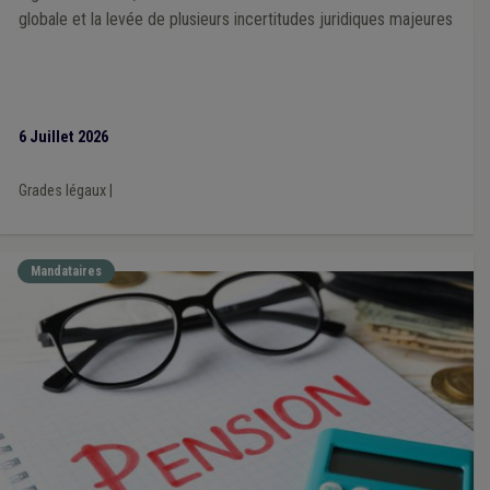
Piscine
(1)
Prime
(1)
Prix
(1)
Prostitution
(1)
globale et la levée de plusieurs incertitudes juridiques majeures
Édition
(1)
Dépense
(1)
Incivilité
(1)
Indemnité
(1)
Indépendant
(1)
In-house
(1)
ILA
(1)
Intégration sociale
(1)
Notaire
(1)
Sanitaire
(1)
Horeca
(1)
Huissier
(1)
Redevance
(1)
Taxe
(1)
Bâtiment
(1)
Sensibilisation
(1)
6 Juillet 2026
Approche administrative
(1)
Égalité des genres
(1)
Précarité énergétique
(1)
Boue
(1)
Association de projet
(1)
Crise énergétique
(1)
Grades légaux
|
Syndicat
(1)
TIC
(1)
Temps de travail
(1)
Terrorisme
(1)
Transport
(1)
Trottoir
(1)
Signe convictionnel
(1)
Servitude
(1)
Registre d'Etat civil
(1)
Primo-arrivant
(1)
Mandataires
Procédure civile
(1)
Règlement de travail
(1)
Règlement général sur la protection des données (RGPD)
(1)
Réseau social
(1)
Recette
(1)
Précompte
(1)
Infrastructure sportive
(1)
Insertion sociale
(1)
Investissement
(1)
Jeton de présence
(1)
Kot
(1)
Maison de repos
(1)
Management, stratégie
(1)
Pécule de vacances
(1)
PEB
(1)
Mémorandum
(1)
Mineur étranger non accompagné (MENA)
(1)
Marché
(1)
Marché public
(1)
Occupation de la voirie
(1)
PPP
(1)
Participation des citoyens
(1)
Eau
(1)