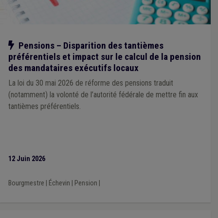
Délinquance environnementale
(1)
Décès
(1)
Déchet
(1)
Contentieux
(1)
Europe
(1)
Évaluation
(1)
Fédasil
(1)
Fermeture / ouverture des magasins
(1)
Énergie
(1)
E-gov
(1)
Fonction publique
(1)
Entrepreneur
(1)
Notre action
Pensions – Disparition des tantièmes
Environnement
(1)
Garantie locative
(1)
Ancrage local
(1)
préférentiels et impact sur le calcul de la pension
Architecte
(1)
Assainissement
(1)
APE
(1)
des mandataires exécutifs locaux
Aide médicale urgente
(1)
Aide sociale
(1)
Allocations familiales
(1)
Bénévole
(1)
Adoption
(1)
La loi du 30 mai 2026 de réforme des pensions traduit
Calamité
(1)
Caméra
(1)
Comptabilité
(1)
Congé
(1)
(notamment) la volonté de l’autorité fédérale de mettre fin aux
Commune
(1)
Communication
(1)
Comité C
(1)
tantièmes préférentiels.
Cautionnement
(1)
Chantier
(1)
Chien
(1)
CoDT
(1)
Cohésion sociale
(1)
12 Juin 2026
Bourgmestre
|
Échevin
|
Pension
|