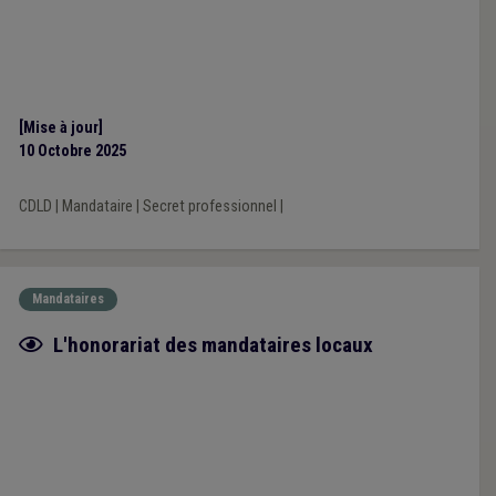
[Mise à jour]
10 Octobre 2025
CDLD
|
Mandataire
|
Secret professionnel
|
Mandataires
Fiche focus
L'honorariat des mandataires locaux