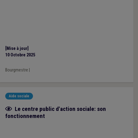
[Mise à jour]
10 Octobre 2025
Bourgmestre
|
Aide sociale
Fiche focus
Le centre public d'action sociale: son
fonctionnement