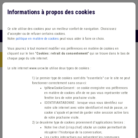
Informations à propos des cookies
Connexion
Vous travaillez dans un/une
Ce site utilise des cookies pour un meilleur confort de navigation. Choisissez
d'accepter ou de refuser certains cookies.
MENU
Notre
politique en matière de cookies
peut vous aider à faire ce choix.
Vous pourrez à tout moment modifier vos préférences en matière de cookies en
cliquant sur le lien "
Cookies: retrait du consentement
" qui se trouve dans le bas de
chaque page du site internet.
Accueil
> Grades légaux Conseil d'état Mandataire Bourgmestre
Le site internet www.uvcw.be utilise deux types de cookies :
Trouver un contenu
1) Le premier type de cookies sont dits "essentiels" car le site ne peut
fonctionner correctement sans ceux-ci:
tplNewCookieConsent : ce cookie enregistre vos préférences
en matière de cookies afin de ne pas vous représenter cette
Grades légaux Conseil d'état Mandataire
fenêtre lors de votre prochaine visite.
IDENTIFIANTABONNE : lorsque vous vous identifiez sur
Bourgmestre
notre site internet avec votre identifiant et mot de passe, ce
cookie s'ajoute et permet de garder votre session active lors
de votre prochaine visite.
2) Le deuxième type de cookies proviennent d'applications tierces :
Management de la donnée
Notre live chat (crisp.chat) stocke un cookie permettant de
récupérer l'historique de la conversation;
Les cartes interactives qui présentent les communes