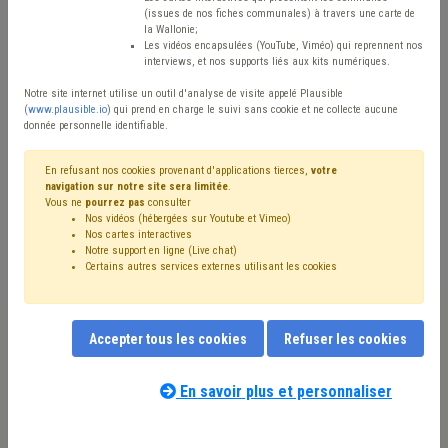
Type de contenu
(issues de nos fiches communales) à travers une carte de
la Wallonie;
Avis / Actions
Les vidéos encapsulées (YouTube, Viméo) qui reprennent nos
interviews, et nos supports liés aux kits numériques.
Réinitialiser
Notre site internet utilise un outil d'analyse de visite appelé Plausible
(
www.plausible.io
) qui prend en charge le suivi sans cookie et ne collecte aucune
donnée personnelle identifiable.
Filtrer cette requête avec des mots-clés
En refusant nos cookies provenant d'applications tierces,
votre
navigation sur notre site sera limitée
.
Vous ne
pourrez pas
consulter
Nos vidéos (hébergées sur Youtube et Vimeo)
⇒ Bourgmestre
(
retirer le mot clé
)
Nos cartes interactives
Notre support en ligne (Live chat)
⇒ Mandataire
(
retirer le mot clé
)
Certains autres services externes utilisant les cookies
⇒ Grades légaux
(
retirer le mot clé
)
CDLD
(28)
Échevin
(21)
Conseil communal
(19)
Ordre public
(18)
Collège
(17)
Coronavirus
(17)
Police
(16)
Accepter tous les cookies
Refuser les cookies
Responsabilité
(15)
Intercommunale
(15)
Sécurité
(14)
Gouvernance
(13)
Personnel
(12)
Pension
(10)
Publication
(10)
Simplification administrative
(10)
En savoir plus et personnaliser
Nos experts associés au terme que
UVCW
(9)
Administration
(9)
CPAS
(9)
vous recherchez
(merci de prendre
Fonctionnement des organes
(8)
Loi communale
(8)
connaissance de notre
politique d'assistance-
Inondation
(8)
Insalubrité
(8)
Président du CPAS
(8)