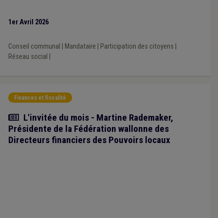
1er Avril 2026
Conseil communal
|
Mandataire
|
Participation des citoyens
|
Réseau social
|
Finances et fiscalité
Article
L'invitée du mois - Martine Rademaker,
Présidente de la Fédération wallonne des
Directeurs financiers des Pouvoirs locaux