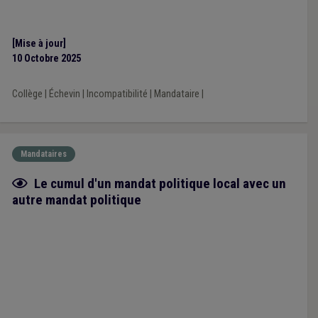
[Mise à jour]
10 Octobre 2025
Collège
|
Échevin
|
Incompatibilité
|
Mandataire
|
Mandataires
Fiche focus
Le cumul d'un mandat politique local avec un
autre mandat politique