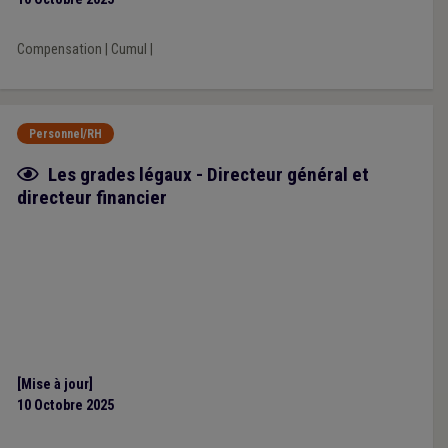
Compensation
|
Cumul
|
Personnel/RH
Fiche focus
Les grades légaux - Directeur général et
directeur financier
[Mise à jour]
10 Octobre 2025