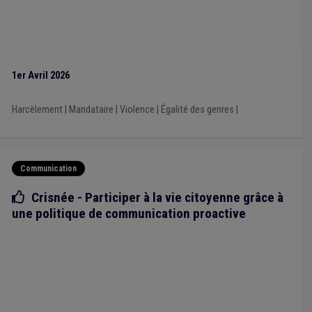
Constitution
(1)
Dépense
(1)
Prix
(1)
Réfugié
(1)
Pénibilité au travail
(1)
Piscine
(1)
Intégration sociale
(1)
Égalité des genres
(1)
Réseau
(1)
Crise énergétique
(1)
Précarité énergétique
(1)
Association de projet
(1)
1er Avril 2026
Harcèlement
|
Mandataire
|
Violence
|
Égalité des genres
|
Communication
Bonne pratique
Crisnée - Participer à la vie citoyenne grâce à
une politique de communication proactive