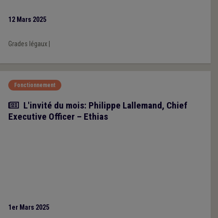
12 Mars 2025
Grades légaux
|
Fonctionnement
Article
L'invité du mois: Philippe Lallemand, Chief
Executive Officer – Ethias
1er Mars 2025