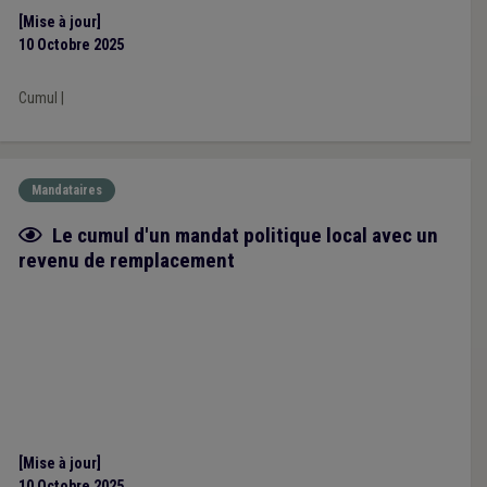
[Mise à jour]
10 Octobre 2025
Cumul
|
Mandataires
Fiche focus
Le cumul d'un mandat politique local avec un
revenu de remplacement
[Mise à jour]
10 Octobre 2025