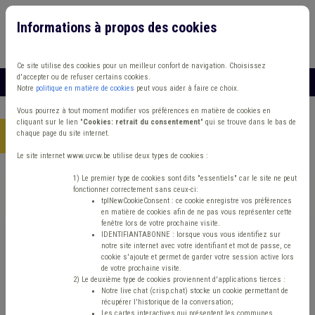
Informations à propos des cookies
Connexion
Vous travaillez dans un/une
Ce site utilise des cookies pour un meilleur confort de navigation. Choisissez
d'accepter ou de refuser certains cookies.
MENU
Notre
politique en matière de cookies
peut vous aider à faire ce choix.
Vous pourrez à tout moment modifier vos préférences en matière de cookies en
cliquant sur le lien "
Cookies: retrait du consentement
" qui se trouve dans le bas de
chaque page du site internet.
Accueil
> Grades légaux Conseil d'état Mandataire Cumul
Le site internet www.uvcw.be utilise deux types de cookies :
Trouver un contenu
1) Le premier type de cookies sont dits "essentiels" car le site ne peut
fonctionner correctement sans ceux-ci:
tplNewCookieConsent : ce cookie enregistre vos préférences
en matière de cookies afin de ne pas vous représenter cette
Grades légaux Conseil d'état Mandataire
fenêtre lors de votre prochaine visite.
IDENTIFIANTABONNE : lorsque vous vous identifiez sur
Cumul
notre site internet avec votre identifiant et mot de passe, ce
cookie s'ajoute et permet de garder votre session active lors
de votre prochaine visite.
2) Le deuxième type de cookies proviennent d'applications tierces :
Management de la donnée
Notre live chat (crisp.chat) stocke un cookie permettant de
récupérer l'historique de la conversation;
Les cartes interactives qui présentent les communes