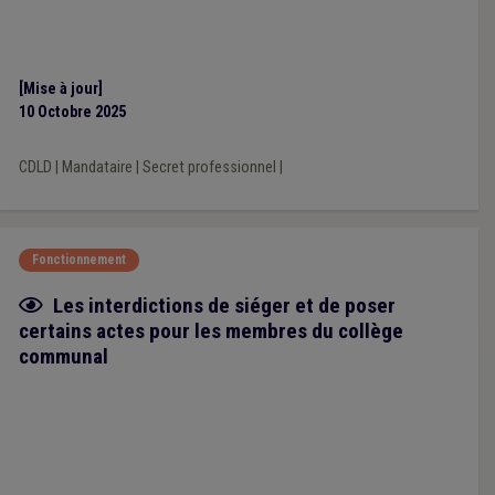
[Mise à jour]
10 Octobre 2025
CDLD
|
Mandataire
|
Secret professionnel
|
Fonctionnement
Fiche focus
Les interdictions de siéger et de poser
certains actes pour les membres du collège
communal