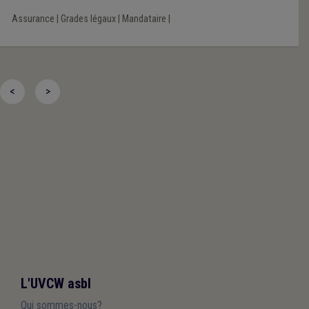
Assurance
|
Grades légaux
|
Mandataire
|
<
>
L'UVCW asbl
Qui sommes-nous?