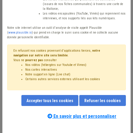
Type de contenu
(issues de nos fiches communales) à travers une carte de
la Wallonie;
Avis / Actions
Les vidéos encapsulées (YouTube, Viméo) qui reprennent nos
interviews, et nos supports liés aux kits numériques.
Réinitialiser
Notre site internet utilise un outil d'analyse de visite appelé Plausible
(
www.plausible.io
) qui prend en charge le suivi sans cookie et ne collecte aucune
donnée personnelle identifiable.
Filtrer cette requête avec des mots-clés
En refusant nos cookies provenant d'applications tierces,
votre
navigation sur notre site sera limitée
.
Vous ne
pourrez pas
consulter
Nos vidéos (hébergées sur Youtube et Vimeo)
⇒ Mandataire
(
retirer le mot clé
)
Nos cartes interactives
Notre support en ligne (Live chat)
⇒ Grades légaux
(
retirer le mot clé
)
CDLD
(23)
Certains autres services externes utilisant les cookies
Bourgmestre
(16)
⇒ Cumul
(
retirer le mot clé
)
Gouvernance
(13)
Intercommunale
(13)
Pension
(12)
Échevin
(11)
Conseil communal
(10)
Personnel
(10)
Accepter tous les cookies
Refuser les cookies
Collège
(9)
Rémunération
(9)
Simplification administrative
(9)
Responsabilité
(8)
Publication
(8)
Administration
(8)
En savoir plus et personnaliser
Notre expert(e) associé(e) au terme
Fonctionnement des organes
(7)
Coronavirus
(7)
que vous recherchez
(merci de prendre
UVCW
(7)
Fusion
(7)
Démocratie locale
(6)
connaissance de notre
politique d'assistance-
Programme stratégique transversal (PST)
(6)
Élection
(6)