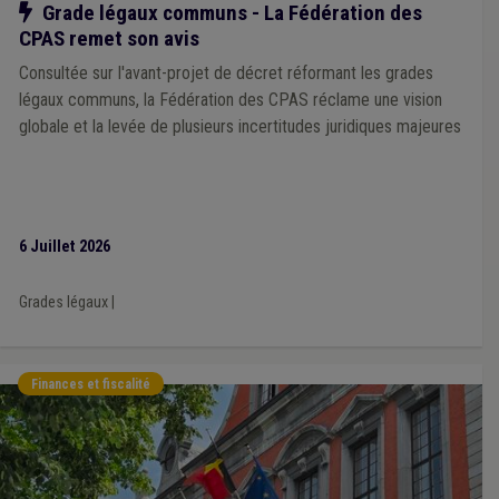
Notre action
Grade légaux communs - La Fédération des
Égalité des genres
(1)
Association de projet
(1)
CPAS remet son avis
Crise énergétique
(1)
Horeca
(1)
Incivilité
(1)
Laïcité
(1)
Notaire
(1)
Édition
(1)
Faillite
(1)
Certificat vert
(1)
Consultée sur l'avant-projet de décret réformant les grades
Circulaire budgétaire
(1)
Amende
(1)
légaux communs, la Fédération des CPAS réclame une vision
Attribution de marché
(1)
Statistique
(1)
globale et la levée de plusieurs incertitudes juridiques majeures
6 Juillet 2026
Grades légaux
|
Finances et fiscalité