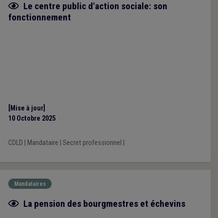
Fiche focus
Le centre public d'action sociale: son
fonctionnement
[Mise à jour]
10 Octobre 2025
CDLD
|
Mandataire
|
Secret professionnel
|
Mandataires
Fiche focus
La pension des bourgmestres et échevins