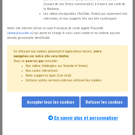
Type de contenu
(issues de nos fiches communales) à travers une carte de
la Wallonie;
Avis / Actions
Les vidéos encapsulées (YouTube, Viméo) qui reprennent nos
interviews, et nos supports liés aux kits numériques.
Réinitialiser
Notre site internet utilise un outil d'analyse de visite appelé Plausible
(
www.plausible.io
) qui prend en charge le suivi sans cookie et ne collecte aucune
donnée personnelle identifiable.
Filtrer cette requête avec des mots-clés
En refusant nos cookies provenant d'applications tierces,
votre
navigation sur notre site sera limitée
.
Vous ne
pourrez pas
consulter
Nos vidéos (hébergées sur Youtube et Vimeo)
⇒ Pension
(
retirer le mot clé
)
Nos cartes interactives
Notre support en ligne (Live chat)
⇒ Mandataire
(
retirer le mot clé
)
Certains autres services externes utilisant les cookies
⇒ Grades légaux
(
retirer le mot clé
)
Personnel
(24)
Budget
(23)
CDLD
(23)
Bourgmestre
(18)
Finances
(17)
Intercommunale
(16)
Gouvernance
(14)
Coronavirus
(14)
Accepter tous les cookies
Refuser les cookies
Rémunération
(13)
Échevin
(13)
Simplification administrative
(12)
CPAS
(11)
Administration
(11)
Dépense
(11)
Conseil communal
(10)
En savoir plus et personnaliser
Notre expert(e) associé(e) au terme
Collège
(9)
Recette
(9)
UVCW
(9)
Fusion
(9)
que vous recherchez
(merci de prendre
Publication
(8)
Zone de secours
(8)
Police
(8)
connaissance de notre
politique d'assistance-
Responsabilité
(8)
Carrière
(8)
Agent statutaire
(8)