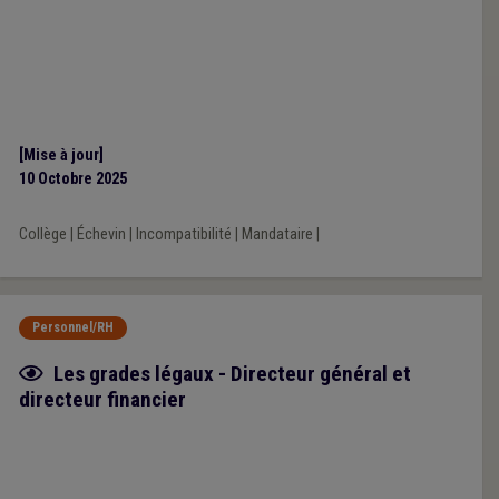
[Mise à jour]
10 Octobre 2025
Collège
|
Échevin
|
Incompatibilité
|
Mandataire
|
Personnel/RH
Fiche focus
Les grades légaux - Directeur général et
directeur financier