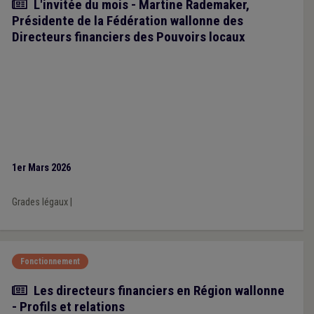
Article
L'invitée du mois - Martine Rademaker,
Présidente de la Fédération wallonne des
Directeurs financiers des Pouvoirs locaux
1er Mars 2026
Grades légaux
|
Fonctionnement
Article
Les directeurs financiers en Région wallonne
- Profils et relations