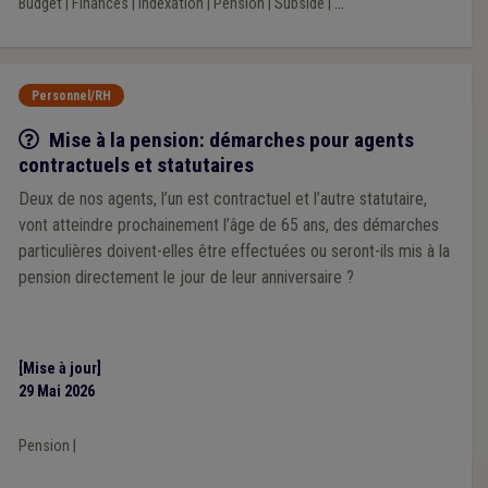
Budget
|
Finances
|
Indexation
|
Pension
|
Subside
|
...
Personnel/RH
Q/R
Mise à la pension: démarches pour agents
contractuels et statutaires
Deux de nos agents, l’un est contractuel et l’autre statutaire,
vont atteindre prochainement l’âge de 65 ans, des démarches
particulières doivent-elles être effectuées ou seront-ils mis à la
pension directement le jour de leur anniversaire ?
[Mise à jour]
29 Mai 2026
Pension
|