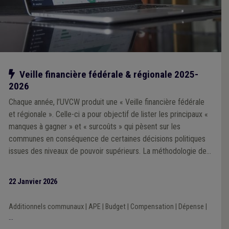
Notre action
Veille financière fédérale & régionale 2025-
2026
Chaque année, l’UVCW produit une « Veille financière fédérale
et régionale ». Celle-ci a pour objectif de lister les principaux «
manques à gagner » et « surcoûts » qui pèsent sur les
communes en conséquence de certaines décisions politiques
issues des niveaux de pouvoir supérieurs. La méthodologie de
la Veille 2025 repose sur une analyse prioritairement portée sur
l’impact financier des décisions prises par les exécutifs régional
22 Janvier 2026
et fédéral au cours de la mandature communale 2024-2030.
Additionnels communaux
|
APE
|
Budget
|
Compensation
|
Dépense
|
...