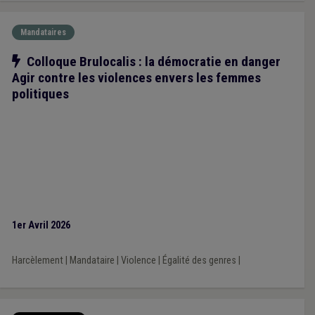
Mandataires
Notre action
Colloque Brulocalis : la démocratie en danger
Agir contre les violences envers les femmes
politiques
1er Avril 2026
Harcèlement
|
Mandataire
|
Violence
|
Égalité des genres
|