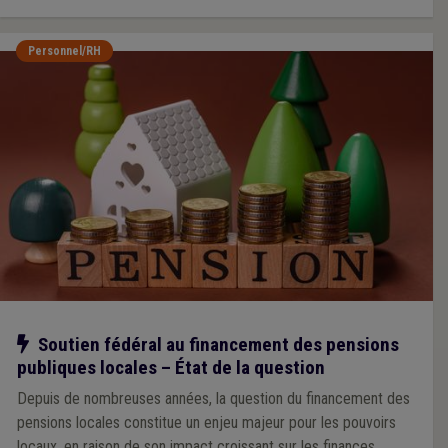
Personnel/RH
Notre action
Soutien fédéral au financement des pensions
publiques locales – État de la question
Depuis de nombreuses années, la question du financement des
pensions locales constitue un enjeu majeur pour les pouvoirs
locaux, en raison de son impact croissant sur les finances