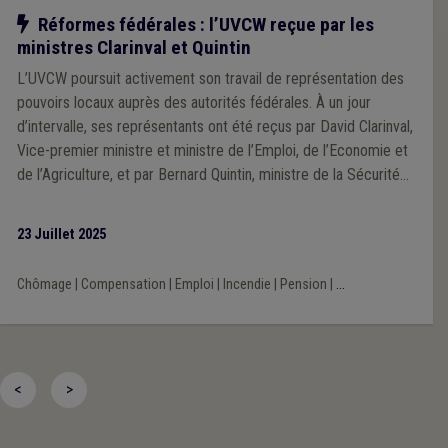
Notre action
Réformes fédérales : l’UVCW reçue par les
ministres Clarinval et Quintin
L’UVCW poursuit activement son travail de représentation des
pouvoirs locaux auprès des autorités fédérales. À un jour
d’intervalle, ses représentants ont été reçus par David Clarinval,
Vice-premier ministre et ministre de l’Emploi, de l’Economie et
de l’Agriculture, et par Bernard Quintin, ministre de la Sécurité
et de l’Intérieur. Deux rendez-vous stratégiques pour porter la
voix des communes, des CPAS, des intercommunales, des
23 Juillet 2025
zones de secours et de police.
Chômage
|
Compensation
|
Emploi
|
Incendie
|
Pension
|
...
<
>