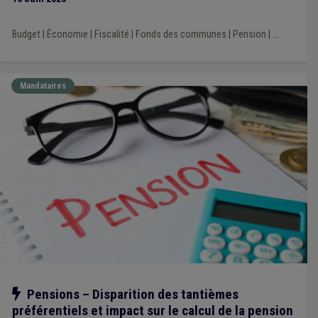
Budget
|
Économie
|
Fiscalité
|
Fonds des communes
|
Pension
|
...
Mandataires
Notre action
Pensions – Disparition des tantièmes
préférentiels et impact sur le calcul de la pension