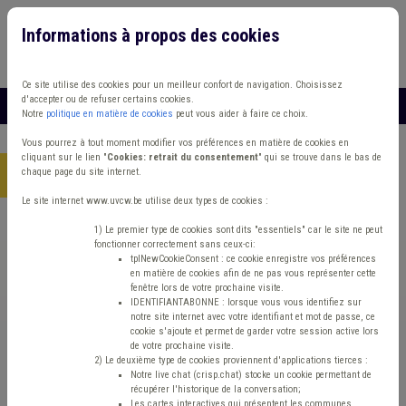
Informations à propos des cookies
Connexion
Vous travaillez dans un/une
Ce site utilise des cookies pour un meilleur confort de navigation. Choisissez
d'accepter ou de refuser certains cookies.
MENU
Notre
politique en matière de cookies
peut vous aider à faire ce choix.
Vous pourrez à tout moment modifier vos préférences en matière de cookies en
cliquant sur le lien "
Cookies: retrait du consentement
" qui se trouve dans le bas de
chaque page du site internet.
Accueil
> Grades légaux Conseil d'état Mandataire Pension
Le site internet www.uvcw.be utilise deux types de cookies :
Trouver un contenu
1) Le premier type de cookies sont dits "essentiels" car le site ne peut
fonctionner correctement sans ceux-ci:
tplNewCookieConsent : ce cookie enregistre vos préférences
en matière de cookies afin de ne pas vous représenter cette
Grades légaux Conseil d'état Mandataire
fenêtre lors de votre prochaine visite.
IDENTIFIANTABONNE : lorsque vous vous identifiez sur
Pension
notre site internet avec votre identifiant et mot de passe, ce
cookie s'ajoute et permet de garder votre session active lors
de votre prochaine visite.
2) Le deuxième type de cookies proviennent d'applications tierces :
Management de la donnée
Notre live chat (crisp.chat) stocke un cookie permettant de
récupérer l'historique de la conversation;
Les cartes interactives qui présentent les communes