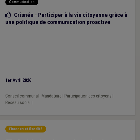
Communication
Bonne pratique
Crisnée - Participer à la vie citoyenne grâce à
une politique de communication proactive
1er Avril 2026
Conseil communal
|
Mandataire
|
Participation des citoyens
|
Réseau social
|
Finances et fiscalité